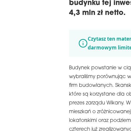
budynku tej inwe
4,3 mln zł netto.
Czytasz ten mater
darmowym limit
Budynek powstanie w ci
wybraliśmy porównując w
firm budowlanych. Skansk
które są korzystane dla o
prezes zarządu Wikany. W
mieszkań o zróżnicowanej
lokatorskimi oraz podzie
czterech już zrealizowany