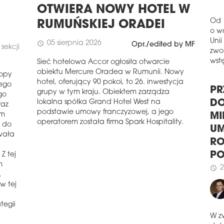
schedule
0
OTWIERA NOWY HOTEL W
PR
RUMUŃSKIEJ ORADEI
ŚL
Od 
05 sierpnia 2026
schedule
o w
Opr./edited by MF
Elek
sekcji
Unii
wyb
Sieć hotelowa Accor ogłosiła otwarcie
zwol
Fund
obiektu Mercure Oradea w Rumunii. Nowy
Tran
wstę
ropy
hotel, oferujący 90 pokoi, to 26. inwestycja
rewi
rego
grupy w tym kraju. Obiektem zarządza
Arch
go
lokalna spółka Grand Hotel West na
PR
raz
schedule
2
podstawie umowy franczyzowej, a jego
ym
DO
NO
operatorem została firma Spark Hospitality.
 do
MI
wała
Kons
UM
nową
RO
Z tej
Gran
m
Pow
P
przy
A
2
schedule
praw
w tej
schedule
2
tegii
MIR