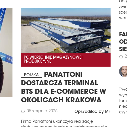
Gru
W z
bud
dot
oraz
zwi
spół
spe
wart
schedule
1
ER
FA
Erb
Szpi
OD
kont
SI
POWIERZCHNIE MAGAZYNOWE I
PRODUKCYJNE
schedule
2
2
schedule
PO
PANATTONI
POLSKA
CZ
DOSTARCZA TERMINAL
Jak 
pers
BTS DLA E-COMMERCE W
bud
Trw
OKOLICACH KRAKOWA
zróż
wyr
jed
tem
inwe
05 sierpnia 2026
schedule
Opr./edited by MF
nie
schedule
czyn
1
Firma Panattoni ukończyła realizację
MO