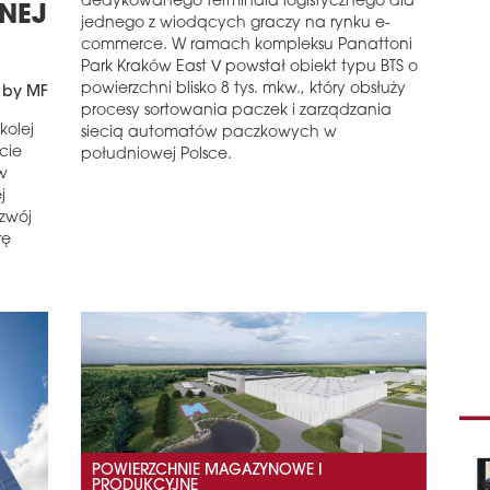
dedykowanego terminala logistycznego dla
ZNEJ
jednego z wiodących graczy na rynku e-
Zak
commerce. W ramach kompleksu Panattoni
budy
Park Kraków East V powstał obiekt typu BTS o
Anta
powierzchni blisko 8 tys. mkw., który obsłuży
 by MF
kole
procesy sortowania paczek i zarządzania
zde
kolej
siecią automatów paczkowych w
przy
rcie
południowej Polsce.
schedule
3
w
j
ST
ozwój
Stra
rę
piłk
Całk
euro
schedule
1
WY
Odn
przy
Zab
szko
POWIERZCHNIE MAGAZYNOWE I
pows
PRODUKCYJNE