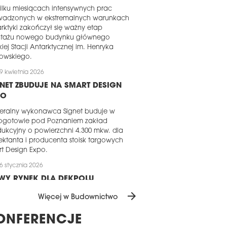
ilku miesiącach intensywnych prac
wadzonych w ekstremalnych warunkach
rktyki zakończył się ważny etap
tażu nowego budynku głównego
kiej Stacji Antarktycznej im. Henryka
owskiego.
9 kwietnia 2026
NET ZBUDUJE NA SMART DESIGN
PO
eralny wykonawca Signet buduje w
ogotowie pod Poznaniem zakład
ukcyjny o powierzchni 4.300 mkw. dla
ektanta i producenta stoisk targowych
t Design Expo.
6 stycznia 2026
WY RYNEK DLA DEKPOLU
arrow_forward
pol Budownictwo rozszerza swoją
Więcej w Budownictwo
łalność na rynek rumuński. W grudniu
5 roku spółka zawarła umowę z
ONFERENCJE
loperem na realizację prac