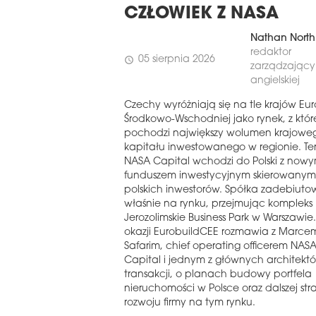
CZŁOWIEK Z NASA
Nathan North
redaktor
05 sierpnia 2026
schedule
zarządzający 
angielskiej
Czechy wyróżniają się na tle krajów Eu
Środkowo-Wschodniej jako rynek, z któ
pochodzi największy wolumen krajowe
kapitału inwestowanego w regionie. Te
NASA Capital wchodzi do Polski z now
funduszem inwestycyjnym skierowanym
polskich inwestorów. Spółka zadebiuto
właśnie na rynku, przejmując kompleks
Jerozolimskie Business Park w Warszawie. 
okazji EurobuildCEE rozmawia z Marce
Safarim, chief operating officerem NAS
Capital i jednym z głównych architektó
transakcji, o planach budowy portfela
nieruchomości w Polsce oraz dalszej stra
rozwoju firmy na tym rynku.