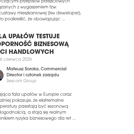
pa Mirbud podpisała dwie umowy na
wiązku z pojawiającymi się pytaniami
owę dróg ekspresowych dla GDDKiA
yczącymi przepisów przejściowych
 kontrakt z PKP PLK. Portfel zamówień
ązanych z wygaszeniem tzw.
ki wynosi obecnie 8,6 mld zł netto.
custawy mieszkaniowej (lex deweloper),
o podkreślić, że obowiązując ...
4 lipca 2025
BUD ZACZYNA OPERACJĘ
LA UPAŁÓW TESTUJE
ud podpisał umowę na przebudowę
tala Wojskowego w Szczecinie. Wartość
PORNOŚĆ BIZNESOWĄ
raktu sięgnęła niemal 56 mln zł netto.
ECI HANDLOWYCH
3 czerwca 2025
6 czerwca 2026
MORZE I MAZOWSZE W
Mateusz Soroka
, Commercial
OŁÓWCE
Director i członek zarządu
podaje firma badawcza Spectis,
Sescom Group
pektywy rozwoju polskiego rynku
owlanego są coraz bardziej
ająca fala upałów w Europie coraz
nicowane regionalnie. Jedno pozostaje
aźniej pokazuje, że ekstremalne
nak bez zmian – skala planowanych
peratury przestają być sezonową
stycji wciąż rośnie.
dogodnością, a stają się realnym
nikiem ryzyka biznesowego dla ret ...
7 czerwca 2025
NTUJĄ NA CHŁODNO