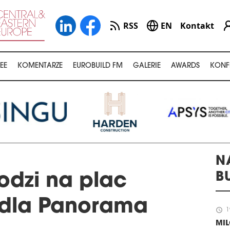
RSS
EN
Kontakt
EE
KOMENTARZE
EUROBUILD FM
GALERIE
AWARDS
KONF
N
B
dzi na plac
dla Panorama
schedule
1
MI