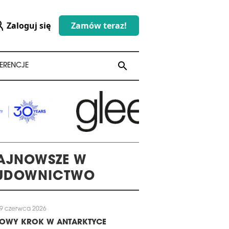
Zaloguj się
Zamów teraz!
search
search
ERENCJE
AJNOWSZE W
UDOWNICTWO
9 czerwca 2026
LOWY KROK W ANTARKTYCE