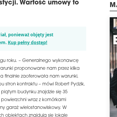
stycji. Wartość umowy to
wpły
nier
M
schedule
0
OD
Końc
iał, ponieważ objęty jest
Prad
(róg
em.
Kup pełny dostęp!
Ren
mie
mias
ągu roku. – Generalnego wykonawcę
schedule
0
arunki proponowane nam przez kilka
KO
a finalnie zaoferowała nam warunki,
RRH
bud
bu stron kontraktu – mówi Robert Pydzik,
zak
 piątym budynku znajdzie się 35
pod
oraz
 powierzchni wraz z komórkami
schedule
1
mny garaż wielostanowiskowy. W
AG
ch obiektach znajdują się lokale