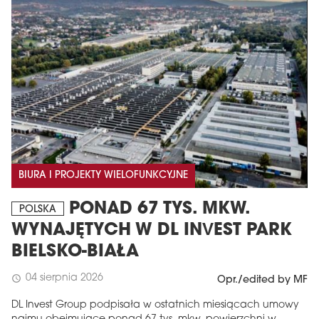
BIURA I PROJEKTY WIELOFUNKCYJNE
PONAD 67 TYS. MKW.
POLSKA
WYNAJĘTYCH W DL INVEST PARK
BIELSKO-BIAŁA
04 sierpnia 2026
schedule
Opr./edited by MF
DL Invest Group podpisała w ostatnich miesiącach umowy