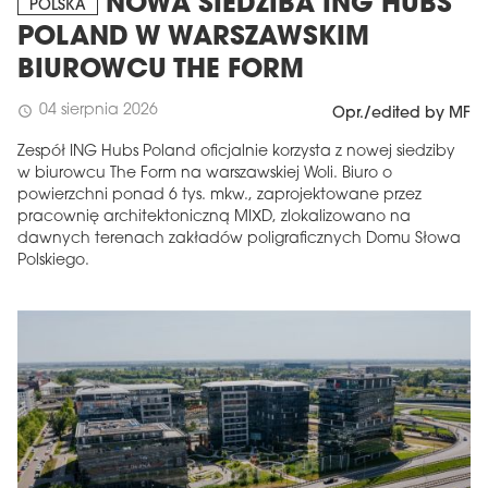
NOWA SIEDZIBA ING HUBS
POLSKA
POLAND W WARSZAWSKIM
BIUROWCU THE FORM
04 sierpnia 2026
schedule
Opr./edited by MF
Zespół ING Hubs Poland oficjalnie korzysta z nowej siedziby
w biurowcu The Form na warszawskiej Woli. Biuro o
powierzchni ponad 6 tys. mkw., zaprojektowane przez
pracownię architektoniczną MIXD, zlokalizowano na
dawnych terenach zakładów poligraficznych Domu Słowa
Polskiego.