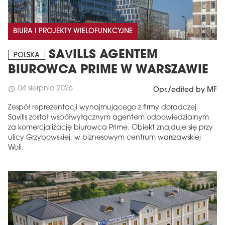
BIURA I PROJEKTY WIELOFUNKCYJNE
SAVILLS AGENTEM
POLSKA
BIUROWCA PRIME W WARSZAWIE
04 sierpnia 2026
schedule
Opr./edited by MF
Zespół reprezentacji wynajmującego z firmy doradczej
Savills został współwyłącznym agentem odpowiedzialnym
za komercjalizację biurowca Prime. Obiekt znajduje się przy
ulicy Grzybowskiej, w biznesowym centrum warszawskiej
Woli.