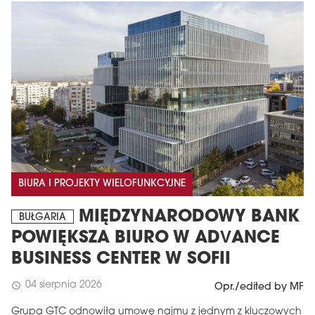
BIURA I PROJEKTY WIELOFUNKCYJNE
MIĘDZYNARODOWY BANK
BUŁGARIA
POWIĘKSZA BIURO W ADVANCE
BUSINESS CENTER W SOFII
04 sierpnia 2026
schedule
Opr./edited by MF
Grupa GTC odnowiła umowę najmu z jednym z kluczowych