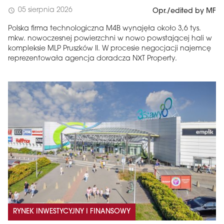
05 sierpnia 2026
schedule
Opr./edited by MF
Polska firma technologiczna M4B wynajęła około 3,6 tys.
mkw. nowoczesnej powierzchni w nowo powstającej hali w
kompleksie MLP Pruszków II. W procesie negocjacji najemcę
reprezentowała agencja doradcza NXT Property.
RYNEK INWESTYCYJNY I FINANSOWY