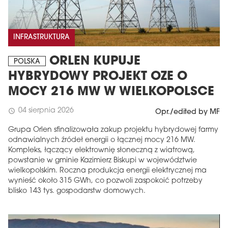
INFRASTRUKTURA
ORLEN KUPUJE
POLSKA
HYBRYDOWY PROJEKT OZE O
MOCY 216 MW W WIELKOPOLSCE
04 sierpnia 2026
schedule
Opr./edited by MF
Grupa Orlen sfinalizowała zakup projektu hybrydowej farmy
odnawialnych źródeł energii o łącznej mocy 216 MW.
Kompleks, łączący elektrownię słoneczną z wiatrową,
powstanie w gminie Kazimierz Biskupi w województwie
wielkopolskim. Roczna produkcja energii elektrycznej ma
wynieść około 315 GWh, co pozwoli zaspokoić potrzeby
blisko 143 tys. gospodarstw domowych.