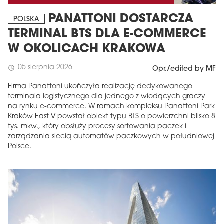
PANATTONI DOSTARCZA
POLSKA
TERMINAL BTS DLA E-COMMERCE
W OKOLICACH KRAKOWA
05 sierpnia 2026
schedule
Opr./edited by MF
Firma Panattoni ukończyła realizację dedykowanego
terminala logistycznego dla jednego z wiodących graczy
na rynku e-commerce. W ramach kompleksu Panattoni Park
Kraków East V powstał obiekt typu BTS o powierzchni blisko 8
tys. mkw., który obsłuży procesy sortowania paczek i
zarządzania siecią automatów paczkowych w południowej
Polsce.