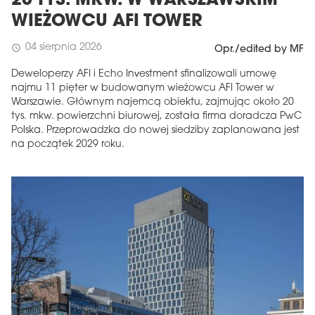
20 TYS. MKW. W WARSZAWSKIM
WIEŻOWCU AFI TOWER
04 sierpnia 2026
schedule
Opr./edited by MF
Deweloperzy AFI i Echo Investment sfinalizowali umowę
najmu 11 pięter w budowanym wieżowcu AFI Tower w
Warszawie. Głównym najemcą obiektu, zajmując około 20
tys. mkw. powierzchni biurowej, została firma doradcza PwC
Polska. Przeprowadzka do nowej siedziby zaplanowana jest
na początek 2029 roku.