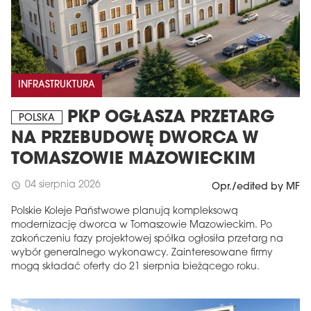
INFRASTRUKTURA
PKP OGŁASZA PRZETARG
POLSKA
NA PRZEBUDOWĘ DWORCA W
TOMASZOWIE MAZOWIECKIM
04 sierpnia 2026
schedule
Opr./edited by MF
Polskie Koleje Państwowe planują kompleksową
modernizację dworca w Tomaszowie Mazowieckim. Po
zakończeniu fazy projektowej spółka ogłosiła przetarg na
wybór generalnego wykonawcy. Zainteresowane firmy
mogą składać oferty do 21 sierpnia bieżącego roku.