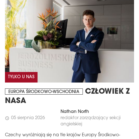
TYLKO U NAS
CZŁOWIEK Z
EUROPA ŚRODKOWO-WSCHODNIA
NASA
Nathan North
05 sierpnia 2026
redaktor zarządzający sekcji
schedule
angielskiej
Czechy wyróżniają się na tle krajów Europy Środkowo-