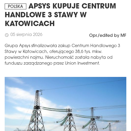
APSYS KUPUJE CENTRUM
POLSKA
HANDLOWE 3 STAWY W
KATOWICACH
05 sierpnia 2026
schedule
Opr./edited by MF
Grupa Apsys sfinalizowała zakup Centrum Handlowego 3
Stawy w Katowicach, oferującego 38,6 tys. mkw.
powierzchni najmu. Nieruchomość została nabyta od
funduszu zarządzanego przez Union Investment.