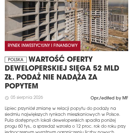
RYNEK INWESTYCYJNY I FINANSOWY
WARTOŚĆ OFERTY
POLSKA
DEWELOPERSKIEJ SIĘGA 52 MLD
MAGAZYN
ZŁ. PODAŻ NIE NADĄŻA ZA
Wydanie 6 (308)
POPYTEM
CZERWIEC 2026
05 sierpnia 2026
schedule
arrow_forward
Opr./edited by MF
Więcej w tym wydaniu
Zamów teraz!
Lipiec przyniósł zmianę w relacji popytu do podaży na
siedmiu największych rynkach mieszkaniowych w Polsce.
Pula dostępnych lokali deweloperskich spadła poniżej
progu 60 tys., a sprzedaż wzrosła o 12 proc. rok do roku przy
jednoczesnym wyraźnym ograniczeniu liczby nowych