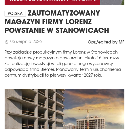
POWIERZCHNIE MAGAZYNOWE I PRODUKCYJNE
ZAUTOMATYZOWANY
POLSKA
MAGAZYN FIRMY LORENZ
POWSTANIE W STANOWICACH
05 sierpnia 2026
schedule
Opr./edited by MF
Przy zakładzie produkcyjnym firmy Lorenz w Stanowicach
powstaje nowy magazyn o powierzchni około 16 tys. mkw.
Za realizację inwestycji w roli generalnego wykonawcy
odpowiada firma Bremer. Planowany termin uruchomienia
centrum dystrybucji to pierwszy kwartał 2027 roku.