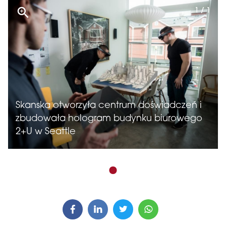
1 / 1
Skanska otworzyła centrum doświadczeń i
zbudowała hologram budynku biurowego
2+U w Seattle