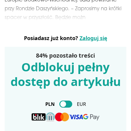
Europie Środkowo-Wschodniej. Sala powstanie
przy Rondzie Daszyńskiego. – Zaprosimy na krótki
spacer w przyszłość. Będzie możn
Posiadasz już konto?
Zaloguj się
84% pozostało treści
Odblokuj pełny
dostęp do artykułu
PLN
EUR