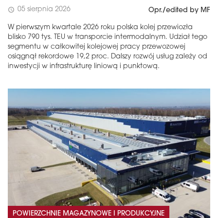
05 sierpnia 2026
schedule
Opr./edited by MF
W pierwszym kwartale 2026 roku polska kolej przewiozła
blisko 790 tys. TEU w transporcie intermodalnym. Udział tego
segmentu w całkowitej kolejowej pracy przewozowej
osiągnął rekordowe 19,2 proc. Dalszy rozwój usług zależy od
inwestycji w infrastrukturę liniową i punktową.
POWIERZCHNIE MAGAZYNOWE I PRODUKCYJNE