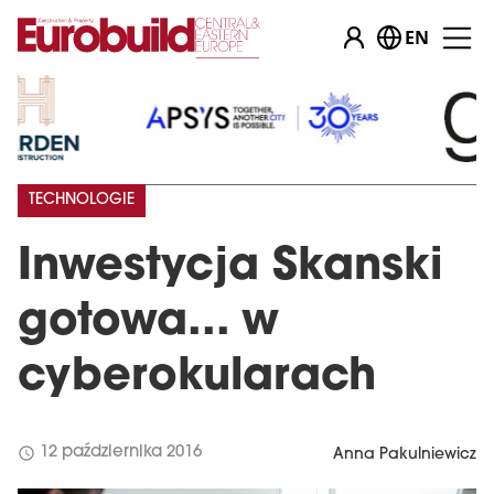
EN
TECHNOLOGIE
Inwestycja Skanski
gotowa... w
cyberokularach
schedule
12 października 2016
Anna Pakulniewicz