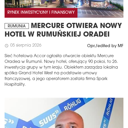
RYNEK INWESTYCYJNY I FINANSOWY
MERCURE OTWIERA NOWY
RUMUNIA
HOTEL W RUMUŃSKIEJ ORADEI
05 sierpnia 2026
schedule
Opr./edited by MF
Sieć hotelowa Accor ogłosiła otwarcie obiektu Mercure
Oradea w Rumunii. Nowy hotel, oferujący 90 pokoi, to 26.
inwestycja grupy w tym kraju. Obiektem zarządza lokalna
spółka Grand Hotel West na podstawie umowy
franczyzowej, a jego operatorem została firma Spark
Hospitality.