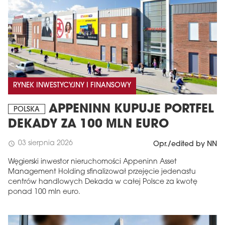
RYNEK INWESTYCYJNY I FINANSOWY
APPENINN KUPUJE PORTFEL
POLSKA
DEKADY ZA 100 MLN EURO
03 sierpnia 2026
schedule
Opr./edited by NN
Węgierski inwestor nieruchomości Appeninn Asset
Management Holding sfinalizował przejęcie jedenastu
centrów handlowych Dekada w całej Polsce za kwotę
ponad 100 mln euro.