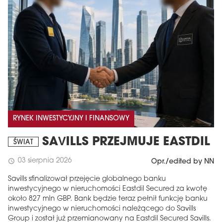
RYNEK INWESTYCYJNY I FINANSOWY
SAVILLS PRZEJMUJE EASTDIL
ŚWIAT
03 sierpnia 2026
schedule
Opr./edited by NN
Savills sfinalizował przejęcie globalnego banku
inwestycyjnego w nieruchomości Eastdil Secured za kwotę
około 827 mln GBP. Bank będzie teraz pełnił funkcję banku
inwestycyjnego w nieruchomości należącego do Savills
Group i został już przemianowany na Eastdil Secured Savills.