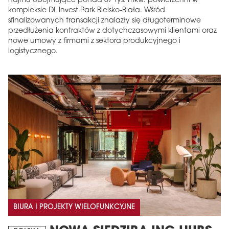
najmu obejmujące ponad 67 tys. mkw. powierzchni w
kompleksie DL Invest Park Bielsko-Biała. Wśród
sfinalizowanych transakcji znalazły się długoterminowe
przedłużenia kontraktów z dotychczasowymi klientami oraz
nowe umowy z firmami z sektora produkcyjnego i
logistycznego.
BIURA I PROJEKTY WIELOFUNKCYJNE