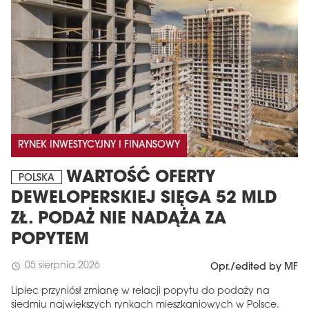
RYNEK INWESTYCYJNY I FINANSOWY
WARTOŚĆ OFERTY
POLSKA
DEWELOPERSKIEJ SIĘGA 52 MLD
ZŁ. PODAŻ NIE NADĄŻA ZA
POPYTEM
05 sierpnia 2026
schedule
Opr./edited by MF
Lipiec przyniósł zmianę w relacji popytu do podaży na
siedmiu największych rynkach mieszkaniowych w Polsce.