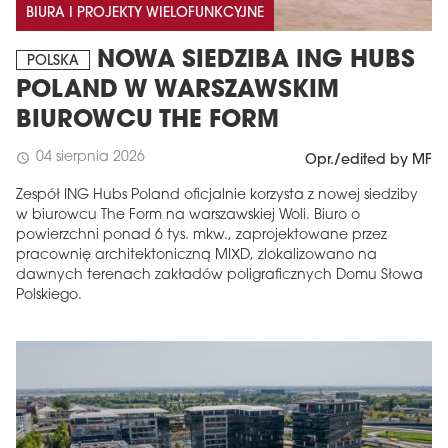
BIURA I PROJEKTY WIELOFUNKCYJNE
NOWA SIEDZIBA ING HUBS
POLSKA
POLAND W WARSZAWSKIM
BIUROWCU THE FORM
04 sierpnia 2026
schedule
Opr./edited by MF
Zespół ING Hubs Poland oficjalnie korzysta z nowej siedziby
w biurowcu The Form na warszawskiej Woli. Biuro o
powierzchni ponad 6 tys. mkw., zaprojektowane przez
pracownię architektoniczną MIXD, zlokalizowano na
dawnych terenach zakładów poligraficznych Domu Słowa
Polskiego.