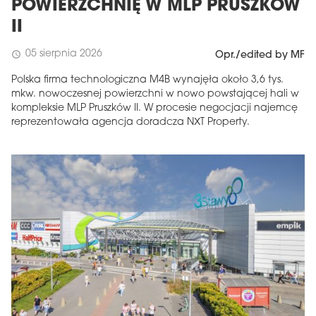
POWIERZCHNIĘ W MLP PRUSZKÓW
II
05 sierpnia 2026
schedule
Opr./edited by MF
Polska firma technologiczna M4B wynajęła około 3,6 tys.
mkw. nowoczesnej powierzchni w nowo powstającej hali w
kompleksie MLP Pruszków II. W procesie negocjacji najemcę
reprezentowała agencja doradcza NXT Property.