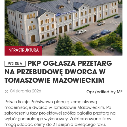
INFRASTRUKTURA
PKP OGŁASZA PRZETARG
POLSKA
NA PRZEBUDOWĘ DWORCA W
TOMASZOWIE MAZOWIECKIM
04 sierpnia 2026
schedule
Opr./edited by MF
Polskie Koleje Państwowe planują kompleksową
modernizację dworca w Tomaszowie Mazowieckim. Po
zakończeniu fazy projektowej spółka ogłosiła przetarg na
wybór generalnego wykonawcy. Zainteresowane firmy
mogą składać oferty do 21 sierpnia bieżącego roku.