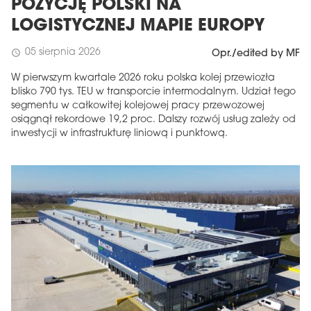
POZYCJĘ POLSKI NA
LOGISTYCZNEJ MAPIE EUROPY
05 sierpnia 2026
schedule
Opr./edited by MF
W pierwszym kwartale 2026 roku polska kolej przewiozła
blisko 790 tys. TEU w transporcie intermodalnym. Udział tego
segmentu w całkowitej kolejowej pracy przewozowej
osiągnął rekordowe 19,2 proc. Dalszy rozwój usług zależy od
inwestycji w infrastrukturę liniową i punktową.