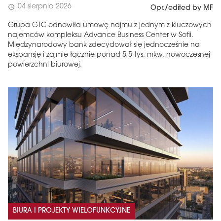
04 sierpnia 2026
schedule
Opr./edited by MF
Grupa GTC odnowiła umowę najmu z jednym z kluczowych
najemców kompleksu Advance Business Center w Sofii.
Międzynarodowy bank zdecydował się jednocześnie na
ekspansję i zajmie łącznie ponad 5,5 tys. mkw. nowoczesnej
powierzchni biurowej.
BIURA I PROJEKTY WIELOFUNKCYJNE