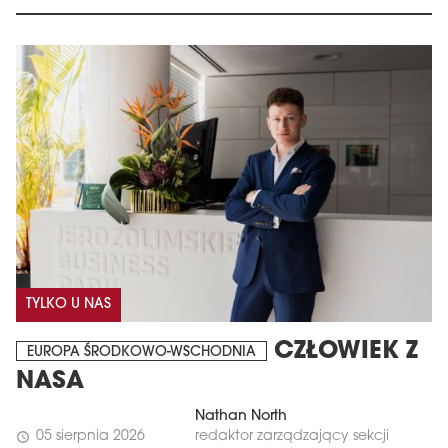
TYLKO U NAS
CZŁOWIEK Z
EUROPA ŚRODKOWO-WSCHODNIA
NASA
Nathan North
05 sierpnia 2026
redaktor zarządzający sekcji
schedule