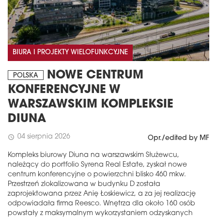
BIURA I PROJEKTY WIELOFUNKCYJNE
NOWE CENTRUM
POLSKA
KONFERENCYJNE W
WARSZAWSKIM KOMPLEKSIE
DIUNA
04 sierpnia 2026
schedule
Opr./edited by MF
Kompleks biurowy Diuna na warszawskim Służewcu,
należący do portfolio Syrena Real Estate, zyskał nowe
centrum konferencyjne o powierzchni blisko 460 mkw.
Przestrzeń zlokalizowana w budynku D została
zaprojektowana przez Anię Łoskiewicz, a za jej realizację
odpowiadała firma Reesco. Wnętrza dla około 160 osób
powstały z maksymalnym wykorzystaniem odzyskanych