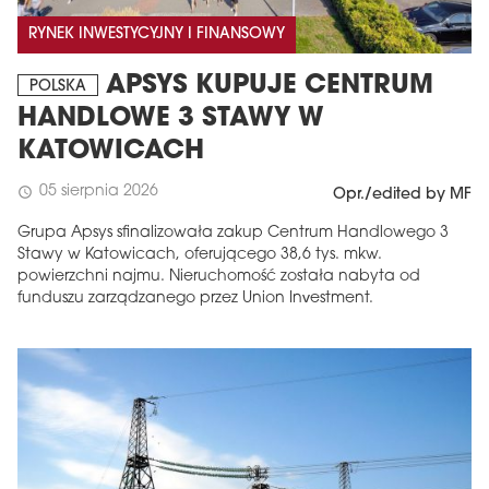
RYNEK INWESTYCYJNY I FINANSOWY
APSYS KUPUJE CENTRUM
POLSKA
HANDLOWE 3 STAWY W
KATOWICACH
05 sierpnia 2026
schedule
Opr./edited by MF
Grupa Apsys sfinalizowała zakup Centrum Handlowego 3
Stawy w Katowicach, oferującego 38,6 tys. mkw.
powierzchni najmu. Nieruchomość została nabyta od
funduszu zarządzanego przez Union Investment.