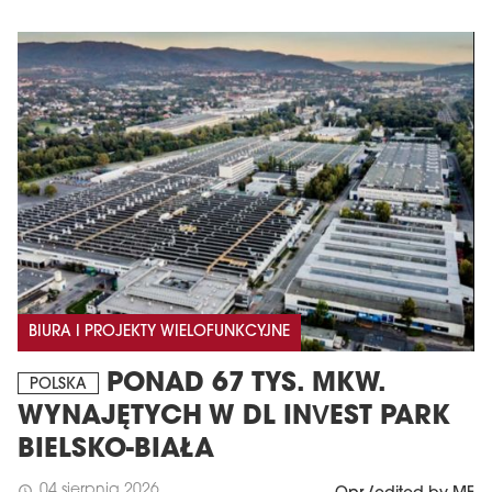
BIURA I PROJEKTY WIELOFUNKCYJNE
PONAD 67 TYS. MKW.
POLSKA
WYNAJĘTYCH W DL INVEST PARK
BIELSKO-BIAŁA
04 sierpnia 2026
schedule