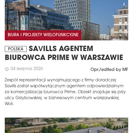
BIURA I PROJEKTY WIELOFUNKCYJNE
SAVILLS AGENTEM
POLSKA
BIUROWCA PRIME W WARSZAWIE
04 sierpnia 2026
schedule
Opr./edited by MF
Zespół reprezentacji wynajmującego z firmy doradczej
Savills został współwyłącznym agentem odpowiedzialnym
za komercjalizację biurowca Prime. Obiekt znajduje się przy
ulicy Grzybowskiej, w biznesowym centrum warszawskiej
Woli.