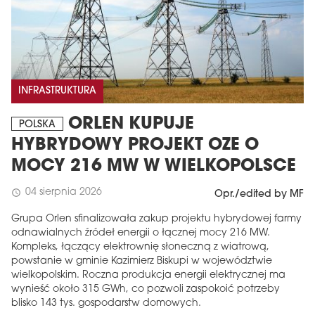
INFRASTRUKTURA
ORLEN KUPUJE
POLSKA
HYBRYDOWY PROJEKT OZE O
MOCY 216 MW W WIELKOPOLSCE
04 sierpnia 2026
schedule
Opr./edited by MF
Grupa Orlen sfinalizowała zakup projektu hybrydowej farmy
odnawialnych źródeł energii o łącznej mocy 216 MW.
Kompleks, łączący elektrownię słoneczną z wiatrową,
powstanie w gminie Kazimierz Biskupi w województwie
wielkopolskim. Roczna produkcja energii elektrycznej ma
wynieść około 315 GWh, co pozwoli zaspokoić potrzeby
blisko 143 tys. gospodarstw domowych.