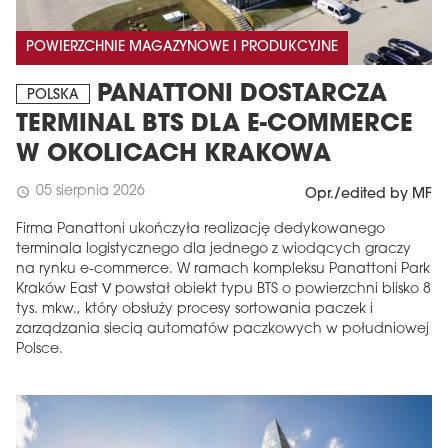
POWIERZCHNIE MAGAZYNOWE I PRODUKCYJNE
PANATTONI DOSTARCZA
POLSKA
TERMINAL BTS DLA E-COMMERCE
W OKOLICACH KRAKOWA
05 sierpnia 2026
schedule
Opr./edited by MF
Firma Panattoni ukończyła realizację dedykowanego
terminala logistycznego dla jednego z wiodących graczy
na rynku e-commerce. W ramach kompleksu Panattoni Park
Kraków East V powstał obiekt typu BTS o powierzchni blisko 8
tys. mkw., który obsłuży procesy sortowania paczek i
zarządzania siecią automatów paczkowych w południowej
Polsce.