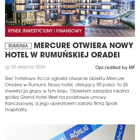
RYNEK INWESTYCYJNY I FINANSOWY
MERCURE OTWIERA NOWY
RUMUNIA
HOTEL W RUMUŃSKIEJ ORADEI
05 sierpnia 2026
schedule
Opr./edited by MF
Sieć hotelowa Accor ogłosiła otwarcie obiektu Mercure
Oradea w Rumunii. Nowy hotel, oferujący 90 pokoi, to 26.
inwestycja grupy w tym kraju. Obiektem zarządza lokalna
spółka Grand Hotel West na podstawie umowy
franczyzowej, a jego operatorem została firma Spark
Hospitality.