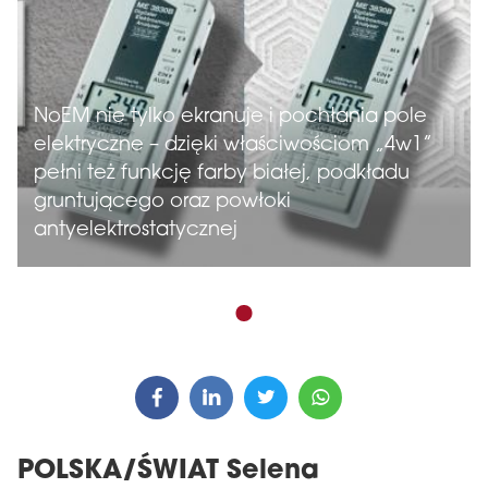
NoEM nie tylko ekranuje i pochłania pole
elektryczne – dzięki właściwościom „4w1”
pełni też funkcję farby białej, podkładu
gruntującego oraz powłoki
antyelektrostatycznej
POLSKA/ŚWIAT Selena