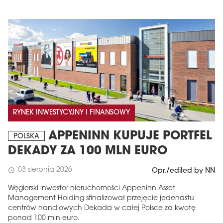
RYNEK INWESTYCYJNY I FINANSOWY
APPENINN KUPUJE PORTFEL
POLSKA
DEKADY ZA 100 MLN EURO
03 sierpnia 2026
schedule
Opr./edited by NN
Węgierski inwestor nieruchomości Appeninn Asset
Management Holding sfinalizował przejęcie jedenastu
centrów handlowych Dekada w całej Polsce za kwotę
ponad 100 mln euro.