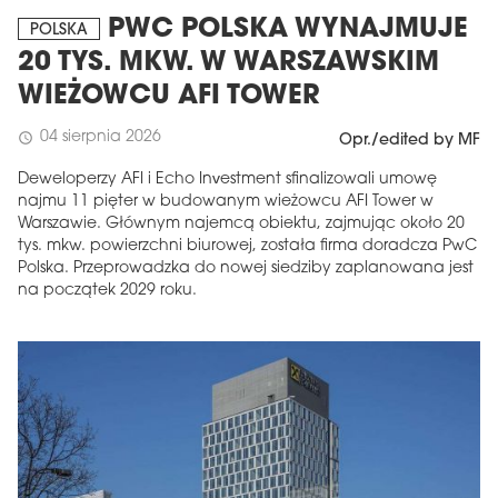
PWC POLSKA WYNAJMUJE
POLSKA
20 TYS. MKW. W WARSZAWSKIM
WIEŻOWCU AFI TOWER
04 sierpnia 2026
schedule
Opr./edited by MF
Deweloperzy AFI i Echo Investment sfinalizowali umowę
najmu 11 pięter w budowanym wieżowcu AFI Tower w
Warszawie. Głównym najemcą obiektu, zajmując około 20
tys. mkw. powierzchni biurowej, została firma doradcza PwC
Polska. Przeprowadzka do nowej siedziby zaplanowana jest
na początek 2029 roku.