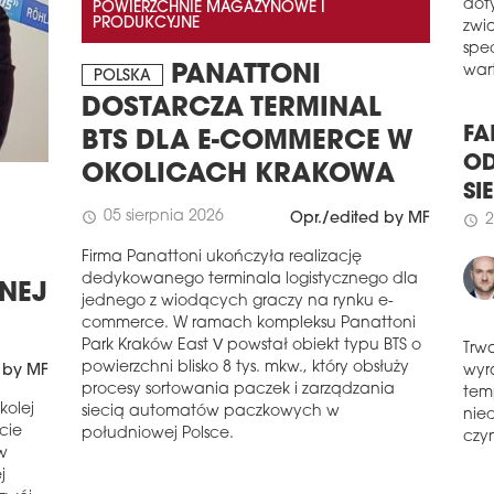
POWIERZCHNIE MAGAZYNOWE I
W z
Capi
PRODUKCYJNE
dot
bud
zwi
schedule
0
PANATTONI
POLSKA
spe
ZWY
wart
DOSTARCZA TERMINAL
Sied
BTS DLA E-COMMERCE W
się 
FA
OKOLICACH KRAKOWA
Jana
OD
firm
pro
05 sierpnia 2026
schedule
SI
Opr./edited by MF
prac
2
schedule
Firma Panattoni ukończyła realizację
schedule
1
dedykowanego terminala logistycznego dla
ZNEJ
JLL
jednego z wiodących graczy na rynku e-
FU
commerce. W ramach kompleksu Panattoni
Park Kraków East V powstał obiekt typu BTS o
Fir
powierzchni blisko 8 tys. mkw., który obsłuży
 by MF
mode
Trw
procesy sortowania paczek i zarządzania
komp
wyr
kolej
siecią automatów paczkowych w
zapr
tem
rcie
południowej Polsce.
ReUs
nie
w
zró
czyn
j
prze