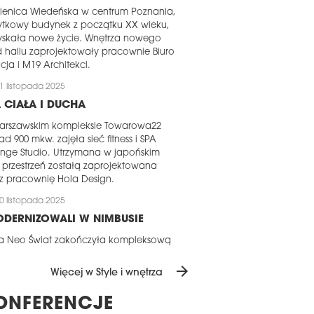
ienica Wiedeńska w centrum Poznania,
ytkowy budynek z początku XX wieku,
yskała nowe życie. Wnętrza nowego
 hallu zaprojektowały pracownie Biuro
cja i M19 Architekci.
1 listopada 2025
 CIAŁA I DUCHA
arszawskim kompleksie Towarowa22
d 900 mkw. zajęła sieć fitness i SPA
nge Studio. Utrzymana w japońskim
u przestrzeń zostałą zaprojektowana
z pracownię Hola Design.
0 listopada 2025
DERNIZOWALI W NIMBUSIE
ma Neo Świat zakończyła kompleksową
wację biura dla spółek grupy Marsh
nnan (Marsh, Mercer, Guy Carpenter,
arrow_forward
Więcej w Style i wnętrza
er Wyman) w budynku Nimbus przy Al.
zolimskich 98 w Warszawie.
ONFERENCJE