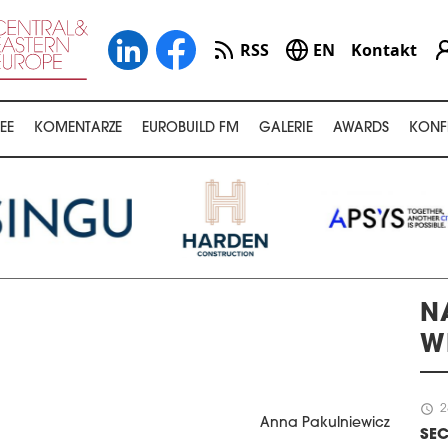
RSS
EN
Kontakt
EE
KOMENTARZE
EUROBUILD FM
GALERIE
AWARDS
KONF
N
W
schedule
2
Anna Pakulniewicz
SEC