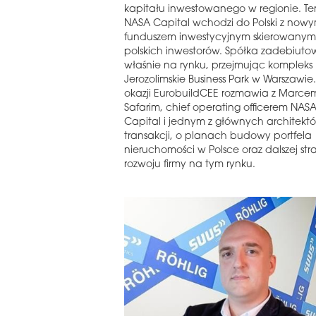
kapitału inwestowanego w regionie. Te
NASA Capital wchodzi do Polski z now
funduszem inwestycyjnym skierowanym
polskich inwestorów. Spółka zadebiuto
właśnie na rynku, przejmując kompleks
Jerozolimskie Business Park w Warszawie. 
okazji EurobuildCEE rozmawia z Marce
Safarim, chief operating officerem NAS
Capital i jednym z głównych architektó
transakcji, o planach budowy portfela
nieruchomości w Polsce oraz dalszej stra
rozwoju firmy na tym rynku.