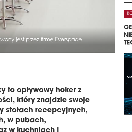
schedule
0
HO
KONFERENCJA
K
W Kr
hote
A
CENTRA DANYCH –
32
siec
GISTYKI W
Port
NIERUCHOMOŚCI,
KO
wany jest przez firmę Everspace
TECHNOLOGIE, INWESTYCJE
NI
schedule
0
KO
PLA
Plan
dla 
biur
schedule
2
TRZ
y to opływowy hoker z
Wroc
ści, który znajdzie swoje
praw
kond
y stołach recepcyjnych,
zlok
h, w pubach,
odpo
schedule
2
az w kuchniach i