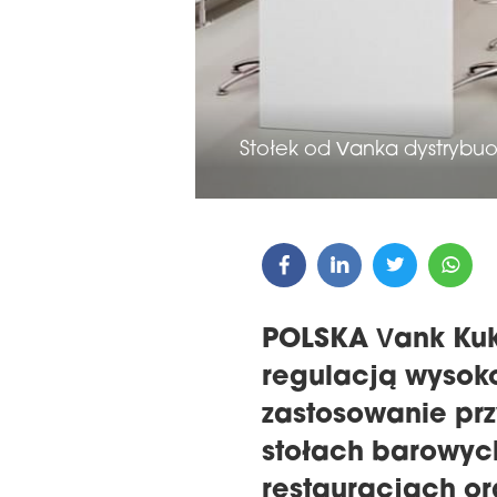
LA WRĘCZENIA NAGRÓD
22. KONFERENCJ
E 16TH CENTRAL &
MAGAZYNÓW I LO
STERN EUROPE
Stołek od Vanka dystrybuo
REGIONIE CEE
ROBUILDCEE AWARDS 2026
POLSKA Vank Kuk
regulacją wysoko
zastosowanie prz
stołach barowyc
restauracjach or