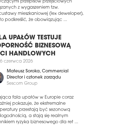
wiązku z pojawiającymi się pytaniami
tal. Firma zajęła niedawno 460 mkw. w
yczącymi przepisów przejściowych
ynku Metropolitan Warszawa.
ązanych z wygaszeniem tzw.
2 lipca 2025
custawy mieszkaniowej (lex deweloper),
KŁE NIEZWYKŁE BIURO
o podkreślić, że obowiązując ...
ziba Apsys Polska od 2018 roku znajduje
w warszawskim budynku Q22 przy Al.
LA UPAŁÓW TESTUJE
 Pawła II 22. W ostatnim czasie biuro
PORNOŚĆ BIZNESOWĄ
y przeszło gruntowną modernizację. Za
jekt nowych wnętrz odpowiada
ECI HANDLOWYCH
ownia Boris Kudlička with Partners.
6 czerwca 2026
1 czerwca 2025
Mateusz Soroka
, Commercial
 STAWIA NA DESIGN I
Director i członek zarządu
NKCJONALNOŚĆ
Sescom Group
ma JLL zakończyła kompleksową
rnizację swojej warszawskiej siedziby w
ająca fala upałów w Europie coraz
leksie Warsaw Spire. Biuro zostało
aźniej pokazuje, że ekstremalne
ojektowane w duchu idei „ReThink.
peratury przestają być sezonową
e. ReSpire”, podkreślając nowoczesne,
dogodnością, a stają się realnym
wnoważone podejście do organizacji
nikiem ryzyka biznesowego dla ret ...
strzeni.