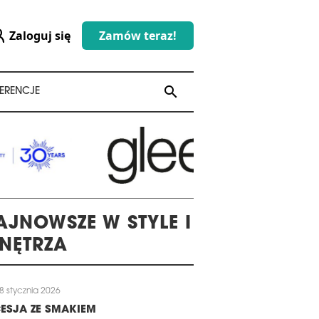
Zaloguj się
Zamów teraz!
search
search
ERENCJE
AJNOWSZE W STYLE I
NĘTRZA
8 stycznia 2026
ESJA ZE SMAKIEM