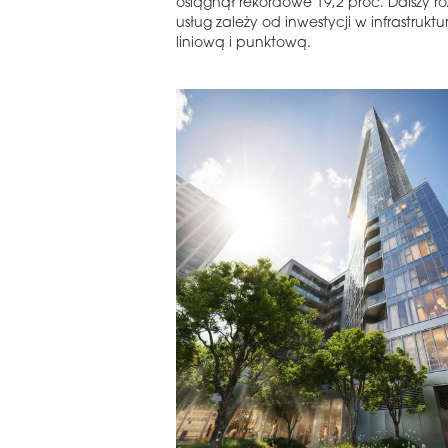
osiągnął rekordowe 19,2 proc. Dalszy r
usług zależy od inwestycji w infrastruktu
liniową i punktową.