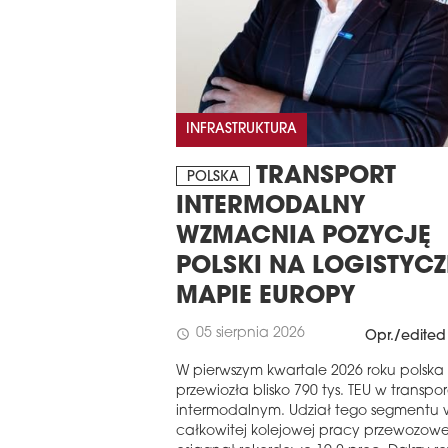
INFRASTRUKTURA
TRANSPORT
POLSKA
INTERMODALNY
WZMACNIA POZYCJĘ
POLSKI NA LOGISTYC
MAPIE EUROPY
05 sierpnia 2026
schedule
Opr./edited
W pierwszym kwartale 2026 roku polska 
przewiozła blisko 790 tys. TEU w transpo
intermodalnym. Udział tego segmentu 
całkowitej kolejowej pracy przewozowe