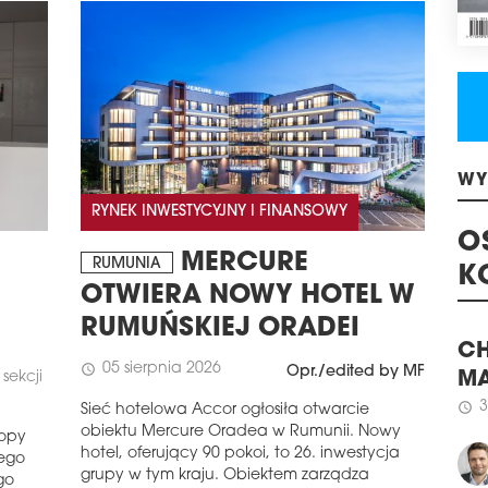
mkw
schedule
0
BIU
Biur
Wave
przy
myśl
komf
WY
RYNEK INWESTYCYJNY I FINANSOWY
zajm
schedule
3
MERCURE
RUMUNIA
O
NIE
OTWIERA NOWY HOTEL W
K
CH
RUMUŃSKIEJ ORADEI
Firm
prze
05 sierpnia 2026
schedule
Opr./edited by MF
37. 
sekcji
CH
kon
MA
Sieć hotelowa Accor ogłosiła otwarcie
odp
obiektu Mercure Oradea w Rumunii. Nowy
3
schedule
ropy
schedule
3
hotel, oferujący 90 pokoi, to 26. inwestycja
rego
grupy w tym kraju. Obiektem zarządza
BI
go