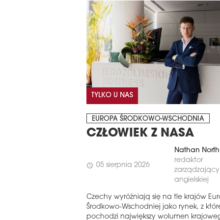
TYLKO U NAS
EUROPA ŚRODKOWO-WSCHODNIA
CZŁOWIEK Z NASA
Nathan North
redaktor
05 sierpnia 2026
schedule
zarządzający 
angielskiej
Czechy wyróżniają się na tle krajów Eu
Środkowo-Wschodniej jako rynek, z któ
pochodzi największy wolumen krajowe