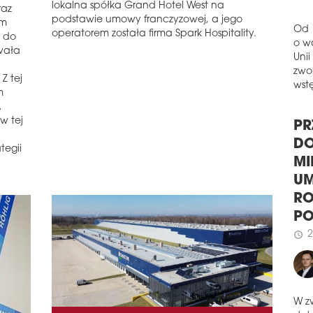
lokalna spółka Grand Hotel West na
raz
Nowa
podstawie umowy franczyzowej, a jego
ym
Quor
operatorem została firma Spark Hospitality.
 do
prz
Od 
wała
prze
o w
czło
Unii
Z tej
Biu
zwol
m
Work
wstę
A
na m
w tej
nawi
sekt
PR
tegii
schedule
2
DO
MOD
MI
Podw
UM
pols
RO
lata
P
Men"
Łucy
2
schedule
schedule
1
ME
Neo 