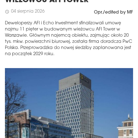
WIEŻOWCU AFI TOWER
04 sierpnia 2026
schedule
Opr./edited by MF
Deweloperzy AFI i Echo Investment sfinalizowali umowę
najmu 11 pięter w budowanym wieżowcu AFI Tower w
Warszawie. Głównym najemcą obiektu, zajmując około 20
tys. mkw. powierzchni biurowej, została firma doradcza PwC
Polska. Przeprowadzka do nowej siedziby zaplanowana jest
na początek 2029 roku.