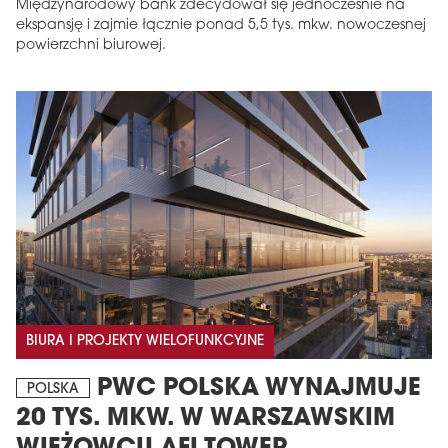
Międzynarodowy bank zdecydował się jednocześnie na
ekspansję i zajmie łącznie ponad 5,5 tys. mkw. nowoczesnej
powierzchni biurowej.
BIURA I PROJEKTY WIELOFUNKCYJNE
PWC POLSKA WYNAJMUJE
POLSKA
20 TYS. MKW. W WARSZAWSKIM