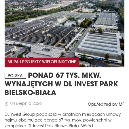
BIURA I PROJEKTY WIELOFUNKCYJNE
PONAD 67 TYS. MKW.
POLSKA
WYNAJĘTYCH W DL INVEST PARK
BIELSKO-BIAŁA
04 sierpnia 2026
schedule
Opr./edited by MF
DL Invest Group podpisała w ostatnich miesiącach umowy
najmu obejmujące ponad 67 tys. mkw. powierzchni w
kompleksie DL Invest Park Bielsko-Biała. Wśród