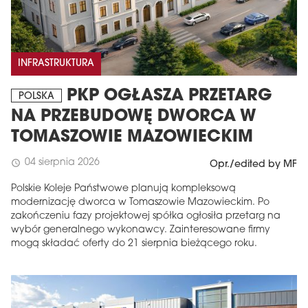
INFRASTRUKTURA
PKP OGŁASZA PRZETARG
POLSKA
NA PRZEBUDOWĘ DWORCA W
TOMASZOWIE MAZOWIECKIM
04 sierpnia 2026
schedule
Opr./edited by MF
Polskie Koleje Państwowe planują kompleksową
modernizację dworca w Tomaszowie Mazowieckim. Po
zakończeniu fazy projektowej spółka ogłosiła przetarg na
wybór generalnego wykonawcy. Zainteresowane firmy
mogą składać oferty do 21 sierpnia bieżącego roku.