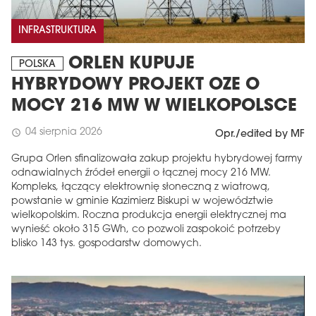
INFRASTRUKTURA
ORLEN KUPUJE
POLSKA
HYBRYDOWY PROJEKT OZE O
MOCY 216 MW W WIELKOPOLSCE
04 sierpnia 2026
schedule
Opr./edited by MF
Grupa Orlen sfinalizowała zakup projektu hybrydowej farmy
odnawialnych źródeł energii o łącznej mocy 216 MW.
Kompleks, łączący elektrownię słoneczną z wiatrową,
powstanie w gminie Kazimierz Biskupi w województwie
wielkopolskim. Roczna produkcja energii elektrycznej ma
wynieść około 315 GWh, co pozwoli zaspokoić potrzeby
blisko 143 tys. gospodarstw domowych.