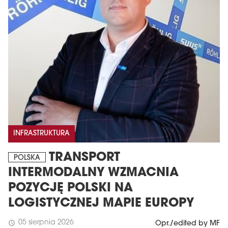
INFRASTRUKTURA
TRANSPORT
POLSKA
INTERMODALNY WZMACNIA
POZYCJĘ POLSKI NA
LOGISTYCZNEJ MAPIE EUROPY
05 sierpnia 2026
schedule
Opr./edited by MF