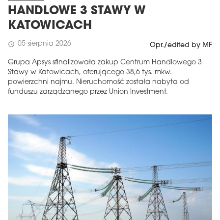
HANDLOWE 3 STAWY W
KATOWICACH
05 sierpnia 2026
schedule
Opr./edited by MF
Grupa Apsys sfinalizowała zakup Centrum Handlowego 3
Stawy w Katowicach, oferującego 38,6 tys. mkw.
powierzchni najmu. Nieruchomość została nabyta od
funduszu zarządzanego przez Union Investment.