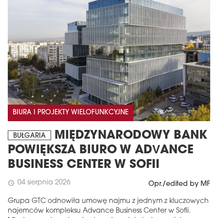
BIURA I PROJEKTY WIELOFUNKCYJNE
MIĘDZYNARODOWY BANK
BUŁGARIA
POWIĘKSZA BIURO W ADVANCE
BUSINESS CENTER W SOFII
04 sierpnia 2026
schedule
Opr./edited by MF
Grupa GTC odnowiła umowę najmu z jednym z kluczowych
najemców kompleksu Advance Business Center w Sofii.