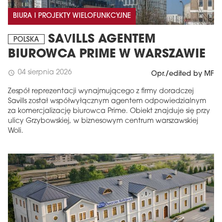
BIURA I PROJEKTY WIELOFUNKCYJNE
SAVILLS AGENTEM
POLSKA
BIUROWCA PRIME W WARSZAWIE
04 sierpnia 2026
schedule
Opr./edited by MF
Zespół reprezentacji wynajmującego z firmy doradczej
Savills został współwyłącznym agentem odpowiedzialnym
za komercjalizację biurowca Prime. Obiekt znajduje się przy
ulicy Grzybowskiej, w biznesowym centrum warszawskiej
Woli.