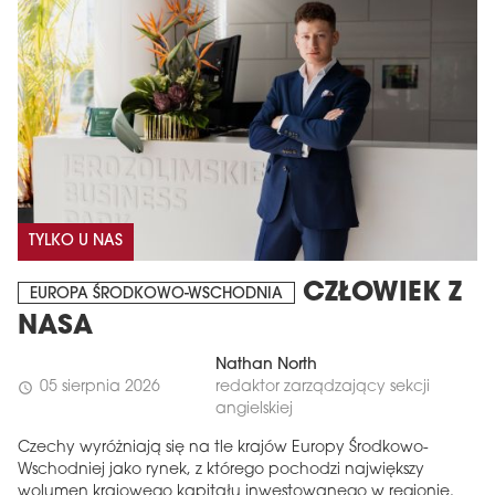
TYLKO U NAS
CZŁOWIEK Z
EUROPA ŚRODKOWO-WSCHODNIA
NASA
Nathan North
05 sierpnia 2026
redaktor zarządzający sekcji
schedule
angielskiej
Czechy wyróżniają się na tle krajów Europy Środkowo-
Wschodniej jako rynek, z którego pochodzi największy
wolumen krajowego kapitału inwestowanego w regionie.