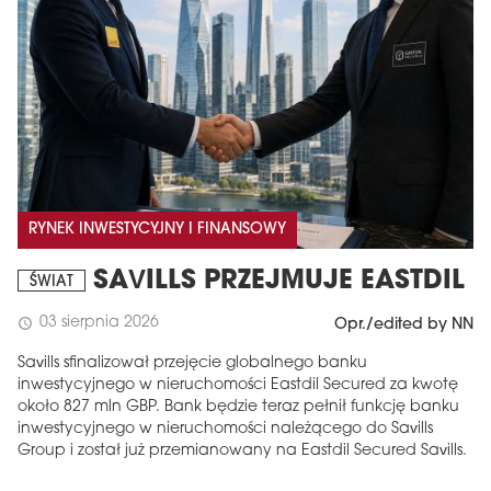
RYNEK INWESTYCYJNY I FINANSOWY
SAVILLS PRZEJMUJE EASTDIL
ŚWIAT
03 sierpnia 2026
schedule
Opr./edited by NN
Savills sfinalizował przejęcie globalnego banku
inwestycyjnego w nieruchomości Eastdil Secured za kwotę
około 827 mln GBP. Bank będzie teraz pełnił funkcję banku
inwestycyjnego w nieruchomości należącego do Savills
Group i został już przemianowany na Eastdil Secured Savills.