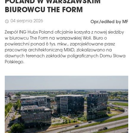
POLAND W WARSZAWSKIM
BIUROWCU THE FORM
04 sierpnia 2026
schedule
Opr./edited by MF
Zespół ING Hubs Poland oficjalnie korzysta z nowej siedziby
w biurowcu The Form na warszawskiej Woli. Biuro o
powierzchni ponad 6 tys. mkw., zaprojektowane przez
pracownię architektoniczną MIXD, zlokalizowano na
dawnych terenach zakładów poligraficznych Domu Słowa
Polskiego.