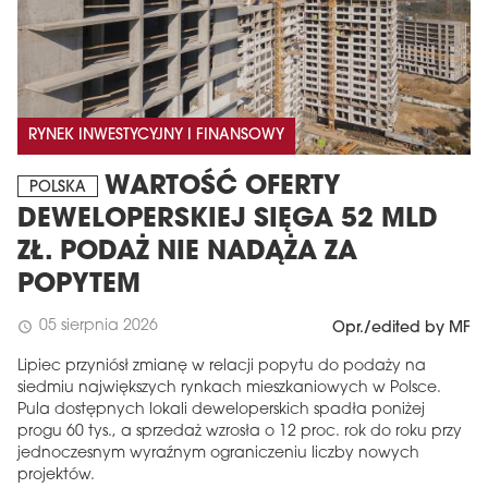
RYNEK INWESTYCYJNY I FINANSOWY
WARTOŚĆ OFERTY
POLSKA
DEWELOPERSKIEJ SIĘGA 52 MLD
ZŁ. PODAŻ NIE NADĄŻA ZA
MAGAZYN
POPYTEM
Wydanie 6 (308)
05 sierpnia 2026
schedule
Opr./edited by MF
CZERWIEC 2026
arrow_forward
Lipiec przyniósł zmianę w relacji popytu do podaży na
Więcej w tym wydaniu
siedmiu największych rynkach mieszkaniowych w Polsce.
Zamów teraz!
Pula dostępnych lokali deweloperskich spadła poniżej
progu 60 tys., a sprzedaż wzrosła o 12 proc. rok do roku przy
jednoczesnym wyraźnym ograniczeniu liczby nowych
projektów.