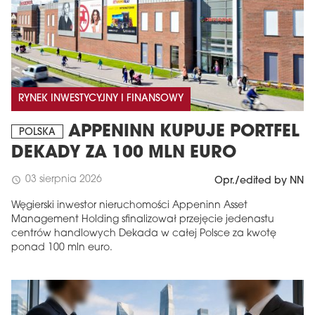
RYNEK INWESTYCYJNY I FINANSOWY
APPENINN KUPUJE PORTFEL
POLSKA
DEKADY ZA 100 MLN EURO
03 sierpnia 2026
schedule
Opr./edited by NN
Węgierski inwestor nieruchomości Appeninn Asset
Management Holding sfinalizował przejęcie jedenastu
centrów handlowych Dekada w całej Polsce za kwotę
ponad 100 mln euro.