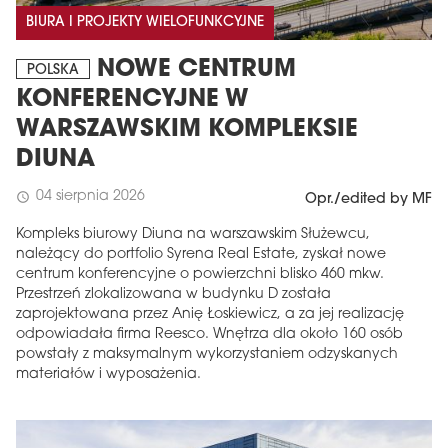
BIURA I PROJEKTY WIELOFUNKCYJNE
NOWE CENTRUM
POLSKA
KONFERENCYJNE W
WARSZAWSKIM KOMPLEKSIE
DIUNA
04 sierpnia 2026
schedule
Opr./edited by MF
Kompleks biurowy Diuna na warszawskim Służewcu,
należący do portfolio Syrena Real Estate, zyskał nowe
centrum konferencyjne o powierzchni blisko 460 mkw.
Przestrzeń zlokalizowana w budynku D została
zaprojektowana przez Anię Łoskiewicz, a za jej realizację
odpowiadała firma Reesco. Wnętrza dla około 160 osób
powstały z maksymalnym wykorzystaniem odzyskanych
materiałów i wyposażenia.