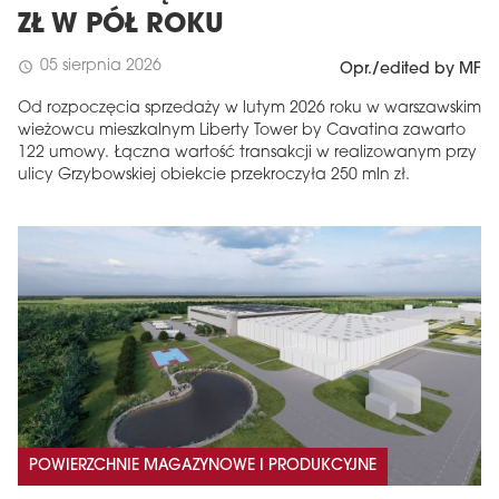
ZŁ W PÓŁ ROKU
05 sierpnia 2026
schedule
Opr./edited by MF
Od rozpoczęcia sprzedaży w lutym 2026 roku w warszawskim
wieżowcu mieszkalnym Liberty Tower by Cavatina zawarto
122 umowy. Łączna wartość transakcji w realizowanym przy
ulicy Grzybowskiej obiekcie przekroczyła 250 mln zł.
POWIERZCHNIE MAGAZYNOWE I PRODUKCYJNE