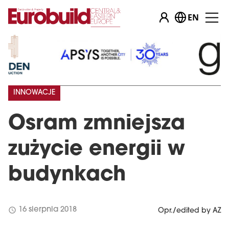
EN
INNOWACJE
Osram zmniejsza
zużycie energii w
budynkach
schedule
16 sierpnia 2018
Opr./edited by AZ