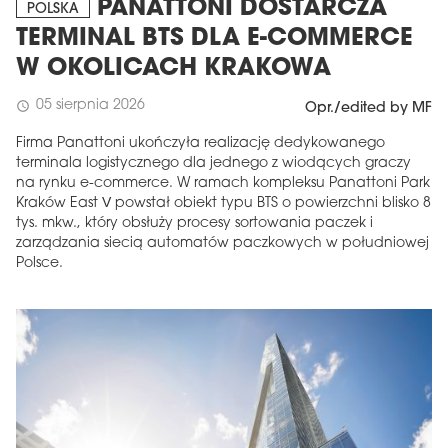
PANATTONI DOSTARCZA
POLSKA
TERMINAL BTS DLA E-COMMERCE
W OKOLICACH KRAKOWA
05 sierpnia 2026
schedule
Opr./edited by MF
Firma Panattoni ukończyła realizację dedykowanego
terminala logistycznego dla jednego z wiodących graczy
na rynku e-commerce. W ramach kompleksu Panattoni Park
Kraków East V powstał obiekt typu BTS o powierzchni blisko 8
tys. mkw., który obsłuży procesy sortowania paczek i
zarządzania siecią automatów paczkowych w południowej
Polsce.