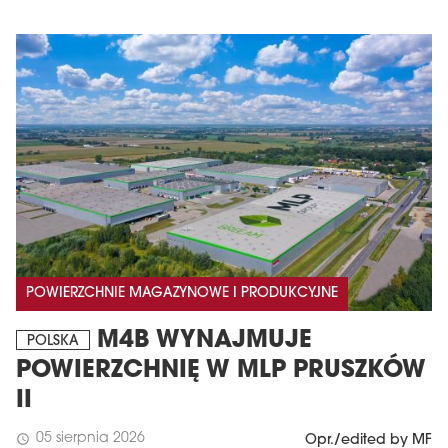
POWIERZCHNIE MAGAZYNOWE I PRODUKCYJNE
M4B WYNAJMUJE
POLSKA
POWIERZCHNIĘ W MLP PRUSZKÓW
II
05 sierpnia 2026
schedule
Opr./edited by MF