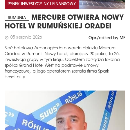
RYNEK INWESTYCYJNY I FINANSOWY
MERCURE OTWIERA NOWY
RUMUNIA
HOTEL W RUMUŃSKIEJ ORADEI
05 sierpnia 2026
schedule
Opr./edited by MF
Sieć hotelowa Accor ogłosiła otwarcie obiektu Mercure
Oradea w Rumunii. Nowy hotel, oferujący 90 pokoi, to 26.
inwestycja grupy w tym kraju. Obiektem zarządza lokalna
spółka Grand Hotel West na podstawie umowy
franczyzowej, a jego operatorem została firma Spark
Hospitality.