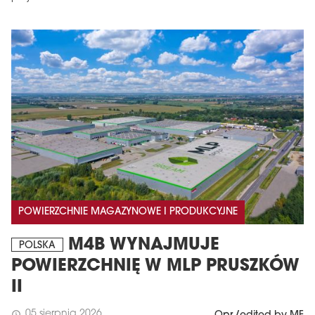
POWIERZCHNIE MAGAZYNOWE I PRODUKCYJNE
M4B WYNAJMUJE
POLSKA
POWIERZCHNIĘ W MLP PRUSZKÓW
II
05 sierpnia 2026
schedule