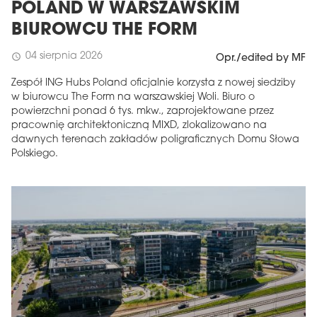
POLAND W WARSZAWSKIM
BIUROWCU THE FORM
04 sierpnia 2026
schedule
Opr./edited by MF
Zespół ING Hubs Poland oficjalnie korzysta z nowej siedziby
w biurowcu The Form na warszawskiej Woli. Biuro o
powierzchni ponad 6 tys. mkw., zaprojektowane przez
pracownię architektoniczną MIXD, zlokalizowano na
dawnych terenach zakładów poligraficznych Domu Słowa
Polskiego.