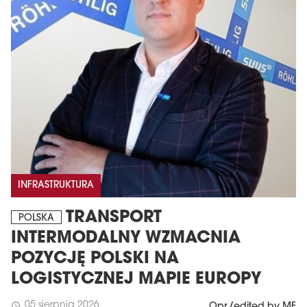
INFRASTRUKTURA
TRANSPORT
POLSKA
INTERMODALNY WZMACNIA
POZYCJĘ POLSKI NA
LOGISTYCZNEJ MAPIE EUROPY
05 sierpnia 2026
schedule
Opr./edited by MF