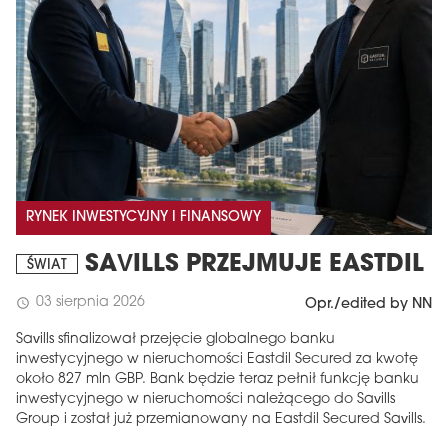
RYNEK INWESTYCYJNY I FINANSOWY
SAVILLS PRZEJMUJE EASTDIL
ŚWIAT
03 sierpnia 2026
schedule
Opr./edited by NN
Savills sfinalizował przejęcie globalnego banku
inwestycyjnego w nieruchomości Eastdil Secured za kwotę
około 827 mln GBP. Bank będzie teraz pełnił funkcję banku
inwestycyjnego w nieruchomości należącego do Savills
Group i został już przemianowany na Eastdil Secured Savills.