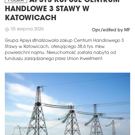
APSYS KUPUJE CENTRUM
POLSKA
HANDLOWE 3 STAWY W
KATOWICACH
05 sierpnia 2026
schedule
Opr./edited by MF
Grupa Apsys sfinalizowała zakup Centrum Handlowego 3
Stawy w Katowicach, oferującego 38,6 tys. mkw.
powierzchni najmu. Nieruchomość została nabyta od
funduszu zarządzanego przez Union Investment.