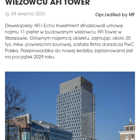
WIEŻOWCU AFI TOWER
04 sierpnia 2026
schedule
Opr./edited by MF
Deweloperzy AFI i Echo Investment sfinalizowali umowę
najmu 11 pięter w budowanym wieżowcu AFI Tower w
Warszawie. Głównym najemcą obiektu, zajmując około 20
tys. mkw. powierzchni biurowej, została firma doradcza PwC
Polska. Przeprowadzka do nowej siedziby zaplanowana jest
na początek 2029 roku.