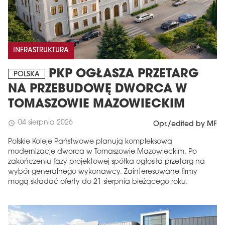
INFRASTRUKTURA
PKP OGŁASZA PRZETARG
POLSKA
NA PRZEBUDOWĘ DWORCA W
TOMASZOWIE MAZOWIECKIM
04 sierpnia 2026
schedule
Opr./edited by MF
Polskie Koleje Państwowe planują kompleksową
modernizację dworca w Tomaszowie Mazowieckim. Po
zakończeniu fazy projektowej spółka ogłosiła przetarg na
wybór generalnego wykonawcy. Zainteresowane firmy
mogą składać oferty do 21 sierpnia bieżącego roku.