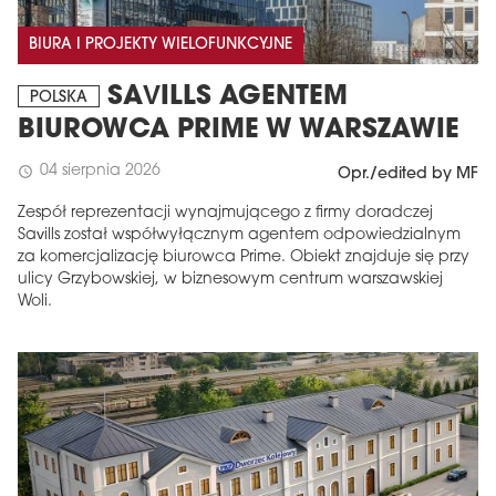
BIURA I PROJEKTY WIELOFUNKCYJNE
SAVILLS AGENTEM
POLSKA
BIUROWCA PRIME W WARSZAWIE
04 sierpnia 2026
schedule
Opr./edited by MF
Zespół reprezentacji wynajmującego z firmy doradczej
Savills został współwyłącznym agentem odpowiedzialnym
za komercjalizację biurowca Prime. Obiekt znajduje się przy
ulicy Grzybowskiej, w biznesowym centrum warszawskiej
Woli.