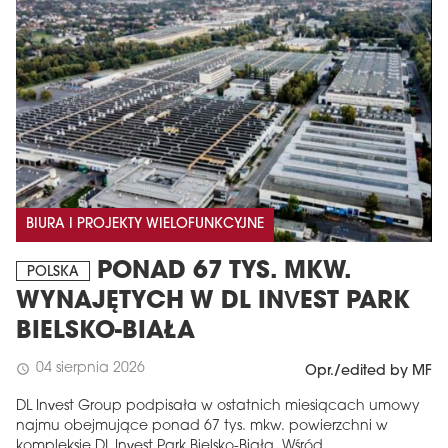
BIURA I PROJEKTY WIELOFUNKCYJNE
PONAD 67 TYS. MKW.
POLSKA
WYNAJĘTYCH W DL INVEST PARK
BIELSKO-BIAŁA
04 sierpnia 2026
schedule
Opr./edited by MF
DL Invest Group podpisała w ostatnich miesiącach umowy
najmu obejmujące ponad 67 tys. mkw. powierzchni w
kompleksie DL Invest Park Bielsko-Biała. Wśród