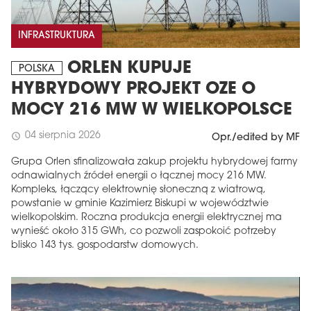
INFRASTRUKTURA
ORLEN KUPUJE
POLSKA
HYBRYDOWY PROJEKT OZE O
MOCY 216 MW W WIELKOPOLSCE
04 sierpnia 2026
schedule
Opr./edited by MF
Grupa Orlen sfinalizowała zakup projektu hybrydowej farmy
odnawialnych źródeł energii o łącznej mocy 216 MW.
Kompleks, łączący elektrownię słoneczną z wiatrową,
powstanie w gminie Kazimierz Biskupi w województwie
wielkopolskim. Roczna produkcja energii elektrycznej ma
wynieść około 315 GWh, co pozwoli zaspokoić potrzeby
blisko 143 tys. gospodarstw domowych.