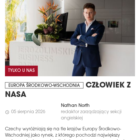
TYLKO U NAS
CZŁOWIEK Z
EUROPA ŚRODKOWO-WSCHODNIA
NASA
Nathan North
05 sierpnia 2026
redaktor zarządzający sekcji
schedule
angielskiej
Czechy wyróżniają się na tle krajów Europy Środkowo-
Wschodniej jako rynek, z którego pochodzi największy