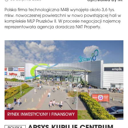
Opr./edited by MF
Polska firma technologiczna M4B wynajęła około 3,6 tys.
mkw. nowoczesnej powierzchni w nowo powstającej hali w
kompleksie MLP Pruszków II. W procesie negocjacji najemcę
reprezentowała agencja doradcza NXT Property.
RYNEK INWESTYCYJNY I FINANSOWY