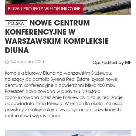
BIURA I PROJEKTY WIELOFUNKCYJNE
NOWE CENTRUM
POLSKA
KONFERENCYJNE W
WARSZAWSKIM KOMPLEKSIE
DIUNA
04 sierpnia 2026
schedule
Opr./edited by MF
Kompleks biurowy Diuna na warszawskim Służewcu,
należący do portfolio Syrena Real Estate, zyskał nowe
centrum konferencyjne o powierzchni blisko 460 mkw.
Przestrzeń zlokalizowana w budynku D została
zaprojektowana przez Anię Łoskiewicz, a za jej realizację
odpowiadała firma Reesco. Wnętrza dla około 160 osób
powstały z maksymalnym wykorzystaniem odzyskanych
materiałów i wyposażenia.