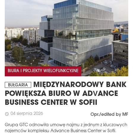
BIURA I PROJEKTY WIELOFUNKCYJNE
MIĘDZYNARODOWY BANK
BUŁGARIA
POWIĘKSZA BIURO W ADVANCE
BUSINESS CENTER W SOFII
04 sierpnia 2026
schedule
Opr./edited by MF
Grupa GTC odnowiła umowę najmu z jednym z kluczowych
najemców kompleksu Advance Business Center w Sofii.