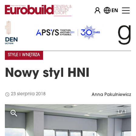
EN
STYLE I WNĘTRZA
Nowy styl HNI
schedule
23 sierpnia 2018
Anna Pakulniewicz
1 / 1