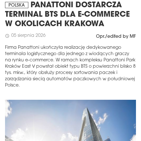
PANATTONI DOSTARCZA
POLSKA
TERMINAL BTS DLA E-COMMERCE
W OKOLICACH KRAKOWA
05 sierpnia 2026
schedule
Opr./edited by MF
Firma Panattoni ukończyła realizację dedykowanego
terminala logistycznego dla jednego z wiodących graczy
na rynku e-commerce. W ramach kompleksu Panattoni Park
Kraków East V powstał obiekt typu BTS o powierzchni blisko 8
tys. mkw., który obsłuży procesy sortowania paczek i
zarządzania siecią automatów paczkowych w południowej
Polsce.