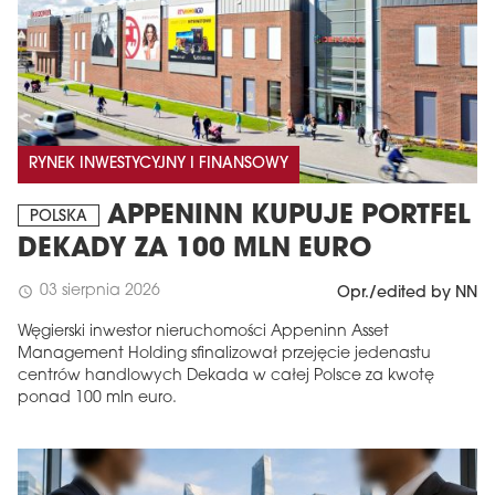
RYNEK INWESTYCYJNY I FINANSOWY
APPENINN KUPUJE PORTFEL
POLSKA
DEKADY ZA 100 MLN EURO
03 sierpnia 2026
schedule
Opr./edited by NN
Węgierski inwestor nieruchomości Appeninn Asset
Management Holding sfinalizował przejęcie jedenastu
centrów handlowych Dekada w całej Polsce za kwotę
ponad 100 mln euro.