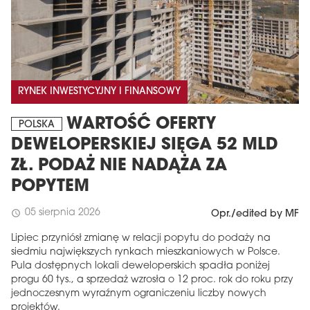
RYNEK INWESTYCYJNY I FINANSOWY
WARTOŚĆ OFERTY
POLSKA
DEWELOPERSKIEJ SIĘGA 52 MLD
ZŁ. PODAŻ NIE NADĄŻA ZA
MAGAZYN
POPYTEM
Wydanie 6 (308)
05 sierpnia 2026
schedule
Opr./edited by MF
CZERWIEC 2026
arrow_forward
Więcej w tym wydaniu
Lipiec przyniósł zmianę w relacji popytu do podaży na
Zamów teraz!
siedmiu największych rynkach mieszkaniowych w Polsce.
Pula dostępnych lokali deweloperskich spadła poniżej
progu 60 tys., a sprzedaż wzrosła o 12 proc. rok do roku przy
jednoczesnym wyraźnym ograniczeniu liczby nowych
projektów.