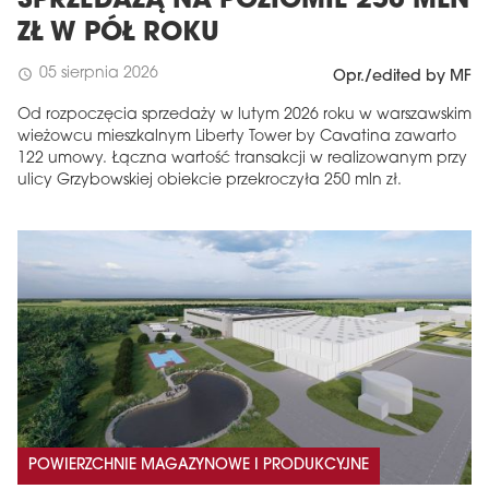
SPRZEDAŻĄ NA POZIOMIE 250 MLN
ZŁ W PÓŁ ROKU
05 sierpnia 2026
schedule
Opr./edited by MF
Od rozpoczęcia sprzedaży w lutym 2026 roku w warszawskim
wieżowcu mieszkalnym Liberty Tower by Cavatina zawarto
122 umowy. Łączna wartość transakcji w realizowanym przy
ulicy Grzybowskiej obiekcie przekroczyła 250 mln zł.
POWIERZCHNIE MAGAZYNOWE I PRODUKCYJNE