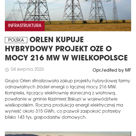
INFRASTRUKTURA
ORLEN KUPUJE
POLSKA
HYBRYDOWY PROJEKT OZE O
MOCY 216 MW W WIELKOPOLSCE
04 sierpnia 2026
schedule
Opr./edited by MF
Grupa Orlen sfinalizowała zakup projektu hybrydowej farmy
odnawialnych źródeł energii o łącznej mocy 216 MW.
Kompleks, łączący elektrownię słoneczną z wiatrową,
powstanie w gminie Kazimierz Biskupi w województwie
wielkopolskim. Roczna produkcja energii elektrycznej ma
wynieść około 315 GWh, co pozwoli zaspokoić potrzeby
blisko 143 tys. gospodarstw domowych.