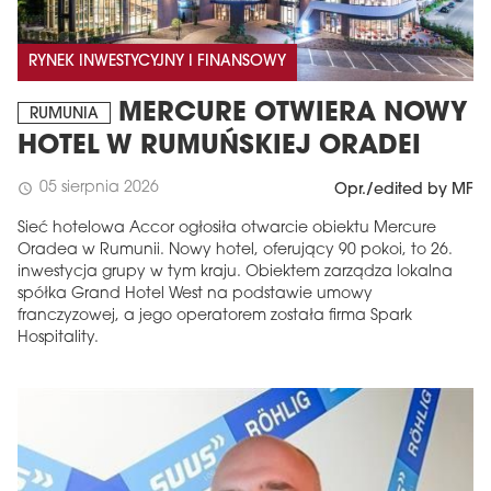
RYNEK INWESTYCYJNY I FINANSOWY
MERCURE OTWIERA NOWY
RUMUNIA
HOTEL W RUMUŃSKIEJ ORADEI
05 sierpnia 2026
schedule
Opr./edited by MF
Sieć hotelowa Accor ogłosiła otwarcie obiektu Mercure
Oradea w Rumunii. Nowy hotel, oferujący 90 pokoi, to 26.
inwestycja grupy w tym kraju. Obiektem zarządza lokalna
spółka Grand Hotel West na podstawie umowy
franczyzowej, a jego operatorem została firma Spark
Hospitality.