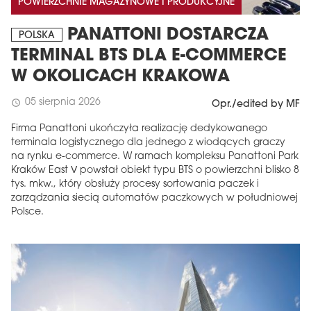
POWIERZCHNIE MAGAZYNOWE I PRODUKCYJNE
PANATTONI DOSTARCZA
POLSKA
TERMINAL BTS DLA E-COMMERCE
W OKOLICACH KRAKOWA
05 sierpnia 2026
schedule
Opr./edited by MF
Firma Panattoni ukończyła realizację dedykowanego
terminala logistycznego dla jednego z wiodących graczy
na rynku e-commerce. W ramach kompleksu Panattoni Park
Kraków East V powstał obiekt typu BTS o powierzchni blisko 8
tys. mkw., który obsłuży procesy sortowania paczek i
zarządzania siecią automatów paczkowych w południowej
Polsce.