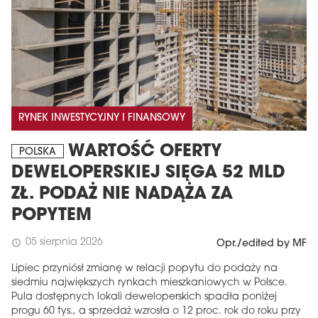
RYNEK INWESTYCYJNY I FINANSOWY
WARTOŚĆ OFERTY
POLSKA
DEWELOPERSKIEJ SIĘGA 52 MLD
MAGAZYN
ZŁ. PODAŻ NIE NADĄŻA ZA
Wydanie 6 (308)
POPYTEM
CZERWIEC 2026
arrow_forward
Więcej w tym wydaniu
05 sierpnia 2026
schedule
Opr./edited by MF
Zamów teraz!
Lipiec przyniósł zmianę w relacji popytu do podaży na
siedmiu największych rynkach mieszkaniowych w Polsce.
Pula dostępnych lokali deweloperskich spadła poniżej
progu 60 tys., a sprzedaż wzrosła o 12 proc. rok do roku przy