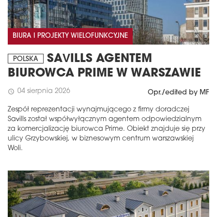
BIURA I PROJEKTY WIELOFUNKCYJNE
SAVILLS AGENTEM
POLSKA
BIUROWCA PRIME W WARSZAWIE
04 sierpnia 2026
schedule
Opr./edited by MF
Zespół reprezentacji wynajmującego z firmy doradczej
Savills został współwyłącznym agentem odpowiedzialnym
za komercjalizację biurowca Prime. Obiekt znajduje się przy
ulicy Grzybowskiej, w biznesowym centrum warszawskiej
Woli.