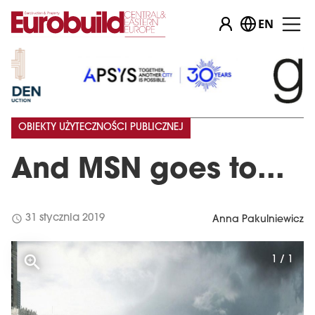
EN
OBIEKTY UŻYTECZNOŚCI PUBLICZNEJ
And MSN goes to...
schedule
31 stycznia 2019
Anna Pakulniewicz
1 / 1