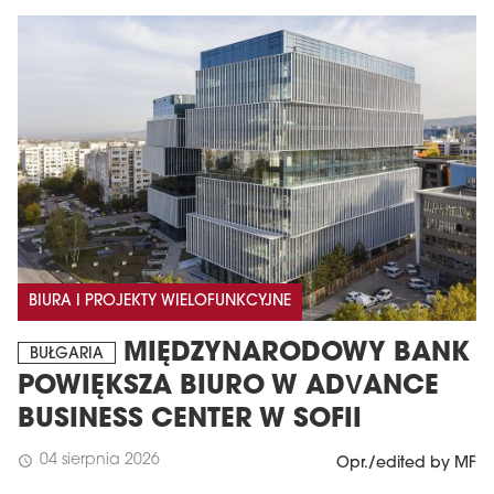
BIURA I PROJEKTY WIELOFUNKCYJNE
MIĘDZYNARODOWY BANK
BUŁGARIA
POWIĘKSZA BIURO W ADVANCE
BUSINESS CENTER W SOFII
04 sierpnia 2026
schedule
Opr./edited by MF