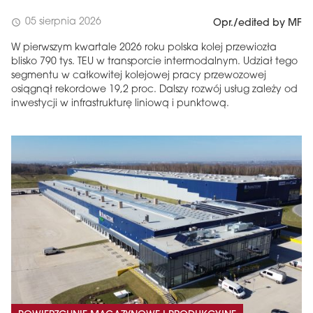
05 sierpnia 2026
schedule
Opr./edited by MF
W pierwszym kwartale 2026 roku polska kolej przewiozła
blisko 790 tys. TEU w transporcie intermodalnym. Udział tego
segmentu w całkowitej kolejowej pracy przewozowej
osiągnął rekordowe 19,2 proc. Dalszy rozwój usług zależy od
inwestycji w infrastrukturę liniową i punktową.