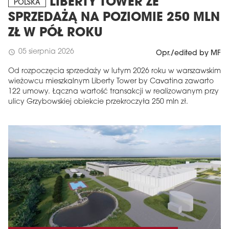
LIBERTY TOWER ZE
POLSKA
SPRZEDAŻĄ NA POZIOMIE 250 MLN
ZŁ W PÓŁ ROKU
05 sierpnia 2026
schedule
Opr./edited by MF
Od rozpoczęcia sprzedaży w lutym 2026 roku w warszawskim
wieżowcu mieszkalnym Liberty Tower by Cavatina zawarto
122 umowy. Łączna wartość transakcji w realizowanym przy
ulicy Grzybowskiej obiekcie przekroczyła 250 mln zł.