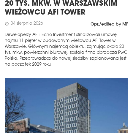
20 TYS. MKW. W WARSZAWSKIM
WIEŻOWCU AFI TOWER
04 sierpnia 2026
schedule
Opr./edited by MF
Deweloperzy AFI i Echo Investment sfinalizowali umowę
najmu 11 pięter w budowanym wieżowcu AFI Tower w
Warszawie. Głównym najemcą obiektu, zajmując około 20
tys. mkw. powierzchni biurowej, została firma doradcza PwC
Polska. Przeprowadzka do nowej siedziby zaplanowana jest
na początek 2029 roku.