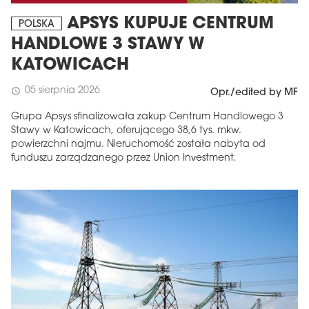
APSYS KUPUJE CENTRUM
POLSKA
HANDLOWE 3 STAWY W
KATOWICACH
05 sierpnia 2026
schedule
Opr./edited by MF
Grupa Apsys sfinalizowała zakup Centrum Handlowego 3
Stawy w Katowicach, oferującego 38,6 tys. mkw.
powierzchni najmu. Nieruchomość została nabyta od
funduszu zarządzanego przez Union Investment.