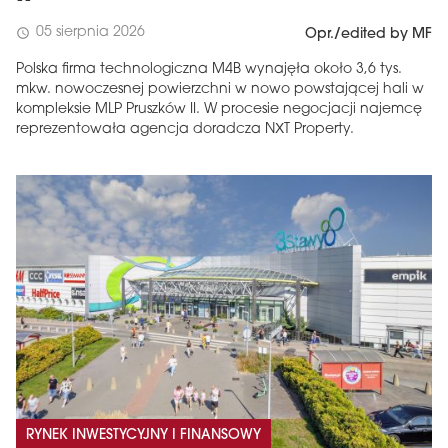
05 sierpnia 2026
schedule
Opr./edited by MF
Polska firma technologiczna M4B wynajęła około 3,6 tys.
mkw. nowoczesnej powierzchni w nowo powstającej hali w
kompleksie MLP Pruszków II. W procesie negocjacji najemcę
reprezentowała agencja doradcza NXT Property.
RYNEK INWESTYCYJNY I FINANSOWY