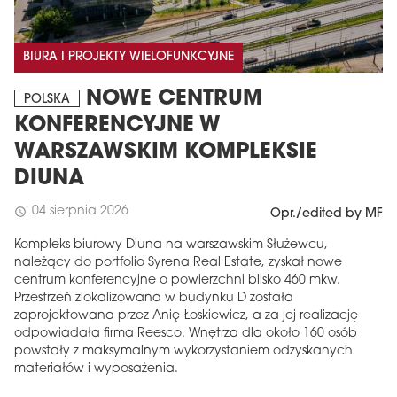
BIURA I PROJEKTY WIELOFUNKCYJNE
NOWE CENTRUM
POLSKA
KONFERENCYJNE W
WARSZAWSKIM KOMPLEKSIE
DIUNA
04 sierpnia 2026
schedule
Opr./edited by MF
Kompleks biurowy Diuna na warszawskim Służewcu,
należący do portfolio Syrena Real Estate, zyskał nowe
centrum konferencyjne o powierzchni blisko 460 mkw.
Przestrzeń zlokalizowana w budynku D została
zaprojektowana przez Anię Łoskiewicz, a za jej realizację
odpowiadała firma Reesco. Wnętrza dla około 160 osób
powstały z maksymalnym wykorzystaniem odzyskanych
materiałów i wyposażenia.