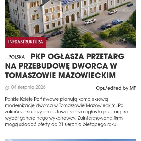
INFRASTRUKTURA
PKP OGŁASZA PRZETARG
POLSKA
NA PRZEBUDOWĘ DWORCA W
TOMASZOWIE MAZOWIECKIM
04 sierpnia 2026
schedule
Opr./edited by MF
Polskie Koleje Państwowe planują kompleksową
modernizację dworca w Tomaszowie Mazowieckim. Po
zakończeniu fazy projektowej spółka ogłosiła przetarg na
wybór generalnego wykonawcy. Zainteresowane firmy
mogą składać oferty do 21 sierpnia bieżącego roku.