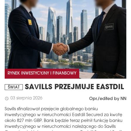
RYNEK INWESTYCYJNY I FINANSOWY
SAVILLS PRZEJMUJE EASTDIL
ŚWIAT
03 sierpnia 2026
schedule
Opr./edited by NN
Savills sfinalizował przejęcie globalnego banku
inwestycyjnego w nieruchomości Eastdil Secured za kwotę
około 827 mln GBP. Bank będzie teraz pełnił funkcję banku
inwestycyjnego w nieruchomości należącego do Savills