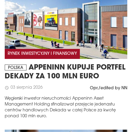
RYNEK INWESTYCYJNY I FINANSOWY
APPENINN KUPUJE PORTFEL
POLSKA
DEKADY ZA 100 MLN EURO
03 sierpnia 2026
schedule
Opr./edited by NN
Węgierski inwestor nieruchomości Appeninn Asset
Management Holding sfinalizował przejęcie jedenastu
centrów handlowych Dekada w całej Polsce za kwotę
ponad 100 mln euro.