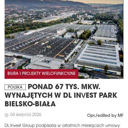
BIURA I PROJEKTY WIELOFUNKCYJNE
PONAD 67 TYS. MKW.
POLSKA
WYNAJĘTYCH W DL INVEST PARK
BIELSKO-BIAŁA
04 sierpnia 2026
schedule
Opr./edited by MF
DL Invest Group podpisała w ostatnich miesiącach umowy