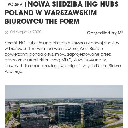
NOWA SIEDZIBA ING HUBS
POLSKA
POLAND W WARSZAWSKIM
BIUROWCU THE FORM
04 sierpnia 2026
schedule
Opr./edited by MF
Zespół ING Hubs Poland oficjalnie korzysta z nowej siedziby
w biurowcu The Form na warszawskiej Woli. Biuro o
powierzchni ponad 6 tys. mkw., zaprojektowane przez
pracownię architektoniczną MIXD, zlokalizowano na
dawnych terenach zakładów poligraficznych Domu Słowa
Polskiego.