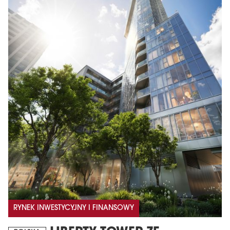
RYNEK INWESTYCYJNY I FINANSOWY