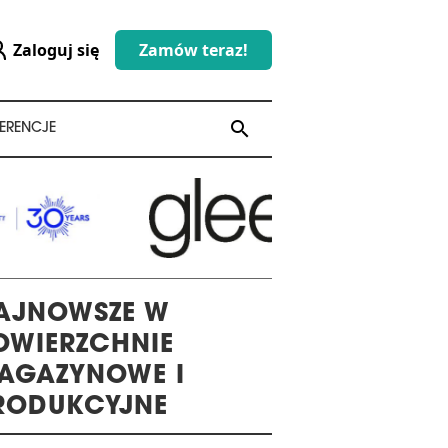
Zaloguj się
Zamów teraz!
search
search
ERENCJE
AJNOWSZE W
OWIERZCHNIE
AGAZYNOWE I
RODUKCYJNE