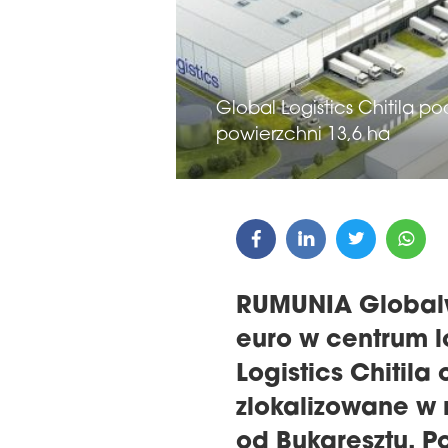
Global Logistics Chitila 
GALA WRĘCZENIA NAGRÓD
powierzchni 13,6 ha
22. KONFERENC
THE 16TH CENTRAL &
MAGAZYNÓW I 
EASTERN EUROPE
REGIONIE CEE
EUROBUILDCEE AWARDS 2026
RUMUNIA Globalw
euro w centrum l
Logistics Chitila
zlokalizowane w 
od Bukaresztu. P