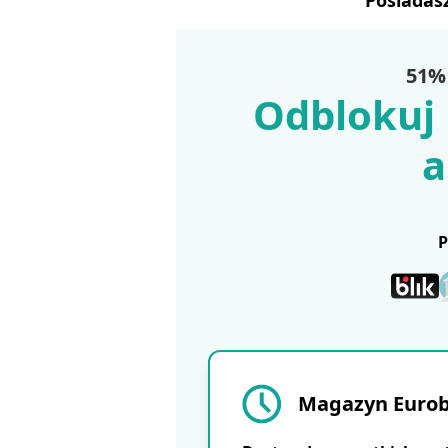
Posiadas
51% 
Odblokuj 
a
Magazyn Eurobu