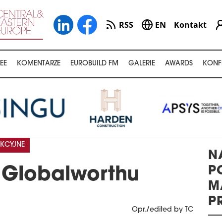
RSS
EN
Kontakt
EE
KOMENTARZE
EUROBUILD FM
GALERIE
AWARDS
KONF
KCYJNE
N
P
Globalworthu
M
P
Opr./edited by TC