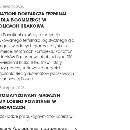
5 sierpnia 2026
ATTONI DOSTARCZA TERMINAL
S DLA E-COMMERCE W
OLICACH KRAKOWA
a Panattoni ukończyła realizację
ykowanego terminala logistycznego dla
ego z wiodących graczy na rynku e-
merce. W ramach kompleksu Panattoni
 Kraków East V powstał obiekt typu BTS
wierzchni blisko 8 tys. mkw., który
uży procesy sortowania paczek i
ządzania siecią automatów paczkowych
łudniowej Polsce.
5 sierpnia 2026
UTOMATYZOWANY MAGAZYN
MY LORENZ POWSTANIE W
ANOWICACH
 zakładzie produkcyjnym firmy Lorenz w
nowicach powstaje nowy magazyn o
erzchni około 16 tys. mkw. Za realizację
ęcej w Powierzchnie magazynowe