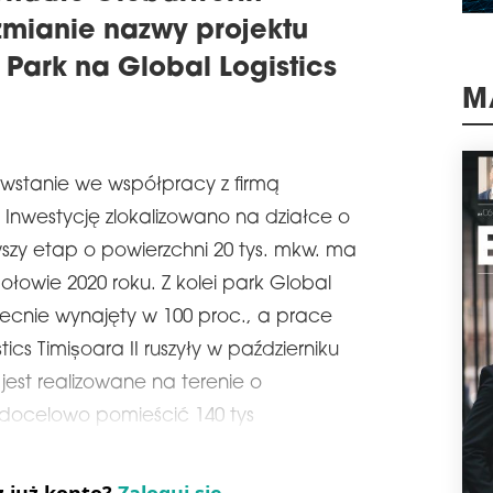
schedule
0
zmianie nazwy projektu
HO
PO
 Park na Global Logistics
Firm
tys
M
park
któr
pozi
powstanie we współpracy z firmą
na u
naj
 Inwestycję zlokalizowano na działce o
schedule
3
wszy etap o powierzchni 20 tys. mkw. ma
DI
łowie 2020 roku. Z kolei park Global
PO
obecnie wynajęty w 100 proc., a prace
BU
stics Timișoara II ruszyły w październiku
Firm
prze
jest realizowane na terenie o
Česk
 docelowo pomieścić 140 tys
wyna
tej 
skom
schedule
3