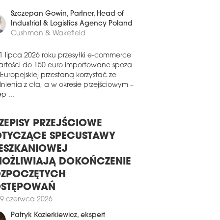
erzchni dystrybucyjnej w nowo
0 czerwca 2026
udowanym magazynie na terenie
leksu CTPark Louny II w Czechach.
Szczepan Gowin
, Partner, Head of
Industrial & Logistics Agency Poland
0 lipca 2026
Cushman & Wakefield
 BUDUJE PARK LOGISTYCZNY W
DGOSZCZY
1 lipca 2026 roku przesyłki e-commerce
a CTP ogłosiła start nowej inwestycji o
artości do 150 euro importowane spoza
wie CTPark Bydgoszcz. Nowoczesny
 Europejskiej przestaną korzystać ze
leks przemysłowo-logistyczny zaoferuje
nienia z cła, a w okresie przejściowym –
nie ponad 51 tys. mkw. powierzchni.
p ...
poczęcie prac budowlanych
anowano na najbliższe miesiące.
ZEPISY PRZEJŚCIOWE
9 lipca 2026
TYCZĄCE SPECUSTAWY
CROHARVEST WYBUDUJE
RWSZĄ W EUROPIE FABRYKĘ
ESZKANIOWEJ
AŁKA MIKROBIOLOGICZNEGO
OŻLIWIAJĄ DOKOŃCZENIE
a MicroHarvest planuje budowę
ZPOCZĘTYCH
wacyjnego zakładu produkcji białka
OSTĘPOWAŃ
obiologicznego w niemieckiej
9 czerwca 2026
scowości Leuna. Będzie to pierwsza