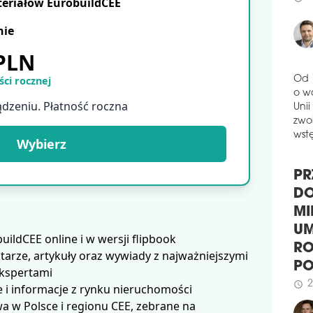
teriałów EurobuildCEE
powi
3
schedule
wyb
nie
komp
schedule
3
 PLN
CTP
ci rocznej
BY
Od 
ądzeniu. Płatność roczna
Firm
o w
naz
Unii
komp
zwol
Wybierz
łącz
wstę
Roz
zapl
PR
schedule
2
DO
MI
PIE
MI
ldCEE online i w wersji flipbook
BI
UM
arze, artykuły oraz wywiady z najważniejszymi
Firm
RO
ekspertami
inno
P
 i informacje z rynku nieruchomości
mikr
2
schedule
miej
 w Polsce i regionu CEE, zebrane na