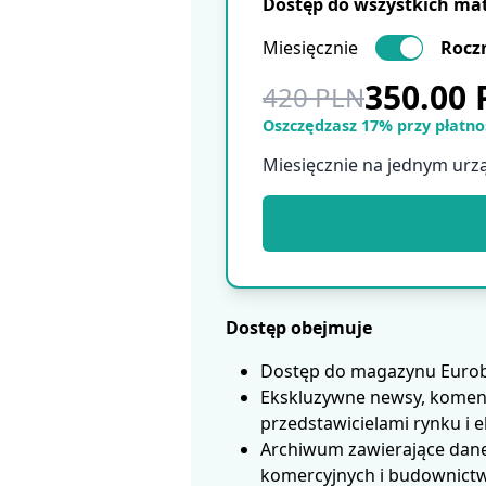
Dostęp do wszystkich ma
Miesięcznie
Rocz
350.00
420 PLN
Oszczędzasz 17% przy płatnoś
Miesięcznie na jednym urz
Dostęp obejmuje
Dostęp do magazynu Eurobui
Ekskluzywne newsy, koment
przedstawicielami rynku i 
Archiwum zawierające dane
komercyjnych i budownictwa