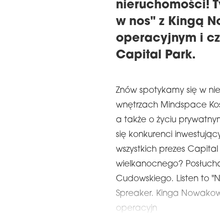
nieruchomości! 
w nos" z Kingą 
operacyjnym i c
Capital Park.
Znów spotykamy się w nie
wnętrzach Mindspace Kos
a także o życiu prywatn
się konkurenci inwestując
wszystkich prezes Capita
wielkanocnego? Posłuch
Cudowskiego. Listen to 
Spreaker. Kinga Nowakows
operacyjn