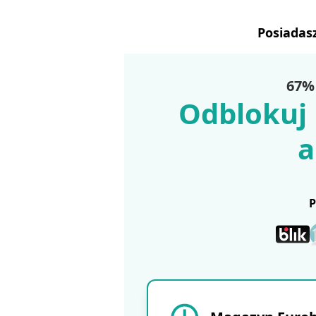
Posiadas
67% 
Odblokuj 
a