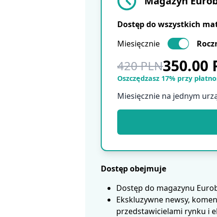
Magazyn Eurobu
Dostęp do wszystkich ma
Miesięcznie
Rocz
350.00
420 PLN
Oszczędzasz 17% przy płatnoś
Miesięcznie na jednym urz
Dostęp obejmuje
Dostęp do magazynu Eurobui
Ekskluzywne newsy, koment
przedstawicielami rynku i 