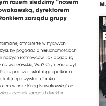
sez
Tym razem siedzimy "nosem
dyst
Nowakowską, dyrektorem
M
Trzc
Savil
złonkiem zarządu grupy
schedule
0
NOS
Zapr
rozm
formalnej atmosferze w stylowych
Seri
dire
zyki, by pogadać o nieruchomościach,
schedule
2
ym naszych rozmówców. Jak dogadują
NOS
y na warszawskiej Woli? Czym zaskoczył
MIS
l Parku podczas ostatniego spotkania
Zapr
rozm
aj kolejnego wywiadu Tomka
tym 
"Nosem w nos z Kingą Nowakowską" on
Misi
ka – członek zarządu i dyrektor
schedule
0
NOS
SZA