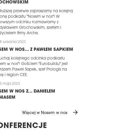
OCHOWSKIM
łuższej przerwie zapraszamy na kolejną
łonę podkastu "Nosem w nos"! W
nowszym odcinku rozmawiamy z
dysławem Grochowskim, szefem i
życielem firmy Arche.
8 września 2023
SEM W NOS… Z PAWŁEM SAPKIEM
uchaj kolejnego odcinka podkastu
em w nos"! Gościem "Eurobuildu" jest
razem Paweł Sapek, szef Prologis na
kę i region CEE.
5 maja 2023
EM W NOS Z... DANIELEM
NIASEM
aszamy na kolejny odcinek podkastu
arrow_forward
em w nos"! Dziś gościem "Eurobuildu"
Więcej w Nosem w nos
 Daniel Bienias, szef CBRE na Polskę i
on CEE.
ONFERENCJE