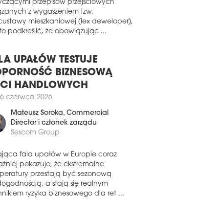
 Złotej 44 usiadła Jolanta Nowakowska-
wiązku z pojawiającymi się pytaniami
ch, partner i szefowa działu
yczącymi przepisów przejściowych
uchomości kancelarii Greenberg Traurig.
ązanych z wygaszeniem tzw.
custawy mieszkaniowej (lex deweloper),
0 stycznia 2020
o podkreślić, że obowiązując ...
EM W NOS Z... BOŻENĄ
ERSZEWSKĄ-MROZIEWICZ
LA UPAŁÓW TESTUJE
SKA W pierwszym noworocznym
iadzie przy podkastowym stole
PORNOŚĆ BIZNESOWĄ
buildu ustawionym przy Złotej 44
ECI HANDLOWYCH
imy Bożenę Gierszewską-Mroziewicz,
6 czerwca 2026
ową polskiego Neinvera.
0 grudnia 2019
Mateusz Soroka
, Commercial
Director i członek zarządu
SEM W NOS Z… DARKIEM
Sescom Group
GLICKIM
KA Zapraszamy na ostatnią premierę
ająca fala upałów w Europie coraz
astu w tym roku – w apartamencie przy
aźniej pokazuje, że ekstremalne
ej 44 zasiadł jednocześnie gość i
peratury przestają być sezonową
odarz, czyli Darek Węglicki, country
dogodnością, a stają się realnym
ger Catelli.
nikiem ryzyka biznesowego dla ret ...
6 grudnia 2019