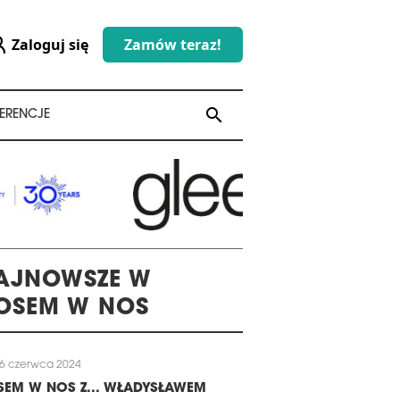
Zaloguj się
Zamów teraz!
search
search
ERENCJE
AJNOWSZE W
OSEM W NOS
6 czerwca 2024
EM W NOS Z... WŁADYSŁAWEM