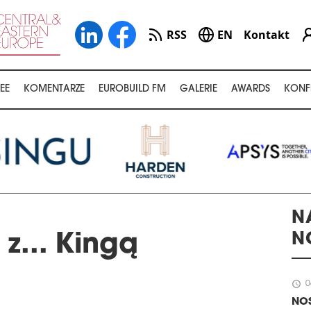
RSS
EN
Kontakt
EE
KOMENTARZE
EUROBUILD FM
GALERIE
AWARDS
KONF
N
N
z... Kingą
schedule
0
NOS