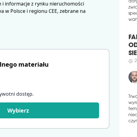
przy
 i informacje z rynku nieruchomości
W z
Zimo
dot
 w Polsce i regionu CEE, zebrane na
nier
zwi
spe
schedule
1
wart
NOS
GI
FA
POL
wyw
OD
Euro
SI
lnego materiału
gośc
2
szef
schedule
schedule
2
NO
WĘ
ywotni dostęp
.
POLS
Trw
podk
Wybierz
wyr
Złot
tem
gosp
nie
mana
czyn
schedule
0