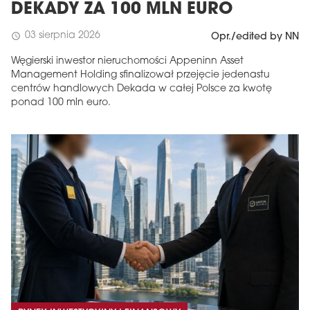
DEKADY ZA 100 MLN EURO
03 sierpnia 2026
schedule
Opr./edited by NN
Węgierski inwestor nieruchomości Appeninn Asset
Management Holding sfinalizował przejęcie jedenastu
centrów handlowych Dekada w całej Polsce za kwotę
ponad 100 mln euro.