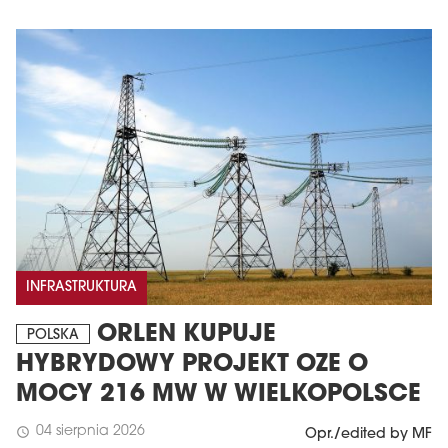
INFRASTRUKTURA
ORLEN KUPUJE
POLSKA
HYBRYDOWY PROJEKT OZE O
MOCY 216 MW W WIELKOPOLSCE
04 sierpnia 2026
schedule
Opr./edited by MF