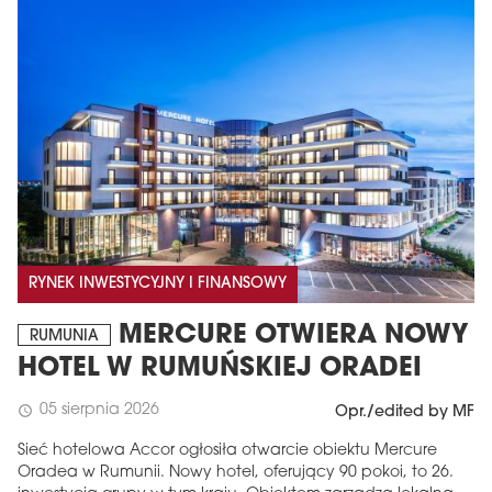
RYNEK INWESTYCYJNY I FINANSOWY
MERCURE OTWIERA NOWY
RUMUNIA
HOTEL W RUMUŃSKIEJ ORADEI
05 sierpnia 2026
schedule
Opr./edited by MF
Sieć hotelowa Accor ogłosiła otwarcie obiektu Mercure
Oradea w Rumunii. Nowy hotel, oferujący 90 pokoi, to 26.