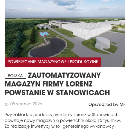
POWIERZCHNIE MAGAZYNOWE I PRODUKCYJNE
ZAUTOMATYZOWANY
POLSKA
MAGAZYN FIRMY LORENZ
POWSTANIE W STANOWICACH
05 sierpnia 2026
schedule
Opr./edited by MF
Przy zakładzie produkcyjnym firmy Lorenz w Stanowicach
powstaje nowy magazyn o powierzchni około 16 tys. mkw.
Za realizację inwestycji w roli generalnego wykonawcy