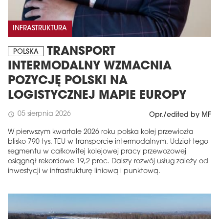
INFRASTRUKTURA
TRANSPORT
POLSKA
INTERMODALNY WZMACNIA
POZYCJĘ POLSKI NA
LOGISTYCZNEJ MAPIE EUROPY
05 sierpnia 2026
schedule
Opr./edited by MF
W pierwszym kwartale 2026 roku polska kolej przewiozła
blisko 790 tys. TEU w transporcie intermodalnym. Udział tego
segmentu w całkowitej kolejowej pracy przewozowej
osiągnął rekordowe 19,2 proc. Dalszy rozwój usług zależy od
inwestycji w infrastrukturę liniową i punktową.