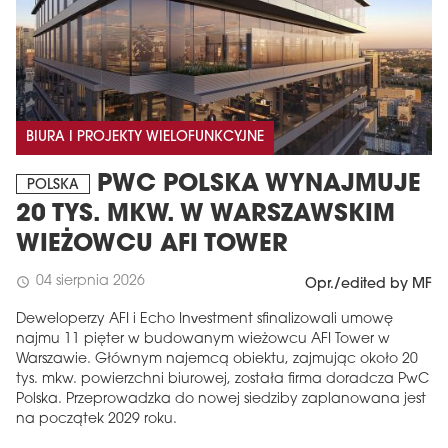
BIURA I PROJEKTY WIELOFUNKCYJNE
PWC POLSKA WYNAJMUJE
POLSKA
20 TYS. MKW. W WARSZAWSKIM
WIEŻOWCU AFI TOWER
04 sierpnia 2026
schedule
Opr./edited by MF
Deweloperzy AFI i Echo Investment sfinalizowali umowę
najmu 11 pięter w budowanym wieżowcu AFI Tower w
Warszawie. Głównym najemcą obiektu, zajmując około 20
tys. mkw. powierzchni biurowej, została firma doradcza PwC
Polska. Przeprowadzka do nowej siedziby zaplanowana jest
na początek 2029 roku.