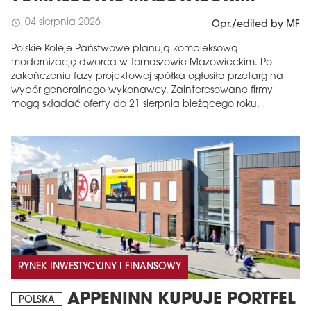
04 sierpnia 2026
schedule
Opr./edited by MF
Polskie Koleje Państwowe planują kompleksową
modernizację dworca w Tomaszowie Mazowieckim. Po
zakończeniu fazy projektowej spółka ogłosiła przetarg na
wybór generalnego wykonawcy. Zainteresowane firmy
mogą składać oferty do 21 sierpnia bieżącego roku.
RYNEK INWESTYCYJNY I FINANSOWY
APPENINN KUPUJE PORTFEL
POLSKA