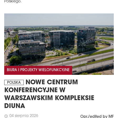
Polskiego.
BIURA I PROJEKTY WIELOFUNKCYJNE
NOWE CENTRUM
POLSKA
KONFERENCYJNE W
WARSZAWSKIM KOMPLEKSIE
DIUNA
04 sierpnia 2026
schedule
Opr./edited by MF