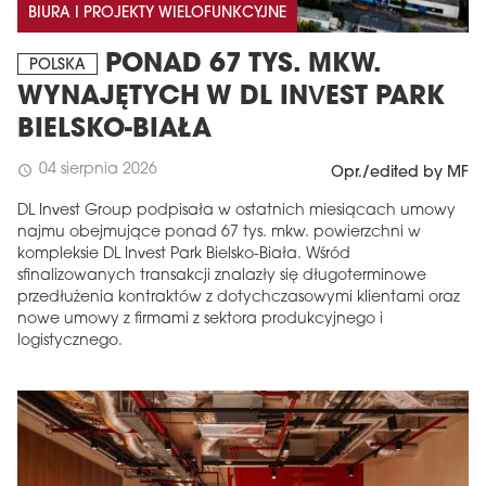
BIURA I PROJEKTY WIELOFUNKCYJNE
PONAD 67 TYS. MKW.
POLSKA
WYNAJĘTYCH W DL INVEST PARK
BIELSKO-BIAŁA
04 sierpnia 2026
schedule
Opr./edited by MF
DL Invest Group podpisała w ostatnich miesiącach umowy
najmu obejmujące ponad 67 tys. mkw. powierzchni w
kompleksie DL Invest Park Bielsko-Biała. Wśród
sfinalizowanych transakcji znalazły się długoterminowe
przedłużenia kontraktów z dotychczasowymi klientami oraz
nowe umowy z firmami z sektora produkcyjnego i
logistycznego.