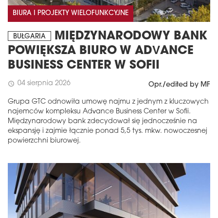
BIURA I PROJEKTY WIELOFUNKCYJNE
MIĘDZYNARODOWY BANK
BUŁGARIA
POWIĘKSZA BIURO W ADVANCE
BUSINESS CENTER W SOFII
04 sierpnia 2026
schedule
Opr./edited by MF
Grupa GTC odnowiła umowę najmu z jednym z kluczowych
najemców kompleksu Advance Business Center w Sofii.
Międzynarodowy bank zdecydował się jednocześnie na
ekspansję i zajmie łącznie ponad 5,5 tys. mkw. nowoczesnej
powierzchni biurowej.