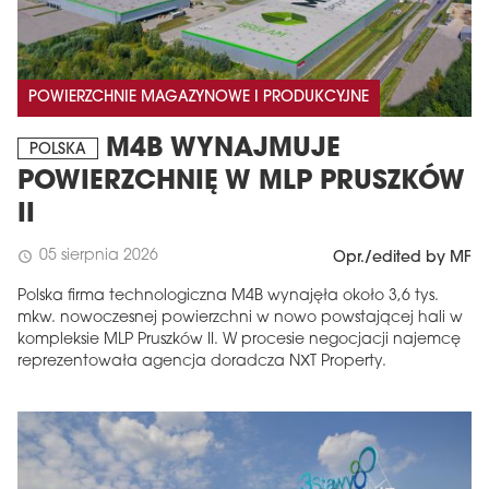
POWIERZCHNIE MAGAZYNOWE I PRODUKCYJNE
M4B WYNAJMUJE
POLSKA
POWIERZCHNIĘ W MLP PRUSZKÓW
II
05 sierpnia 2026
schedule
Opr./edited by MF
Polska firma technologiczna M4B wynajęła około 3,6 tys.
mkw. nowoczesnej powierzchni w nowo powstającej hali w
kompleksie MLP Pruszków II. W procesie negocjacji najemcę
reprezentowała agencja doradcza NXT Property.