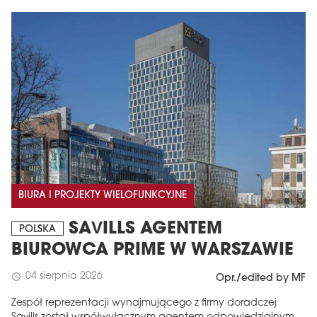
BIURA I PROJEKTY WIELOFUNKCYJNE
SAVILLS AGENTEM
POLSKA
BIUROWCA PRIME W WARSZAWIE
04 sierpnia 2026
schedule
Opr./edited by MF
Zespół reprezentacji wynajmującego z firmy doradczej