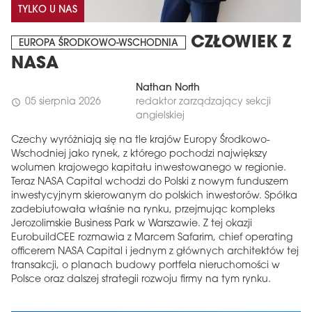
TYLKO U NAS
CZŁOWIEK Z
EUROPA ŚRODKOWO-WSCHODNIA
NASA
Nathan North
05 sierpnia 2026
redaktor zarządzający sekcji
schedule
angielskiej
Czechy wyróżniają się na tle krajów Europy Środkowo-
Wschodniej jako rynek, z którego pochodzi największy
wolumen krajowego kapitału inwestowanego w regionie.
Teraz NASA Capital wchodzi do Polski z nowym funduszem
inwestycyjnym skierowanym do polskich inwestorów. Spółka
zadebiutowała właśnie na rynku, przejmując kompleks
Jerozolimskie Business Park w Warszawie. Z tej okazji
EurobuildCEE rozmawia z Marcem Safarim, chief operating
officerem NASA Capital i jednym z głównych architektów tej
transakcji, o planach budowy portfela nieruchomości w
Polsce oraz dalszej strategii rozwoju firmy na tym rynku.