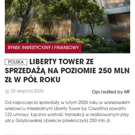
RYNEK INWESTYCYJNY I FINANSOWY
LIBERTY TOWER ZE
POLSKA
SPRZEDAŻĄ NA POZIOMIE 250 MLN
ZŁ W PÓŁ ROKU
05 sierpnia 2026
schedule
Opr./edited by MF
Od rozpoczęcia sprzedaży w lutym 2026 roku w warszawskim
wieżowcu mieszkalnym Liberty Tower by Cavatina zawarto
122 umowy. Łączna wartość transakcji w realizowanym przy
ulicy Grzybowskiej obiekcie przekroczyła 250 mln zł.