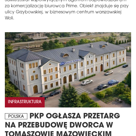
Savills został współwyłącznym agentem odpowiedzialnym
za komercjalizację biurowca Prime. Obiekt znajduje się przy
ulicy Grzybowskiej, w biznesowym centrum warszawskiej
Woli.
INFRASTRUKTURA
PKP OGŁASZA PRZETARG
POLSKA
NA PRZEBUDOWĘ DWORCA W
TOMASZOWIE MAZOWIECKIM