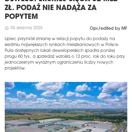
ZŁ. PODAŻ NIE NADĄŻA ZA
POPYTEM
05 sierpnia 2026
schedule
Opr./edited by MF
Lipiec przyniósł zmianę w relacji popytu do podaży na
siedmiu największych rynkach mieszkaniowych w Polsce.
Pula dostępnych lokali deweloperskich spadła poniżej
progu 60 tys., a sprzedaż wzrosła o 12 proc. rok do roku przy
jednoczesnym wyraźnym ograniczeniu liczby nowych
projektów.