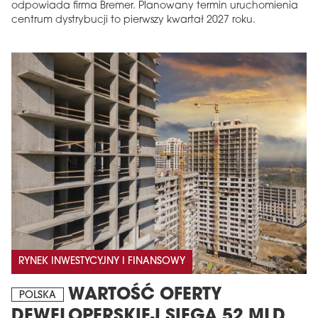
odpowiada firma Bremer. Planowany termin uruchomienia
centrum dystrybucji to pierwszy kwartał 2027 roku.
MAGAZYN
Wydanie 6 (308)
CZERWIEC 2026
arrow_forward
Więcej w tym wydaniu
Zamów teraz!
RYNEK INWESTYCYJNY I FINANSOWY
WARTOŚĆ OFERTY
POLSKA
DEWELOPERSKIEJ SIĘGA 52 MLD