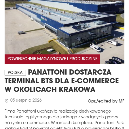
POWIERZCHNIE MAGAZYNOWE I PRODUKCYJNE
PANATTONI DOSTARCZA
POLSKA
TERMINAL BTS DLA E-COMMERCE
W OKOLICACH KRAKOWA
05 sierpnia 2026
schedule
Opr./edited by MF
Firma Panattoni ukończyła realizację dedykowanego
terminala logistycznego dla jednego z wiodących graczy
na rynku e-commerce. W ramach kompleksu Panattoni Park
Kraków East V powstał obiekt typu BTS o powierzchni blisko 8