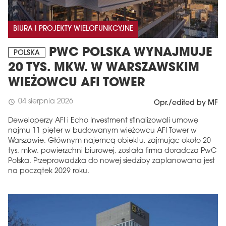
BIURA I PROJEKTY WIELOFUNKCYJNE
PWC POLSKA WYNAJMUJE
POLSKA
20 TYS. MKW. W WARSZAWSKIM
WIEŻOWCU AFI TOWER
04 sierpnia 2026
schedule
Opr./edited by MF
Deweloperzy AFI i Echo Investment sfinalizowali umowę
najmu 11 pięter w budowanym wieżowcu AFI Tower w
Warszawie. Głównym najemcą obiektu, zajmując około 20
tys. mkw. powierzchni biurowej, została firma doradcza PwC
Polska. Przeprowadzka do nowej siedziby zaplanowana jest
na początek 2029 roku.