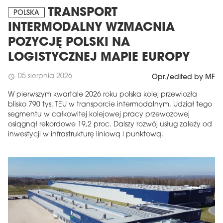
TRANSPORT
POLSKA
INTERMODALNY WZMACNIA
POZYCJĘ POLSKI NA
LOGISTYCZNEJ MAPIE EUROPY
05 sierpnia 2026
schedule
Opr./edited by MF
W pierwszym kwartale 2026 roku polska kolej przewiozła
blisko 790 tys. TEU w transporcie intermodalnym. Udział tego
segmentu w całkowitej kolejowej pracy przewozowej
osiągnął rekordowe 19,2 proc. Dalszy rozwój usług zależy od
inwestycji w infrastrukturę liniową i punktową.