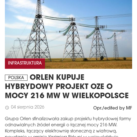
INFRASTRUKTURA
ORLEN KUPUJE
POLSKA
HYBRYDOWY PROJEKT OZE O
MOCY 216 MW W WIELKOPOLSCE
04 sierpnia 2026
schedule
Opr./edited by MF
Grupa Orlen sfinalizowała zakup projektu hybrydowej farmy
odnawialnych źródeł energii o łącznej mocy 216 MW.
Kompleks, łączący elektrownię słoneczną z wiatrową,