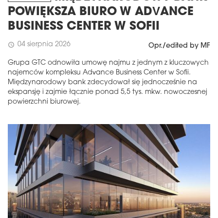
POWIĘKSZA BIURO W ADVANCE
BUSINESS CENTER W SOFII
04 sierpnia 2026
schedule
Opr./edited by MF
Grupa GTC odnowiła umowę najmu z jednym z kluczowych
najemców kompleksu Advance Business Center w Sofii.
Międzynarodowy bank zdecydował się jednocześnie na
ekspansję i zajmie łącznie ponad 5,5 tys. mkw. nowoczesnej
powierzchni biurowej.