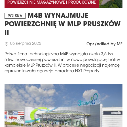
POWIERZCHNIE MAGAZYNOWE I PRODUKCYJNE
M4B WYNAJMUJE
POLSKA
POWIERZCHNIĘ W MLP PRUSZKÓW
II
05 sierpnia 2026
schedule
Opr./edited by MF
Polska firma technologiczna M4B wynajęła około 3,6 tys.
mkw. nowoczesnej powierzchni w nowo powstającej hali w
kompleksie MLP Pruszków II. W procesie negocjacji najemcę
reprezentowała agencja doradcza NXT Property.