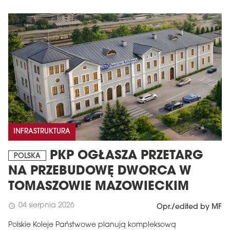
INFRASTRUKTURA
PKP OGŁASZA PRZETARG
POLSKA
NA PRZEBUDOWĘ DWORCA W
TOMASZOWIE MAZOWIECKIM
04 sierpnia 2026
schedule
Opr./edited by MF
Polskie Koleje Państwowe planują kompleksową