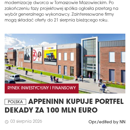
modernizację dworca w Tomaszowie Mazowieckim. Po
zakończeniu fazy projektowej spółka ogłosiła przetarg na
wybór generalnego wykonawcy. Zainteresowane firmy
mogą składać oferty do 21 sierpnia bieżącego roku.
RYNEK INWESTYCYJNY I FINANSOWY
APPENINN KUPUJE PORTFEL
POLSKA
DEKADY ZA 100 MLN EURO
03 sierpnia 2026
schedule
Opr./edited by NN