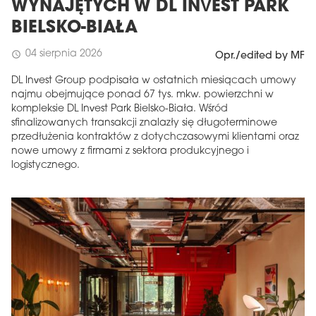
WYNAJĘTYCH W DL INVEST PARK
BIELSKO-BIAŁA
04 sierpnia 2026
schedule
Opr./edited by MF
DL Invest Group podpisała w ostatnich miesiącach umowy
najmu obejmujące ponad 67 tys. mkw. powierzchni w
kompleksie DL Invest Park Bielsko-Biała. Wśród
sfinalizowanych transakcji znalazły się długoterminowe
przedłużenia kontraktów z dotychczasowymi klientami oraz
nowe umowy z firmami z sektora produkcyjnego i
logistycznego.