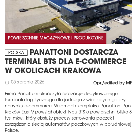
POWIERZCHNIE MAGAZYNOWE I PRODUKCYJNE
PANATTONI DOSTARCZA
POLSKA
TERMINAL BTS DLA E-COMMERCE
W OKOLICACH KRAKOWA
05 sierpnia 2026
schedule
Opr./edited by MF
Firma Panattoni ukończyła realizację dedykowanego
terminala logistycznego dla jednego z wiodących graczy
na rynku e-commerce. W ramach kompleksu Panattoni Park
Kraków East V powstał obiekt typu BTS o powierzchni blisko 8
tys. mkw., który obsłuży procesy sortowania paczek i
zarządzania siecią automatów paczkowych w południowej
Polsce.