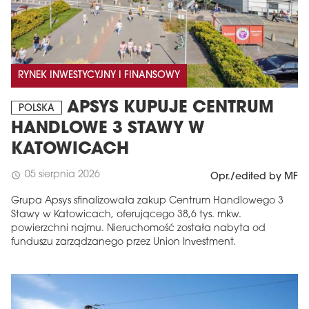
RYNEK INWESTYCYJNY I FINANSOWY
APSYS KUPUJE CENTRUM
POLSKA
HANDLOWE 3 STAWY W
KATOWICACH
05 sierpnia 2026
schedule
Opr./edited by MF
Grupa Apsys sfinalizowała zakup Centrum Handlowego 3
Stawy w Katowicach, oferującego 38,6 tys. mkw.
powierzchni najmu. Nieruchomość została nabyta od
funduszu zarządzanego przez Union Investment.