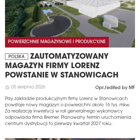
POWIERZCHNIE MAGAZYNOWE I PRODUKCYJNE
ZAUTOMATYZOWANY
POLSKA
MAGAZYN FIRMY LORENZ
POWSTANIE W STANOWICACH
05 sierpnia 2026
schedule
Opr./edited by MF
Przy zakładzie produkcyjnym firmy Lorenz w Stanowicach
powstaje nowy magazyn o powierzchni około 16 tys. mkw.
Za realizację inwestycji w roli generalnego wykonawcy
odpowiada firma Bremer. Planowany termin uruchomienia
centrum dystrybucji to pierwszy kwartał 2027 roku.