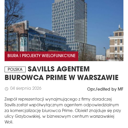
BIURA I PROJEKTY WIELOFUNKCYJNE
SAVILLS AGENTEM
POLSKA
BIUROWCA PRIME W WARSZAWIE
04 sierpnia 2026
schedule
Opr./edited by MF
Zespół reprezentacji wynajmującego z firmy doradczej
Savills został współwyłącznym agentem odpowiedzialnym
za komercjalizację biurowca Prime. Obiekt znajduje się przy
ulicy Grzybowskiej, w biznesowym centrum warszawskiej
Woli.