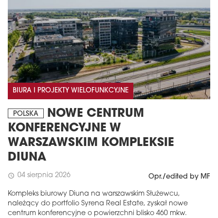
BIURA I PROJEKTY WIELOFUNKCYJNE
NOWE CENTRUM
POLSKA
KONFERENCYJNE W
WARSZAWSKIM KOMPLEKSIE
DIUNA
04 sierpnia 2026
schedule
Opr./edited by MF
Kompleks biurowy Diuna na warszawskim Służewcu,
należący do portfolio Syrena Real Estate, zyskał nowe
centrum konferencyjne o powierzchni blisko 460 mkw.