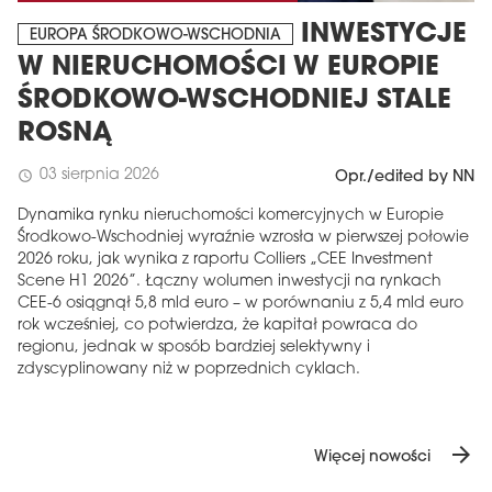
INWESTYCJE
EUROPA ŚRODKOWO-WSCHODNIA
W NIERUCHOMOŚCI W EUROPIE
ŚRODKOWO-WSCHODNIEJ STALE
ROSNĄ
03 sierpnia 2026
schedule
Opr./edited by NN
Dynamika rynku nieruchomości komercyjnych w Europie
Środkowo-Wschodniej wyraźnie wzrosła w pierwszej połowie
2026 roku, jak wynika z raportu Colliers „CEE Investment
Scene H1 2026”. Łączny wolumen inwestycji na rynkach
CEE-6 osiągnął 5,8 mld euro – w porównaniu z 5,4 mld euro
rok wcześniej, co potwierdza, że ​​kapitał powraca do
regionu, jednak w sposób bardziej selektywny i
zdyscyplinowany niż w poprzednich cyklach.
arrow_forward
Więcej nowości