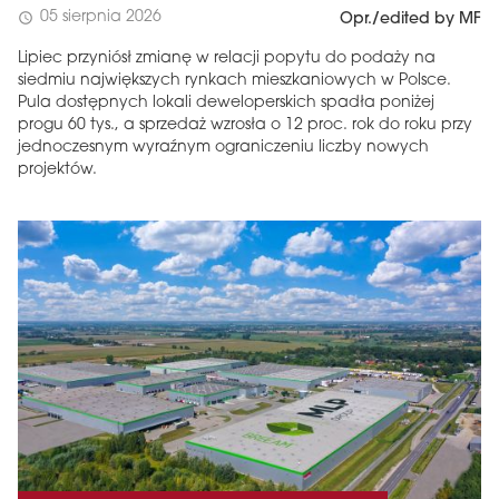
05 sierpnia 2026
schedule
Opr./edited by MF
Lipiec przyniósł zmianę w relacji popytu do podaży na
siedmiu największych rynkach mieszkaniowych w Polsce.
Pula dostępnych lokali deweloperskich spadła poniżej
progu 60 tys., a sprzedaż wzrosła o 12 proc. rok do roku przy
jednoczesnym wyraźnym ograniczeniu liczby nowych
projektów.