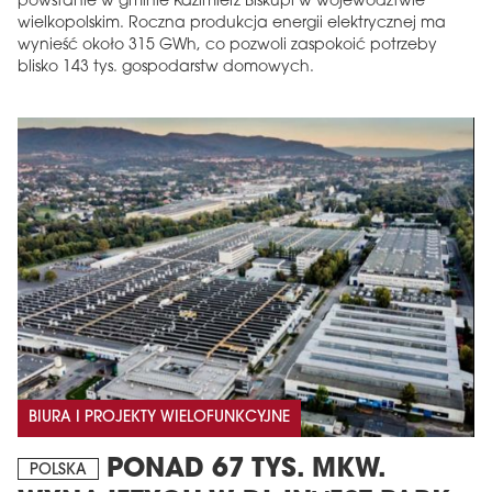
powstanie w gminie Kazimierz Biskupi w województwie
wielkopolskim. Roczna produkcja energii elektrycznej ma
wynieść około 315 GWh, co pozwoli zaspokoić potrzeby
blisko 143 tys. gospodarstw domowych.
BIURA I PROJEKTY WIELOFUNKCYJNE
PONAD 67 TYS. MKW.
POLSKA