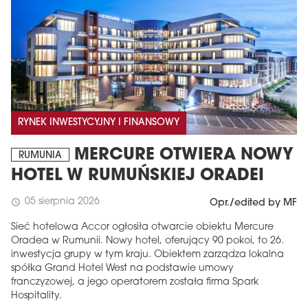
RYNEK INWESTYCYJNY I FINANSOWY
MERCURE OTWIERA NOWY
RUMUNIA
HOTEL W RUMUŃSKIEJ ORADEI
05 sierpnia 2026
schedule
Opr./edited by MF
Sieć hotelowa Accor ogłosiła otwarcie obiektu Mercure
Oradea w Rumunii. Nowy hotel, oferujący 90 pokoi, to 26.
inwestycja grupy w tym kraju. Obiektem zarządza lokalna
spółka Grand Hotel West na podstawie umowy
franczyzowej, a jego operatorem została firma Spark
Hospitality.