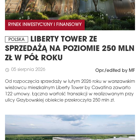
RYNEK INWESTYCYJNY I FINANSOWY
LIBERTY TOWER ZE
POLSKA
SPRZEDAŻĄ NA POZIOMIE 250 MLN
ZŁ W PÓŁ ROKU
05 sierpnia 2026
schedule
Opr./edited by MF
Od rozpoczęcia sprzedaży w lutym 2026 roku w warszawskim
wieżowcu mieszkalnym Liberty Tower by Cavatina zawarto
122 umowy. Łączna wartość transakcji w realizowanym przy
ulicy Grzybowskiej obiekcie przekroczyła 250 mln zł.