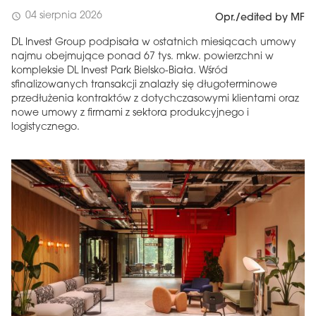
04 sierpnia 2026
schedule
Opr./edited by MF
DL Invest Group podpisała w ostatnich miesiącach umowy
najmu obejmujące ponad 67 tys. mkw. powierzchni w
kompleksie DL Invest Park Bielsko-Biała. Wśród
sfinalizowanych transakcji znalazły się długoterminowe
przedłużenia kontraktów z dotychczasowymi klientami oraz
nowe umowy z firmami z sektora produkcyjnego i
logistycznego.