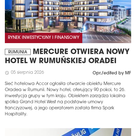
RYNEK INWESTYCYJNY I FINANSOWY
MERCURE OTWIERA NOWY
RUMUNIA
HOTEL W RUMUŃSKIEJ ORADEI
05 sierpnia 2026
schedule
Opr./edited by MF
Sieć hotelowa Accor ogłosiła otwarcie obiektu Mercure
Oradea w Rumunii. Nowy hotel, oferujący 90 pokoi, to 26.
inwestycja grupy w tym kraju. Obiektem zarządza lokalna
spółka Grand Hotel West na podstawie umowy
franczyzowej, a jego operatorem została firma Spark
Hospitality.