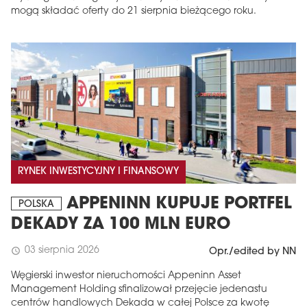
mogą składać oferty do 21 sierpnia bieżącego roku.
RYNEK INWESTYCYJNY I FINANSOWY
APPENINN KUPUJE PORTFEL
POLSKA
DEKADY ZA 100 MLN EURO
03 sierpnia 2026
schedule
Opr./edited by NN
Węgierski inwestor nieruchomości Appeninn Asset
Management Holding sfinalizował przejęcie jedenastu
centrów handlowych Dekada w całej Polsce za kwotę