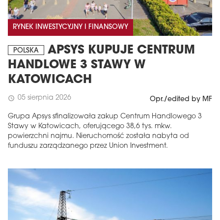
RYNEK INWESTYCYJNY I FINANSOWY
APSYS KUPUJE CENTRUM
POLSKA
HANDLOWE 3 STAWY W
KATOWICACH
05 sierpnia 2026
schedule
Opr./edited by MF
Grupa Apsys sfinalizowała zakup Centrum Handlowego 3
Stawy w Katowicach, oferującego 38,6 tys. mkw.
powierzchni najmu. Nieruchomość została nabyta od
funduszu zarządzanego przez Union Investment.