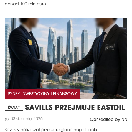
ponad 100 mln euro.
RYNEK INWESTYCYJNY I FINANSOWY
SAVILLS PRZEJMUJE EASTDIL
ŚWIAT
03 sierpnia 2026
schedule
Opr./edited by NN
Savills sfinalizował przejęcie globalnego banku