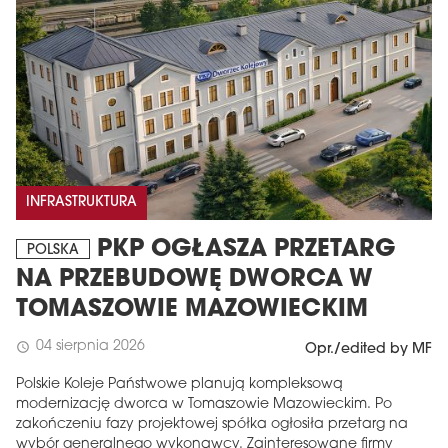
INFRASTRUKTURA
PKP OGŁASZA PRZETARG
POLSKA
NA PRZEBUDOWĘ DWORCA W
TOMASZOWIE MAZOWIECKIM
04 sierpnia 2026
schedule
Opr./edited by MF
Polskie Koleje Państwowe planują kompleksową
modernizację dworca w Tomaszowie Mazowieckim. Po
zakończeniu fazy projektowej spółka ogłosiła przetarg na
wybór generalnego wykonawcy. Zainteresowane firmy