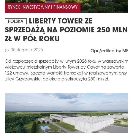
RYNEK INWESTYCYJNY I FINANSOWY
LIBERTY TOWER ZE
POLSKA
SPRZEDAŻĄ NA POZIOMIE 250 MLN
ZŁ W PÓŁ ROKU
05 sierpnia 2026
schedule
Opr./edited by MF
Od rozpoczęcia sprzedaży w lutym 2026 roku w warszawskim
wieżowcu mieszkalnym Liberty Tower by Cavatina zawarto
122 umowy. Łączna wartość transakcji w realizowanym przy
ulicy Grzybowskiej obiekcie przekroczyła 250 mln zł.