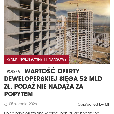
RYNEK INWESTYCYJNY I FINANSOWY
WARTOŚĆ OFERTY
POLSKA
DEWELOPERSKIEJ SIĘGA 52 MLD
ZŁ. PODAŻ NIE NADĄŻA ZA
POPYTEM
05 sierpnia 2026
schedule
Opr./edited by MF
Lipiec przyniósł zmianę w relacji popytu do podaży na