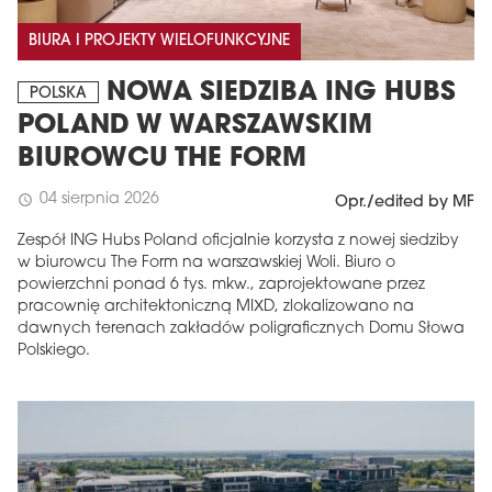
BIURA I PROJEKTY WIELOFUNKCYJNE
NOWA SIEDZIBA ING HUBS
POLSKA
POLAND W WARSZAWSKIM
BIUROWCU THE FORM
04 sierpnia 2026
schedule
Opr./edited by MF
Zespół ING Hubs Poland oficjalnie korzysta z nowej siedziby
w biurowcu The Form na warszawskiej Woli. Biuro o
powierzchni ponad 6 tys. mkw., zaprojektowane przez
pracownię architektoniczną MIXD, zlokalizowano na
dawnych terenach zakładów poligraficznych Domu Słowa
Polskiego.