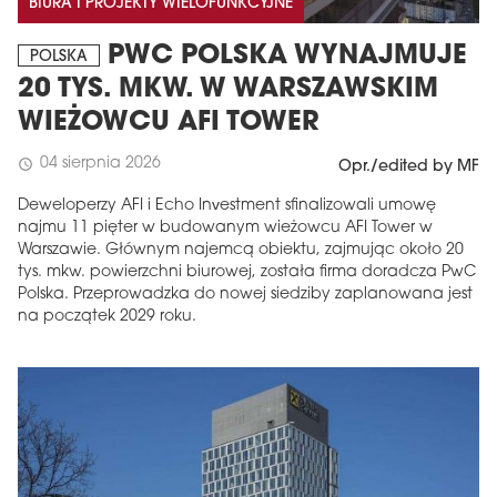
BIURA I PROJEKTY WIELOFUNKCYJNE
PWC POLSKA WYNAJMUJE
POLSKA
20 TYS. MKW. W WARSZAWSKIM
WIEŻOWCU AFI TOWER
04 sierpnia 2026
schedule
Opr./edited by MF
Deweloperzy AFI i Echo Investment sfinalizowali umowę
najmu 11 pięter w budowanym wieżowcu AFI Tower w
Warszawie. Głównym najemcą obiektu, zajmując około 20
tys. mkw. powierzchni biurowej, została firma doradcza PwC
Polska. Przeprowadzka do nowej siedziby zaplanowana jest
na początek 2029 roku.