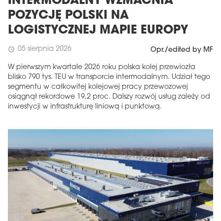
INTERMODALNY WZMACNIA
POZYCJĘ POLSKI NA
LOGISTYCZNEJ MAPIE EUROPY
05 sierpnia 2026
schedule
Opr./edited by MF
W pierwszym kwartale 2026 roku polska kolej przewiozła
blisko 790 tys. TEU w transporcie intermodalnym. Udział tego
segmentu w całkowitej kolejowej pracy przewozowej
osiągnął rekordowe 19,2 proc. Dalszy rozwój usług zależy od
inwestycji w infrastrukturę liniową i punktową.