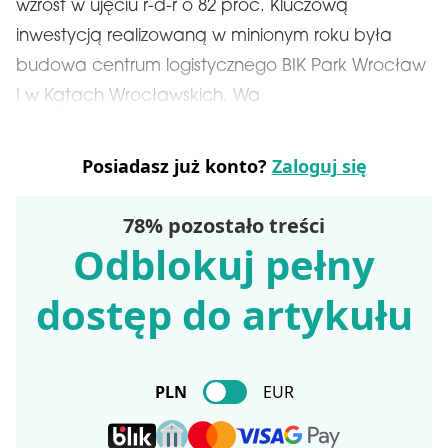
wzrost w ujęciu r-d-r o 82 proc. Kluczową
inwestycją realizowaną w minionym roku była
budowa centrum logistycznego BIK Park Wrocław
I w Kątach Wrocławskich. Wa
Posiadasz już konto?
Zaloguj się
78% pozostało treści
Odblokuj pełny
dostęp do artykułu
PLN
EUR