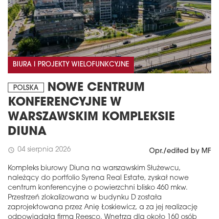
BIURA I PROJEKTY WIELOFUNKCYJNE
NOWE CENTRUM
POLSKA
KONFERENCYJNE W
WARSZAWSKIM KOMPLEKSIE
DIUNA
04 sierpnia 2026
schedule
Opr./edited by MF
Kompleks biurowy Diuna na warszawskim Służewcu,
należący do portfolio Syrena Real Estate, zyskał nowe
centrum konferencyjne o powierzchni blisko 460 mkw.
Przestrzeń zlokalizowana w budynku D została
zaprojektowana przez Anię Łoskiewicz, a za jej realizację
odpowiadała firma Reesco. Wnętrza dla około 160 osób