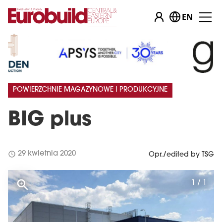
EN
POWIERZCHNIE MAGAZYNOWE I PRODUKCYJNE
BIG plus
schedule
29 kwietnia 2020
Opr./edited by TSG
1 / 1