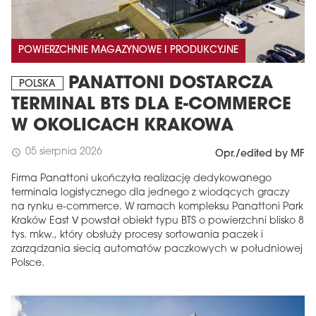
POWIERZCHNIE MAGAZYNOWE I PRODUKCYJNE
PANATTONI DOSTARCZA
POLSKA
TERMINAL BTS DLA E-COMMERCE
W OKOLICACH KRAKOWA
05 sierpnia 2026
schedule
Opr./edited by MF
Firma Panattoni ukończyła realizację dedykowanego
terminala logistycznego dla jednego z wiodących graczy
na rynku e-commerce. W ramach kompleksu Panattoni Park
Kraków East V powstał obiekt typu BTS o powierzchni blisko 8
tys. mkw., który obsłuży procesy sortowania paczek i
zarządzania siecią automatów paczkowych w południowej
Polsce.