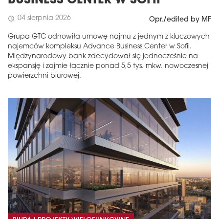
BUSINESS CENTER W SOFII
04 sierpnia 2026
schedule
Opr./edited by MF
Grupa GTC odnowiła umowę najmu z jednym z kluczowych
najemców kompleksu Advance Business Center w Sofii.
Międzynarodowy bank zdecydował się jednocześnie na
ekspansję i zajmie łącznie ponad 5,5 tys. mkw. nowoczesnej
powierzchni biurowej.