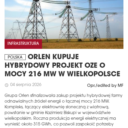
INFRASTRUKTURA
ORLEN KUPUJE
POLSKA
HYBRYDOWY PROJEKT OZE O
MOCY 216 MW W WIELKOPOLSCE
04 sierpnia 2026
schedule
Opr./edited by MF
Grupa Orlen sfinalizowała zakup projektu hybrydowej farmy
odnawialnych źródeł energii o łącznej mocy 216 MW.
Kompleks, łączący elektrownię słoneczną z wiatrową,
powstanie w gminie Kazimierz Biskupi w województwie
wielkopolskim. Roczna produkcja energii elektrycznej ma
wynieść około 315 GWh, co pozwoli zaspokoić potrzeby