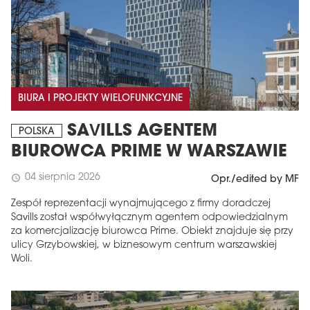
BIURA I PROJEKTY WIELOFUNKCYJNE
SAVILLS AGENTEM
POLSKA
BIUROWCA PRIME W WARSZAWIE
04 sierpnia 2026
schedule
Opr./edited by MF
Zespół reprezentacji wynajmującego z firmy doradczej
Savills został współwyłącznym agentem odpowiedzialnym
za komercjalizację biurowca Prime. Obiekt znajduje się przy
ulicy Grzybowskiej, w biznesowym centrum warszawskiej
Woli.