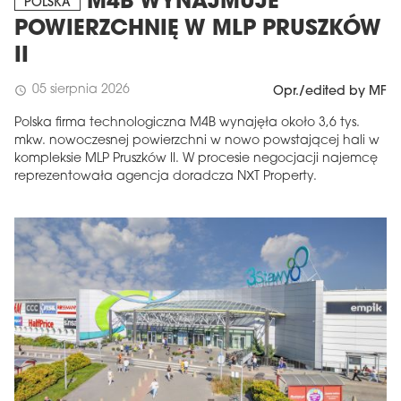
M4B WYNAJMUJE
POLSKA
POWIERZCHNIĘ W MLP PRUSZKÓW
II
05 sierpnia 2026
schedule
Opr./edited by MF
Polska firma technologiczna M4B wynajęła około 3,6 tys.
mkw. nowoczesnej powierzchni w nowo powstającej hali w
kompleksie MLP Pruszków II. W procesie negocjacji najemcę
reprezentowała agencja doradcza NXT Property.