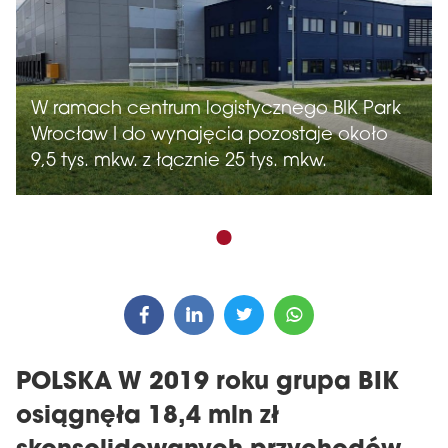
W ramach centrum logistycznego BIK Park
Wrocław I do wynajęcia pozostaje około
9,5 tys. mkw. z łącznie 25 tys. mkw.
POLSKA W 2019 roku grupa BIK
osiągnęła 18,4 mln zł