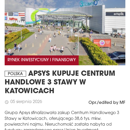
RYNEK INWESTYCYJNY I FINANSOWY
APSYS KUPUJE CENTRUM
POLSKA
HANDLOWE 3 STAWY W
KATOWICACH
05 sierpnia 2026
schedule
Opr./edited by MF
Grupa Apsys sfinalizowała zakup Centrum Handlowego 3
Stawy w Katowicach, oferującego 38,6 tys. mkw.
powierzchni najmu. Nieruchomość została nabyta od