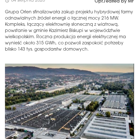
04 sierpnia 2026
schedule
Opr./edited by MF
Grupa Orlen sfinalizowała zakup projektu hybrydowej farmy
odnawialnych źródeł energii o łącznej mocy 216 MW.
Kompleks, łączący elektrownię słoneczną z wiatrową,
powstanie w gminie Kazimierz Biskupi w województwie
wielkopolskim. Roczna produkcja energii elektrycznej ma
wynieść około 315 GWh, co pozwoli zaspokoić potrzeby
blisko 143 tys. gospodarstw domowych.