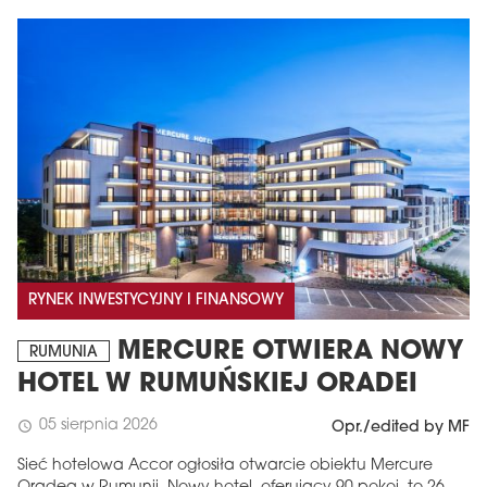
RYNEK INWESTYCYJNY I FINANSOWY
MERCURE OTWIERA NOWY
RUMUNIA
HOTEL W RUMUŃSKIEJ ORADEI
05 sierpnia 2026
schedule
Opr./edited by MF
Sieć hotelowa Accor ogłosiła otwarcie obiektu Mercure