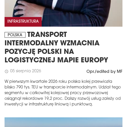
INFRASTRUKTURA
TRANSPORT
POLSKA
INTERMODALNY WZMACNIA
POZYCJĘ POLSKI NA
LOGISTYCZNEJ MAPIE EUROPY
05 sierpnia 2026
schedule
Opr./edited by MF
W pierwszym kwartale 2026 roku polska kolej przewiozła
blisko 790 tys. TEU w transporcie intermodalnym. Udział tego
segmentu w całkowitej kolejowej pracy przewozowej
osiągnął rekordowe 19,2 proc. Dalszy rozwój usług zależy od
inwestycji w infrastrukturę liniową i punktową.