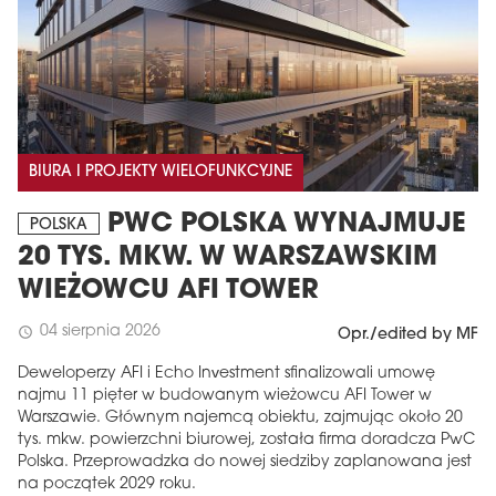
BIURA I PROJEKTY WIELOFUNKCYJNE
PWC POLSKA WYNAJMUJE
POLSKA
20 TYS. MKW. W WARSZAWSKIM
WIEŻOWCU AFI TOWER
04 sierpnia 2026
schedule
Opr./edited by MF
Deweloperzy AFI i Echo Investment sfinalizowali umowę
najmu 11 pięter w budowanym wieżowcu AFI Tower w
Warszawie. Głównym najemcą obiektu, zajmując około 20
tys. mkw. powierzchni biurowej, została firma doradcza PwC
Polska. Przeprowadzka do nowej siedziby zaplanowana jest
na początek 2029 roku.