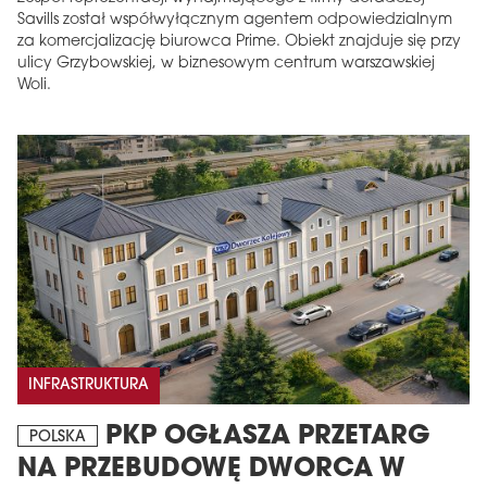
Savills został współwyłącznym agentem odpowiedzialnym
za komercjalizację biurowca Prime. Obiekt znajduje się przy
ulicy Grzybowskiej, w biznesowym centrum warszawskiej
Woli.
INFRASTRUKTURA
PKP OGŁASZA PRZETARG
POLSKA
NA PRZEBUDOWĘ DWORCA W