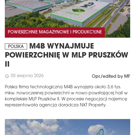
POWIERZCHNIE MAGAZYNOWE I PRODUKCYJNE
M4B WYNAJMUJE
POLSKA
POWIERZCHNIĘ W MLP PRUSZKÓW
II
05 sierpnia 2026
schedule
Opr./edited by MF
Polska firma technologiczna M4B wynajęła około 3,6 tys.
mkw. nowoczesnej powierzchni w nowo powstającej hali w
kompleksie MLP Pruszków II. W procesie negocjacji najemcę
reprezentowała agencja doradcza NXT Property.