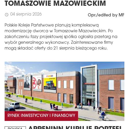
TOMASZOWIE MAZOWIECKIM
04 sierpnia 2026
schedule
Opr./edited by MF
Polskie Koleje Państwowe planują kompleksową
modernizację dworca w Tomaszowie Mazowieckim. Po
zakończeniu fazy projektowej spółka ogłosiła przetarg na
wybór generalnego wykonawcy. Zainteresowane firmy
mogą składać oferty do 21 sierpnia bieżącego roku.
RYNEK INWESTYCYJNY I FINANSOWY