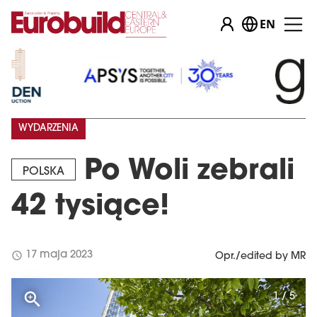
EN
WYDARZENIA
Po Woli zebrali
POLSKA
42 tysiące!
schedule
17 maja 2023
Opr./edited by MR
1 / 5