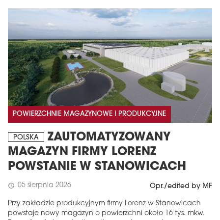
POWIERZCHNIE MAGAZYNOWE I PRODUKCYJNE
ZAUTOMATYZOWANY
POLSKA
MAGAZYN FIRMY LORENZ
POWSTANIE W STANOWICACH
05 sierpnia 2026
schedule
Opr./edited by MF
Przy zakładzie produkcyjnym firmy Lorenz w Stanowicach
powstaje nowy magazyn o powierzchni około 16 tys. mkw.