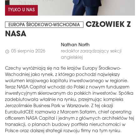
TYLKO U NAS
CZŁOWIEK Z
EUROPA ŚRODKOWO-WSCHODNIA
NASA
Nathan North
05 sierpnia 2026
redaktor zarządzający sekcji
schedule
angielskiej
Czechy wyróżniają się na tle krajów Europy Środkowo-
Wschodniej jako rynek, z którego pochodzi największy
wolumen krajowego kapitału inwestowanego w regionie.
Teraz NASA Capital wchodzi do Polski z nowym funduszem
inwestycyjnym skierowanym do polskich inwestorów. Spółka
zadebiutowała właśnie na rynku, przejmując kompleks
Jerozolimskie Business Park w Warszawie. Z tej okazji
EurobuildCEE rozmawia z Marcem Safarim, chief operating
officerem NASA Capital i jednym z głównych architektów tej
transakcji, o planach budowy portfela nieruchomości w
Polsce oraz dalszej strategii rozwoju firmy na tym rynku.