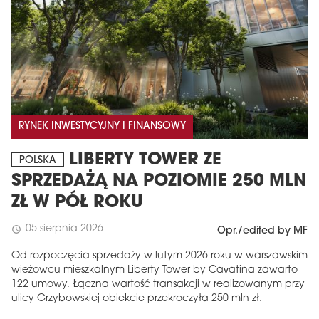
RYNEK INWESTYCYJNY I FINANSOWY
LIBERTY TOWER ZE
POLSKA
SPRZEDAŻĄ NA POZIOMIE 250 MLN
ZŁ W PÓŁ ROKU
05 sierpnia 2026
schedule
Opr./edited by MF
Od rozpoczęcia sprzedaży w lutym 2026 roku w warszawskim
wieżowcu mieszkalnym Liberty Tower by Cavatina zawarto
122 umowy. Łączna wartość transakcji w realizowanym przy
ulicy Grzybowskiej obiekcie przekroczyła 250 mln zł.