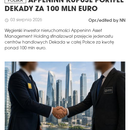
APPENINN KUPUJE PORTFEL
POLSKA
DEKADY ZA 100 MLN EURO
03 sierpnia 2026
schedule
Opr./edited by NN
Węgierski inwestor nieruchomości Appeninn Asset
Management Holding sfinalizował przejęcie jedenastu
centrów handlowych Dekada w całej Polsce za kwotę
ponad 100 mln euro.