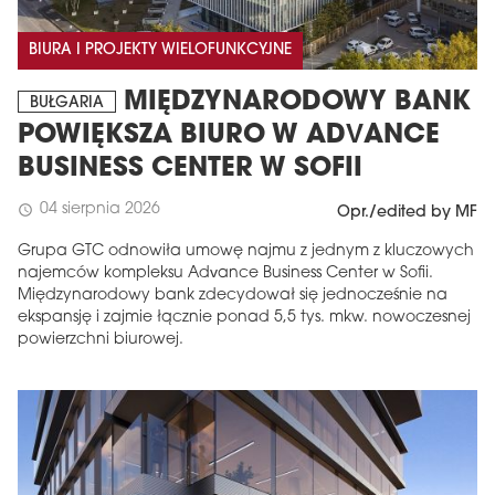
BIURA I PROJEKTY WIELOFUNKCYJNE
MIĘDZYNARODOWY BANK
BUŁGARIA
POWIĘKSZA BIURO W ADVANCE
BUSINESS CENTER W SOFII
04 sierpnia 2026
schedule
Opr./edited by MF
Grupa GTC odnowiła umowę najmu z jednym z kluczowych
najemców kompleksu Advance Business Center w Sofii.
Międzynarodowy bank zdecydował się jednocześnie na
ekspansję i zajmie łącznie ponad 5,5 tys. mkw. nowoczesnej
powierzchni biurowej.