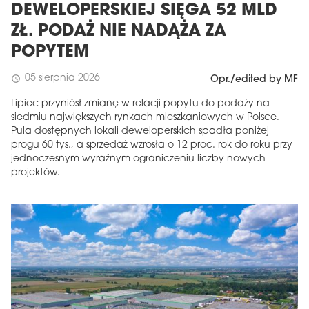
DEWELOPERSKIEJ SIĘGA 52 MLD
ZŁ. PODAŻ NIE NADĄŻA ZA
POPYTEM
05 sierpnia 2026
schedule
Opr./edited by MF
Lipiec przyniósł zmianę w relacji popytu do podaży na
siedmiu największych rynkach mieszkaniowych w Polsce.
Pula dostępnych lokali deweloperskich spadła poniżej
progu 60 tys., a sprzedaż wzrosła o 12 proc. rok do roku przy
jednoczesnym wyraźnym ograniczeniu liczby nowych
projektów.