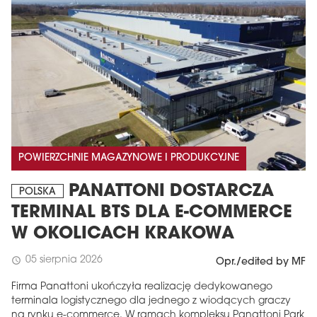
POWIERZCHNIE MAGAZYNOWE I PRODUKCYJNE
PANATTONI DOSTARCZA
POLSKA
TERMINAL BTS DLA E-COMMERCE
W OKOLICACH KRAKOWA
05 sierpnia 2026
schedule
Opr./edited by MF
Firma Panattoni ukończyła realizację dedykowanego
terminala logistycznego dla jednego z wiodących graczy
na rynku e-commerce. W ramach kompleksu Panattoni Park