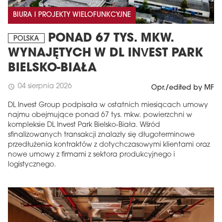
BIURA I PROJEKTY WIELOFUNKCYJNE
PONAD 67 TYS. MKW.
POLSKA
WYNAJĘTYCH W DL INVEST PARK
BIELSKO-BIAŁA
04 sierpnia 2026
schedule
Opr./edited by MF
DL Invest Group podpisała w ostatnich miesiącach umowy
najmu obejmujące ponad 67 tys. mkw. powierzchni w
kompleksie DL Invest Park Bielsko-Biała. Wśród
sfinalizowanych transakcji znalazły się długoterminowe
przedłużenia kontraktów z dotychczasowymi klientami oraz
nowe umowy z firmami z sektora produkcyjnego i
logistycznego.