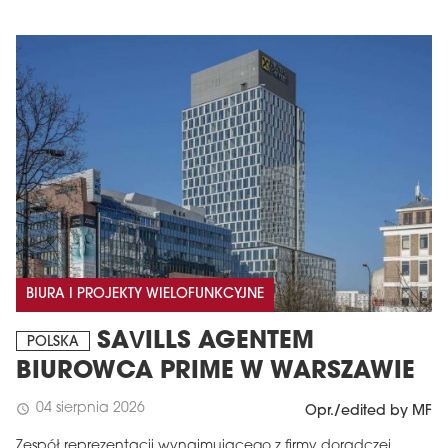
BIURA I PROJEKTY WIELOFUNKCYJNE
SAVILLS AGENTEM
POLSKA
BIUROWCA PRIME W WARSZAWIE
04 sierpnia 2026
schedule
Opr./edited by MF
Zespół reprezentacji wynajmującego z firmy doradczej