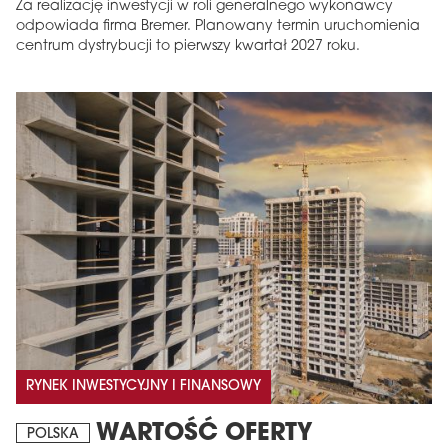
Za realizację inwestycji w roli generalnego wykonawcy
odpowiada firma Bremer. Planowany termin uruchomienia
centrum dystrybucji to pierwszy kwartał 2027 roku.
MAGAZYN
Wydanie 6 (308)
CZERWIEC 2026
arrow_forward
Więcej w tym wydaniu
Zamów teraz!
RYNEK INWESTYCYJNY I FINANSOWY
WARTOŚĆ OFERTY
POLSKA