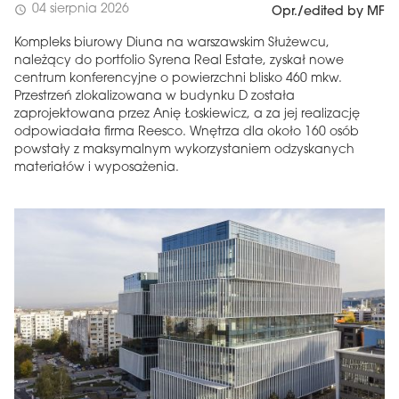
04 sierpnia 2026
schedule
Opr./edited by MF
Kompleks biurowy Diuna na warszawskim Służewcu,
należący do portfolio Syrena Real Estate, zyskał nowe
centrum konferencyjne o powierzchni blisko 460 mkw.
Przestrzeń zlokalizowana w budynku D została
zaprojektowana przez Anię Łoskiewicz, a za jej realizację
odpowiadała firma Reesco. Wnętrza dla około 160 osób
powstały z maksymalnym wykorzystaniem odzyskanych
materiałów i wyposażenia.