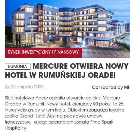
RYNEK INWESTYCYJNY I FINANSOWY
MERCURE OTWIERA NOWY
RUMUNIA
HOTEL W RUMUŃSKIEJ ORADEI
05 sierpnia 2026
schedule
Opr./edited by MF
Sieć hotelowa Accor ogłosiła otwarcie obiektu Mercure
Oradea w Rumunii. Nowy hotel, oferujący 90 pokoi, to 26.
inwestycja grupy w tym kraju. Obiektem zarządza lokalna
spółka Grand Hotel West na podstawie umowy
franczyzowej, a jego operatorem została firma Spark
Hospitality.