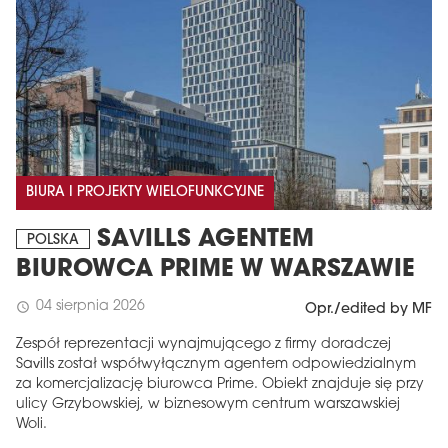
BIURA I PROJEKTY WIELOFUNKCYJNE
SAVILLS AGENTEM
POLSKA
BIUROWCA PRIME W WARSZAWIE
04 sierpnia 2026
schedule
Opr./edited by MF
Zespół reprezentacji wynajmującego z firmy doradczej
Savills został współwyłącznym agentem odpowiedzialnym
za komercjalizację biurowca Prime. Obiekt znajduje się przy
ulicy Grzybowskiej, w biznesowym centrum warszawskiej
Woli.