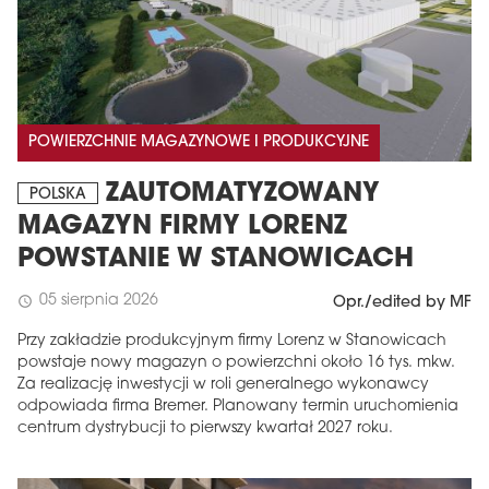
POWIERZCHNIE MAGAZYNOWE I PRODUKCYJNE
ZAUTOMATYZOWANY
POLSKA
MAGAZYN FIRMY LORENZ
POWSTANIE W STANOWICACH
05 sierpnia 2026
schedule
Opr./edited by MF
Przy zakładzie produkcyjnym firmy Lorenz w Stanowicach
powstaje nowy magazyn o powierzchni około 16 tys. mkw.
Za realizację inwestycji w roli generalnego wykonawcy
odpowiada firma Bremer. Planowany termin uruchomienia
centrum dystrybucji to pierwszy kwartał 2027 roku.