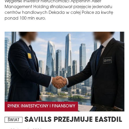
Węgierski inwestor nieruchomości Appeninn Asset
Management Holding sfinalizował przejęcie jedenastu
centrów handlowych Dekada w całej Polsce za kwotę
ponad 100 mln euro.
RYNEK INWESTYCYJNY I FINANSOWY
SAVILLS PRZEJMUJE EASTDIL
ŚWIAT