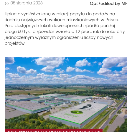
05 sierpnia 2026
schedule
Opr./edited by MF
Lipiec przyniósł zmianę w relacji popytu do podaży na
siedmiu największych rynkach mieszkaniowych w Polsce.
Pula dostępnych lokali deweloperskich spadła poniżej
progu 60 tys., a sprzedaż wzrosła o 12 proc. rok do roku przy
jednoczesnym wyraźnym ograniczeniu liczby nowych
projektów.