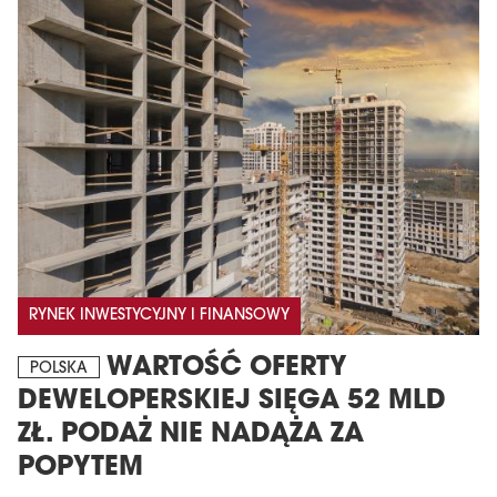
MAGAZYN
Wydanie 6 (308)
RYNEK INWESTYCYJNY I FINANSOWY
CZERWIEC 2026
WARTOŚĆ OFERTY
arrow_forward
POLSKA
Więcej w tym wydaniu
DEWELOPERSKIEJ SIĘGA 52 MLD
Zamów teraz!
ZŁ. PODAŻ NIE NADĄŻA ZA
POPYTEM