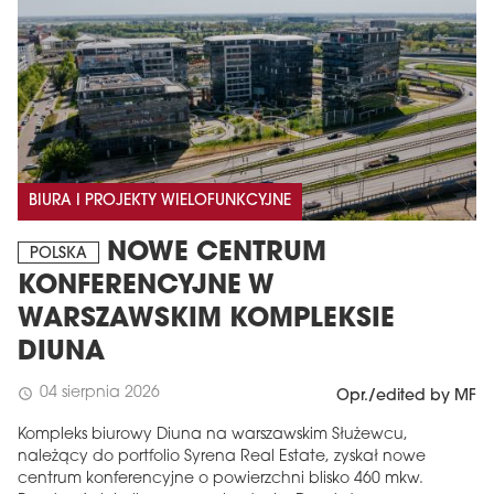
BIURA I PROJEKTY WIELOFUNKCYJNE
NOWE CENTRUM
POLSKA
KONFERENCYJNE W
WARSZAWSKIM KOMPLEKSIE
DIUNA
04 sierpnia 2026
schedule
Opr./edited by MF
Kompleks biurowy Diuna na warszawskim Służewcu,
należący do portfolio Syrena Real Estate, zyskał nowe
centrum konferencyjne o powierzchni blisko 460 mkw.