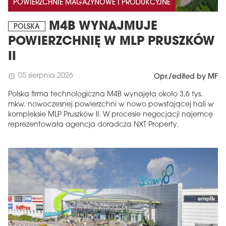
POWIERZCHNIE MAGAZYNOWE I PRODUKCYJNE
M4B WYNAJMUJE
POLSKA
POWIERZCHNIĘ W MLP PRUSZKÓW
II
05 sierpnia 2026
schedule
Opr./edited by MF
Polska firma technologiczna M4B wynajęła około 3,6 tys.
mkw. nowoczesnej powierzchni w nowo powstającej hali w
kompleksie MLP Pruszków II. W procesie negocjacji najemcę
reprezentowała agencja doradcza NXT Property.