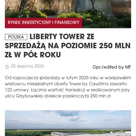
RYNEK INWESTYCYJNY I FINANSOWY
LIBERTY TOWER ZE
POLSKA
SPRZEDAŻĄ NA POZIOMIE 250 MLN
ZŁ W PÓŁ ROKU
05 sierpnia 2026
schedule
Opr./edited by MF
Od rozpoczęcia sprzedaży w lutym 2026 roku w warszawskim
wieżowcu mieszkalnym Liberty Tower by Cavatina zawarto
122 umowy. Łączna wartość transakcji w realizowanym przy
ulicy Grzybowskiej obiekcie przekroczyła 250 mln zł.