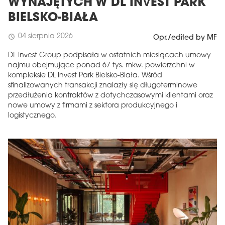
WYNAJĘTYCH W DL INVEST PARK
BIELSKO-BIAŁA
04 sierpnia 2026
schedule
Opr./edited by MF
DL Invest Group podpisała w ostatnich miesiącach umowy
najmu obejmujące ponad 67 tys. mkw. powierzchni w
kompleksie DL Invest Park Bielsko-Biała. Wśród
sfinalizowanych transakcji znalazły się długoterminowe
przedłużenia kontraktów z dotychczasowymi klientami oraz
nowe umowy z firmami z sektora produkcyjnego i
logistycznego.