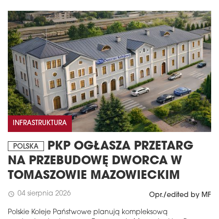
INFRASTRUKTURA
PKP OGŁASZA PRZETARG
POLSKA
NA PRZEBUDOWĘ DWORCA W
TOMASZOWIE MAZOWIECKIM
04 sierpnia 2026
schedule
Opr./edited by MF
Polskie Koleje Państwowe planują kompleksową