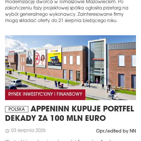
modernizację dworca w Tomaszowie Mazowieckim. Po
zakończeniu fazy projektowej spółka ogłosiła przetarg na
wybór generalnego wykonawcy. Zainteresowane firmy
mogą składać oferty do 21 sierpnia bieżącego roku.
RYNEK INWESTYCYJNY I FINANSOWY
APPENINN KUPUJE PORTFEL
POLSKA
DEKADY ZA 100 MLN EURO
03 sierpnia 2026
schedule
Opr./edited by NN