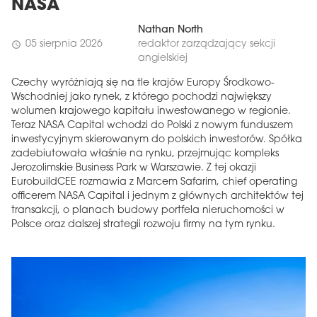
NASA
Nathan North
05 sierpnia 2026
redaktor zarządzający sekcji
schedule
angielskiej
Czechy wyróżniają się na tle krajów Europy Środkowo-
Wschodniej jako rynek, z którego pochodzi największy
wolumen krajowego kapitału inwestowanego w regionie.
Teraz NASA Capital wchodzi do Polski z nowym funduszem
inwestycyjnym skierowanym do polskich inwestorów. Spółka
zadebiutowała właśnie na rynku, przejmując kompleks
Jerozolimskie Business Park w Warszawie. Z tej okazji
EurobuildCEE rozmawia z Marcem Safarim, chief operating
officerem NASA Capital i jednym z głównych architektów tej
transakcji, o planach budowy portfela nieruchomości w
Polsce oraz dalszej strategii rozwoju firmy na tym rynku.