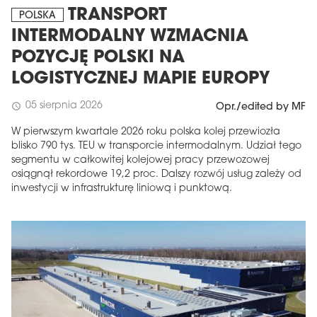
TRANSPORT
POLSKA
INTERMODALNY WZMACNIA
POZYCJĘ POLSKI NA
LOGISTYCZNEJ MAPIE EUROPY
05 sierpnia 2026
schedule
Opr./edited by MF
W pierwszym kwartale 2026 roku polska kolej przewiozła
blisko 790 tys. TEU w transporcie intermodalnym. Udział tego
segmentu w całkowitej kolejowej pracy przewozowej
osiągnął rekordowe 19,2 proc. Dalszy rozwój usług zależy od
inwestycji w infrastrukturę liniową i punktową.