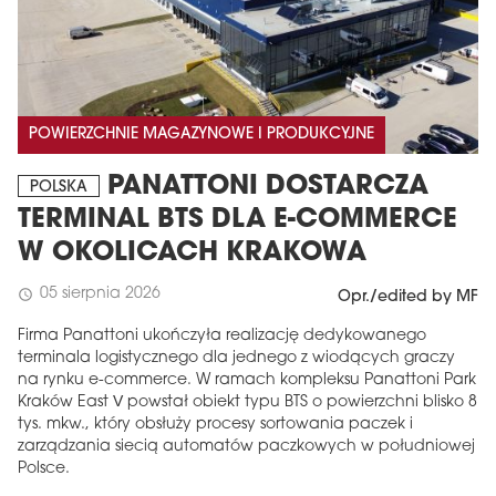
POWIERZCHNIE MAGAZYNOWE I PRODUKCYJNE
PANATTONI DOSTARCZA
POLSKA
TERMINAL BTS DLA E-COMMERCE
W OKOLICACH KRAKOWA
05 sierpnia 2026
schedule
Opr./edited by MF
Firma Panattoni ukończyła realizację dedykowanego
terminala logistycznego dla jednego z wiodących graczy
na rynku e-commerce. W ramach kompleksu Panattoni Park
Kraków East V powstał obiekt typu BTS o powierzchni blisko 8
tys. mkw., który obsłuży procesy sortowania paczek i
zarządzania siecią automatów paczkowych w południowej
Polsce.