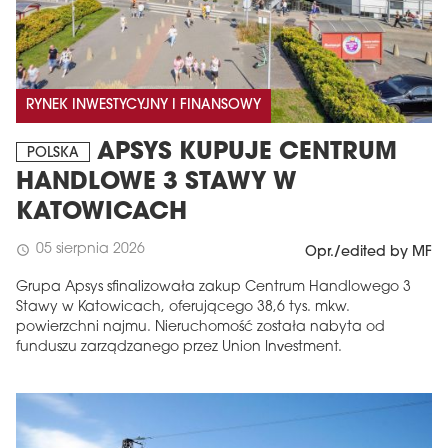
RYNEK INWESTYCYJNY I FINANSOWY
APSYS KUPUJE CENTRUM
POLSKA
HANDLOWE 3 STAWY W
KATOWICACH
05 sierpnia 2026
schedule
Opr./edited by MF
Grupa Apsys sfinalizowała zakup Centrum Handlowego 3
Stawy w Katowicach, oferującego 38,6 tys. mkw.
powierzchni najmu. Nieruchomość została nabyta od
funduszu zarządzanego przez Union Investment.