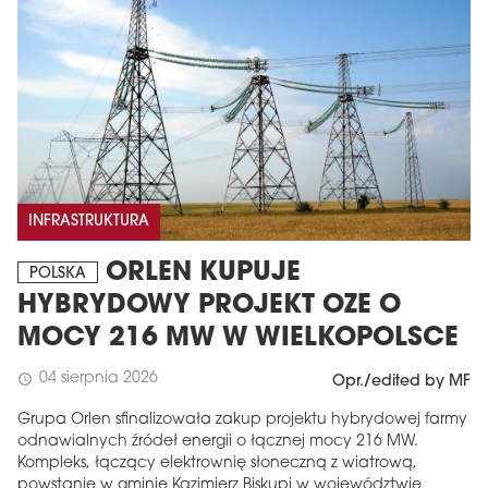
INFRASTRUKTURA
ORLEN KUPUJE
POLSKA
HYBRYDOWY PROJEKT OZE O
MOCY 216 MW W WIELKOPOLSCE
04 sierpnia 2026
schedule
Opr./edited by MF
Grupa Orlen sfinalizowała zakup projektu hybrydowej farmy
odnawialnych źródeł energii o łącznej mocy 216 MW.
Kompleks, łączący elektrownię słoneczną z wiatrową,
powstanie w gminie Kazimierz Biskupi w województwie