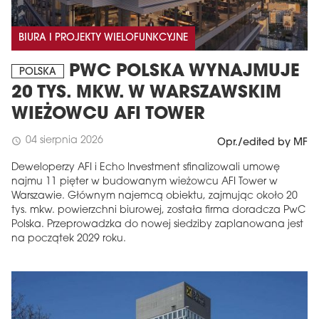
BIURA I PROJEKTY WIELOFUNKCYJNE
PWC POLSKA WYNAJMUJE
POLSKA
20 TYS. MKW. W WARSZAWSKIM
WIEŻOWCU AFI TOWER
04 sierpnia 2026
schedule
Opr./edited by MF
Deweloperzy AFI i Echo Investment sfinalizowali umowę
najmu 11 pięter w budowanym wieżowcu AFI Tower w
Warszawie. Głównym najemcą obiektu, zajmując około 20
tys. mkw. powierzchni biurowej, została firma doradcza PwC
Polska. Przeprowadzka do nowej siedziby zaplanowana jest
na początek 2029 roku.