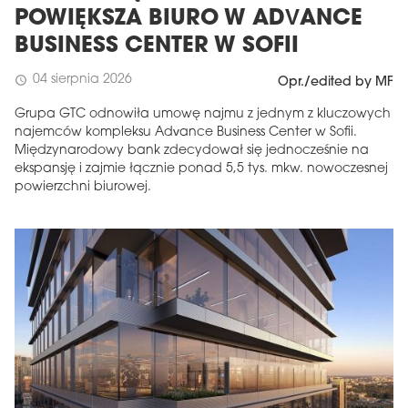
POWIĘKSZA BIURO W ADVANCE
BUSINESS CENTER W SOFII
04 sierpnia 2026
schedule
Opr./edited by MF
Grupa GTC odnowiła umowę najmu z jednym z kluczowych
najemców kompleksu Advance Business Center w Sofii.
Międzynarodowy bank zdecydował się jednocześnie na
ekspansję i zajmie łącznie ponad 5,5 tys. mkw. nowoczesnej
powierzchni biurowej.