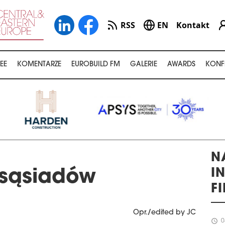
RSS
EN
Kontakt
EE
KOMENTARZE
EUROBUILD FM
GALERIE
AWARDS
KONF
N
I
 sąsiadów
F
Opr./edited by JC
schedule
0