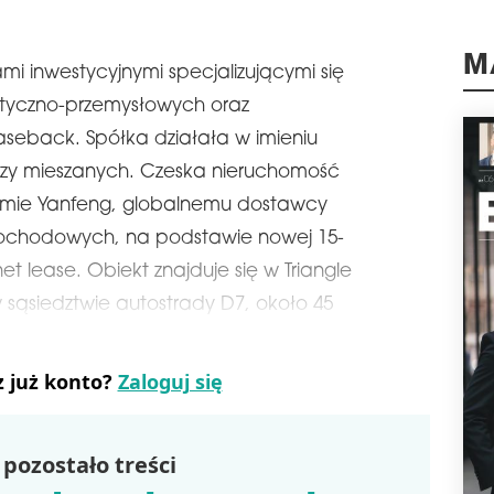
ZA 
Węgi
Asse
mi inwestycyjnymi specjalizującymi się
M
prze
styczno-przemysłowych oraz
Dek
mln 
aseback. Spółka działała w imieniu
schedule
0
szy mieszanych. Czeska nieruchomość
SAV
firmie Yanfeng, globalnemu dostawcy
Savi
ochodowych, na podstawie nowej 15-
ban
net lease. Obiekt znajduje się w Triangle
East
Bank
w sąsiedztwie autostrady D7, około 45
inwe
nale
prze
z już konto?
Zaloguj się
schedule
0
IN
EU
pozostało treści
STA