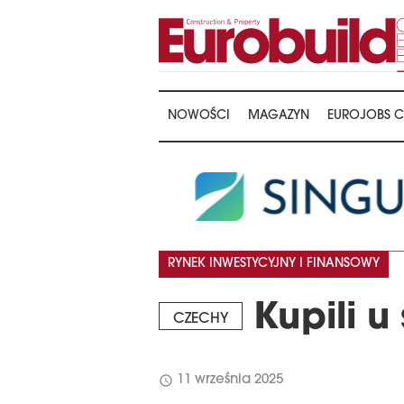
NOWOŚCI
MAGAZYN
EUROJOBS C
RYNEK INWESTYCYJNY I FINANSOWY
Kupili u
CZECHY
schedule
11 września 2025