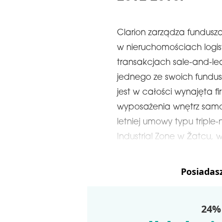
Clarion zarządza fundusza
w nieruchomościach logi
transakcjach sale-and-le
jednego ze swoich fundu
jest w całości wynajęta 
wyposażenia wnętrz sam
letniej umowy typu triple-
Industrial Zone w Žatcu, 
Posiadas
24% 