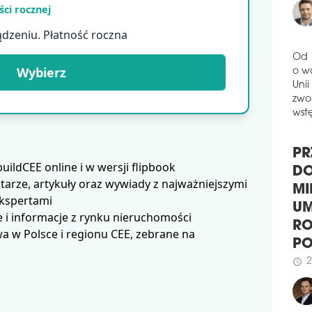
GA
ci rocznej
Firm
ądzeniu. Płatność roczna
han
Wars
Inwe
Wybierz
Od 
poro
o w
dals
Unii
bud
zwol
Wars
wstę
schedule
3
WI
ldCEE online i w wersji flipbook
PR
I P
arze, artykuły oraz wywiady z najważniejszymi
DO
Firm
ekspertami
MI
Olym
 i informacje z rynku nieruchomości
Tere
UM
 w Polsce i regionu CEE, zebrane na
pełn
RO
obi
P
dzia
zmie
2
schedule
właś
prof