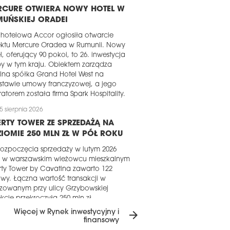
RCURE OTWIERA NOWY HOTEL W
MUŃSKIEJ ORADEI
 hotelowa Accor ogłosiła otwarcie
ektu Mercure Oradea w Rumunii. Nowy
l, oferujący 90 pokoi, to 26. inwestycja
y w tym kraju. Obiektem zarządza
lna spółka Grand Hotel West na
stawie umowy franczyzowej, a jego
atorem została firma Spark Hospitality.
5 sierpnia 2026
ERTY TOWER ZE SPRZEDAŻĄ NA
IOMIE 250 MLN ZŁ W PÓŁ ROKU
ozpoczęcia sprzedaży w lutym 2026
u w warszawskim wieżowcu mieszkalnym
rty Tower by Cavatina zawarto 122
y. Łączna wartość transakcji w
izowanym przy ulicy Grzybowskiej
kcie przekroczyła 250 mln zł.
Więcej w Rynek inwestycyjny i
arrow_forward
5 sierpnia 2026
finansowy
RTOŚĆ OFERTY DEWELOPERSKIEJ