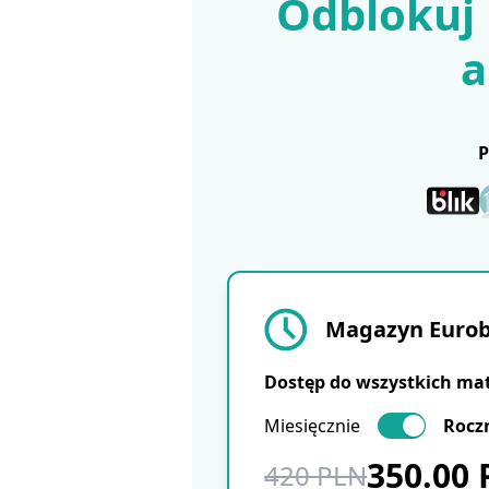
Odblokuj 
a
Magazyn Eurobu
Dostęp do wszystkich ma
Miesięcznie
Rocz
350.00
420 PLN