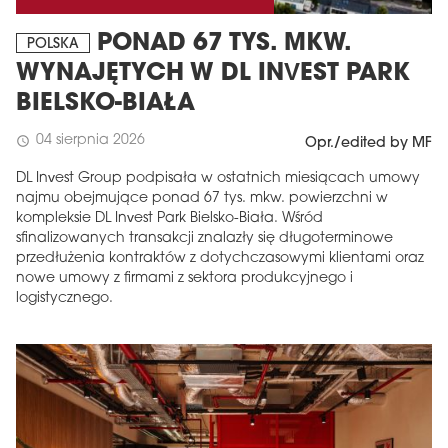
PONAD 67 TYS. MKW.
POLSKA
WYNAJĘTYCH W DL INVEST PARK
BIELSKO-BIAŁA
04 sierpnia 2026
schedule
Opr./edited by MF
DL Invest Group podpisała w ostatnich miesiącach umowy
najmu obejmujące ponad 67 tys. mkw. powierzchni w
kompleksie DL Invest Park Bielsko-Biała. Wśród
sfinalizowanych transakcji znalazły się długoterminowe
przedłużenia kontraktów z dotychczasowymi klientami oraz
nowe umowy z firmami z sektora produkcyjnego i
logistycznego.