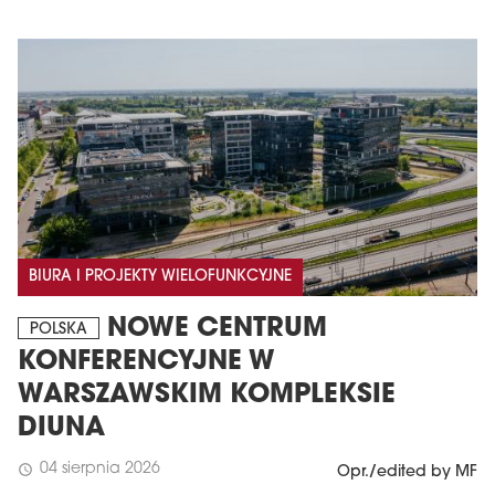
BIURA I PROJEKTY WIELOFUNKCYJNE
NOWE CENTRUM
POLSKA
KONFERENCYJNE W
WARSZAWSKIM KOMPLEKSIE
DIUNA
04 sierpnia 2026
schedule
Opr./edited by MF