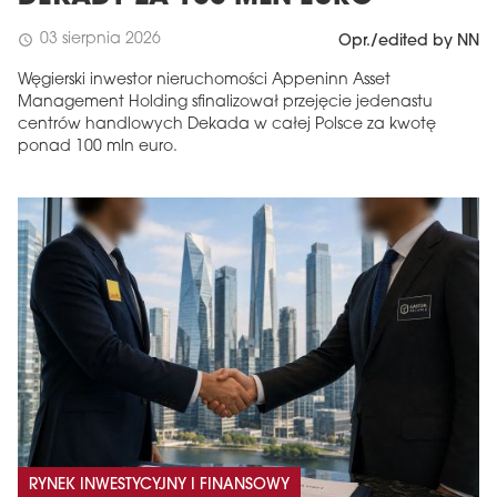
03 sierpnia 2026
schedule
Opr./edited by NN
Węgierski inwestor nieruchomości Appeninn Asset
Management Holding sfinalizował przejęcie jedenastu
centrów handlowych Dekada w całej Polsce za kwotę
ponad 100 mln euro.
RYNEK INWESTYCYJNY I FINANSOWY