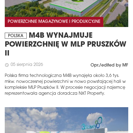
POWIERZCHNIE MAGAZYNOWE I PRODUKCYJNE
M4B WYNAJMUJE
POLSKA
POWIERZCHNIĘ W MLP PRUSZKÓW
II
05 sierpnia 2026
schedule
Opr./edited by MF
Polska firma technologiczna M4B wynajęła około 3,6 tys.
mkw. nowoczesnej powierzchni w nowo powstającej hali w
kompleksie MLP Pruszków II. W procesie negocjacji najemcę
reprezentowała agencja doradcza NXT Property.