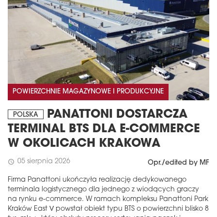
POWIERZCHNIE MAGAZYNOWE I PRODUKCYJNE
PANATTONI DOSTARCZA
POLSKA
TERMINAL BTS DLA E-COMMERCE
W OKOLICACH KRAKOWA
05 sierpnia 2026
schedule
Opr./edited by MF
Firma Panattoni ukończyła realizację dedykowanego
terminala logistycznego dla jednego z wiodących graczy
na rynku e-commerce. W ramach kompleksu Panattoni Park
Kraków East V powstał obiekt typu BTS o powierzchni blisko 8