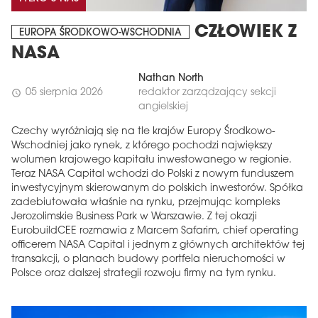
CZŁOWIEK Z
EUROPA ŚRODKOWO-WSCHODNIA
NASA
Nathan North
05 sierpnia 2026
redaktor zarządzający sekcji
schedule
angielskiej
Czechy wyróżniają się na tle krajów Europy Środkowo-
Wschodniej jako rynek, z którego pochodzi największy
wolumen krajowego kapitału inwestowanego w regionie.
Teraz NASA Capital wchodzi do Polski z nowym funduszem
inwestycyjnym skierowanym do polskich inwestorów. Spółka
zadebiutowała właśnie na rynku, przejmując kompleks
Jerozolimskie Business Park w Warszawie. Z tej okazji
EurobuildCEE rozmawia z Marcem Safarim, chief operating
officerem NASA Capital i jednym z głównych architektów tej
transakcji, o planach budowy portfela nieruchomości w
Polsce oraz dalszej strategii rozwoju firmy na tym rynku.