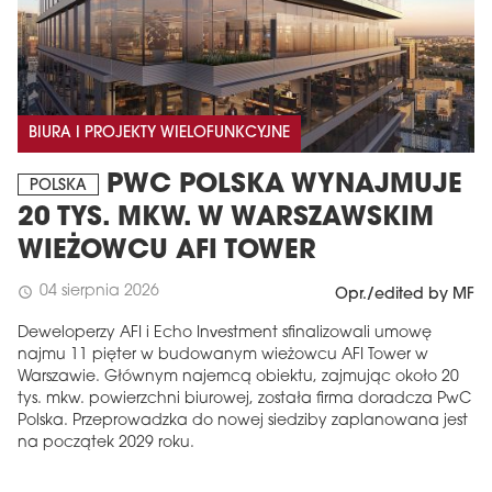
BIURA I PROJEKTY WIELOFUNKCYJNE
PWC POLSKA WYNAJMUJE
POLSKA
20 TYS. MKW. W WARSZAWSKIM
WIEŻOWCU AFI TOWER
04 sierpnia 2026
schedule
Opr./edited by MF
Deweloperzy AFI i Echo Investment sfinalizowali umowę
najmu 11 pięter w budowanym wieżowcu AFI Tower w
Warszawie. Głównym najemcą obiektu, zajmując około 20
tys. mkw. powierzchni biurowej, została firma doradcza PwC
Polska. Przeprowadzka do nowej siedziby zaplanowana jest
na początek 2029 roku.