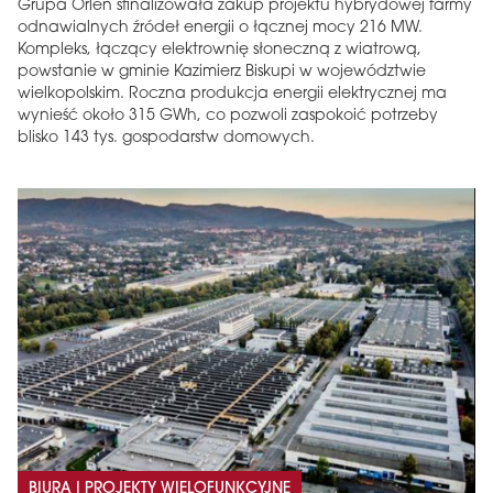
Grupa Orlen sfinalizowała zakup projektu hybrydowej farmy
odnawialnych źródeł energii o łącznej mocy 216 MW.
Kompleks, łączący elektrownię słoneczną z wiatrową,
powstanie w gminie Kazimierz Biskupi w województwie
wielkopolskim. Roczna produkcja energii elektrycznej ma
wynieść około 315 GWh, co pozwoli zaspokoić potrzeby
blisko 143 tys. gospodarstw domowych.
BIURA I PROJEKTY WIELOFUNKCYJNE