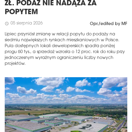
ZŁ. PODAŻ NIE NADĄŻA ZA
POPYTEM
05 sierpnia 2026
schedule
Opr./edited by MF
Lipiec przyniósł zmianę w relacji popytu do podaży na
siedmiu największych rynkach mieszkaniowych w Polsce.
Pula dostępnych lokali deweloperskich spadła poniżej
progu 60 tys., a sprzedaż wzrosła o 12 proc. rok do roku przy
jednoczesnym wyraźnym ograniczeniu liczby nowych
projektów.