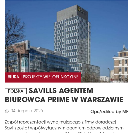
BIURA I PROJEKTY WIELOFUNKCYJNE
SAVILLS AGENTEM
POLSKA
BIUROWCA PRIME W WARSZAWIE
04 sierpnia 2026
schedule
Opr./edited by MF
Zespół reprezentacji wynajmującego z firmy doradczej
Savills został współwyłącznym agentem odpowiedzialnym