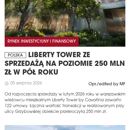
RYNEK INWESTYCYJNY I FINANSOWY
LIBERTY TOWER ZE
POLSKA
SPRZEDAŻĄ NA POZIOMIE 250 MLN
ZŁ W PÓŁ ROKU
05 sierpnia 2026
schedule
Opr./edited by MF
Od rozpoczęcia sprzedaży w lutym 2026 roku w warszawskim
wieżowcu mieszkalnym Liberty Tower by Cavatina zawarto
122 umowy. Łączna wartość transakcji w realizowanym przy
ulicy Grzybowskiej obiekcie przekroczyła 250 mln zł.