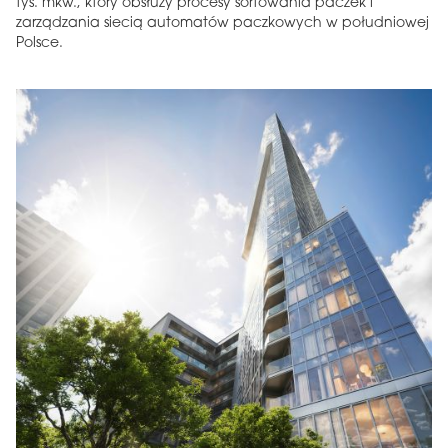
tys. mkw., który obsłuży procesy sortowania paczek i
zarządzania siecią automatów paczkowych w południowej
Polsce.