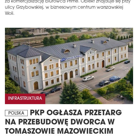
za komercjalizację biurowca Prime. Obiekt znajduje się przy
ulicy Grzybowskiej, w biznesowym centrum warszawskiej
Woli.
INFRASTRUKTURA
PKP OGŁASZA PRZETARG
POLSKA
NA PRZEBUDOWĘ DWORCA W
TOMASZOWIE MAZOWIECKIM