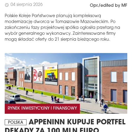
04 sierpnia 2026
schedule
Opr./edited by MF
Polskie Koleje Państwowe planują kompleksową
modernizację dworca w Tomaszowie Mazowieckim. Po
zakończeniu fazy projektowej spółka ogłosiła przetarg na
wybór generalnego wykonawcy. Zainteresowane firmy
mogą składać oferty do 21 sierpnia bieżącego roku.
RYNEK INWESTYCYJNY I FINANSOWY
APPENINN KUPUJE PORTFEL
POLSKA
DEKADY ZA 100 MLN EURO