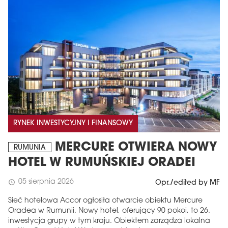
RYNEK INWESTYCYJNY I FINANSOWY
MERCURE OTWIERA NOWY
RUMUNIA
HOTEL W RUMUŃSKIEJ ORADEI
05 sierpnia 2026
schedule
Opr./edited by MF
Sieć hotelowa Accor ogłosiła otwarcie obiektu Mercure
Oradea w Rumunii. Nowy hotel, oferujący 90 pokoi, to 26.
inwestycja grupy w tym kraju. Obiektem zarządza lokalna