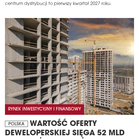
centrum dystrybucji to pierwszy kwartał 2027 roku.
MAGAZYN
Wydanie 6 (308)
CZERWIEC 2026
arrow_forward
Więcej w tym wydaniu
RYNEK INWESTYCYJNY I FINANSOWY
Zamów teraz!
WARTOŚĆ OFERTY
POLSKA
DEWELOPERSKIEJ SIĘGA 52 MLD