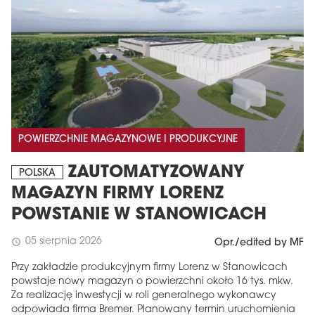
POWIERZCHNIE MAGAZYNOWE I PRODUKCYJNE
ZAUTOMATYZOWANY
POLSKA
MAGAZYN FIRMY LORENZ
POWSTANIE W STANOWICACH
05 sierpnia 2026
schedule
Opr./edited by MF
Przy zakładzie produkcyjnym firmy Lorenz w Stanowicach
powstaje nowy magazyn o powierzchni około 16 tys. mkw.
Za realizację inwestycji w roli generalnego wykonawcy
odpowiada firma Bremer. Planowany termin uruchomienia