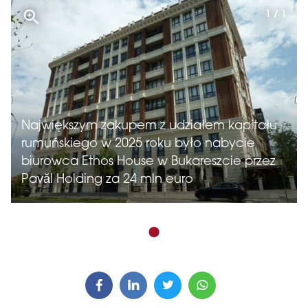
1 / 1
Największym zakupem z udziałem kapitału
rumuńskiego w 2025 roku było nabycie
biurowca Ethos House w Bukareszcie przez
Pavăl Holding za 24 mln euro