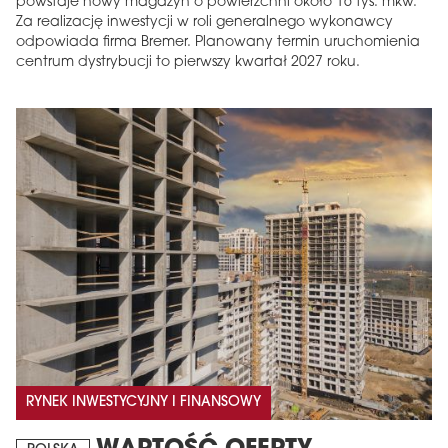
powstaje nowy magazyn o powierzchni około 16 tys. mkw.
Za realizację inwestycji w roli generalnego wykonawcy
odpowiada firma Bremer. Planowany termin uruchomienia
centrum dystrybucji to pierwszy kwartał 2027 roku.
MAGAZYN
Wydanie 6 (308)
CZERWIEC 2026
arrow_forward
Więcej w tym wydaniu
Zamów teraz!
RYNEK INWESTYCYJNY I FINANSOWY