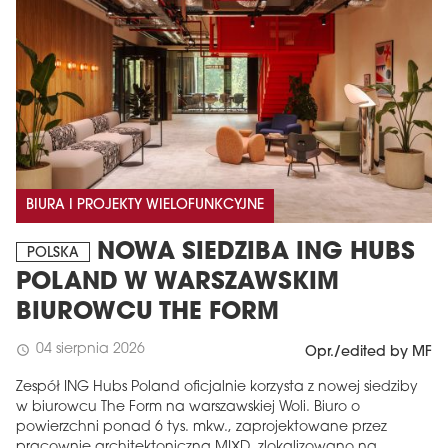
BIURA I PROJEKTY WIELOFUNKCYJNE
NOWA SIEDZIBA ING HUBS
POLSKA
POLAND W WARSZAWSKIM
BIUROWCU THE FORM
04 sierpnia 2026
schedule
Opr./edited by MF
Zespół ING Hubs Poland oficjalnie korzysta z nowej siedziby
w biurowcu The Form na warszawskiej Woli. Biuro o
powierzchni ponad 6 tys. mkw., zaprojektowane przez
pracownię architektoniczną MIXD, zlokalizowano na