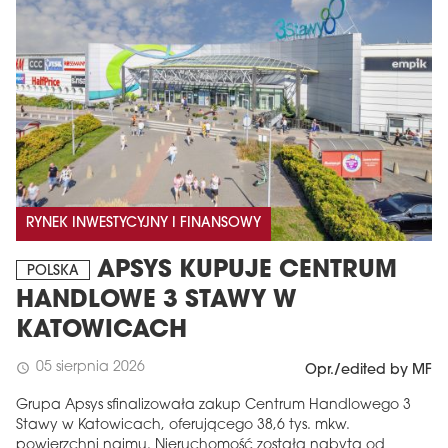
RYNEK INWESTYCYJNY I FINANSOWY
APSYS KUPUJE CENTRUM
POLSKA
HANDLOWE 3 STAWY W
KATOWICACH
05 sierpnia 2026
schedule
Opr./edited by MF
Grupa Apsys sfinalizowała zakup Centrum Handlowego 3
Stawy w Katowicach, oferującego 38,6 tys. mkw.
powierzchni najmu. Nieruchomość została nabyta od