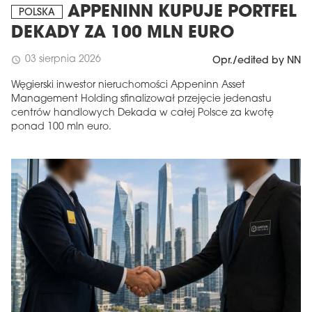
APPENINN KUPUJE PORTFEL
POLSKA
DEKADY ZA 100 MLN EURO
03 sierpnia 2026
schedule
Opr./edited by NN
Węgierski inwestor nieruchomości Appeninn Asset
Management Holding sfinalizował przejęcie jedenastu
centrów handlowych Dekada w całej Polsce za kwotę
ponad 100 mln euro.