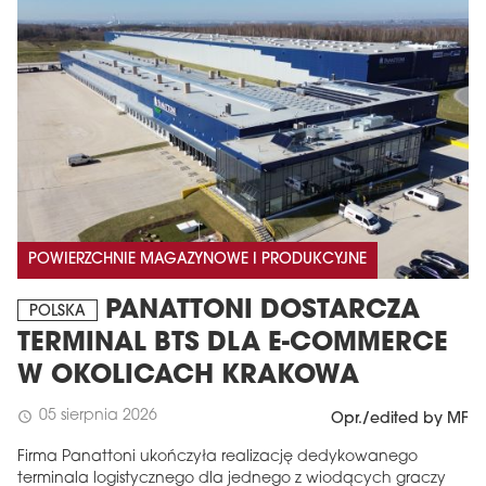
POWIERZCHNIE MAGAZYNOWE I PRODUKCYJNE
PANATTONI DOSTARCZA
POLSKA
TERMINAL BTS DLA E-COMMERCE
W OKOLICACH KRAKOWA
05 sierpnia 2026
schedule
Opr./edited by MF
Firma Panattoni ukończyła realizację dedykowanego
terminala logistycznego dla jednego z wiodących graczy