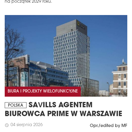
na początek 2029 roku.
BIURA I PROJEKTY WIELOFUNKCYJNE
SAVILLS AGENTEM
POLSKA
BIUROWCA PRIME W WARSZAWIE
04 sierpnia 2026
schedule
Opr./edited by MF