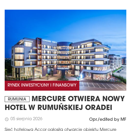
RYNEK INWESTYCYJNY I FINANSOWY
MERCURE OTWIERA NOWY
RUMUNIA
HOTEL W RUMUŃSKIEJ ORADEI
05 sierpnia 2026
schedule
Opr./edited by MF
Sieć hotelowa Accor ogłosiła otwarcie obiektu Mercure