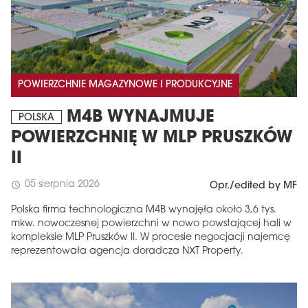
POWIERZCHNIE MAGAZYNOWE I PRODUKCYJNE
M4B WYNAJMUJE
POLSKA
POWIERZCHNIĘ W MLP PRUSZKÓW
II
05 sierpnia 2026
schedule
Opr./edited by MF
Polska firma technologiczna M4B wynajęła około 3,6 tys.
mkw. nowoczesnej powierzchni w nowo powstającej hali w
kompleksie MLP Pruszków II. W procesie negocjacji najemcę
reprezentowała agencja doradcza NXT Property.