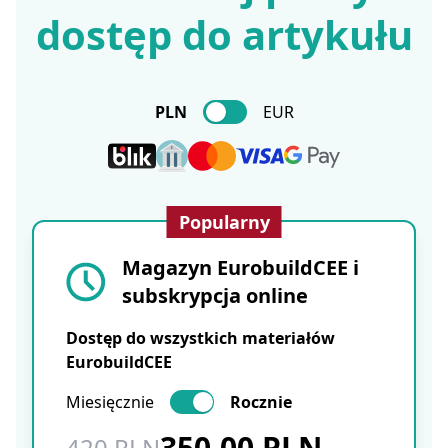
dostęp do artykułu
PLN
EUR
Popularny
Magazyn EurobuildCEE i
subskrypcja online
Dostęp do wszystkich materiałów
EurobuildCEE
Miesięcznie
Rocznie
350.00 PLN
420 PLN