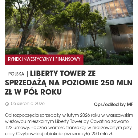
RYNEK INWESTYCYJNY I FINANSOWY
LIBERTY TOWER ZE
POLSKA
SPRZEDAŻĄ NA POZIOMIE 250 MLN
ZŁ W PÓŁ ROKU
05 sierpnia 2026
schedule
Opr./edited by MF
Od rozpoczęcia sprzedaży w lutym 2026 roku w warszawskim
wieżowcu mieszkalnym Liberty Tower by Cavatina zawarto
122 umowy. Łączna wartość transakcji w realizowanym przy
ulicy Grzybowskiej obiekcie przekroczyła 250 mln zł.