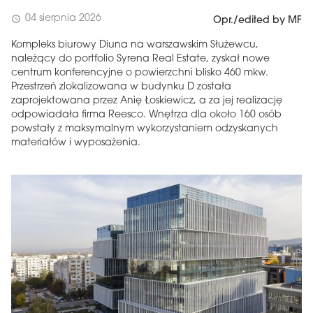
04 sierpnia 2026
schedule
Opr./edited by MF
Kompleks biurowy Diuna na warszawskim Służewcu,
należący do portfolio Syrena Real Estate, zyskał nowe
centrum konferencyjne o powierzchni blisko 460 mkw.
Przestrzeń zlokalizowana w budynku D została
zaprojektowana przez Anię Łoskiewicz, a za jej realizację
odpowiadała firma Reesco. Wnętrza dla około 160 osób
powstały z maksymalnym wykorzystaniem odzyskanych
materiałów i wyposażenia.