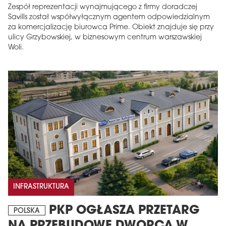
Zespół reprezentacji wynajmującego z firmy doradczej
Savills został współwyłącznym agentem odpowiedzialnym
za komercjalizację biurowca Prime. Obiekt znajduje się przy
ulicy Grzybowskiej, w biznesowym centrum warszawskiej
Woli.
INFRASTRUKTURA
PKP OGŁASZA PRZETARG
POLSKA
NA PRZEBUDOWĘ DWORCA W