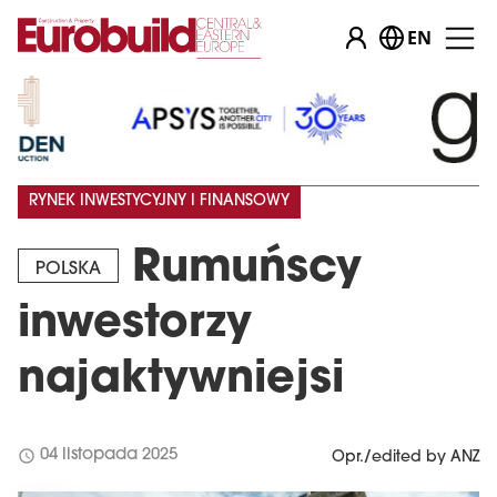
EN
RYNEK INWESTYCYJNY I FINANSOWY
Rumuńscy
POLSKA
inwestorzy
najaktywniejsi
schedule
04 listopada 2025
Opr./edited by ANZ