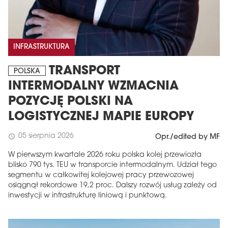
INFRASTRUKTURA
TRANSPORT
POLSKA
INTERMODALNY WZMACNIA
POZYCJĘ POLSKI NA
LOGISTYCZNEJ MAPIE EUROPY
05 sierpnia 2026
schedule
Opr./edited by MF
W pierwszym kwartale 2026 roku polska kolej przewiozła
blisko 790 tys. TEU w transporcie intermodalnym. Udział tego
segmentu w całkowitej kolejowej pracy przewozowej
osiągnął rekordowe 19,2 proc. Dalszy rozwój usług zależy od
inwestycji w infrastrukturę liniową i punktową.