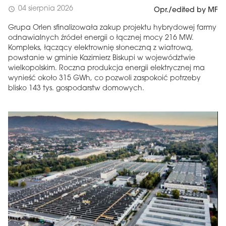
04 sierpnia 2026
schedule
Opr./edited by MF
Grupa Orlen sfinalizowała zakup projektu hybrydowej farmy
odnawialnych źródeł energii o łącznej mocy 216 MW.
Kompleks, łączący elektrownię słoneczną z wiatrową,
powstanie w gminie Kazimierz Biskupi w województwie
wielkopolskim. Roczna produkcja energii elektrycznej ma
wynieść około 315 GWh, co pozwoli zaspokoić potrzeby
blisko 143 tys. gospodarstw domowych.