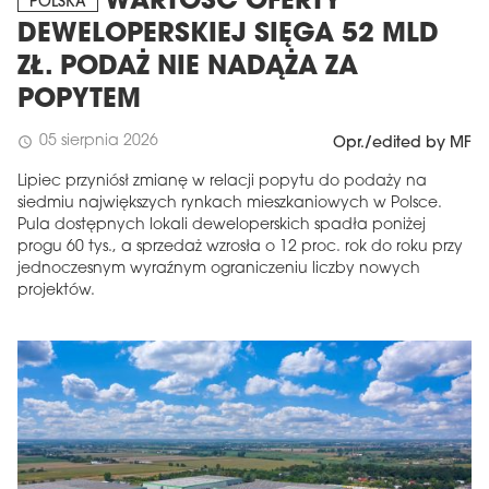
WARTOŚĆ OFERTY
POLSKA
DEWELOPERSKIEJ SIĘGA 52 MLD
ZŁ. PODAŻ NIE NADĄŻA ZA
POPYTEM
05 sierpnia 2026
schedule
Opr./edited by MF
Lipiec przyniósł zmianę w relacji popytu do podaży na
siedmiu największych rynkach mieszkaniowych w Polsce.
Pula dostępnych lokali deweloperskich spadła poniżej
progu 60 tys., a sprzedaż wzrosła o 12 proc. rok do roku przy
jednoczesnym wyraźnym ograniczeniu liczby nowych
projektów.