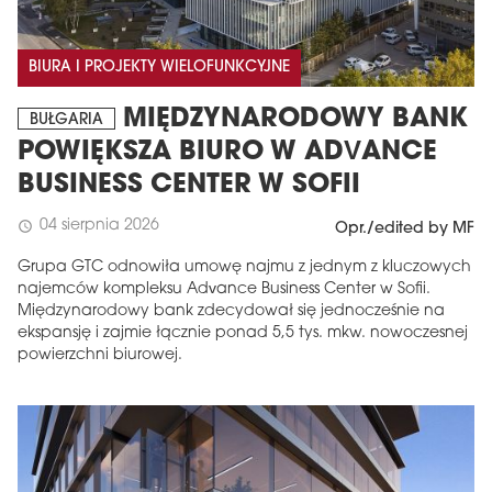
BIURA I PROJEKTY WIELOFUNKCYJNE
MIĘDZYNARODOWY BANK
BUŁGARIA
POWIĘKSZA BIURO W ADVANCE
BUSINESS CENTER W SOFII
04 sierpnia 2026
schedule
Opr./edited by MF
Grupa GTC odnowiła umowę najmu z jednym z kluczowych
najemców kompleksu Advance Business Center w Sofii.
Międzynarodowy bank zdecydował się jednocześnie na
ekspansję i zajmie łącznie ponad 5,5 tys. mkw. nowoczesnej
powierzchni biurowej.