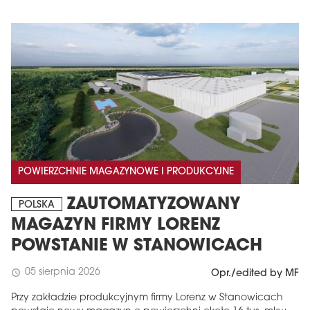
POWIERZCHNIE MAGAZYNOWE I PRODUKCYJNE
ZAUTOMATYZOWANY
POLSKA
MAGAZYN FIRMY LORENZ
POWSTANIE W STANOWICACH
05 sierpnia 2026
schedule
Opr./edited by MF
Przy zakładzie produkcyjnym firmy Lorenz w Stanowicach