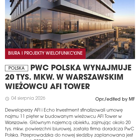
BIURA I PROJEKTY WIELOFUNKCYJNE
PWC POLSKA WYNAJMUJE
POLSKA
20 TYS. MKW. W WARSZAWSKIM
WIEŻOWCU AFI TOWER
04 sierpnia 2026
schedule
Opr./edited by MF
Deweloperzy AFI i Echo Investment sfinalizowali umowę
najmu 11 pięter w budowanym wieżowcu AFI Tower w
Warszawie. Głównym najemcą obiektu, zajmując około 20
tys. mkw. powierzchni biurowej, została firma doradcza PwC
Polska. Przeprowadzka do nowej siedziby zaplanowana jest