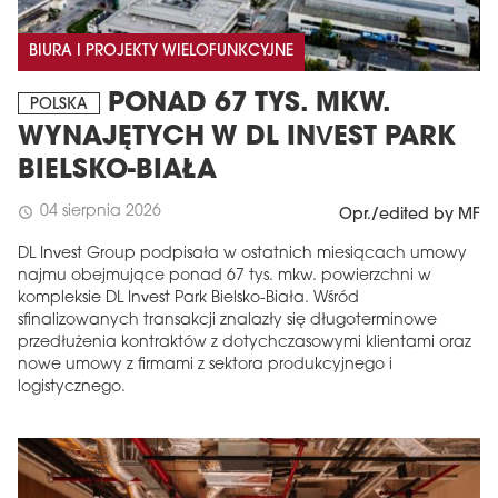
BIURA I PROJEKTY WIELOFUNKCYJNE
PONAD 67 TYS. MKW.
POLSKA
WYNAJĘTYCH W DL INVEST PARK
BIELSKO-BIAŁA
04 sierpnia 2026
schedule
Opr./edited by MF
DL Invest Group podpisała w ostatnich miesiącach umowy
najmu obejmujące ponad 67 tys. mkw. powierzchni w
kompleksie DL Invest Park Bielsko-Biała. Wśród
sfinalizowanych transakcji znalazły się długoterminowe
przedłużenia kontraktów z dotychczasowymi klientami oraz
nowe umowy z firmami z sektora produkcyjnego i
logistycznego.