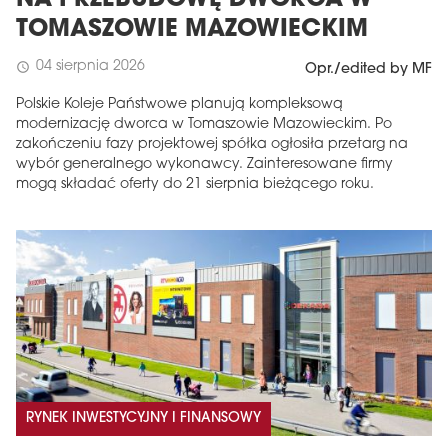
TOMASZOWIE MAZOWIECKIM
04 sierpnia 2026
schedule
Opr./edited by MF
Polskie Koleje Państwowe planują kompleksową
modernizację dworca w Tomaszowie Mazowieckim. Po
zakończeniu fazy projektowej spółka ogłosiła przetarg na
wybór generalnego wykonawcy. Zainteresowane firmy
mogą składać oferty do 21 sierpnia bieżącego roku.
RYNEK INWESTYCYJNY I FINANSOWY