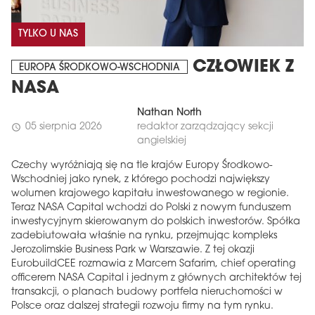
TYLKO U NAS
CZŁOWIEK Z
EUROPA ŚRODKOWO-WSCHODNIA
NASA
Nathan North
05 sierpnia 2026
redaktor zarządzający sekcji
schedule
angielskiej
Czechy wyróżniają się na tle krajów Europy Środkowo-
Wschodniej jako rynek, z którego pochodzi największy
wolumen krajowego kapitału inwestowanego w regionie.
Teraz NASA Capital wchodzi do Polski z nowym funduszem
inwestycyjnym skierowanym do polskich inwestorów. Spółka
zadebiutowała właśnie na rynku, przejmując kompleks
Jerozolimskie Business Park w Warszawie. Z tej okazji
EurobuildCEE rozmawia z Marcem Safarim, chief operating
officerem NASA Capital i jednym z głównych architektów tej
transakcji, o planach budowy portfela nieruchomości w
Polsce oraz dalszej strategii rozwoju firmy na tym rynku.