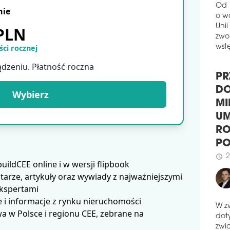
W na
nie
Resi
Od 
Wire
 PLN
o w
miej
Unii
wzg
ci rocznej
zwol
budy
wstę
ądzeniu. Płatność roczna
wypr
Pary
PR
schedule
1
Wybierz
DO
CER
MI
Wroc
UM
nale
cert
RO
przy
P
pot
ldCEE online i w wersji flipbook
2
dost
schedule
arze, artykuły oraz wywiady z najważniejszymi
proc
ekspertami
sam
z ni
 i informacje z rynku nieruchomości
rodz
 w Polsce i regionu CEE, zebrane na
hist
W z
dot