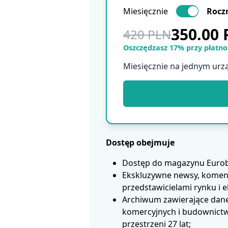
Miesięcznie
Rocz
350.00
420 PLN
Oszczędzasz 17% przy płatnoś
Miesięcznie na jednym urz
Dostęp obejmuje
Dostęp do magazynu Eurobui
Ekskluzywne newsy, koment
przedstawicielami rynku i 
Archiwum zawierające dane
komercyjnych i budownictwa
przestrzeni 27 lat;