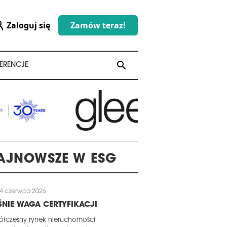
Zaloguj się
Zamów teraz!
search
search
ERENCJE
AJNOWSZE W ESG
4 czerwca 2026
NIE WAGA CERTYFIKACJI
łczesny rynek nieruchomości