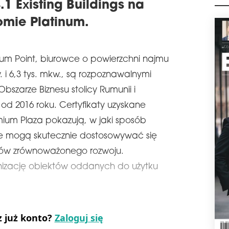
.1 Existing Buildings na
M
schedule
0
omie Platinum.
SE
CER
Segr
um Point, biurowce o powierzchni najmu
now
i pr
 i 6,3 tys. mkw., są rozpoznawalnymi
BREE
szarze Biznesu stolicy Rumunii i
I kw
osi
od 2016 roku. Certyfikaty uzyskane
Gliw
mium Plaza pokazują, w jaki sposób
wars
we mogą skutecznie dostosowywać się
schedule
2
DR
dów zrównoważonego rozwoju.
Pols
izację obiektów oddanych do użytku
we 
Hand
Surv
prz
zakr
z już konto?
Zaloguj się
ESG 