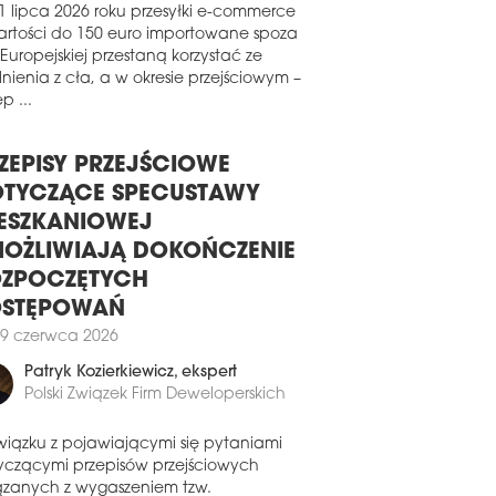
jnowszym raporcie Global Cities
lience Index 2026, opublikowanym przez
1 lipca 2026 roku przesyłki e-commerce
dScore, Warszawa zajęła siódme
artości do 150 euro importowane spoza
sce na świecie i drugie w Europie pod
 Europejskiej przestaną korzystać ze
lędem odporności technologicznej
nienia z cła, a w okresie przejściowym –
nków komercyjnych. Stolica Polski
p ...
zedziła m.in. Londyn, Nowy Jork, Berlin i
ż.
ZEPISY PRZEJŚCIOWE
7 lutego 2026
TYCZĄCE SPECUSTAWY
TYFIKAT NR 580
ESZKANIOWEJ
ławski biurowiec Retro Office House,
OŻLIWIAJĄ DOKOŃCZENIE
żący do portfela Globalworth, otrzymał
yfikat Obiekt bez barier. Wyróżnienie
ZPOCZĘTYCH
znane przez Fundację Integracja
OSTĘPOWAŃ
wierdza spełnienie wymogów
9 czerwca 2026
ępności architektonicznej i
eduralnej, umożliwiających
Patryk Kozierkiewicz
, ekspert
odzielne korzystanie z budynku osobom
Polski Związek Firm Deweloperskich
epełnosprawnościami, seniorom oraz
icom z dziećmi. To 580. certyfikat w
orii programu.
wiązku z pojawiającymi się pytaniami
yczącymi przepisów przejściowych