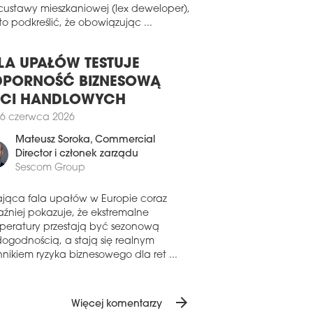
1 lutego 2026
ązanych z wygaszeniem tzw.
MIUM POINT I PREMIUM PLAZA Z
custawy mieszkaniowej (lex deweloper),
D PLATINUM
o podkreślić, że obowiązując ...
owce Premium Point i Premium Plaza,
żące do GTC i zlokalizowane w rejonie
LA UPAŁÓW TESTUJE
a Victoriei w Bukareszcie, uzyskały
PORNOŚĆ BIZNESOWĄ
yfikat LEED v4.1 Existing Buildings na
yższym poziomie Platinum.
ECI HANDLOWYCH
1 lutego 2026
6 czerwca 2026
NUM WORK STATION Z ZIELONĄ
Mateusz Soroka
, Commercial
ERGIĄ
Director i członek zarządu
Sescom Group
ranit podpisał z Unimot umowę Power
chase Agreement, gwarantującą w
um Work Station dostawy zielonej energii
ająca fala upałów w Europie coraz
entyfikowalnych źródeł odnawialnych
aźniej pokazuje, że ekstremalne
ajbliższe trzy lata.
peratury przestają być sezonową
dogodnością, a stają się realnym
7 stycznia 2026
nikiem ryzyka biznesowego dla ret ...
CEJ ZIELENI W GTC
sfinalizował trzyletnią umowę zakupu