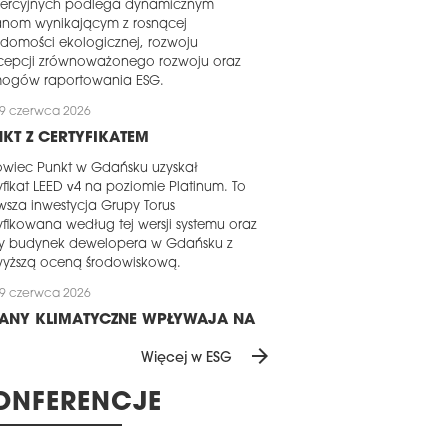
ercyjnych podlega dynamicznym
anom wynikającym z rosnącej
domości ekologicznej, rozwoju
cepcji zrównoważonego rozwoju oraz
ogów raportowania ESG.
9 czerwca 2026
KT Z CERTYFIKATEM
owiec Punkt w Gdańsku uzyskał
yfikat LEED v4 na poziomie Platinum. To
wsza inwestycja Grupy Torus
yfikowana według tej wersji systemu oraz
y budynek dewelopera w Gdańsku z
wyższą oceną środowiskową.
9 czerwca 2026
IANY KLIMATYCZNE WPŁYWAJĄ NA
BÓR LOKALIZACJI
arrow_forward
Więcej w ESG
ja klimatyczna i środowiskowa nasila się
gionie EMEA i staje się coraz trudniejsza
ONFERENCJE
ignorowania dla liderów branży
uchomości. Nowe badanie firmy Colliers
zuje, że ryzyko klimatyczne w sektorze