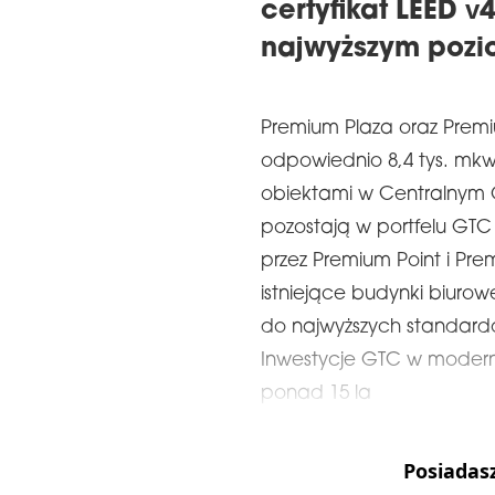
certyfikat LEED v4
najwyższym pozi
Premium Plaza oraz Premi
odpowiednio 8,4 tys. mkw.
obiektami w Centralnym Ob
pozostają w portfelu GTC 
przez Premium Point i Pre
istniejące budynki biuro
do najwyższych standar
Inwestycje GTC w modern
ponad 15 la
Posiadas