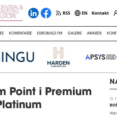
RSS
EN
Kontakt
EE
KOMENTARZE
EUROBUILD FM
GALERIE
AWARDS
KONF
N
 Point i Premium
schedule
2
Platinum
ROŚ
Wspó