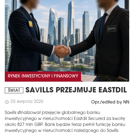
RYNEK INWESTYCYJNY I FINANSOWY
SAVILLS PRZEJMUJE EASTDIL
ŚWIAT
03 sierpnia 2026
schedule
Opr./edited by NN
Savills sfinalizował przejęcie globalnego banku
inwestycyjnego w nieruchomości Eastdil Secured za kwotę
około 827 mln GBP. Bank będzie teraz pełnił funkcję banku
inwestycyjnego w nieruchomości należącego do Savills