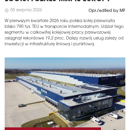
05 sierpnia 2026
schedule
Opr./edited by MF
W pierwszym kwartale 2026 roku polska kolej przewiozła
blisko 790 tys. TEU w transporcie intermodalnym. Udział tego
segmentu w całkowitej kolejowej pracy przewozowej
osiągnął rekordowe 19,2 proc. Dalszy rozwój usług zależy od
inwestycji w infrastrukturę liniową i punktową.