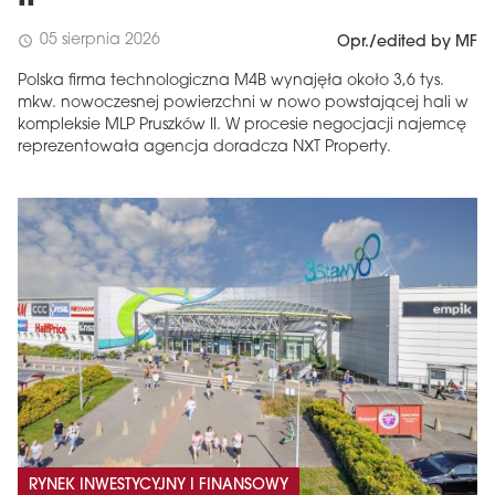
05 sierpnia 2026
schedule
Opr./edited by MF
Polska firma technologiczna M4B wynajęła około 3,6 tys.
mkw. nowoczesnej powierzchni w nowo powstającej hali w
kompleksie MLP Pruszków II. W procesie negocjacji najemcę
reprezentowała agencja doradcza NXT Property.
RYNEK INWESTYCYJNY I FINANSOWY