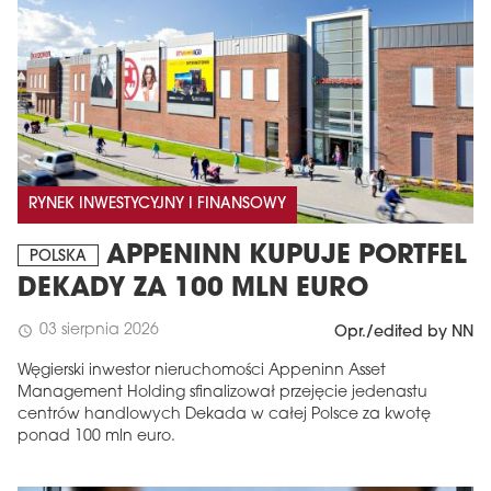
RYNEK INWESTYCYJNY I FINANSOWY
APPENINN KUPUJE PORTFEL
POLSKA
DEKADY ZA 100 MLN EURO
03 sierpnia 2026
schedule
Opr./edited by NN
Węgierski inwestor nieruchomości Appeninn Asset
Management Holding sfinalizował przejęcie jedenastu
centrów handlowych Dekada w całej Polsce za kwotę
ponad 100 mln euro.