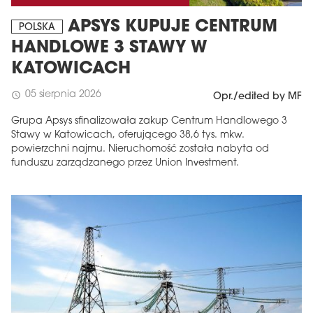
APSYS KUPUJE CENTRUM
POLSKA
HANDLOWE 3 STAWY W
KATOWICACH
05 sierpnia 2026
schedule
Opr./edited by MF
Grupa Apsys sfinalizowała zakup Centrum Handlowego 3
Stawy w Katowicach, oferującego 38,6 tys. mkw.
powierzchni najmu. Nieruchomość została nabyta od
funduszu zarządzanego przez Union Investment.
MAGAZYN
Wydanie 6 (308)
CZERWIEC 2026
arrow_forward
Więcej w tym wydaniu
Zamów teraz!