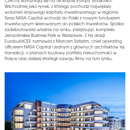
Czechy wyróżniają się na tle krajów Europy Środkowo-
Wschodniej jako rynek, z którego pochodzi największy
wolumen krajowego kapitału inwestowanego w regionie.
Teraz NASA Capital wchodzi do Polski z nowym funduszem
inwestycyjnym skierowanym do polskich inwestorów. Spółka
zadebiutowała właśnie na rynku, przejmując kompleks
Jerozolimskie Business Park w Warszawie. Z tej okazji
EurobuildCEE rozmawia z Marcem Safarim, chief operating
officerem NASA Capital i jednym z głównych architektów tej
transakcji, o planach budowy portfela nieruchomości w
Polsce oraz dalszej strategii rozwoju firmy na tym rynku.