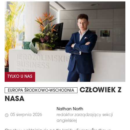
TYLKO U NAS
CZŁOWIEK Z
EUROPA ŚRODKOWO-WSCHODNIA
NASA
Nathan North
05 sierpnia 2026
redaktor zarządzający sekcji
schedule
angielskiej