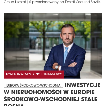
Group i został już przemianowany na Eastdil Secured Savills.
RYNEK INWESTYCYJNY I FINANSOWY
INWESTYCJE
EUROPA ŚRODKOWO-WSCHODNIA
W NIERUCHOMOŚCI W EUROPIE
ŚRODKOWO-WSCHODNIEJ STALE