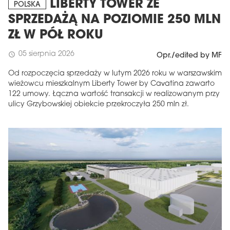
LIBERTY TOWER ZE
POLSKA
SPRZEDAŻĄ NA POZIOMIE 250 MLN
ZŁ W PÓŁ ROKU
05 sierpnia 2026
schedule
Opr./edited by MF
Od rozpoczęcia sprzedaży w lutym 2026 roku w warszawskim
wieżowcu mieszkalnym Liberty Tower by Cavatina zawarto
122 umowy. Łączna wartość transakcji w realizowanym przy
ulicy Grzybowskiej obiekcie przekroczyła 250 mln zł.