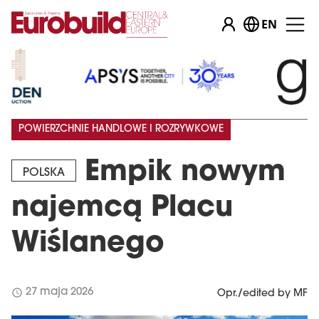
EN
POWIERZCHNIE HANDLOWE I ROZRYWKOWE
Empik nowym
POLSKA
najemcą Placu
Wiślanego
schedule
27 maja 2026
Opr./edited by MF