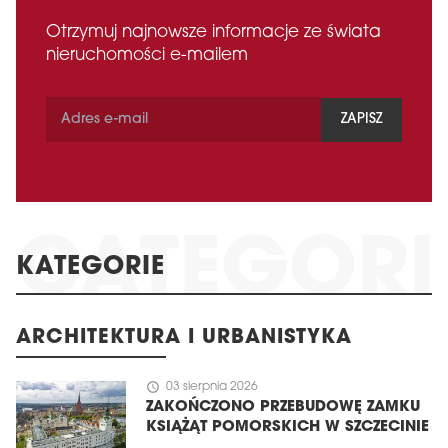
Otrzymuj najnowsze informacje ze świata
nieruchomości e-mailem
ZAPISZ
KATEGORIE
ARCHITEKTURA I URBANISTYKA
schedule
03 sierpnia 2026
ZAKOŃCZONO PRZEBUDOWĘ ZAMKU
KSIĄŻĄT POMORSKICH W SZCZECINIE