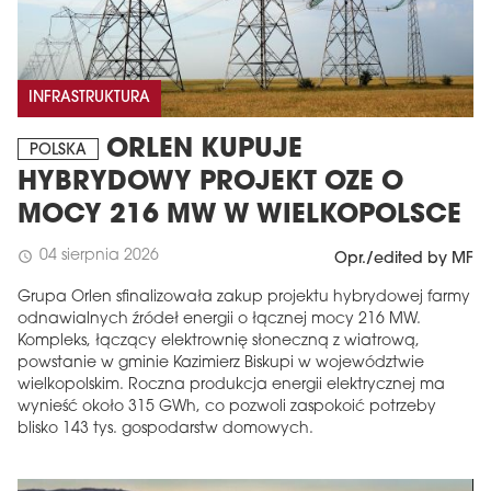
INFRASTRUKTURA
ORLEN KUPUJE
POLSKA
HYBRYDOWY PROJEKT OZE O
MOCY 216 MW W WIELKOPOLSCE
04 sierpnia 2026
schedule
Opr./edited by MF
Grupa Orlen sfinalizowała zakup projektu hybrydowej farmy
odnawialnych źródeł energii o łącznej mocy 216 MW.
Kompleks, łączący elektrownię słoneczną z wiatrową,
powstanie w gminie Kazimierz Biskupi w województwie
wielkopolskim. Roczna produkcja energii elektrycznej ma
wynieść około 315 GWh, co pozwoli zaspokoić potrzeby
blisko 143 tys. gospodarstw domowych.