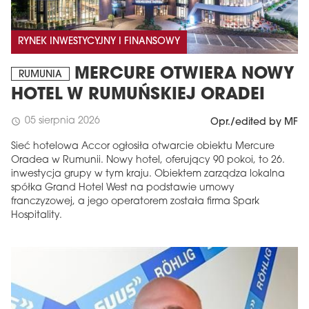
RYNEK INWESTYCYJNY I FINANSOWY
MERCURE OTWIERA NOWY
RUMUNIA
HOTEL W RUMUŃSKIEJ ORADEI
05 sierpnia 2026
schedule
Opr./edited by MF
Sieć hotelowa Accor ogłosiła otwarcie obiektu Mercure
Oradea w Rumunii. Nowy hotel, oferujący 90 pokoi, to 26.
inwestycja grupy w tym kraju. Obiektem zarządza lokalna
spółka Grand Hotel West na podstawie umowy
franczyzowej, a jego operatorem została firma Spark
Hospitality.