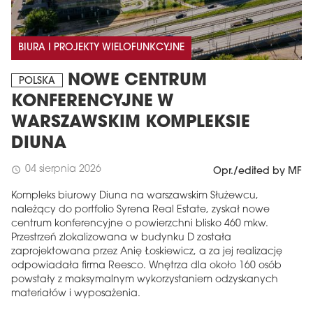
BIURA I PROJEKTY WIELOFUNKCYJNE
NOWE CENTRUM
POLSKA
KONFERENCYJNE W
WARSZAWSKIM KOMPLEKSIE
DIUNA
04 sierpnia 2026
schedule
Opr./edited by MF
Kompleks biurowy Diuna na warszawskim Służewcu,
należący do portfolio Syrena Real Estate, zyskał nowe
centrum konferencyjne o powierzchni blisko 460 mkw.
Przestrzeń zlokalizowana w budynku D została
zaprojektowana przez Anię Łoskiewicz, a za jej realizację
odpowiadała firma Reesco. Wnętrza dla około 160 osób
powstały z maksymalnym wykorzystaniem odzyskanych
materiałów i wyposażenia.