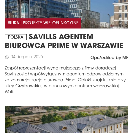
BIURA I PROJEKTY WIELOFUNKCYJNE
SAVILLS AGENTEM
POLSKA
BIUROWCA PRIME W WARSZAWIE
04 sierpnia 2026
schedule
Opr./edited by MF
Zespół reprezentacji wynajmującego z firmy doradczej
Savills został współwyłącznym agentem odpowiedzialnym
za komercjalizację biurowca Prime. Obiekt znajduje się przy
ulicy Grzybowskiej, w biznesowym centrum warszawskiej
Woli.