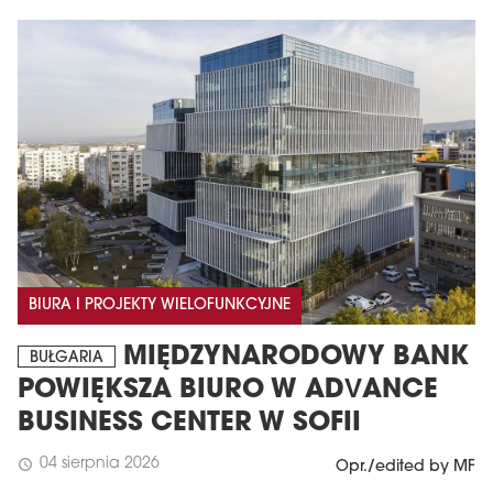
BIURA I PROJEKTY WIELOFUNKCYJNE
MIĘDZYNARODOWY BANK
BUŁGARIA
POWIĘKSZA BIURO W ADVANCE
BUSINESS CENTER W SOFII
04 sierpnia 2026
schedule
Opr./edited by MF