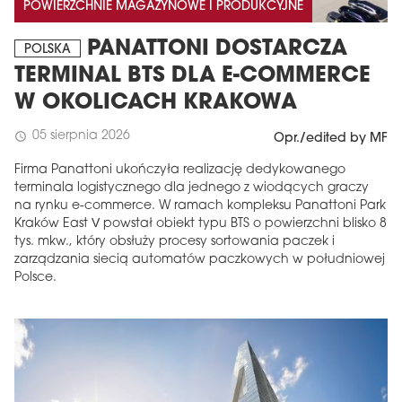
POWIERZCHNIE MAGAZYNOWE I PRODUKCYJNE
PANATTONI DOSTARCZA
POLSKA
TERMINAL BTS DLA E-COMMERCE
W OKOLICACH KRAKOWA
05 sierpnia 2026
schedule
Opr./edited by MF
Firma Panattoni ukończyła realizację dedykowanego
terminala logistycznego dla jednego z wiodących graczy
na rynku e-commerce. W ramach kompleksu Panattoni Park
Kraków East V powstał obiekt typu BTS o powierzchni blisko 8
tys. mkw., który obsłuży procesy sortowania paczek i
zarządzania siecią automatów paczkowych w południowej
Polsce.