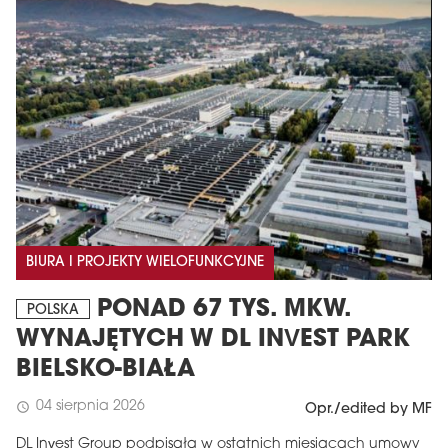
BIURA I PROJEKTY WIELOFUNKCYJNE
PONAD 67 TYS. MKW.
POLSKA
WYNAJĘTYCH W DL INVEST PARK
BIELSKO-BIAŁA
04 sierpnia 2026
schedule
Opr./edited by MF
DL Invest Group podpisała w ostatnich miesiącach umowy