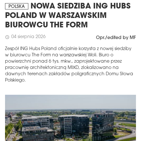
NOWA SIEDZIBA ING HUBS
POLSKA
POLAND W WARSZAWSKIM
BIUROWCU THE FORM
04 sierpnia 2026
schedule
Opr./edited by MF
Zespół ING Hubs Poland oficjalnie korzysta z nowej siedziby
w biurowcu The Form na warszawskiej Woli. Biuro o
powierzchni ponad 6 tys. mkw., zaprojektowane przez
pracownię architektoniczną MIXD, zlokalizowano na
dawnych terenach zakładów poligraficznych Domu Słowa
Polskiego.