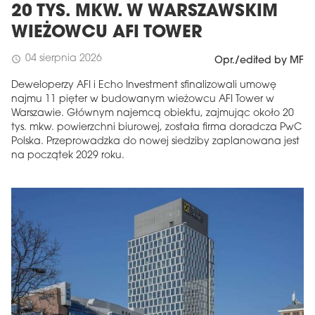
20 TYS. MKW. W WARSZAWSKIM
WIEŻOWCU AFI TOWER
04 sierpnia 2026
schedule
Opr./edited by MF
Deweloperzy AFI i Echo Investment sfinalizowali umowę
najmu 11 pięter w budowanym wieżowcu AFI Tower w
Warszawie. Głównym najemcą obiektu, zajmując około 20
tys. mkw. powierzchni biurowej, została firma doradcza PwC
Polska. Przeprowadzka do nowej siedziby zaplanowana jest
na początek 2029 roku.