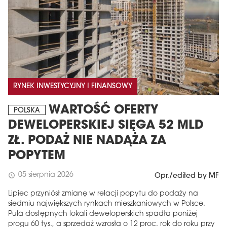
RYNEK INWESTYCYJNY I FINANSOWY
WARTOŚĆ OFERTY
POLSKA
DEWELOPERSKIEJ SIĘGA 52 MLD
ZŁ. PODAŻ NIE NADĄŻA ZA
POPYTEM
05 sierpnia 2026
schedule
Opr./edited by MF
Lipiec przyniósł zmianę w relacji popytu do podaży na
siedmiu największych rynkach mieszkaniowych w Polsce.
Pula dostępnych lokali deweloperskich spadła poniżej
progu 60 tys., a sprzedaż wzrosła o 12 proc. rok do roku przy