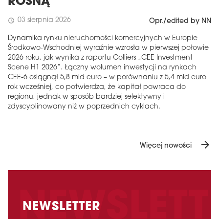
ROSNĄ
03 sierpnia 2026
schedule
Opr./edited by NN
Dynamika rynku nieruchomości komercyjnych w Europie
Środkowo-Wschodniej wyraźnie wzrosła w pierwszej połowie
2026 roku, jak wynika z raportu Colliers „CEE Investment
Scene H1 2026”. Łączny wolumen inwestycji na rynkach
CEE-6 osiągnął 5,8 mld euro – w porównaniu z 5,4 mld euro
rok wcześniej, co potwierdza, że ​​kapitał powraca do
regionu, jednak w sposób bardziej selektywny i
zdyscyplinowany niż w poprzednich cyklach.
arrow_forward
Więcej nowości
NEWSLETTER