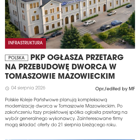
INFRASTRUKTURA
PKP OGŁASZA PRZETARG
POLSKA
NA PRZEBUDOWĘ DWORCA W
TOMASZOWIE MAZOWIECKIM
04 sierpnia 2026
schedule
Opr./edited by MF
Polskie Koleje Państwowe planują kompleksową
modernizację dworca w Tomaszowie Mazowieckim. Po
zakończeniu fazy projektowej spółka ogłosiła przetarg na
wybór generalnego wykonawcy. Zainteresowane firmy
mogą składać oferty do 21 sierpnia bieżącego roku.