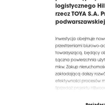
logistycznego Hi
rzecz TOYA S.A. P
podwarszawskiej
Inwestycja obejmuje no
przestrzeniami biurowo-adm
towarzyszącą, będący obec
Łączna powierzchnia użyt
mkw. Zakup nieruchomości
zakładającą dalszy rozwój
efektywności procesów m
Sprzedaż projektu Hillwo
Posiadas