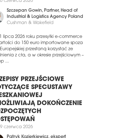
erzchni dystrybucyjnej w nowo
0 czerwca 2026
udowanym magazynie na terenie
leksu CTPark Louny II w Czechach.
Szczepan Gowin
, Partner, Head of
0 lipca 2026
Industrial & Logistics Agency Poland
Cushman & Wakefield
 BUDUJE PARK LOGISTYCZNY W
DGOSZCZY
1 lipca 2026 roku przesyłki e-commerce
a CTP ogłosiła start nowej inwestycji o
artości do 150 euro importowane spoza
wie CTPark Bydgoszcz. Nowoczesny
 Europejskiej przestaną korzystać ze
leks przemysłowo-logistyczny zaoferuje
nienia z cła, a w okresie przejściowym –
nie ponad 51 tys. mkw. powierzchni.
p ...
poczęcie prac budowlanych
anowano na najbliższe miesiące.
ZEPISY PRZEJŚCIOWE
9 lipca 2026
TYCZĄCE SPECUSTAWY
CROHARVEST WYBUDUJE
RWSZĄ W EUROPIE FABRYKĘ
ESZKANIOWEJ
AŁKA MIKROBIOLOGICZNEGO
OŻLIWIAJĄ DOKOŃCZENIE
a MicroHarvest planuje budowę
ZPOCZĘTYCH
wacyjnego zakładu produkcji białka
OSTĘPOWAŃ
obiologicznego w niemieckiej
scowości Leuna. Będzie to pierwsza
9 czerwca 2026