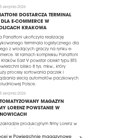
5 sierpnia 2026
ATTONI DOSTARCZA TERMINAL
S DLA E-COMMERCE W
OLICACH KRAKOWA
a Panattoni ukończyła realizację
ykowanego terminala logistycznego dla
ego z wiodących graczy na rynku e-
merce. W ramach kompleksu Panattoni
 Kraków East V powstał obiekt typu BTS
wierzchni blisko 8 tys. mkw., który
uży procesy sortowania paczek i
ządzania siecią automatów paczkowych
łudniowej Polsce.
5 sierpnia 2026
UTOMATYZOWANY MAGAZYN
MY LORENZ POWSTANIE W
ANOWICACH
 zakładzie produkcyjnym firmy Lorenz w
nowicach powstaje nowy magazyn o
erzchni około 16 tys. mkw. Za realizację
ęcej w Powierzchnie magazynowe