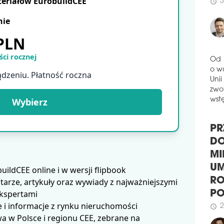
teriałów EurobuildCEE
powi
3
schedule
wyb
nie
komp
schedule
3
 PLN
CTP
ci rocznej
BY
Od 
ądzeniu. Płatność roczna
Firm
o w
naz
Unii
komp
zwol
Wybierz
łącz
wstę
Roz
zapl
PR
schedule
2
DO
MI
PIE
MI
ldCEE online i w wersji flipbook
BI
UM
arze, artykuły oraz wywiady z najważniejszymi
Firm
RO
ekspertami
inno
P
 i informacje z rynku nieruchomości
mikr
miej
2
 w Polsce i regionu CEE, zebrane na
schedule