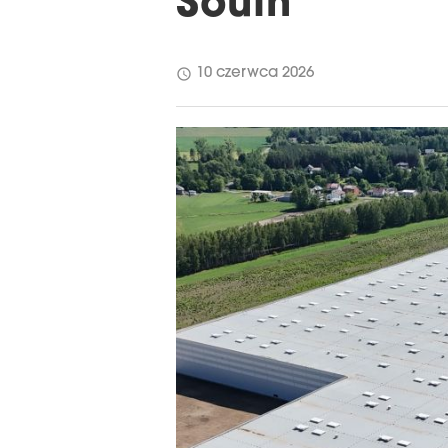
South
schedule
10 czerwca 2026