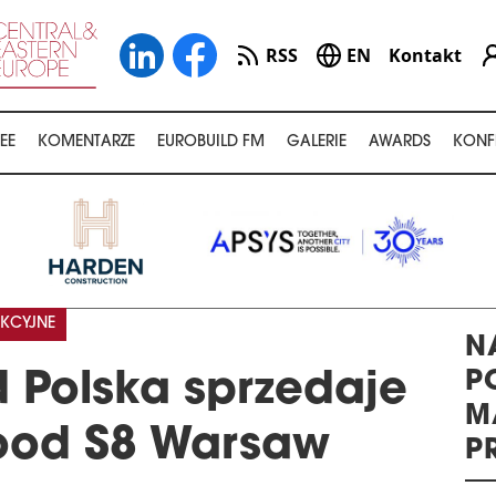
RSS
EN
Kontakt
EE
KOMENTARZE
EUROBUILD FM
GALERIE
AWARDS
KONF
KCYJNE
N
P
 Polska sprzedaje
M
wood S8 Warsaw
P