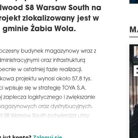
schedule
0
llwood S8 Warsaw South na
HO
PO
rojekt zlokalizowany jest w
Firm
 gminie Żabia Wola.
tys
M
park
któr
pozi
woczesny budynek magazynowy wraz z
na u
naj
inistracyjnymi oraz infrastrukturą
schedule
3
nie w ostatniej fazie realizacji.
DI
kowa projektu wynosi około 57,8 tys.
PO
 wpisuje się w strategię TOYA S.A.
BU
 zaplecza logistycznego i zwiększanie
Firm
prze
agazynowych oraz dystrybucyjnych.
Česk
od S8 Warsaw South potwierdza utrzy
wyna
tej 
skom
z już konto?
Zaloguj się
schedule
3