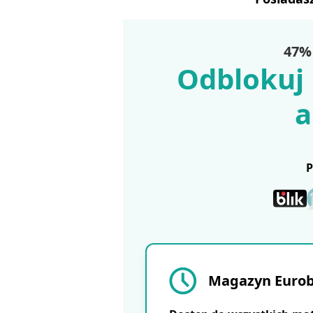
47% 
Odblokuj 
a
Magazyn Eurobu