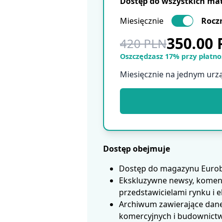
Dostęp do wszystkich ma
Miesięcznie
Rocz
350.00
420 PLN
Oszczędzasz 17% przy płatnoś
Miesięcznie na jednym urz
Dostęp obejmuje
Dostęp do magazynu Eurobui
Ekskluzywne newsy, koment
przedstawicielami rynku i 
Archiwum zawierające dane
komercyjnych i budownictwa