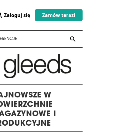
Zaloguj się
Zamów teraz!
search
search
ERENCJE
AJNOWSZE W
OWIERZCHNIE
AGAZYNOWE I
RODUKCYJNE