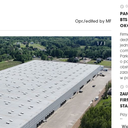
schedule
0
PAN
BT
Opr./edited by MF
OK
Firm
ded
1 / 1
jedn
com
Park
o po
obsł
zar
w po
schedule
0
ZA
FIR
ST
Przy
Sta
powi
Wi