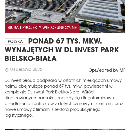
BIURA I PROJEKTY WIELOFUNKCYJNE
PONAD 67 TYS. MKW.
POLSKA
WYNAJĘTYCH W DL INVEST PARK
BIELSKO-BIAŁA
04 sierpnia 2026
schedule
Opr./edited by MF
DL Invest Group podpisała w ostatnich miesiącach umowy
najmu obejmujące ponad 67 tys. mkw. powierzchni w
kompleksie DL Invest Park Bielsko-Biała. Wśród
sfinalizowanych transakcji znalazły się długoterminowe
przedłużenia kontraktów z dotychczasowymi klientami oraz
nowe umowy z firmami z sektora produkcyjnego i
logistycznego.