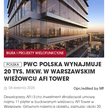
BIURA I PROJEKTY WIELOFUNKCYJNE
PWC POLSKA WYNAJMUJE
POLSKA
20 TYS. MKW. W WARSZAWSKIM
WIEŻOWCU AFI TOWER
04 sierpnia 2026
schedule
Opr./edited by MF
Deweloperzy AFI i Echo Investment sfinalizowali umowę
najmu 11 pięter w budowanym wieżowcu AFI Tower w
Warszawie. Głównym najemcą obiektu, zajmując około 20