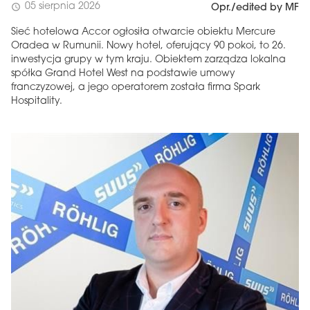
05 sierpnia 2026
schedule
Opr./edited by MF
Sieć hotelowa Accor ogłosiła otwarcie obiektu Mercure
Oradea w Rumunii. Nowy hotel, oferujący 90 pokoi, to 26.
inwestycja grupy w tym kraju. Obiektem zarządza lokalna
spółka Grand Hotel West na podstawie umowy
franczyzowej, a jego operatorem została firma Spark
Hospitality.