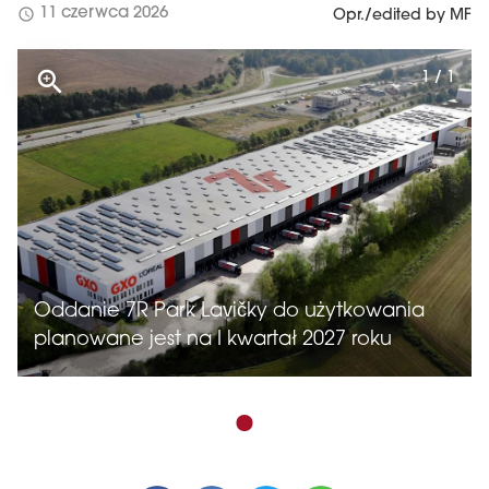
schedule
11 czerwca 2026
Opr./edited by MF
1 / 1
Oddanie 7R Park Lavičky do użytkowania
planowane jest na I kwartał 2027 roku