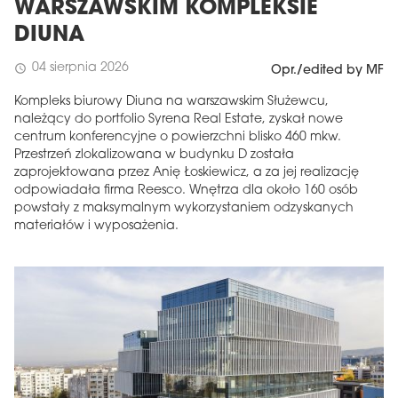
WARSZAWSKIM KOMPLEKSIE
DIUNA
04 sierpnia 2026
schedule
Opr./edited by MF
Kompleks biurowy Diuna na warszawskim Służewcu,
należący do portfolio Syrena Real Estate, zyskał nowe
centrum konferencyjne o powierzchni blisko 460 mkw.
Przestrzeń zlokalizowana w budynku D została
zaprojektowana przez Anię Łoskiewicz, a za jej realizację
odpowiadała firma Reesco. Wnętrza dla około 160 osób
powstały z maksymalnym wykorzystaniem odzyskanych
materiałów i wyposażenia.