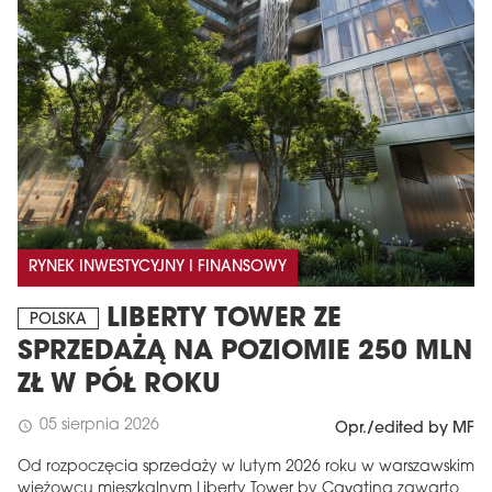
RYNEK INWESTYCYJNY I FINANSOWY
LIBERTY TOWER ZE
POLSKA
SPRZEDAŻĄ NA POZIOMIE 250 MLN
ZŁ W PÓŁ ROKU
05 sierpnia 2026
schedule
Opr./edited by MF
Od rozpoczęcia sprzedaży w lutym 2026 roku w warszawskim
wieżowcu mieszkalnym Liberty Tower by Cavatina zawarto