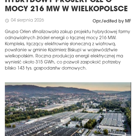
HYBRYDOWY PROJEKT OZE O
MOCY 216 MW W WIELKOPOLSCE
04 sierpnia 2026
schedule
Opr./edited by MF
Grupa Orlen sfinalizowała zakup projektu hybrydowej farmy
odnawialnych źródeł energii o łącznej mocy 216 MW.
Kompleks, łączący elektrownię słoneczną z wiatrową,
powstanie w gminie Kazimierz Biskupi w województwie
wielkopolskim. Roczna produkcja energii elektrycznej ma
wynieść około 315 GWh, co pozwoli zaspokoić potrzeby
blisko 143 tys. gospodarstw domowych.