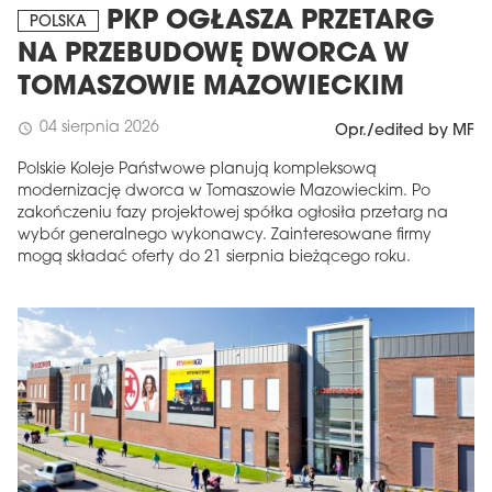
PKP OGŁASZA PRZETARG
POLSKA
NA PRZEBUDOWĘ DWORCA W
TOMASZOWIE MAZOWIECKIM
04 sierpnia 2026
schedule
Opr./edited by MF
Polskie Koleje Państwowe planują kompleksową
modernizację dworca w Tomaszowie Mazowieckim. Po
zakończeniu fazy projektowej spółka ogłosiła przetarg na
wybór generalnego wykonawcy. Zainteresowane firmy
mogą składać oferty do 21 sierpnia bieżącego roku.