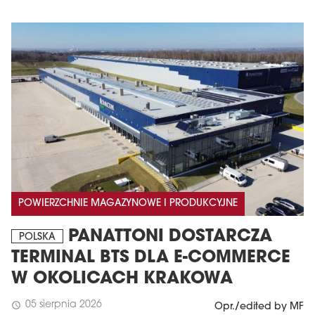
POWIERZCHNIE MAGAZYNOWE I PRODUKCYJNE
PANATTONI DOSTARCZA
POLSKA
TERMINAL BTS DLA E-COMMERCE
W OKOLICACH KRAKOWA
05 sierpnia 2026
schedule
Opr./edited by MF