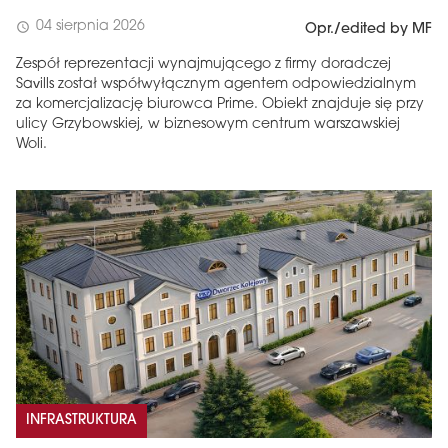
04 sierpnia 2026
schedule
Opr./edited by MF
Zespół reprezentacji wynajmującego z firmy doradczej
Savills został współwyłącznym agentem odpowiedzialnym
za komercjalizację biurowca Prime. Obiekt znajduje się przy
ulicy Grzybowskiej, w biznesowym centrum warszawskiej
Woli.
INFRASTRUKTURA