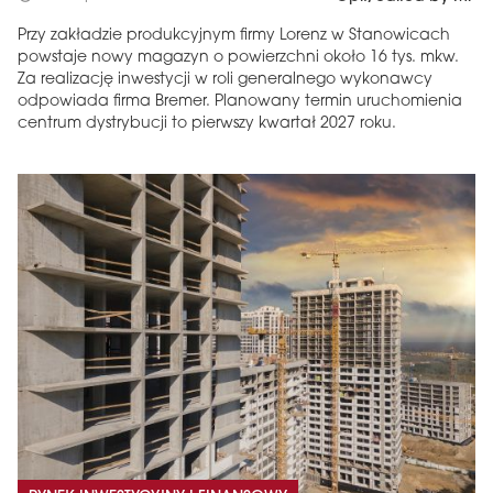
Przy zakładzie produkcyjnym firmy Lorenz w Stanowicach
powstaje nowy magazyn o powierzchni około 16 tys. mkw.
Za realizację inwestycji w roli generalnego wykonawcy
odpowiada firma Bremer. Planowany termin uruchomienia
centrum dystrybucji to pierwszy kwartał 2027 roku.
MAGAZYN
Wydanie 6 (308)
CZERWIEC 2026
arrow_forward
Więcej w tym wydaniu
Zamów teraz!