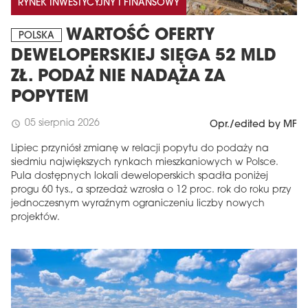
RYNEK INWESTYCYJNY I FINANSOWY
WARTOŚĆ OFERTY
POLSKA
DEWELOPERSKIEJ SIĘGA 52 MLD
ZŁ. PODAŻ NIE NADĄŻA ZA
POPYTEM
05 sierpnia 2026
schedule
Opr./edited by MF
Lipiec przyniósł zmianę w relacji popytu do podaży na
siedmiu największych rynkach mieszkaniowych w Polsce.
Pula dostępnych lokali deweloperskich spadła poniżej
progu 60 tys., a sprzedaż wzrosła o 12 proc. rok do roku przy
jednoczesnym wyraźnym ograniczeniu liczby nowych
projektów.