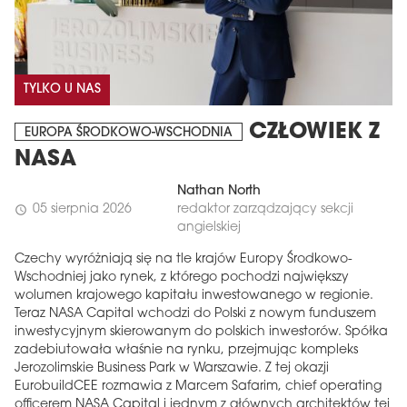
TYLKO U NAS
CZŁOWIEK Z
EUROPA ŚRODKOWO-WSCHODNIA
NASA
Nathan North
05 sierpnia 2026
redaktor zarządzający sekcji
schedule
angielskiej
Czechy wyróżniają się na tle krajów Europy Środkowo-
Wschodniej jako rynek, z którego pochodzi największy
wolumen krajowego kapitału inwestowanego w regionie.
Teraz NASA Capital wchodzi do Polski z nowym funduszem
inwestycyjnym skierowanym do polskich inwestorów. Spółka
zadebiutowała właśnie na rynku, przejmując kompleks
Jerozolimskie Business Park w Warszawie. Z tej okazji
EurobuildCEE rozmawia z Marcem Safarim, chief operating
officerem NASA Capital i jednym z głównych architektów tej