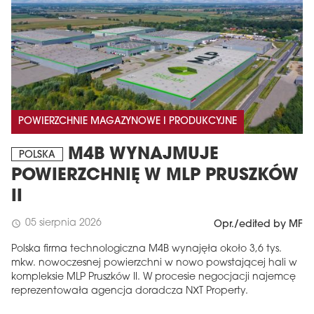
POWIERZCHNIE MAGAZYNOWE I PRODUKCYJNE
M4B WYNAJMUJE
POLSKA
POWIERZCHNIĘ W MLP PRUSZKÓW
II
05 sierpnia 2026
schedule
Opr./edited by MF
Polska firma technologiczna M4B wynajęła około 3,6 tys.
mkw. nowoczesnej powierzchni w nowo powstającej hali w
kompleksie MLP Pruszków II. W procesie negocjacji najemcę
reprezentowała agencja doradcza NXT Property.