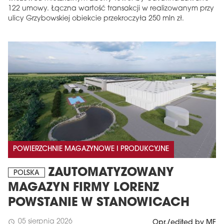
122 umowy. Łączna wartość transakcji w realizowanym przy
ulicy Grzybowskiej obiekcie przekroczyła 250 mln zł.
POWIERZCHNIE MAGAZYNOWE I PRODUKCYJNE
ZAUTOMATYZOWANY
POLSKA
MAGAZYN FIRMY LORENZ
POWSTANIE W STANOWICACH
05 sierpnia 2026
schedule
Opr./edited by MF