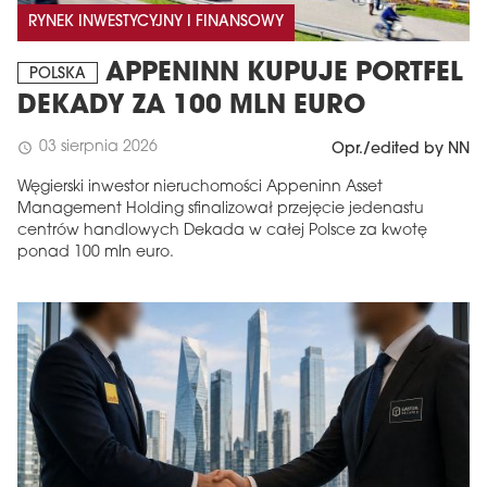
RYNEK INWESTYCYJNY I FINANSOWY
APPENINN KUPUJE PORTFEL
POLSKA
DEKADY ZA 100 MLN EURO
03 sierpnia 2026
schedule
Opr./edited by NN
Węgierski inwestor nieruchomości Appeninn Asset
Management Holding sfinalizował przejęcie jedenastu
centrów handlowych Dekada w całej Polsce za kwotę
ponad 100 mln euro.