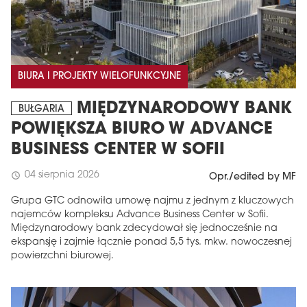
BIURA I PROJEKTY WIELOFUNKCYJNE
MIĘDZYNARODOWY BANK
BUŁGARIA
POWIĘKSZA BIURO W ADVANCE
BUSINESS CENTER W SOFII
04 sierpnia 2026
schedule
Opr./edited by MF
Grupa GTC odnowiła umowę najmu z jednym z kluczowych
najemców kompleksu Advance Business Center w Sofii.
Międzynarodowy bank zdecydował się jednocześnie na
ekspansję i zajmie łącznie ponad 5,5 tys. mkw. nowoczesnej
powierzchni biurowej.