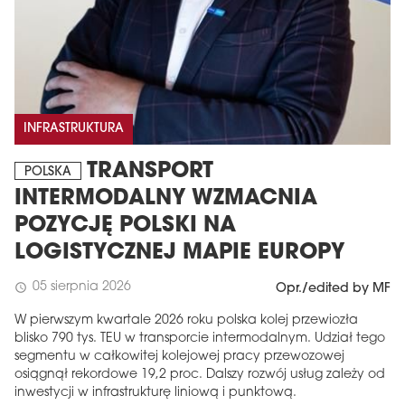
INFRASTRUKTURA
TRANSPORT
POLSKA
INTERMODALNY WZMACNIA
POZYCJĘ POLSKI NA
LOGISTYCZNEJ MAPIE EUROPY
05 sierpnia 2026
schedule
Opr./edited by MF
W pierwszym kwartale 2026 roku polska kolej przewiozła
blisko 790 tys. TEU w transporcie intermodalnym. Udział tego
segmentu w całkowitej kolejowej pracy przewozowej
osiągnął rekordowe 19,2 proc. Dalszy rozwój usług zależy od
inwestycji w infrastrukturę liniową i punktową.