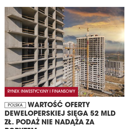
MAGAZYN
Wydanie 6 (308)
CZERWIEC 2026
RYNEK INWESTYCYJNY I FINANSOWY
arrow_forward
Więcej w tym wydaniu
WARTOŚĆ OFERTY
Zamów teraz!
POLSKA
DEWELOPERSKIEJ SIĘGA 52 MLD
ZŁ. PODAŻ NIE NADĄŻA ZA