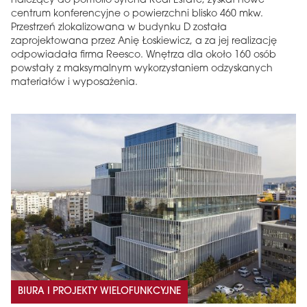
należący do portfolio Syrena Real Estate, zyskał nowe
centrum konferencyjne o powierzchni blisko 460 mkw.
Przestrzeń zlokalizowana w budynku D została
zaprojektowana przez Anię Łoskiewicz, a za jej realizację
odpowiadała firma Reesco. Wnętrza dla około 160 osób
powstały z maksymalnym wykorzystaniem odzyskanych
materiałów i wyposażenia.
BIURA I PROJEKTY WIELOFUNKCYJNE