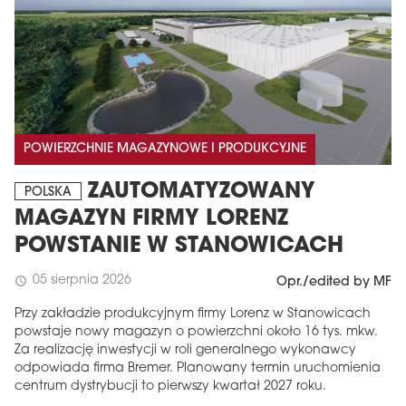
POWIERZCHNIE MAGAZYNOWE I PRODUKCYJNE
ZAUTOMATYZOWANY
POLSKA
MAGAZYN FIRMY LORENZ
POWSTANIE W STANOWICACH
05 sierpnia 2026
schedule
Opr./edited by MF
Przy zakładzie produkcyjnym firmy Lorenz w Stanowicach
powstaje nowy magazyn o powierzchni około 16 tys. mkw.
Za realizację inwestycji w roli generalnego wykonawcy
odpowiada firma Bremer. Planowany termin uruchomienia
centrum dystrybucji to pierwszy kwartał 2027 roku.