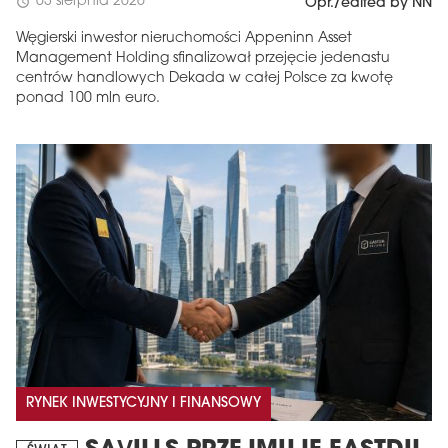
03 sierpnia 2026
schedule
Opr./edited by NN
Węgierski inwestor nieruchomości Appeninn Asset
Management Holding sfinalizował przejęcie jedenastu
centrów handlowych Dekada w całej Polsce za kwotę
ponad 100 mln euro.
RYNEK INWESTYCYJNY I FINANSOWY