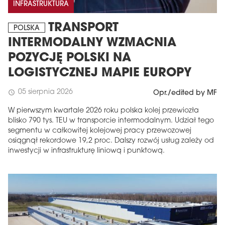
INFRASTRUKTURA
TRANSPORT
POLSKA
INTERMODALNY WZMACNIA
POZYCJĘ POLSKI NA
LOGISTYCZNEJ MAPIE EUROPY
05 sierpnia 2026
schedule
Opr./edited by MF
W pierwszym kwartale 2026 roku polska kolej przewiozła
blisko 790 tys. TEU w transporcie intermodalnym. Udział tego
segmentu w całkowitej kolejowej pracy przewozowej
osiągnął rekordowe 19,2 proc. Dalszy rozwój usług zależy od
inwestycji w infrastrukturę liniową i punktową.