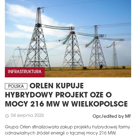
INFRASTRUKTURA
ORLEN KUPUJE
POLSKA
HYBRYDOWY PROJEKT OZE O
MOCY 216 MW W WIELKOPOLSCE
04 sierpnia 2026
schedule
Opr./edited by MF
Grupa Orlen sfinalizowała zakup projektu hybrydowej farmy
odnawialnych źródeł energii o łącznej mocy 216 MW.