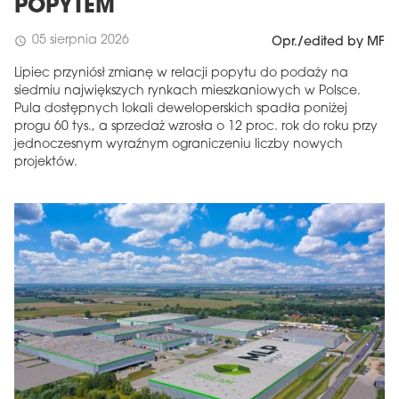
POPYTEM
05 sierpnia 2026
schedule
Opr./edited by MF
Lipiec przyniósł zmianę w relacji popytu do podaży na
siedmiu największych rynkach mieszkaniowych w Polsce.
Pula dostępnych lokali deweloperskich spadła poniżej
progu 60 tys., a sprzedaż wzrosła o 12 proc. rok do roku przy
jednoczesnym wyraźnym ograniczeniu liczby nowych
projektów.