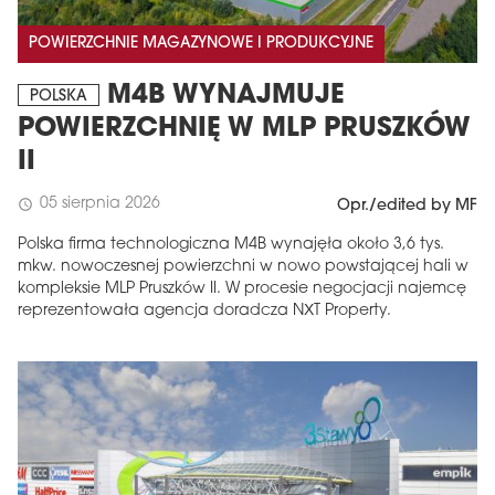
POWIERZCHNIE MAGAZYNOWE I PRODUKCYJNE
M4B WYNAJMUJE
POLSKA
POWIERZCHNIĘ W MLP PRUSZKÓW
II
05 sierpnia 2026
schedule
Opr./edited by MF
Polska firma technologiczna M4B wynajęła około 3,6 tys.
mkw. nowoczesnej powierzchni w nowo powstającej hali w
kompleksie MLP Pruszków II. W procesie negocjacji najemcę
reprezentowała agencja doradcza NXT Property.