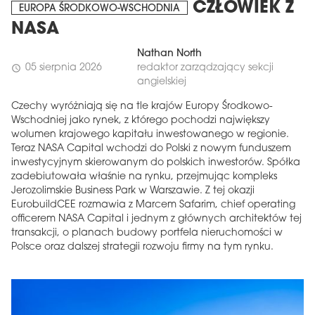
CZŁOWIEK Z
EUROPA ŚRODKOWO-WSCHODNIA
NASA
Nathan North
05 sierpnia 2026
redaktor zarządzający sekcji
schedule
angielskiej
Czechy wyróżniają się na tle krajów Europy Środkowo-
Wschodniej jako rynek, z którego pochodzi największy
wolumen krajowego kapitału inwestowanego w regionie.
Teraz NASA Capital wchodzi do Polski z nowym funduszem
inwestycyjnym skierowanym do polskich inwestorów. Spółka
zadebiutowała właśnie na rynku, przejmując kompleks
Jerozolimskie Business Park w Warszawie. Z tej okazji
EurobuildCEE rozmawia z Marcem Safarim, chief operating
officerem NASA Capital i jednym z głównych architektów tej
transakcji, o planach budowy portfela nieruchomości w
Polsce oraz dalszej strategii rozwoju firmy na tym rynku.