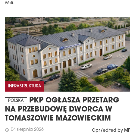
Woli.
INFRASTRUKTURA
PKP OGŁASZA PRZETARG
POLSKA
NA PRZEBUDOWĘ DWORCA W
TOMASZOWIE MAZOWIECKIM
04 sierpnia 2026
schedule
Opr./edited by MF