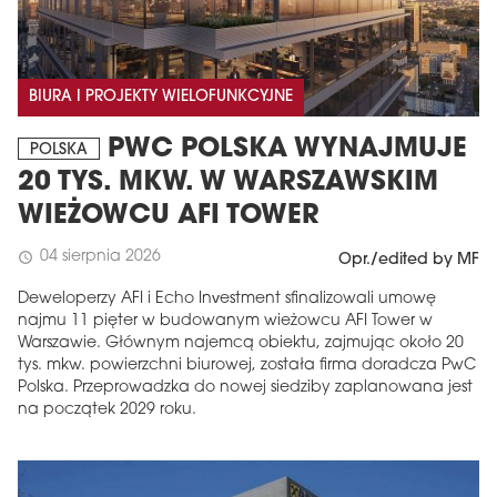
BIURA I PROJEKTY WIELOFUNKCYJNE
PWC POLSKA WYNAJMUJE
POLSKA
20 TYS. MKW. W WARSZAWSKIM
WIEŻOWCU AFI TOWER
04 sierpnia 2026
schedule
Opr./edited by MF
Deweloperzy AFI i Echo Investment sfinalizowali umowę
najmu 11 pięter w budowanym wieżowcu AFI Tower w
Warszawie. Głównym najemcą obiektu, zajmując około 20
tys. mkw. powierzchni biurowej, została firma doradcza PwC
Polska. Przeprowadzka do nowej siedziby zaplanowana jest
na początek 2029 roku.