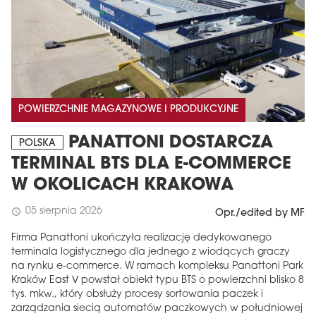
POWIERZCHNIE MAGAZYNOWE I PRODUKCYJNE
PANATTONI DOSTARCZA
POLSKA
TERMINAL BTS DLA E-COMMERCE
W OKOLICACH KRAKOWA
05 sierpnia 2026
schedule
Opr./edited by MF
Firma Panattoni ukończyła realizację dedykowanego
terminala logistycznego dla jednego z wiodących graczy
na rynku e-commerce. W ramach kompleksu Panattoni Park
Kraków East V powstał obiekt typu BTS o powierzchni blisko 8
tys. mkw., który obsłuży procesy sortowania paczek i
zarządzania siecią automatów paczkowych w południowej