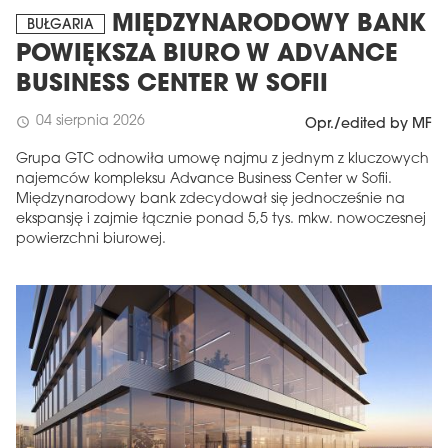
MIĘDZYNARODOWY BANK
BUŁGARIA
POWIĘKSZA BIURO W ADVANCE
BUSINESS CENTER W SOFII
04 sierpnia 2026
schedule
Opr./edited by MF
Grupa GTC odnowiła umowę najmu z jednym z kluczowych
najemców kompleksu Advance Business Center w Sofii.
Międzynarodowy bank zdecydował się jednocześnie na
ekspansję i zajmie łącznie ponad 5,5 tys. mkw. nowoczesnej
powierzchni biurowej.