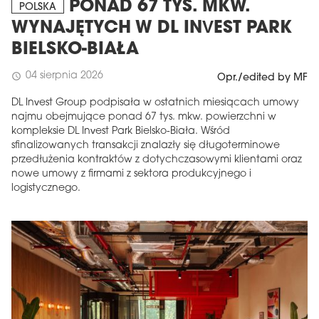
PONAD 67 TYS. MKW.
POLSKA
WYNAJĘTYCH W DL INVEST PARK
BIELSKO-BIAŁA
04 sierpnia 2026
schedule
Opr./edited by MF
DL Invest Group podpisała w ostatnich miesiącach umowy
najmu obejmujące ponad 67 tys. mkw. powierzchni w
kompleksie DL Invest Park Bielsko-Biała. Wśród
sfinalizowanych transakcji znalazły się długoterminowe
przedłużenia kontraktów z dotychczasowymi klientami oraz
nowe umowy z firmami z sektora produkcyjnego i
logistycznego.