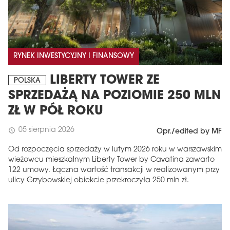
RYNEK INWESTYCYJNY I FINANSOWY
LIBERTY TOWER ZE
POLSKA
SPRZEDAŻĄ NA POZIOMIE 250 MLN
ZŁ W PÓŁ ROKU
05 sierpnia 2026
schedule
Opr./edited by MF
Od rozpoczęcia sprzedaży w lutym 2026 roku w warszawskim
wieżowcu mieszkalnym Liberty Tower by Cavatina zawarto
122 umowy. Łączna wartość transakcji w realizowanym przy
ulicy Grzybowskiej obiekcie przekroczyła 250 mln zł.