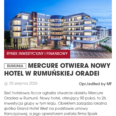
RYNEK INWESTYCYJNY I FINANSOWY
MERCURE OTWIERA NOWY
RUMUNIA
HOTEL W RUMUŃSKIEJ ORADEI
05 sierpnia 2026
schedule
Opr./edited by MF
Sieć hotelowa Accor ogłosiła otwarcie obiektu Mercure
Oradea w Rumunii. Nowy hotel, oferujący 90 pokoi, to 26.
inwestycja grupy w tym kraju. Obiektem zarządza lokalna
spółka Grand Hotel West na podstawie umowy
franczyzowej, a jego operatorem została firma Spark