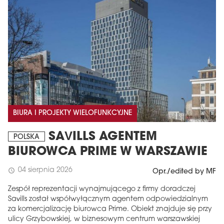
BIURA I PROJEKTY WIELOFUNKCYJNE
SAVILLS AGENTEM
POLSKA
BIUROWCA PRIME W WARSZAWIE
04 sierpnia 2026
schedule
Opr./edited by MF
Zespół reprezentacji wynajmującego z firmy doradczej
Savills został współwyłącznym agentem odpowiedzialnym
za komercjalizację biurowca Prime. Obiekt znajduje się przy
ulicy Grzybowskiej, w biznesowym centrum warszawskiej