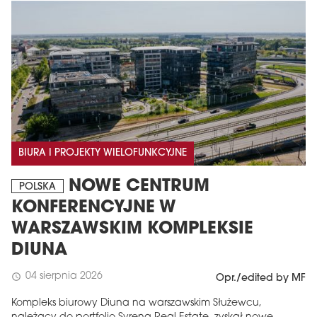
BIURA I PROJEKTY WIELOFUNKCYJNE
NOWE CENTRUM
POLSKA
KONFERENCYJNE W
WARSZAWSKIM KOMPLEKSIE
DIUNA
04 sierpnia 2026
schedule
Opr./edited by MF
Kompleks biurowy Diuna na warszawskim Służewcu,