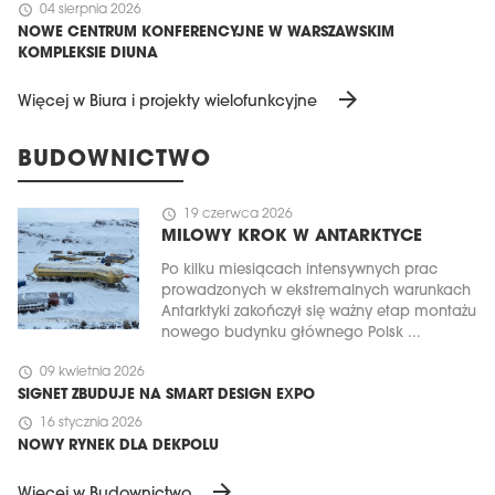
schedule
04 sierpnia 2026
NOWE CENTRUM KONFERENCYJNE W WARSZAWSKIM
KOMPLEKSIE DIUNA
arrow_forward
Więcej w Biura i projekty wielofunkcyjne
BUDOWNICTWO
schedule
19 czerwca 2026
MILOWY KROK W ANTARKTYCE
Po kilku miesiącach intensywnych prac
prowadzonych w ekstremalnych warunkach
Antarktyki zakończył się ważny etap montażu
nowego budynku głównego Polsk ...
schedule
09 kwietnia 2026
SIGNET ZBUDUJE NA SMART DESIGN EXPO
schedule
16 stycznia 2026
NOWY RYNEK DLA DEKPOLU
arrow_forward
Więcej w Budownictwo