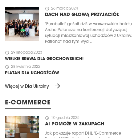
schedule
26 marca 2024
DACH NAD GŁOWĄ PRZYJACIÓŁ
"Eurobuild" gościł dziś w warszawskim hotelu
Arche Poloneza na konferencji dotyczącej
sytuacji mieszkaniowej uchodźców z Ukrainy.
Patronat nad tym wyd ...
schedule
29 listopada 2023
WIELKIE BRAWA DLA GROCHOWSKICH!
schedule
28 kwietnia 2022
PLATAN DLA UCHODŹCÓW
arrow_forward
Więcej w Dla Ukrainy
E-COMMERCE
schedule
10 grudnia 2025
AI POMOŻE W ZAKUPACH
Jak pokazuje raport DHL "E-Commerce