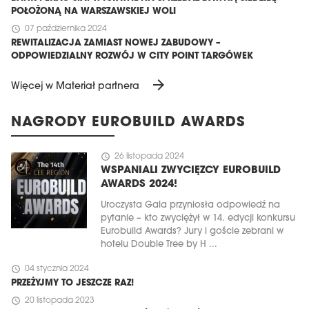
POŁOŻONĄ NA WARSZAWSKIEJ WOLI
schedule
07 października 2024
REWITALIZACJA ZAMIAST NOWEJ ZABUDOWY –
ODPOWIEDZIALNY ROZWÓJ W CITY POINT TARGÓWEK
arrow_forward
Więcej w Materiał partnera
NAGRODY EUROBUILD AWARDS
schedule
26 listopada 2024
WSPANIALI ZWYCIĘZCY EUROBUILD
AWARDS 2024!
Uroczysta Gala przyniosła odpowiedź na
pytanie – kto zwyciężył w 14. edycji konkursu
Eurobuild Awards? Jury i goście zebrani w
hotelu Double Tree by H ...
schedule
04 stycznia 2024
PRZEŻYJMY TO JESZCZE RAZ!
schedule
20 listopada 2023