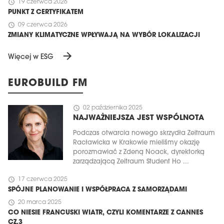
schedule
19 czerwca 2026
PUNKT Z CERTYFIKATEM
schedule
09 czerwca 2026
ZMIANY KLIMATYCZNE WPŁYWAJĄ NA WYBÓR LOKALIZACJI
arrow_forward
Więcej w ESG
EUROBUILD FM
schedule
02 października 2025
NAJWAŻNIEJSZA JEST WSPÓLNOTA
Podczas otwarcia nowego skrzydła Zeitraum
Racławicka w Krakowie mieliśmy okazję
porozmawiać z Zdeną Noack, dyrektorką
zarządzającą Zeitraum Student Ho ...
schedule
17 czerwca 2025
SPÓJNE PLANOWANIE I WSPÓŁPRACA Z SAMORZĄDAMI
schedule
20 marca 2025
CO NIESIE FRANCUSKI WIATR, CZYLI KOMENTARZE Z CANNES
CZ.3