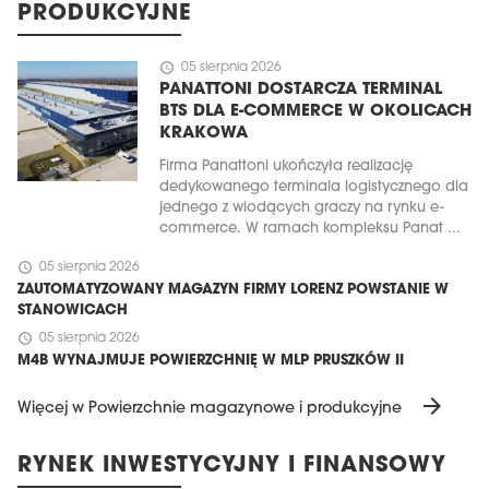
PRODUKCYJNE
schedule
05 sierpnia 2026
PANATTONI DOSTARCZA TERMINAL
BTS DLA E-COMMERCE W OKOLICACH
KRAKOWA
Firma Panattoni ukończyła realizację
dedykowanego terminala logistycznego dla
jednego z wiodących graczy na rynku e-
commerce. W ramach kompleksu Panat ...
schedule
05 sierpnia 2026
ZAUTOMATYZOWANY MAGAZYN FIRMY LORENZ POWSTANIE W
STANOWICACH
schedule
05 sierpnia 2026
M4B WYNAJMUJE POWIERZCHNIĘ W MLP PRUSZKÓW II
arrow_forward
Więcej w Powierzchnie magazynowe i produkcyjne
RYNEK INWESTYCYJNY I FINANSOWY