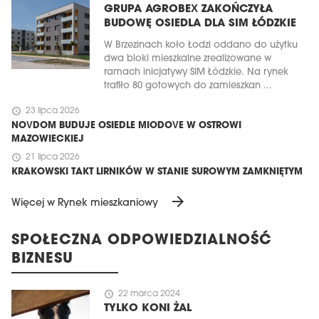
GRUPA AGROBEX ZAKOŃCZYŁA
BUDOWĘ OSIEDLA DLA SIM ŁÓDZKIE
W Brzezinach koło Łodzi oddano do użytku
dwa bloki mieszkalne zrealizowane w
ramach inicjatywy SIM Łódzkie. Na rynek
trafiło 80 gotowych do zamieszkan ...
schedule
23 lipca 2026
NOVDOM BUDUJE OSIEDLE MIODOVE W OSTROWI
MAZOWIECKIEJ
schedule
21 lipca 2026
KRAKOWSKI TAKT LIRNIKÓW W STANIE SUROWYM ZAMKNIĘTYM
arrow_forward
Więcej w Rynek mieszkaniowy
SPOŁECZNA ODPOWIEDZIALNOŚĆ
BIZNESU
schedule
22 marca 2024
TYLKO KONI ŻAL