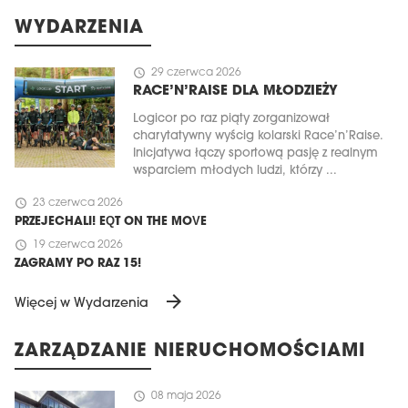
WYDARZENIA
schedule
29 czerwca 2026
RACE’N’RAISE DLA MŁODZIEŻY
Logicor po raz piąty zorganizował
charytatywny wyścig kolarski Race’n’Raise.
Inicjatywa łączy sportową pasję z realnym
wsparciem młodych ludzi, którzy ...
schedule
23 czerwca 2026
PRZEJECHALI! EQT ON THE MOVE
schedule
19 czerwca 2026
ZAGRAMY PO RAZ 15!
arrow_forward
Więcej w Wydarzenia
ZARZĄDZANIE NIERUCHOMOŚCIAMI
schedule
08 maja 2026