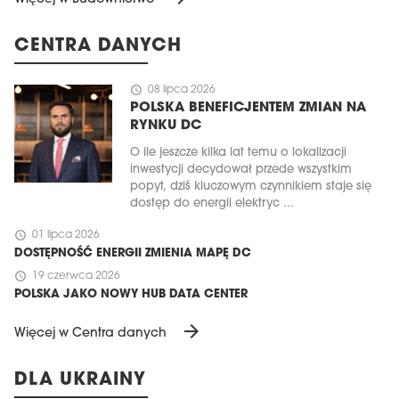
CENTRA DANYCH
schedule
08 lipca 2026
POLSKA BENEFICJENTEM ZMIAN NA
RYNKU DC
O ile jeszcze kilka lat temu o lokalizacji
inwestycji decydował przede wszystkim
popyt, dziś kluczowym czynnikiem staje się
dostęp do energii elektryc ...
schedule
01 lipca 2026
DOSTĘPNOŚĆ ENERGII ZMIENIA MAPĘ DC
schedule
19 czerwca 2026
POLSKA JAKO NOWY HUB DATA CENTER
arrow_forward
Więcej w Centra danych
DLA UKRAINY