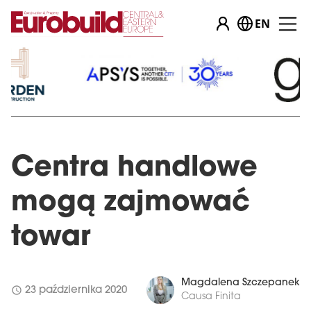
EN
Centra handlowe
mogą zajmować
towar
Magdalena Szczepanek
schedule
23 października 2020
Causa Finita