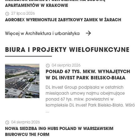
APARTAMENTÓW W KRAKOWIE
schedule
27 lipca 2026
AGROBEX WYREMONTUJE ZABYTKOWY ZAMEK W ŻARACH
arrow_forward
Więcej w Architektura i urbanistyka
BIURA I PROJEKTY WIELOFUNKCYJNE
schedule
04 sierpnia 2026
PONAD 67 TYS. MKW. WYNAJĘTYCH
W DL INVEST PARK BIELSKO-BIAŁA
DL Invest Group podpisała w ostatnich
miesiącach umowy najmu obejmujące
ponad 67 tys. mkw. powierzchni w
kompleksie DL Invest Park Bielsko-Biała. Wśró
...
schedule
04 sierpnia 2026
NOWA SIEDZIBA ING HUBS POLAND W WARSZAWSKIM
BIUROWCU THE FORM