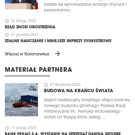
będzie też wprowadzana izolacja chorych i
kwarantanna.
schedule
23 lutego 2022
RZĄD ZNOSI OBOSTRZENIA
schedule
07 grudnia 2021
ZDALNE NAUCZANIE I MNIEJSZE IMPREZY SYLWESTROWE
arrow_forward
Więcej w Koronawirus
MATERIAŁ PARTNERA
schedule
27 listopada 2025
BUDOWA NA KRAŃCU ŚWIATA
Zespół realizacyjny kolejnego etapu budowy
nowego budynku głównego Polskiej Stacji
Antarktycznej im. Henryka Arctowskiego
dotarł na Wyspę Króla Jerzeg ...
schedule
17 lutego 2025
BANK PEKAO S.A. WYSTAWIŁ NA SPRZEDAŻ DAWNĄ SIEDZIBĘ