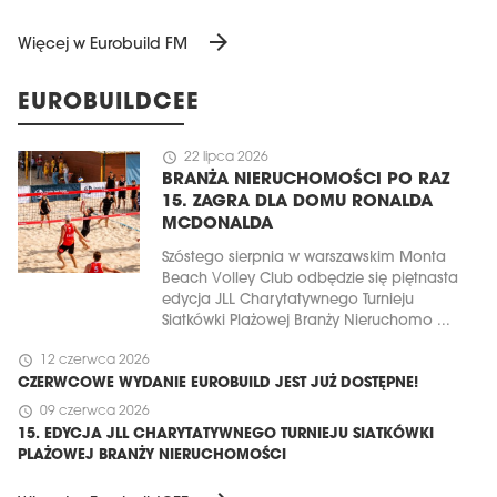
arrow_forward
Więcej w Eurobuild FM
EUROBUILDCEE
schedule
22 lipca 2026
BRANŻA NIERUCHOMOŚCI PO RAZ
15. ZAGRA DLA DOMU RONALDA
MCDONALDA
Szóstego sierpnia w warszawskim Monta
Beach Volley Club odbędzie się piętnasta
edycja JLL Charytatywnego Turnieju
Siatkówki Plażowej Branży Nieruchomo ...
schedule
12 czerwca 2026
CZERWCOWE WYDANIE EUROBUILD JEST JUŻ DOSTĘPNE!
schedule
09 czerwca 2026
15. EDYCJA JLL CHARYTATYWNEGO TURNIEJU SIATKÓWKI
PLAŻOWEJ BRANŻY NIERUCHOMOŚCI