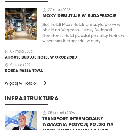
schedule
22 maja 2026
MOXY DEBIUTUJE W BUDAPESZCIE
Sieć hoteli Moxy Hotels otworzyła pierwszy
obiekt na Węgrzech – Moxy Budapest
Downtown. Hotel powstał przy ulicy Kazinczy
w centrum Budapesztu, w budy ...
schedule
07 maja 2026
AHOUSE BUDUJE HOTEL W GRODZISKU
schedule
04 maja 2026
DOBRA PASSA TRWA
arrow_forward
Więcej w Hotele
INFRASTRUKTURA
schedule
05 sierpnia 2026
TRANSPORT INTERMODALNY
WZMACNIA POZYCJĘ POLSKI NA