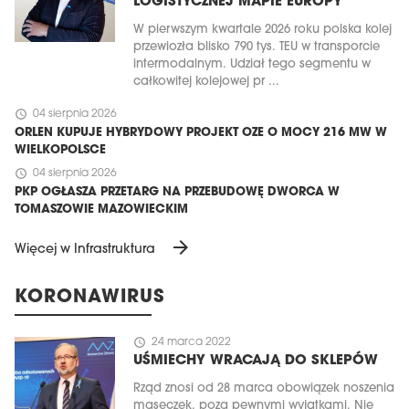
LOGISTYCZNEJ MAPIE EUROPY
W pierwszym kwartale 2026 roku polska kolej
przewiozła blisko 790 tys. TEU w transporcie
intermodalnym. Udział tego segmentu w
całkowitej kolejowej pr ...
schedule
04 sierpnia 2026
ORLEN KUPUJE HYBRYDOWY PROJEKT OZE O MOCY 216 MW W
WIELKOPOLSCE
schedule
04 sierpnia 2026
PKP OGŁASZA PRZETARG NA PRZEBUDOWĘ DWORCA W
TOMASZOWIE MAZOWIECKIM
arrow_forward
Więcej w Infrastruktura
KORONAWIRUS
schedule
24 marca 2022
UŚMIECHY WRACAJĄ DO SKLEPÓW
Rząd znosi od 28 marca obowiązek noszenia
maseczek, poza pewnymi wyjątkami. Nie