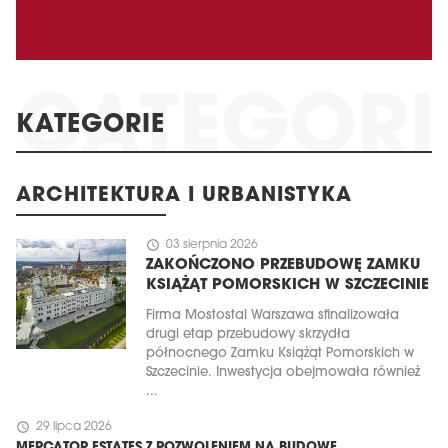
KATEGORIE
ARCHITEKTURA I URBANISTYKA
schedule
03 sierpnia 2026
ZAKOŃCZONO PRZEBUDOWĘ ZAMKU
KSIĄŻĄT POMORSKICH W SZCZECINIE
Firma Mostostal Warszawa sfinalizowała
drugi etap przebudowy skrzydła
północnego Zamku Książąt Pomorskich w
Szczecinie. Inwestycja obejmowała również
...
schedule
29 lipca 2026
MERCATOR ESTATES Z POZWOLENIEM NA BUDOWĘ