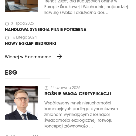
Trends 2025", dla kupujących online w
Europie Środkowej i Wschodniej najbardziej
liczy się szybka i elastyczna dos ...
schedule
31 lipca 2025
HANDLOWA SYNERGIA PILNIE POTRZEBNA
schedule
16 lutego 2024
NOWY E-SKLEP BIEDRONKI
arrow_forward
Więcej w E-commerce
ESG
schedule
24 czerwca 2026
ROŚNIE WAGA CERTYFIKACJI
Współczesny rynek nieruchomości
komercyjnych podlega dynamicznym
zmianom wynikającym z rosnącej
świadomości ekologicznej, rozwoju
koncepcji zrównoważo ...