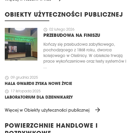
OBIEKTY UŻYTECZNOŚCI PUBLICZNEJ
schedule
02 lutego 2026
PRZEBUDOWA NA FINISZU
Kończy się przebudowa zabytkowego,
pochodzącego z 1868 roku, dworca
kolejowego w Oleśnicy. W obiekcie trwają
prace wykończeniowe oraz testy systemów i
...
schedule
09 grudnia 2025
HALA GWARDII ZYSKA NOWE ŻYCIE
schedule
17 listopada 2025
LABORATORIUM DLA DZIENNIKARZY
arrow_forward
Więcej w Obiekty użyteczności publicznej
POWIERZCHNIE HANDLOWE I