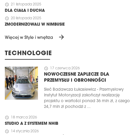
schedule
21 listopada 2025
DLA CIAŁA I DUCHA
schedule
20 listopada 2025
ZMODERNIZOWALI W NIMBUSIE
arrow_forward
Więcej w Style i wnętrza
TECHNOLOGIE
schedule
17 czerwca 2026
NOWOCZESNE ZAPLECZE DLA
PRZEMYSŁU I OBRONNOŚCI
Sieć Badawcza Łukasiewicz - Przemysłowy
Instytut Motoryzacji zakończył realizację
projektu o wartości ponad 36 mln zł, z czego
24,7 mln zł pochodzi z ...
schedule
18 marca 2026
STUDIO A Z SYSTEMEM NHIB
schedule
14 stycznia 2026