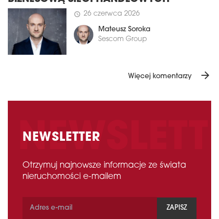
26 czerwca 2026
schedule
Mateusz Soroka
Sescom Group
arrow_forward
Więcej komentarzy
NEWSLETTER
Otrzymuj najnowsze informacje ze świata
nieruchomości e-mailem
ZAPISZ