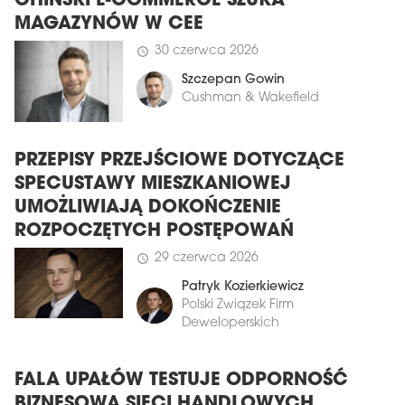
CHIŃSKI E-COMMERCE SZUKA
MAGAZYNÓW W CEE
30 czerwca 2026
schedule
Szczepan Gowin
Cushman & Wakefield
PRZEPISY PRZEJŚCIOWE DOTYCZĄCE
SPECUSTAWY MIESZKANIOWEJ
UMOŻLIWIAJĄ DOKOŃCZENIE
ROZPOCZĘTYCH POSTĘPOWAŃ
29 czerwca 2026
schedule
Patryk Kozierkiewicz
Polski Związek Firm
Deweloperskich
FALA UPAŁÓW TESTUJE ODPORNOŚĆ
BIZNESOWĄ SIECI HANDLOWYCH