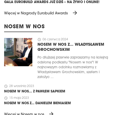
GALA EUROBUILD AWARDS JUŻ DZIŚ – NA ŻYWO I ONLINE!
arrow_forward
Więcej w Nagrody Eurobuild Awards
NOSEM W NOS
schedule
06 czerwca 2024
NOSEM W NOS Z... WŁADYSŁAWEM
GROCHOWSKIM
Po dłuższej przerwie zapraszamy na kolejną
odsłonę podkastu "Nosem w nos"! W
najnowszym odcinku rozmawiamy z
Władysławem Grochowskim, szefem i
założyc ...
schedule
28 września 2023
NOSEM W NOS… Z PAWŁEM SAPKIEM
schedule
15 maja 2023
NOSEM W NOS Z... DANIELEM BIENIASEM
arrow_forward
Więcej w Nosem w nos