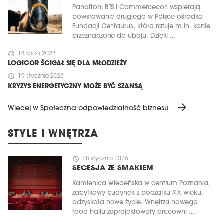
Panattoni BTS i Commercecon wspierają
powstawanie drugiego w Polsce ośrodka
Fundacji Centaurus, która ratuje m.in. konie
przeznaczone do uboju. Dzięki ...
schedule
14 lipca 2023
LOGICOR ŚCIGAŁ SIĘ DLA MŁODZIEŻY
schedule
19 stycznia 2023
KRYZYS ENERGETYCZNY MOŻE BYĆ SZANSĄ
arrow_forward
Więcej w Społeczna odpowiedzialność biznesu
STYLE I WNĘTRZA
schedule
28 stycznia 2026
SECESJA ZE SMAKIEM
Kamienica Wiedeńska w centrum Poznania,
zabytkowy budynek z początku XX wieku,
odzyskała nowe życie. Wnętrza nowego
food hallu zaprojektowały pracowni ...