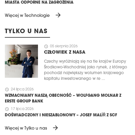
MIASTA ODPORNE NA ZAGROŻENIA
arrow_forward
Więcej w Technologie
TYLKO U NAS
schedule
05 sierpnia 2026
CZŁOWIEK Z NASA
Czechy wyróżniają się na tle krajów Europy
Środkowo-Wschodniej jako rynek, z którego
pochodzi największy wolumen krajowego
kapitału inwestowanego w re ...
schedule
24 lipca 2026
WZMACNIAMY NASZĄ OBECNOŚĆ – WOLFGANG MOLNAR Z
ERSTE GROUP BANK
schedule
17 lipca 2026
DOŚWIADCZONY I NIESZABLONOWY – JOSEF MALÍŘ Z SCF
arrow_forward
Więcej w Tylko u nas