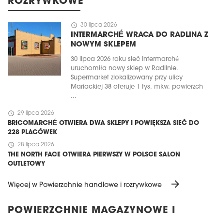
ROZRYWKOWE
schedule
30 lipca 2026
INTERMARCHÉ WRACA DO RADLINA Z
NOWYM SKLEPEM
30 lipca 2026 roku sieć Intermarché
uruchomiła nowy sklep w Radlinie.
Supermarket zlokalizowany przy ulicy
Mariackiej 38 oferuje 1 tys. mkw. powierzch
...
schedule
29 lipca 2026
BRICOMARCHÉ OTWIERA DWA SKLEPY I POWIĘKSZA SIEĆ DO
228 PLACÓWEK
schedule
28 lipca 2026
THE NORTH FACE OTWIERA PIERWSZY W POLSCE SALON
OUTLETOWY
arrow_forward
Więcej w Powierzchnie handlowe i rozrywkowe
POWIERZCHNIE MAGAZYNOWE I