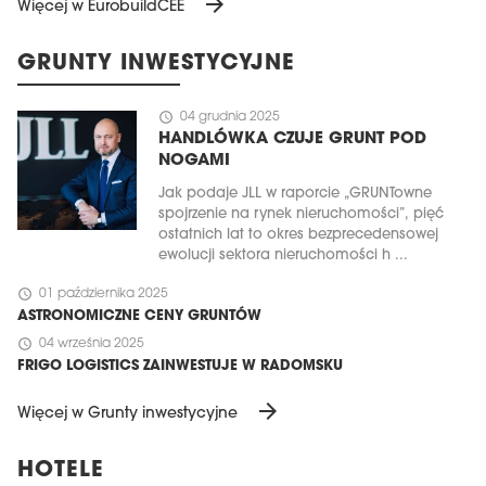
arrow_forward
Więcej w EurobuildCEE
GRUNTY INWESTYCYJNE
schedule
04 grudnia 2025
HANDLÓWKA CZUJE GRUNT POD
NOGAMI
Jak podaje JLL w raporcie „GRUNTowne
spojrzenie na rynek nieruchomości”, pięć
ostatnich lat to okres bezprecedensowej
ewolucji sektora nieruchomości h ...
schedule
01 października 2025
ASTRONOMICZNE CENY GRUNTÓW
schedule
04 września 2025
FRIGO LOGISTICS ZAINWESTUJE W RADOMSKU
arrow_forward
Więcej w Grunty inwestycyjne
HOTELE