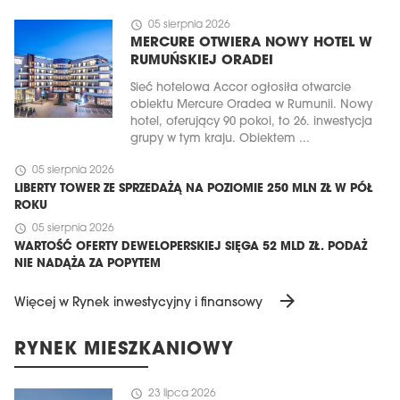
schedule
05 sierpnia 2026
MERCURE OTWIERA NOWY HOTEL W
RUMUŃSKIEJ ORADEI
Sieć hotelowa Accor ogłosiła otwarcie
obiektu Mercure Oradea w Rumunii. Nowy
hotel, oferujący 90 pokoi, to 26. inwestycja
grupy w tym kraju. Obiektem ...
schedule
05 sierpnia 2026
LIBERTY TOWER ZE SPRZEDAŻĄ NA POZIOMIE 250 MLN ZŁ W PÓŁ
ROKU
schedule
05 sierpnia 2026
WARTOŚĆ OFERTY DEWELOPERSKIEJ SIĘGA 52 MLD ZŁ. PODAŻ
NIE NADĄŻA ZA POPYTEM
arrow_forward
Więcej w Rynek inwestycyjny i finansowy
RYNEK MIESZKANIOWY
schedule
23 lipca 2026