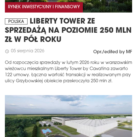
RYNEK INWESTYCYJNY I FINANSOWY
LIBERTY TOWER ZE
POLSKA
SPRZEDAŻĄ NA POZIOMIE 250 MLN
ZŁ W PÓŁ ROKU
05 sierpnia 2026
schedule
Opr./edited by MF
Od rozpoczęcia sprzedaży w lutym 2026 roku w warszawskim
wieżowcu mieszkalnym Liberty Tower by Cavatina zawarto
122 umowy. Łączna wartość transakcji w realizowanym przy
ulicy Grzybowskiej obiekcie przekroczyła 250 mln zł.