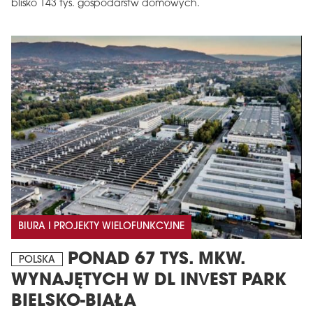
blisko 143 tys. gospodarstw domowych.
BIURA I PROJEKTY WIELOFUNKCYJNE
PONAD 67 TYS. MKW.
POLSKA
WYNAJĘTYCH W DL INVEST PARK
BIELSKO-BIAŁA