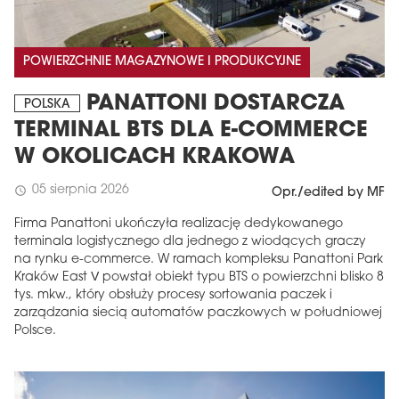
POWIERZCHNIE MAGAZYNOWE I PRODUKCYJNE
PANATTONI DOSTARCZA
POLSKA
TERMINAL BTS DLA E-COMMERCE
W OKOLICACH KRAKOWA
05 sierpnia 2026
schedule
Opr./edited by MF
Firma Panattoni ukończyła realizację dedykowanego
terminala logistycznego dla jednego z wiodących graczy
na rynku e-commerce. W ramach kompleksu Panattoni Park
Kraków East V powstał obiekt typu BTS o powierzchni blisko 8
tys. mkw., który obsłuży procesy sortowania paczek i
zarządzania siecią automatów paczkowych w południowej
Polsce.