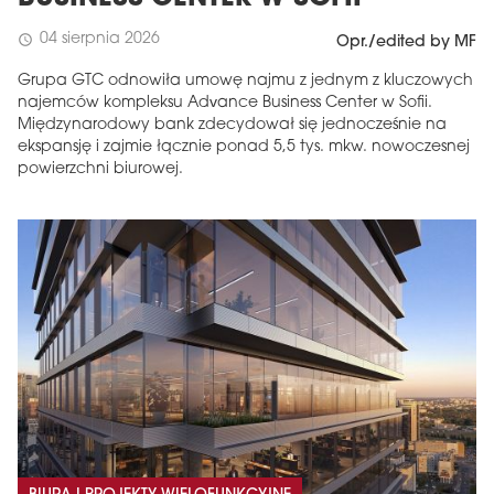
04 sierpnia 2026
schedule
Opr./edited by MF
Grupa GTC odnowiła umowę najmu z jednym z kluczowych
najemców kompleksu Advance Business Center w Sofii.
Międzynarodowy bank zdecydował się jednocześnie na
ekspansję i zajmie łącznie ponad 5,5 tys. mkw. nowoczesnej
powierzchni biurowej.