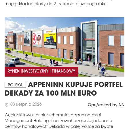
mogą składać oferty do 21 sierpnia bieżącego roku.
RYNEK INWESTYCYJNY I FINANSOWY
APPENINN KUPUJE PORTFEL
POLSKA
DEKADY ZA 100 MLN EURO
03 sierpnia 2026
schedule
Opr./edited by NN
Węgierski inwestor nieruchomości Appeninn Asset
Management Holding sfinalizował przejęcie jedenastu
centrów handlowych Dekada w całej Polsce za kwotę