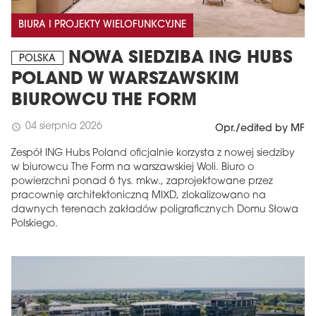
BIURA I PROJEKTY WIELOFUNKCYJNE
NOWA SIEDZIBA ING HUBS
POLSKA
POLAND W WARSZAWSKIM
BIUROWCU THE FORM
04 sierpnia 2026
schedule
Opr./edited by MF
Zespół ING Hubs Poland oficjalnie korzysta z nowej siedziby
w biurowcu The Form na warszawskiej Woli. Biuro o
powierzchni ponad 6 tys. mkw., zaprojektowane przez
pracownię architektoniczną MIXD, zlokalizowano na
dawnych terenach zakładów poligraficznych Domu Słowa
Polskiego.