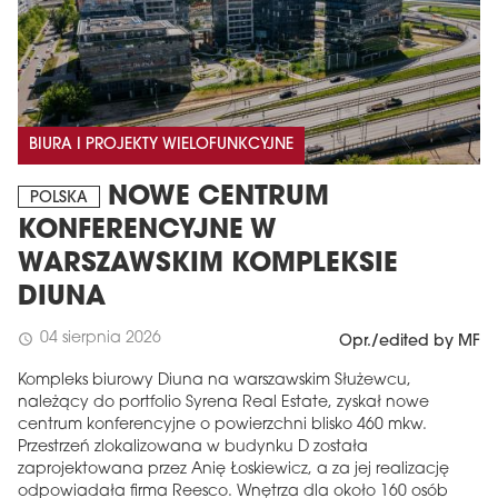
BIURA I PROJEKTY WIELOFUNKCYJNE
NOWE CENTRUM
POLSKA
KONFERENCYJNE W
WARSZAWSKIM KOMPLEKSIE
DIUNA
04 sierpnia 2026
schedule
Opr./edited by MF
Kompleks biurowy Diuna na warszawskim Służewcu,
należący do portfolio Syrena Real Estate, zyskał nowe
centrum konferencyjne o powierzchni blisko 460 mkw.
Przestrzeń zlokalizowana w budynku D została
zaprojektowana przez Anię Łoskiewicz, a za jej realizację
odpowiadała firma Reesco. Wnętrza dla około 160 osób