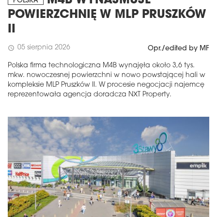
M4B WYNAJMUJE
POLSKA
POWIERZCHNIĘ W MLP PRUSZKÓW
II
05 sierpnia 2026
schedule
Opr./edited by MF
Polska firma technologiczna M4B wynajęła około 3,6 tys.
mkw. nowoczesnej powierzchni w nowo powstającej hali w
kompleksie MLP Pruszków II. W procesie negocjacji najemcę
reprezentowała agencja doradcza NXT Property.