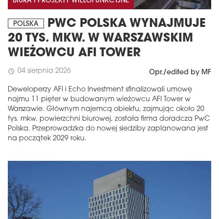
BIURA I PROJEKTY WIELOFUNKCYJNE
PWC POLSKA WYNAJMUJE
POLSKA
20 TYS. MKW. W WARSZAWSKIM
WIEŻOWCU AFI TOWER
04 sierpnia 2026
schedule
Opr./edited by MF
Deweloperzy AFI i Echo Investment sfinalizowali umowę
najmu 11 pięter w budowanym wieżowcu AFI Tower w
Warszawie. Głównym najemcą obiektu, zajmując około 20
tys. mkw. powierzchni biurowej, została firma doradcza PwC
Polska. Przeprowadzka do nowej siedziby zaplanowana jest
na początek 2029 roku.