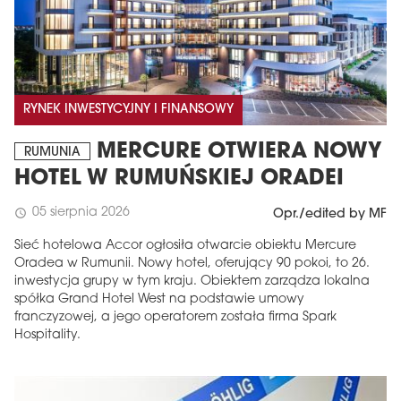
RYNEK INWESTYCYJNY I FINANSOWY
MERCURE OTWIERA NOWY
RUMUNIA
HOTEL W RUMUŃSKIEJ ORADEI
05 sierpnia 2026
schedule
Opr./edited by MF
Sieć hotelowa Accor ogłosiła otwarcie obiektu Mercure
Oradea w Rumunii. Nowy hotel, oferujący 90 pokoi, to 26.
inwestycja grupy w tym kraju. Obiektem zarządza lokalna
spółka Grand Hotel West na podstawie umowy
franczyzowej, a jego operatorem została firma Spark
Hospitality.