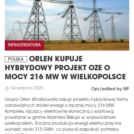
INFRASTRUKTURA
ORLEN KUPUJE
POLSKA
HYBRYDOWY PROJEKT OZE O
MOCY 216 MW W WIELKOPOLSCE
04 sierpnia 2026
schedule
Opr./edited by MF
Grupa Orlen sfinalizowała zakup projektu hybrydowej farmy
odnawialnych źródeł energii o łącznej mocy 216 MW.
Kompleks, łączący elektrownię słoneczną z wiatrową,
powstanie w gminie Kazimierz Biskupi w województwie
wielkopolskim. Roczna produkcja energii elektrycznej ma
wynieść około 315 GWh, co pozwoli zaspokoić potrzeby