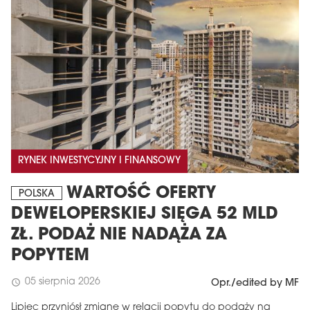
RYNEK INWESTYCYJNY I FINANSOWY
WARTOŚĆ OFERTY
POLSKA
DEWELOPERSKIEJ SIĘGA 52 MLD
ZŁ. PODAŻ NIE NADĄŻA ZA
POPYTEM
05 sierpnia 2026
schedule
Opr./edited by MF
Lipiec przyniósł zmianę w relacji popytu do podaży na