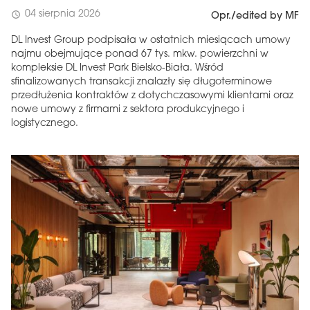
04 sierpnia 2026
schedule
Opr./edited by MF
DL Invest Group podpisała w ostatnich miesiącach umowy
najmu obejmujące ponad 67 tys. mkw. powierzchni w
kompleksie DL Invest Park Bielsko-Biała. Wśród
sfinalizowanych transakcji znalazły się długoterminowe
przedłużenia kontraktów z dotychczasowymi klientami oraz
nowe umowy z firmami z sektora produkcyjnego i
logistycznego.