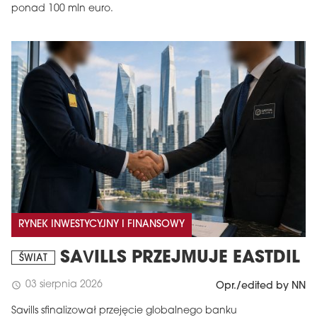
ponad 100 mln euro.
RYNEK INWESTYCYJNY I FINANSOWY
SAVILLS PRZEJMUJE EASTDIL
ŚWIAT
03 sierpnia 2026
schedule
Opr./edited by NN
Savills sfinalizował przejęcie globalnego banku