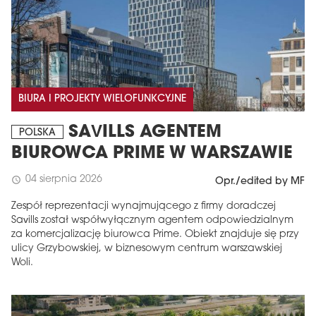
BIURA I PROJEKTY WIELOFUNKCYJNE
SAVILLS AGENTEM
POLSKA
BIUROWCA PRIME W WARSZAWIE
04 sierpnia 2026
schedule
Opr./edited by MF
Zespół reprezentacji wynajmującego z firmy doradczej
Savills został współwyłącznym agentem odpowiedzialnym
za komercjalizację biurowca Prime. Obiekt znajduje się przy
ulicy Grzybowskiej, w biznesowym centrum warszawskiej
Woli.