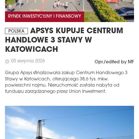
RYNEK INWESTYCYJNY I FINANSOWY
APSYS KUPUJE CENTRUM
POLSKA
HANDLOWE 3 STAWY W
KATOWICACH
05 sierpnia 2026
schedule
Opr./edited by MF
Grupa Apsys sfinalizowała zakup Centrum Handlowego 3
Stawy w Katowicach, oferującego 38,6 tys. mkw.
powierzchni najmu. Nieruchomość została nabyta od
funduszu zarządzanego przez Union Investment.