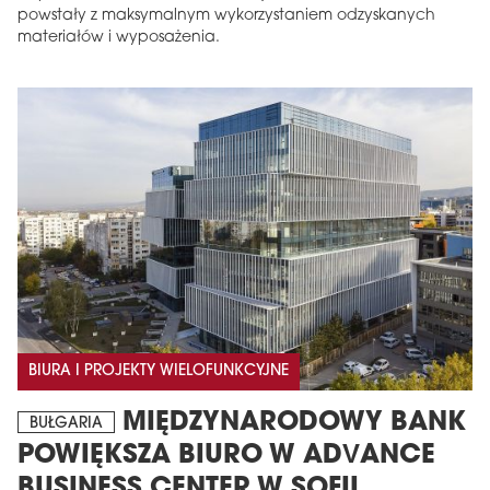
powstały z maksymalnym wykorzystaniem odzyskanych
materiałów i wyposażenia.
BIURA I PROJEKTY WIELOFUNKCYJNE
MIĘDZYNARODOWY BANK
BUŁGARIA
POWIĘKSZA BIURO W ADVANCE
BUSINESS CENTER W SOFII