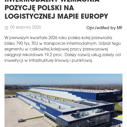
INTERMODALNY WZMACNIA
POZYCJĘ POLSKI NA
LOGISTYCZNEJ MAPIE EUROPY
05 sierpnia 2026
schedule
Opr./edited by MF
W pierwszym kwartale 2026 roku polska kolej przewiozła
blisko 790 tys. TEU w transporcie intermodalnym. Udział tego
segmentu w całkowitej kolejowej pracy przewozowej
osiągnął rekordowe 19,2 proc. Dalszy rozwój usług zależy od
inwestycji w infrastrukturę liniową i punktową.