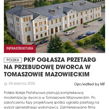
INFRASTRUKTURA
PKP OGŁASZA PRZETARG
POLSKA
NA PRZEBUDOWĘ DWORCA W
TOMASZOWIE MAZOWIECKIM
04 sierpnia 2026
schedule
Opr./edited by MF
Polskie Koleje Państwowe planują kompleksową
modernizację dworca w Tomaszowie Mazowieckim. Po
zakończeniu fazy projektowej spółka ogłosiła przetarg na
wybór generalnego wykonawcy. Zainteresowane firmy