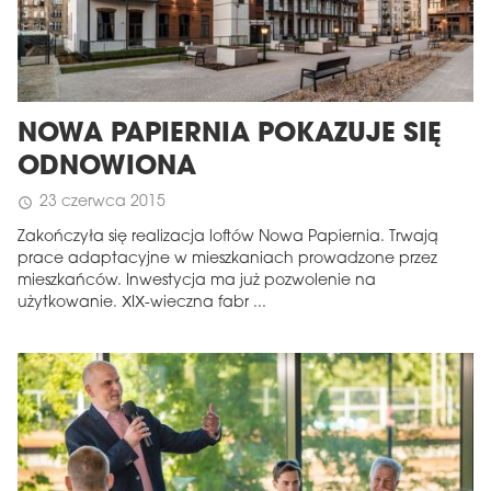
NOWA PAPIERNIA POKAZUJE SIĘ
ODNOWIONA
23 czerwca 2015
schedule
Zakończyła się realizacja loftów Nowa Papiernia. Trwają
prace adaptacyjne w mieszkaniach prowadzone przez
mieszkańców. Inwestycja ma już pozwolenie na
użytkowanie. XIX-wieczna fabr ...