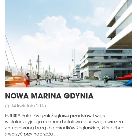
NOWA MARINA GDYNIA
14 kwietnia 2015
schedule
POLSKA Polski Związek Żeglarski przedstawił wizję
wielofunkcyjnego centrum hotelowo-biurowego wraz ze
zintegrowaną bazą dla ośrodków żeglarskich, które chce
stworzyć przy nabrzeżu ...