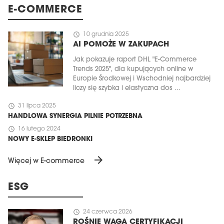
E-COMMERCE
schedule
10 grudnia 2025
AI POMOŻE W ZAKUPACH
Jak pokazuje raport DHL "E-Commerce
Trends 2025", dla kupujących online w
Europie Środkowej i Wschodniej najbardziej
liczy się szybka i elastyczna dos ...
schedule
31 lipca 2025
HANDLOWA SYNERGIA PILNIE POTRZEBNA
schedule
16 lutego 2024
NOWY E-SKLEP BIEDRONKI
arrow_forward
Więcej w E-commerce
ESG
schedule
24 czerwca 2026
ROŚNIE WAGA CERTYFIKACJI