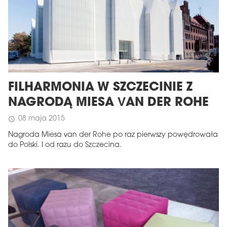
FILHARMONIA W SZCZECINIE Z
NAGRODĄ MIESA VAN DER ROHE
08 maja 2015
schedule
MAGAZYN
Nagroda Miesa van der Rohe po raz pierwszy powędrowała
Wydanie 6 (308)
do Polski. I od razu do Szczecina.
CZERWIEC 2026
arrow_forward
Więcej w tym wydaniu
Zamów teraz!