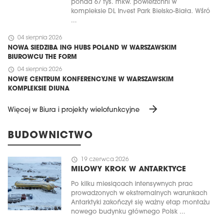
ponad 67 tys. mkw. powierzchni w
kompleksie DL Invest Park Bielsko-Biała. Wśró
...
schedule
04 sierpnia 2026
NOWA SIEDZIBA ING HUBS POLAND W WARSZAWSKIM
BIUROWCU THE FORM
schedule
04 sierpnia 2026
NOWE CENTRUM KONFERENCYJNE W WARSZAWSKIM
KOMPLEKSIE DIUNA
arrow_forward
Więcej w Biura i projekty wielofunkcyjne
BUDOWNICTWO
schedule
19 czerwca 2026
MILOWY KROK W ANTARKTYCE
Po kilku miesiącach intensywnych prac
prowadzonych w ekstremalnych warunkach
Antarktyki zakończył się ważny etap montażu
nowego budynku głównego Polsk ...