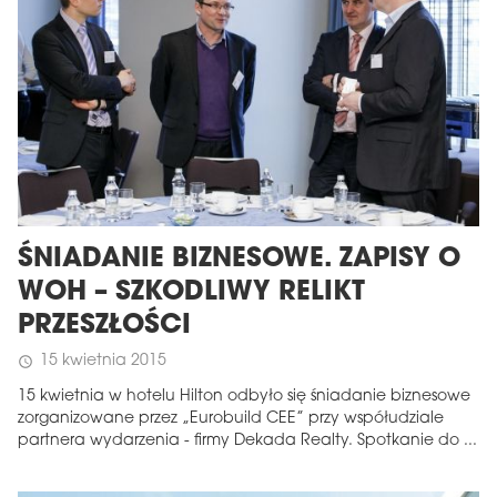
ŚNIADANIE BIZNESOWE. ZAPISY O
WOH – SZKODLIWY RELIKT
PRZESZŁOŚCI
15 kwietnia 2015
schedule
15 kwietnia w hotelu Hilton odbyło się śniadanie biznesowe
zorganizowane przez „Eurobuild CEE” przy współudziale
partnera wydarzenia - firmy Dekada Realty. Spotkanie do ...