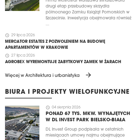
Firma Mostostal Warszawa sfinalizowała
drugi etap przebudowy skrzydła
północnego Zamku Książąt Pomorskich w
Szczecinie. Inwestycja obejmowała również
...
schedule
29 lipca 2026
MERCATOR ESTATES Z POZWOLENIEM NA BUDOWĘ
APARTAMENTÓW W KRAKOWIE
schedule
27 lipca 2026
AGROBEX WYREMONTUJE ZABYTKOWY ZAMEK W ŻARACH
arrow_forward
Więcej w Architektura i urbanistyka
BIURA I PROJEKTY WIELOFUNKCYJNE
schedule
04 sierpnia 2026
PONAD 67 TYS. MKW. WYNAJĘTYCH
W DL INVEST PARK BIELSKO-BIAŁA
DL Invest Group podpisała w ostatnich
miesiącach umowy najmu obejmujące