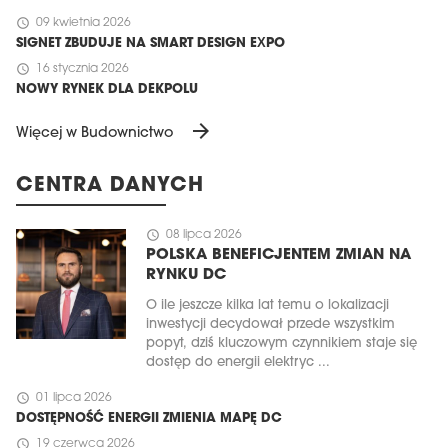
schedule
09 kwietnia 2026
SIGNET ZBUDUJE NA SMART DESIGN EXPO
schedule
16 stycznia 2026
NOWY RYNEK DLA DEKPOLU
arrow_forward
Więcej w Budownictwo
CENTRA DANYCH
schedule
08 lipca 2026
POLSKA BENEFICJENTEM ZMIAN NA
RYNKU DC
O ile jeszcze kilka lat temu o lokalizacji
inwestycji decydował przede wszystkim
popyt, dziś kluczowym czynnikiem staje się
dostęp do energii elektryc ...
schedule
01 lipca 2026
DOSTĘPNOŚĆ ENERGII ZMIENIA MAPĘ DC
schedule
19 czerwca 2026