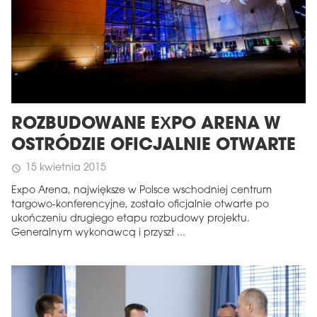
ROZBUDOWANE EXPO ARENA W
OSTRÓDZIE OFICJALNIE OTWARTE
15 kwietnia 2015
schedule
Expo Arena, największe w Polsce wschodniej centrum
targowo-konferencyjne, zostało oficjalnie otwarte po
ukończeniu drugiego etapu rozbudowy projektu.
Generalnym wykonawcą i przyszł ...