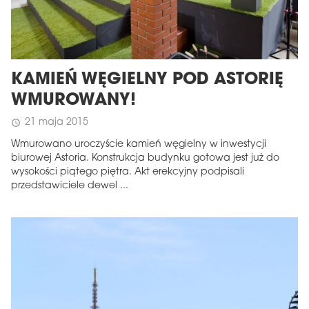
KAMIEŃ WĘGIELNY POD ASTORIĘ
WMUROWANY!
21 maja 2015
schedule
Wmurowano uroczyście kamień węgielny w inwestycji
biurowej Astoria. Konstrukcja budynku gotowa jest już do
wysokości piątego piętra. Akt erekcyjny podpisali
przedstawiciele dewel ...