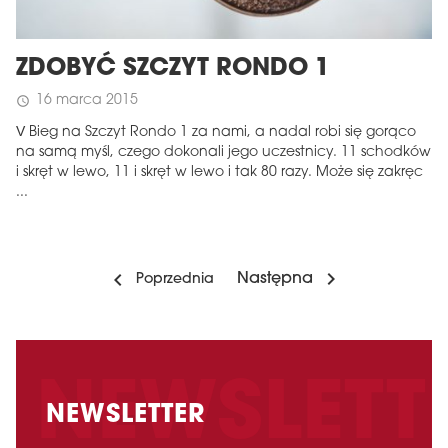
ZDOBYĆ SZCZYT RONDO 1
16 marca 2015
schedule
V Bieg na Szczyt Rondo 1 za nami, a nadal robi się gorąco
na samą myśl, czego dokonali jego uczestnicy. 11 schodków
i skręt w lewo, 11 i skręt w lewo i tak 80 razy. Może się zakręc
...
Następna
Poprzednia
NEWSLETTER