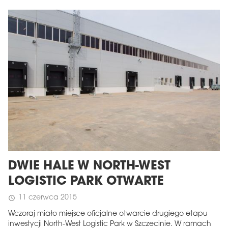
DWIE HALE W NORTH-WEST
LOGISTIC PARK OTWARTE
11 czerwca 2015
schedule
Wczoraj miało miejsce oficjalne otwarcie drugiego etapu
inwestycji North-West Logistic Park w Szczecinie. W ramach