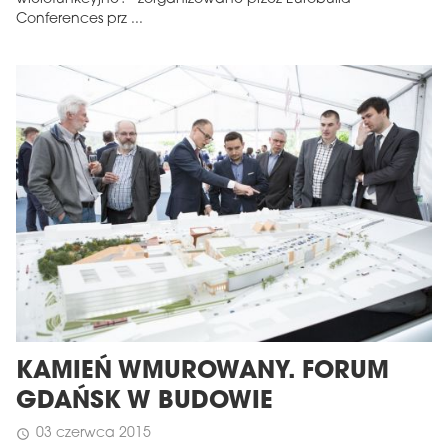
Conferences prz ...
KAMIEŃ WMUROWANY. FORUM
GDAŃSK W BUDOWIE
03 czerwca 2015
schedule