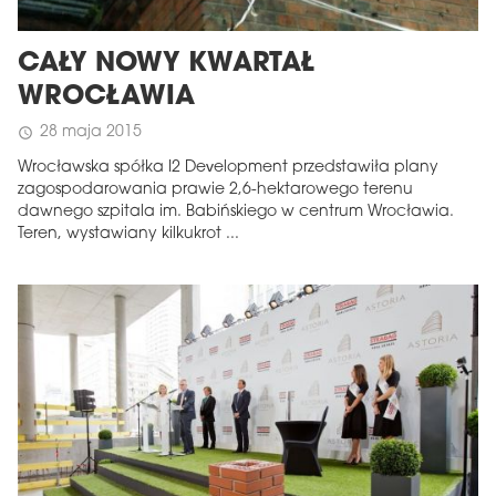
CAŁY NOWY KWARTAŁ
WROCŁAWIA
28 maja 2015
schedule
Wrocławska spółka I2 Development przedstawiła plany
zagospodarowania prawie 2,6-hektarowego terenu
dawnego szpitala im. Babińskiego w centrum Wrocławia.
Teren, wystawiany kilkukrot ...