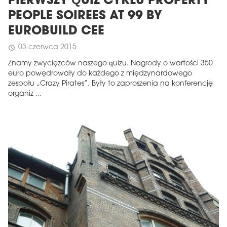
PIERWSZY QUIZ CYKLU PROPERTY
PEOPLE SOIREES AT 99 BY
EUROBUILD CEE
03 czerwca 2015
schedule
Znamy zwycięzców naszego quizu. Nagrody o wartości 350
euro powędrowały do każdego z międzynardowego
zespołu „Crazy Pirates”. Były to zaproszenia na konferencję
organiz ...