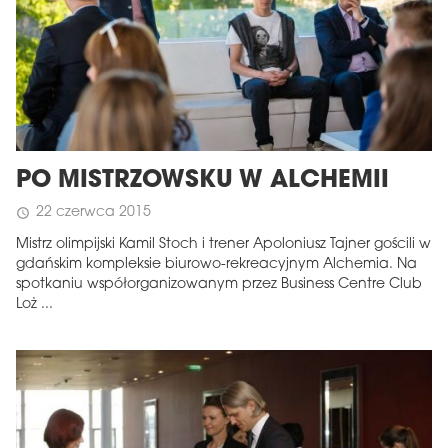
PO MISTRZOWSKU W ALCHEMII
22 czerwca 2015
schedule
Mistrz olimpijski Kamil Stoch i trener Apoloniusz Tajner gościli w
gdańskim kompleksie biurowo-rekreacyjnym Alchemia. Na
spotkaniu współorganizowanym przez Business Centre Club
Loż ...