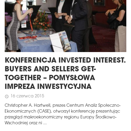
KONFERENCJA INVESTED INTEREST.
BUYERS AND SELLERS GET-
TOGETHER – POMYSŁOWA
IMPREZA INWESTYCYJNA
16 czerwca 2015
schedule
Christopher A. Hartwell, prezes Centrum Analiz Społeczno-
Ekonomicznych (CASE), otworzył konferencję prezentując
przegląd makroekonomiczny regionu Europy Środkowo-
Wschodniej oraz ni ...