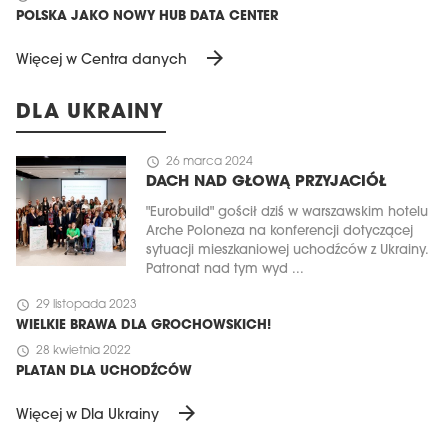
POLSKA JAKO NOWY HUB DATA CENTER
arrow_forward
Więcej w Centra danych
DLA UKRAINY
schedule
26 marca 2024
DACH NAD GŁOWĄ PRZYJACIÓŁ
"Eurobuild" gościł dziś w warszawskim hotelu
Arche Poloneza na konferencji dotyczącej
sytuacji mieszkaniowej uchodźców z Ukrainy.
Patronat nad tym wyd ...
schedule
29 listopada 2023
WIELKIE BRAWA DLA GROCHOWSKICH!
schedule
28 kwietnia 2022
PLATAN DLA UCHODŹCÓW
arrow_forward
Więcej w Dla Ukrainy