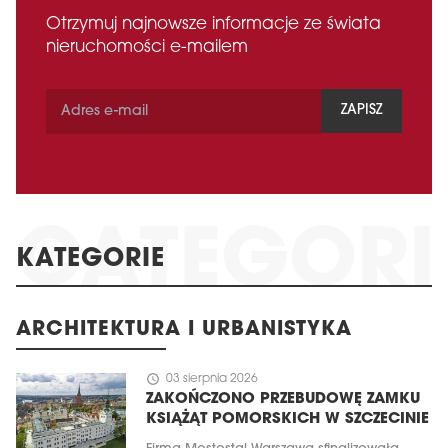
Otrzymuj najnowsze informacje ze świata
nieruchomości e-mailem
ZAPISZ
KATEGORIE
ARCHITEKTURA I URBANISTYKA
schedule
03 sierpnia 2026
ZAKOŃCZONO PRZEBUDOWĘ ZAMKU
KSIĄŻĄT POMORSKICH W SZCZECINIE