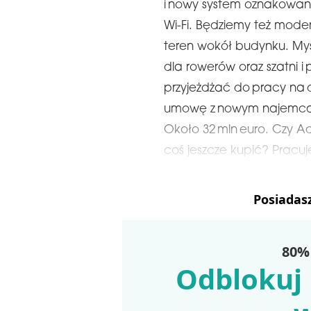
i nowy system oznakowan
Wi-Fi. Będziemy też mode
teren wokół budynku. Myś
dla rowerów oraz szatni i
przyjeżdżać do pracy na
umowę z nowym najemcą p
Około 32 mln euro. Czy Adg
coś jeszcze kupić? Pracu
Posiadas
80% 
Odblokuj 