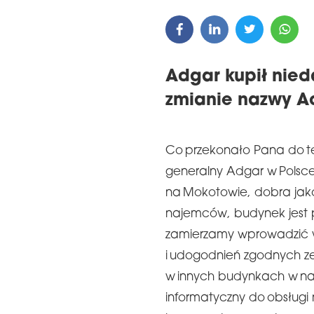
Adgar kupił nied
zmianie nazwy A
Co przekonało Pana do te
generalny Adgar w Polsce:
na Mokotowie, dobra jak
najemców, budynek jest p
zamierzamy wprowadzić 
i udogodnień zgodnych z
w innych budynkach w nas
informatyczny do obsług