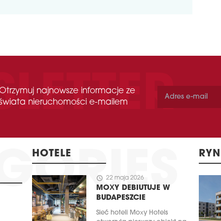
Otrzymuj najnowsze informacje ze
świata nieruchomości e-mailem
HOTELE
RYN
schedule
22 maja 2026
MOXY DEBIUTUJE W
BUDAPESZCIE
Sieć hoteli Moxy Hotels