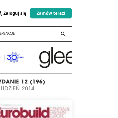
Zaloguj się
Zamów teraz!
search
search
ERENCJE
DANIE 12 (196)
UDZIEŃ 2014