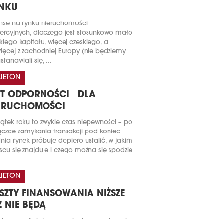
NKU
nse na rynku nieruchomości
rcyjnych, dlaczego jest stosunkowo mało
kiego kapitału, więcej czeskiego, a
ięcej z zachodniej Europy (nie będziemy
stanawiali się, ...
LIETON
ST ODPORNOŚCI DLA
ERUCHOMOŚCI
ątek roku to zwykle czas niepewności – po
czce zamykania transakcji pod koniec
nia rynek próbuje dopiero ustalić, w jakim
scu się znajduje i czego można się spodzie
LIETON
SZTY FINANSOWANIA NIŻSZE
Ż NIE BĘDĄ