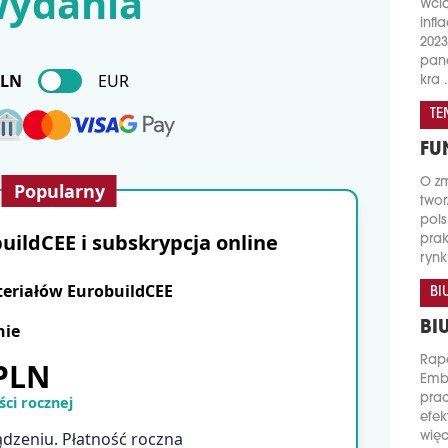
ydania
Wci
infl
2023
pand
PLN
EUR
kra .
TE
FU
O zm
Popularny
twor
pols
ildCEE i subskrypcja online
prak
rynk
teriałów EurobuildCEE
BI
BI
nie
Rapo
 PLN
Emb
prac
ci rocznej
efek
ądzeniu. Płatność roczna
więc