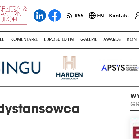
RSS
EN
Kontakt
EE
KOMENTARZE
EUROBUILD FM
GALERIE
AWARDS
KONF
WY
GR
odystansowca