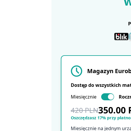
w
Magazyn Eurobu
Dostęp do wszystkich ma
Miesięcznie
Rocz
350.00
420 PLN
Oszczędzasz 17% przy płatnoś
Miesięcznie na jednym urz