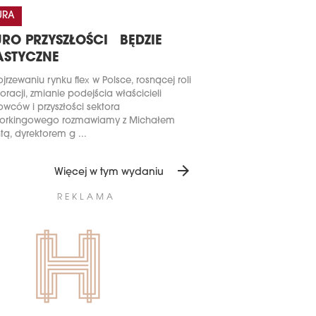
URA
URO PRZYSZŁOŚCI BĘDZIE
ASTYCZNE
jrzewaniu rynku flex w Polsce, rosnącej roli
oracji, zmianie podejścia właścicieli
owców i przyszłości sektora
orkingowego rozmawiamy z Michałem
tą, dyrektorem g ...
arrow_forward
Więcej w tym wydaniu
REKLAMA