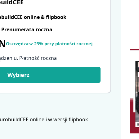
uildCEE
uildCEE online & flipbook
Prenumerata roczna
LN
Oszczędzasz 23% przy płatności rocznej
ądzeniu. Płatność roczna
Wybierz
obuildCEE online i w wersji flipbook