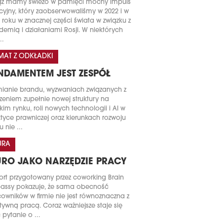
ąż mamy świeżo w pamięci mocny impuls
acyjny, który zaobserwowaliśmy w 2022 i w
 roku w znacznej części świata w związku z
emią i działaniami Rosji. W niektórych
..
MAT Z ODKŁADKI
NDAMENTEM JEST ZESPÓŁ
ianie brandu, wyzwaniach związanych z
zeniem zupełnie nowej struktury na
kim rynku, roli nowych technologii i AI w
tyce prawniczej oraz kierunkach rozwoju
u nie ...
URA
URO JAKO NARZĘDZIE PRACY
rt przygotowany przez coworking Brain
assy pokazuje, że sama obecność
owników w firmie nie jest równoznaczna z
tywną pracą. Coraz ważniejsze staje się
 pytanie o ...