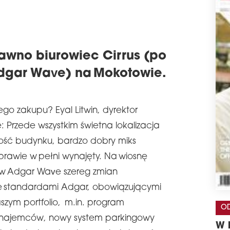
awno biurowiec Cirrus (po
dgar Wave) na Mokotowie.
go zakupu? Eyal Litwin, dyrektor
 Przede wszystkim świetna lokalizacja
ość budynku, bardzo dobry miks
rawie w pełni wynajęty. Na wiosnę
w Adgar Wave szereg zmian
e standardami Adgar, obowiązującymi
zym portfolio, m.in. program
OD
i najemców, nowy system parkingowy
W 