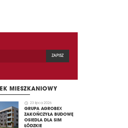
ZAPISZ
EK MIESZKANIOWY
schedule
23 lipca 2026
GRUPA AGROBEX
ZAKOŃCZYŁA BUDOWĘ
OSIEDLA DLA SIM
ŁÓDZKIE