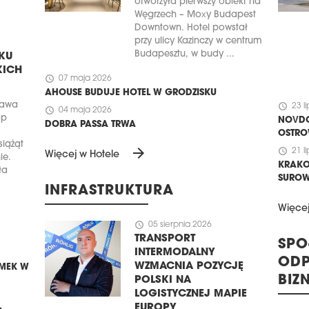
otworzyła pierwszy obiekt na
Węgrzech – Moxy Budapest
Downtown. Hotel powstał
przy ulicy Kazinczy w centrum
Budapesztu, w budy ...
KU
KICH
schedule
07 maja 2026
AHOUSE BUDUJE HOTEL W GRODZISKU
zawa
schedule
23 l
schedule
04 maja 2026
ap
NOVDO
DOBRA PASSA TRWA
OSTRO
iążąt
arrow_forward
schedule
21 l
Więcej w Hotele
ie.
KRAKO
ła
SUROW
INFRASTRUKTURA
Więce
schedule
05 sierpnia 2026
TRANSPORT
SPO
INTERMODALNY
ODP
WZMACNIA POZYCJĘ
MEK W
BIZ
POLSKI NA
LOGISTYCZNEJ MAPIE
EUROPY