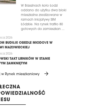
W Brzezinach koło Łodzi
oddano do użytku dwa bloki
mieszkalne zrealizowane w
ramach inicjatywy SIM
Łódzkie. Na rynek trafiło 80
gotowych do zamieszkan ...
ipca 2026
M BUDUJE OSIEDLE MIODOVE W
WI MAZOWIECKIEJ
ipca 2026
WSKI TAKT LIRNIKÓW W STANIE
YM ZAMKNIĘTYM
arrow_forward
j w Rynek mieszkaniowy
ŁECZNA
OWIEDZIALNOŚĆ
NESU