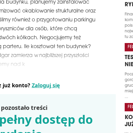
ia budynku, planujemy zainstalować
RY
rnizować okablowanie strukturalne oraz
Fina
limy również o przygotowaniu parkingu
kome
pols
 pryszniców dla osób, które chcą
najw
tu za
 dwóch kółkach. Negocjujemy też
arteru. Ile kosztował ten budynek?
FE
ar zamierza w najbliższej przyszłości
TE
NI
jemy nad k
Pocz
gorą
z już konto?
Zaloguj się
grud
miej
...
pozostało treści
FE
pełny dostęp do
KO
JU