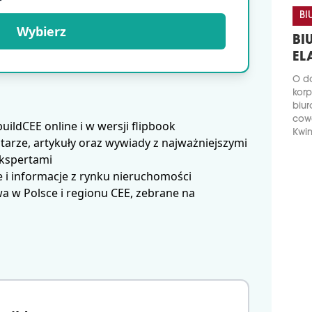
BI
Wybierz
BI
EL
O do
korp
biur
cow
ldCEE online i w wersji flipbook
Kwin
arze, artykuły oraz wywiady z najważniejszymi
ekspertami
 i informacje z rynku nieruchomości
 w Polsce i regionu CEE, zebrane na