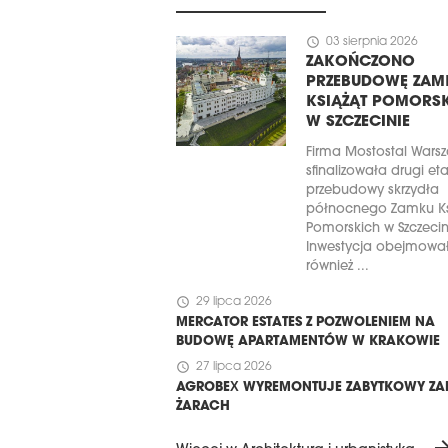
schedule
03 sierpnia 2026
ZAKOŃCZONO
PRZEBUDOWĘ ZAM
KSIĄŻĄT POMORS
W SZCZECINIE
Firma Mostostal Wars
sfinalizowała drugi et
przebudowy skrzydła
północnego Zamku Ks
Pomorskich w Szczecin
Inwestycja obejmowa
również ...
schedule
29 lipca 2026
MERCATOR ESTATES Z POZWOLENIEM NA
BUDOWĘ APARTAMENTÓW W KRAKOWIE
schedule
27 lipca 2026
AGROBEX WYREMONTUJE ZABYTKOWY ZA
ŻARACH