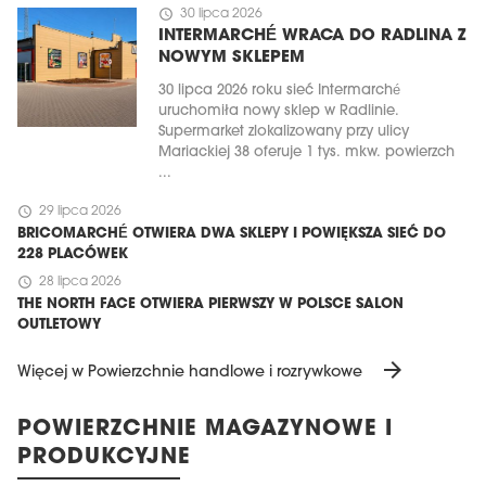
schedule
30 lipca 2026
INTERMARCHÉ WRACA DO RADLINA Z
NOWYM SKLEPEM
30 lipca 2026 roku sieć Intermarché
uruchomiła nowy sklep w Radlinie.
Supermarket zlokalizowany przy ulicy
Mariackiej 38 oferuje 1 tys. mkw. powierzch
...
schedule
29 lipca 2026
BRICOMARCHÉ OTWIERA DWA SKLEPY I POWIĘKSZA SIEĆ DO
228 PLACÓWEK
schedule
28 lipca 2026
THE NORTH FACE OTWIERA PIERWSZY W POLSCE SALON
OUTLETOWY
arrow_forward
Więcej w Powierzchnie handlowe i rozrywkowe
POWIERZCHNIE MAGAZYNOWE I
PRODUKCYJNE