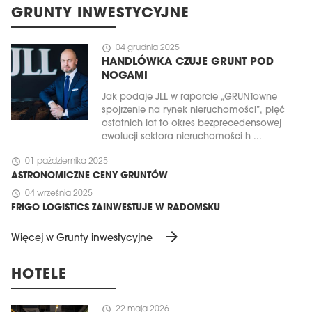
GRUNTY INWESTYCYJNE
schedule
04 grudnia 2025
HANDLÓWKA CZUJE GRUNT POD
NOGAMI
Jak podaje JLL w raporcie „GRUNTowne
spojrzenie na rynek nieruchomości”, pięć
ostatnich lat to okres bezprecedensowej
ewolucji sektora nieruchomości h ...
schedule
01 października 2025
ASTRONOMICZNE CENY GRUNTÓW
schedule
04 września 2025
FRIGO LOGISTICS ZAINWESTUJE W RADOMSKU
arrow_forward
Więcej w Grunty inwestycyjne
HOTELE
schedule
22 maja 2026