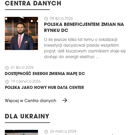
CENTRA DANYCH
schedule
08 lipca 2026
POLSKA BENEFICJENTEM ZMIAN NA
RYNKU DC
O ile jeszcze kilka lat temu o lokalizacji
inwestycji decydował przede wszystkim
popyt, dziś kluczowym czynnikiem staje się
dostęp do energii elektryc ...
schedule
01 lipca 2026
DOSTĘPNOŚĆ ENERGII ZMIENIA MAPĘ DC
schedule
19 czerwca 2026
POLSKA JAKO NOWY HUB DATA CENTER
arrow_forward
Więcej w Centra danych
DLA UKRAINY
schedule
26 marca 2024