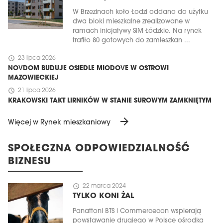
W Brzezinach koło Łodzi oddano do użytku
dwa bloki mieszkalne zrealizowane w
ramach inicjatywy SIM Łódzkie. Na rynek
trafiło 80 gotowych do zamieszkan ...
schedule
23 lipca 2026
NOVDOM BUDUJE OSIEDLE MIODOVE W OSTROWI
MAZOWIECKIEJ
schedule
21 lipca 2026
KRAKOWSKI TAKT LIRNIKÓW W STANIE SUROWYM ZAMKNIĘTYM
arrow_forward
Więcej w Rynek mieszkaniowy
SPOŁECZNA ODPOWIEDZIALNOŚĆ
BIZNESU
schedule
22 marca 2024
TYLKO KONI ŻAL
Panattoni BTS i Commercecon wspierają
powstawanie drugiego w Polsce ośrodka