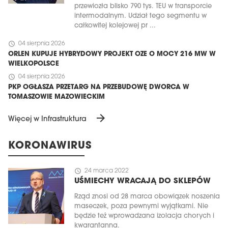
przewiozła blisko 790 tys. TEU w transporcie
intermodalnym. Udział tego segmentu w
całkowitej kolejowej pr ...
schedule
04 sierpnia 2026
ORLEN KUPUJE HYBRYDOWY PROJEKT OZE O MOCY 216 MW W
WIELKOPOLSCE
schedule
04 sierpnia 2026
PKP OGŁASZA PRZETARG NA PRZEBUDOWĘ DWORCA W
TOMASZOWIE MAZOWIECKIM
arrow_forward
Więcej w Infrastruktura
KORONAWIRUS
schedule
24 marca 2022
UŚMIECHY WRACAJĄ DO SKLEPÓW
Rząd znosi od 28 marca obowiązek noszenia
maseczek, poza pewnymi wyjątkami. Nie
będzie też wprowadzana izolacja chorych i
kwarantanna.