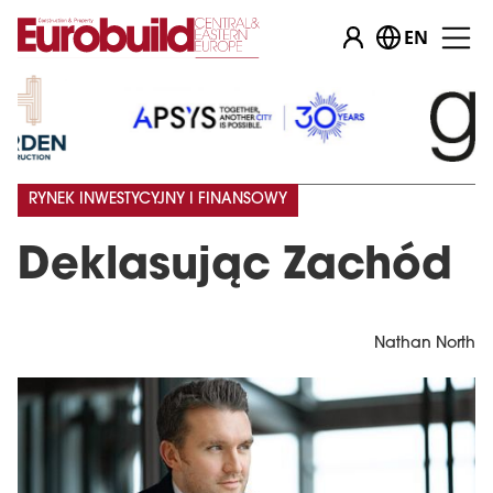
EN
RYNEK INWESTYCYJNY I FINANSOWY
Deklasując Zachód
Nathan North