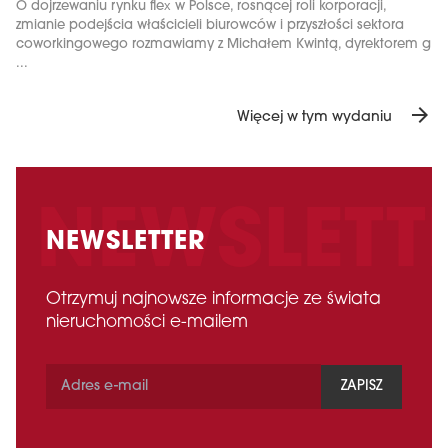
O dojrzewaniu rynku flex w Polsce, rosnącej roli korporacji,
zmianie podejścia właścicieli biurowców i przyszłości sektora
coworkingowego rozmawiamy z Michałem Kwintą, dyrektorem g
...
arrow_forward
Więcej w tym wydaniu
NEWSLETTER
Otrzymuj najnowsze informacje ze świata
nieruchomości e-mailem
ZAPISZ