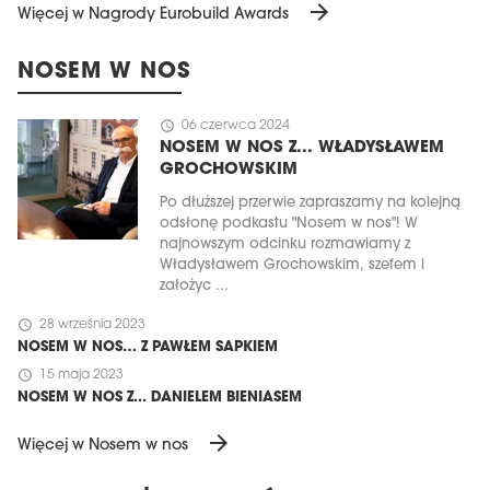
arrow_forward
Więcej w Nagrody Eurobuild Awards
NOSEM W NOS
schedule
06 czerwca 2024
NOSEM W NOS Z... WŁADYSŁAWEM
GROCHOWSKIM
Po dłuższej przerwie zapraszamy na kolejną
odsłonę podkastu "Nosem w nos"! W
najnowszym odcinku rozmawiamy z
Władysławem Grochowskim, szefem i
założyc ...
schedule
28 września 2023
NOSEM W NOS… Z PAWŁEM SAPKIEM
schedule
15 maja 2023
NOSEM W NOS Z... DANIELEM BIENIASEM
arrow_forward
Więcej w Nosem w nos