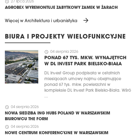
schedule
27 lipca 2026
AGROBEX WYREMONTUJE ZABYTKOWY ZAMEK W ŻARACH
arrow_forward
Więcej w Architektura i urbanistyka
BIURA I PROJEKTY WIELOFUNKCYJNE
schedule
04 sierpnia 2026
PONAD 67 TYS. MKW. WYNAJĘTYCH
W DL INVEST PARK BIELSKO-BIAŁA
DL Invest Group podpisała w ostatnich
miesiącach umowy najmu obejmujące
ponad 67 tys. mkw. powierzchni w
kompleksie DL Invest Park Bielsko-Biała. Wśró
...
schedule
04 sierpnia 2026
NOWA SIEDZIBA ING HUBS POLAND W WARSZAWSKIM
BIUROWCU THE FORM
schedule
04 sierpnia 2026
NOWE CENTRUM KONFERENCYJNE W WARSZAWSKIM