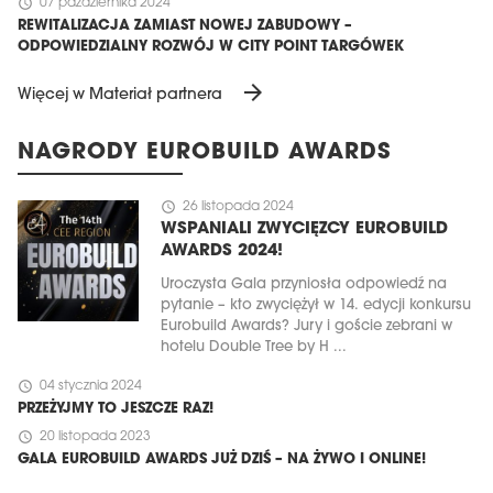
schedule
07 października 2024
REWITALIZACJA ZAMIAST NOWEJ ZABUDOWY –
ODPOWIEDZIALNY ROZWÓJ W CITY POINT TARGÓWEK
arrow_forward
Więcej w Materiał partnera
NAGRODY EUROBUILD AWARDS
schedule
26 listopada 2024
WSPANIALI ZWYCIĘZCY EUROBUILD
AWARDS 2024!
Uroczysta Gala przyniosła odpowiedź na
pytanie – kto zwyciężył w 14. edycji konkursu
Eurobuild Awards? Jury i goście zebrani w
hotelu Double Tree by H ...
schedule
04 stycznia 2024
PRZEŻYJMY TO JESZCZE RAZ!
schedule
20 listopada 2023
GALA EUROBUILD AWARDS JUŻ DZIŚ – NA ŻYWO I ONLINE!