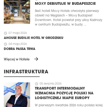
MOXY DEBIUTUJE W BUDAPESZCIE
Sieć hoteli Moxy Hotels otworzyła pierwszy
obiekt na Węgrzech – Moxy Budapest
Downtown. Hotel powstał przy ulicy Kazinczy
w centrum Budapesztu, w budy ...
schedule
07 maja 2026
AHOUSE BUDUJE HOTEL W GRODZISKU
schedule
04 maja 2026
DOBRA PASSA TRWA
arrow_forward
Więcej w Hotele
INFRASTRUKTURA
schedule
05 sierpnia 2026
TRANSPORT INTERMODALNY
WZMACNIA POZYCJĘ POLSKI NA
LOGISTYCZNEJ MAPIE EUROPY
W pierwszym kwartale 2026 roku polska kolej