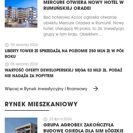
MERCURE OTWIERA NOWY HOTEL W
RUMUŃSKIEJ ORADEI
Sieć hotelowa Accor ogłosiła otwarcie
obiektu Mercure Oradea w Rumunii. Nowy
hotel, oferujący 90 pokoi, to 26. inwestycja
grupy w tym kraju. Obiektem ...
schedule
05 sierpnia 2026
LIBERTY TOWER ZE SPRZEDAŻĄ NA POZIOMIE 250 MLN ZŁ W PÓŁ
ROKU
schedule
05 sierpnia 2026
WARTOŚĆ OFERTY DEWELOPERSKIEJ SIĘGA 52 MLD ZŁ. PODAŻ
NIE NADĄŻA ZA POPYTEM
arrow_forward
Więcej w Rynek inwestycyjny i finansowy
RYNEK MIESZKANIOWY
schedule
23 lipca 2026
GRUPA AGROBEX ZAKOŃCZYŁA
BUDOWĘ OSIEDLA DLA SIM ŁÓDZKIE