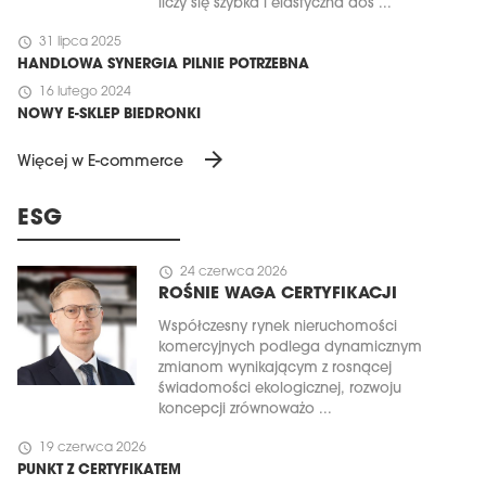
liczy się szybka i elastyczna dos ...
schedule
31 lipca 2025
HANDLOWA SYNERGIA PILNIE POTRZEBNA
schedule
16 lutego 2024
NOWY E-SKLEP BIEDRONKI
arrow_forward
Więcej w E-commerce
ESG
schedule
24 czerwca 2026
ROŚNIE WAGA CERTYFIKACJI
Współczesny rynek nieruchomości
komercyjnych podlega dynamicznym
zmianom wynikającym z rosnącej
świadomości ekologicznej, rozwoju
koncepcji zrównoważo ...
schedule
19 czerwca 2026
PUNKT Z CERTYFIKATEM