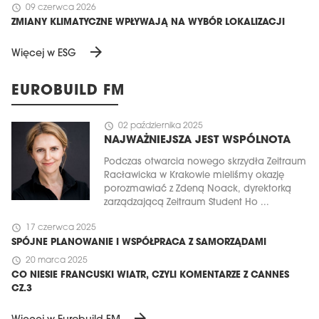
schedule
09 czerwca 2026
ZMIANY KLIMATYCZNE WPŁYWAJĄ NA WYBÓR LOKALIZACJI
arrow_forward
Więcej w ESG
EUROBUILD FM
schedule
02 października 2025
NAJWAŻNIEJSZA JEST WSPÓLNOTA
Podczas otwarcia nowego skrzydła Zeitraum
Racławicka w Krakowie mieliśmy okazję
porozmawiać z Zdeną Noack, dyrektorką
zarządzającą Zeitraum Student Ho ...
schedule
17 czerwca 2025
SPÓJNE PLANOWANIE I WSPÓŁPRACA Z SAMORZĄDAMI
schedule
20 marca 2025
CO NIESIE FRANCUSKI WIATR, CZYLI KOMENTARZE Z CANNES
CZ.3
arrow_forward