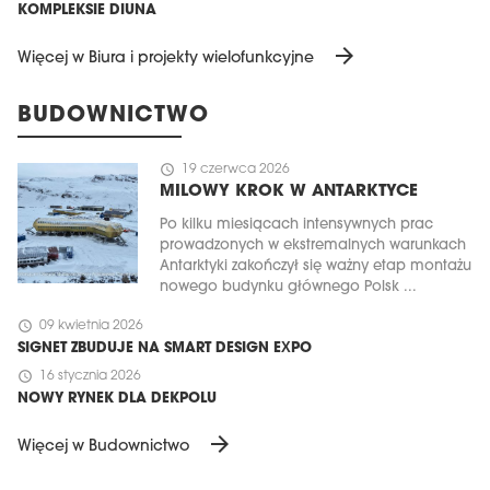
KOMPLEKSIE DIUNA
arrow_forward
Więcej w Biura i projekty wielofunkcyjne
BUDOWNICTWO
schedule
19 czerwca 2026
MILOWY KROK W ANTARKTYCE
Po kilku miesiącach intensywnych prac
prowadzonych w ekstremalnych warunkach
Antarktyki zakończył się ważny etap montażu
nowego budynku głównego Polsk ...
schedule
09 kwietnia 2026
SIGNET ZBUDUJE NA SMART DESIGN EXPO
schedule
16 stycznia 2026
NOWY RYNEK DLA DEKPOLU
arrow_forward
Więcej w Budownictwo