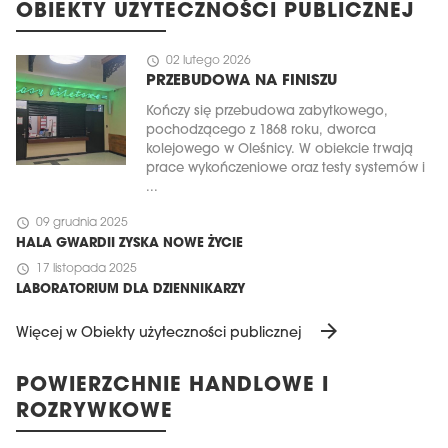
OBIEKTY UŻYTECZNOŚCI PUBLICZNEJ
schedule
02 lutego 2026
PRZEBUDOWA NA FINISZU
Kończy się przebudowa zabytkowego,
pochodzącego z 1868 roku, dworca
kolejowego w Oleśnicy. W obiekcie trwają
prace wykończeniowe oraz testy systemów i
...
schedule
09 grudnia 2025
HALA GWARDII ZYSKA NOWE ŻYCIE
schedule
17 listopada 2025
LABORATORIUM DLA DZIENNIKARZY
arrow_forward
Więcej w Obiekty użyteczności publicznej
POWIERZCHNIE HANDLOWE I
ROZRYWKOWE