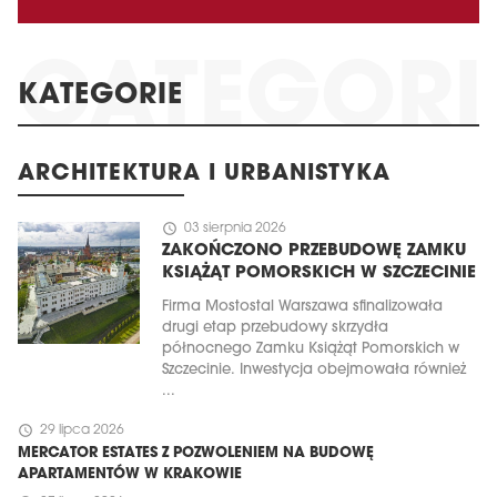
KATEGORIE
ARCHITEKTURA I URBANISTYKA
schedule
03 sierpnia 2026
ZAKOŃCZONO PRZEBUDOWĘ ZAMKU
KSIĄŻĄT POMORSKICH W SZCZECINIE
Firma Mostostal Warszawa sfinalizowała
drugi etap przebudowy skrzydła
północnego Zamku Książąt Pomorskich w
Szczecinie. Inwestycja obejmowała również
...
schedule
29 lipca 2026
MERCATOR ESTATES Z POZWOLENIEM NA BUDOWĘ
APARTAMENTÓW W KRAKOWIE