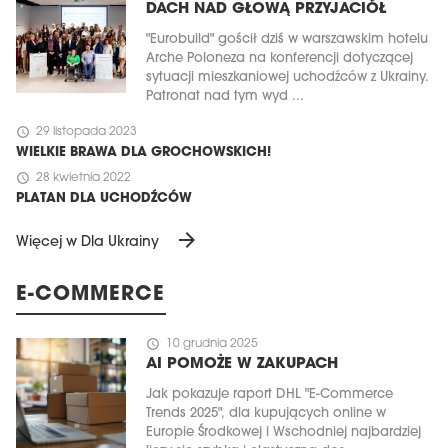
DACH NAD GŁOWĄ PRZYJACIÓŁ
"Eurobuild" gościł dziś w warszawskim hotelu
Arche Poloneza na konferencji dotyczącej
sytuacji mieszkaniowej uchodźców z Ukrainy.
Patronat nad tym wyd ...
schedule
29 listopada 2023
WIELKIE BRAWA DLA GROCHOWSKICH!
schedule
28 kwietnia 2022
PLATAN DLA UCHODŹCÓW
arrow_forward
Więcej w Dla Ukrainy
E-COMMERCE
schedule
10 grudnia 2025
AI POMOŻE W ZAKUPACH
Jak pokazuje raport DHL "E-Commerce
Trends 2025", dla kupujących online w
Europie Środkowej i Wschodniej najbardziej