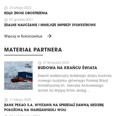
schedule
23 lutego 2022
RZĄD ZNOSI OBOSTRZENIA
schedule
07 grudnia 2021
ZDALNE NAUCZANIE I MNIEJSZE IMPREZY SYLWESTROWE
arrow_forward
Więcej w Koronawirus
MATERIAŁ PARTNERA
schedule
27 listopada 2025
BUDOWA NA KRAŃCU ŚWIATA
Zespół realizacyjny kolejnego etapu budowy
nowego budynku głównego Polskiej Stacji
Antarktycznej im. Henryka Arctowskiego
dotarł na Wyspę Króla Jerzeg ...
schedule
17 lutego 2025
BANK PEKAO S.A. WYSTAWIŁ NA SPRZEDAŻ DAWNĄ SIEDZIBĘ
POŁOŻONĄ NA WARSZAWSKIEJ WOLI