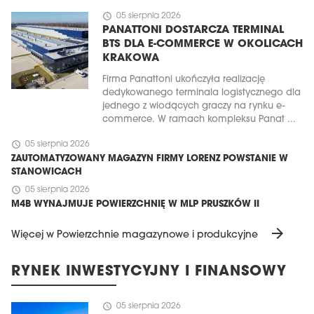
schedule
05 sierpnia 2026
PANATTONI DOSTARCZA TERMINAL
BTS DLA E-COMMERCE W OKOLICACH
KRAKOWA
Firma Panattoni ukończyła realizację
dedykowanego terminala logistycznego dla
jednego z wiodących graczy na rynku e-
commerce. W ramach kompleksu Panat ...
schedule
05 sierpnia 2026
ZAUTOMATYZOWANY MAGAZYN FIRMY LORENZ POWSTANIE W
STANOWICACH
schedule
05 sierpnia 2026
M4B WYNAJMUJE POWIERZCHNIĘ W MLP PRUSZKÓW II
arrow_forward
Więcej w Powierzchnie magazynowe i produkcyjne
RYNEK INWESTYCYJNY I FINANSOWY
schedule
05 sierpnia 2026