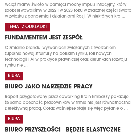
Wciąż mamy świeżo w pamięci mocny impuls inflacyjny, który
zaobserwowaliśmy w 2022 i w 2023 roku w znacznej części świata
w związku z pandemią i działaniami Rosji. W niektórych kra ...
TEMAT Z ODKŁADKI
FUNDAMENTEM JEST ZESPÓŁ
O zmianie brandu, wyzwaniach związanych z tworzeniem
zupełnie nowej struktury na polskim rynku, roli nowych
technologii i AI w praktyce prawniczej oraz kierunkach rozwoju
rynku nie ...
BIURA
BIURO JAKO NARZĘDZIE PRACY
Raport przygotowany przez coworking Brain Embassy pokazuje,
że sama obecność pracowników w firmie nie jest równoznaczna
z efektywną pracą. Coraz ważniejsze staje się więc pytanie o ...
BIURA
BIURO PRZYSZŁOŚCI BĘDZIE ELASTYCZNE