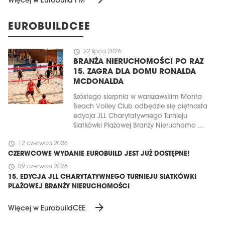
Więcej w Eurobuild FM
EUROBUILDCEE
schedule
22 lipca 2026
BRANŻA NIERUCHOMOŚCI PO RAZ
15. ZAGRA DLA DOMU RONALDA
MCDONALDA
Szóstego sierpnia w warszawskim Monta
Beach Volley Club odbędzie się piętnasta
edycja JLL Charytatywnego Turnieju
Siatkówki Plażowej Branży Nieruchomo ...
schedule
12 czerwca 2026
CZERWCOWE WYDANIE EUROBUILD JEST JUŻ DOSTĘPNE!
schedule
09 czerwca 2026
15. EDYCJA JLL CHARYTATYWNEGO TURNIEJU SIATKÓWKI
PLAŻOWEJ BRANŻY NIERUCHOMOŚCI
arrow_forward
Więcej w EurobuildCEE