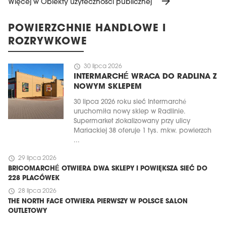
arrow_forward
Więcej w Obiekty użyteczności publicznej
POWIERZCHNIE HANDLOWE I
ROZRYWKOWE
schedule
30 lipca 2026
INTERMARCHÉ WRACA DO RADLINA Z
NOWYM SKLEPEM
30 lipca 2026 roku sieć Intermarché
uruchomiła nowy sklep w Radlinie.
Supermarket zlokalizowany przy ulicy
Mariackiej 38 oferuje 1 tys. mkw. powierzch
...
schedule
29 lipca 2026
BRICOMARCHÉ OTWIERA DWA SKLEPY I POWIĘKSZA SIEĆ DO
228 PLACÓWEK
schedule
28 lipca 2026
THE NORTH FACE OTWIERA PIERWSZY W POLSCE SALON
OUTLETOWY