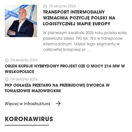
schedule
05 sierpnia 2026
TRANSPORT INTERMODALNY
WZMACNIA POZYCJĘ POLSKI NA
LOGISTYCZNEJ MAPIE EUROPY
W pierwszym kwartale 2026 roku polska kolej
przewiozła blisko 790 tys. TEU w transporcie
intermodalnym. Udział tego segmentu w
całkowitej kolejowej pr ...
schedule
04 sierpnia 2026
ORLEN KUPUJE HYBRYDOWY PROJEKT OZE O MOCY 216 MW W
WIELKOPOLSCE
schedule
04 sierpnia 2026
PKP OGŁASZA PRZETARG NA PRZEBUDOWĘ DWORCA W
TOMASZOWIE MAZOWIECKIM
arrow_forward
Więcej w Infrastruktura
KORONAWIRUS