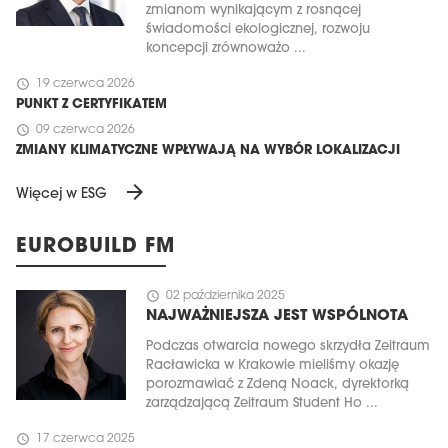
zmianom wynikającym z rosnącej
świadomości ekologicznej, rozwoju
koncepcji zrównoważo ...
schedule
19 czerwca 2026
PUNKT Z CERTYFIKATEM
schedule
09 czerwca 2026
ZMIANY KLIMATYCZNE WPŁYWAJĄ NA WYBÓR LOKALIZACJI
arrow_forward
Więcej w ESG
EUROBUILD FM
schedule
02 października 2025
NAJWAŻNIEJSZA JEST WSPÓLNOTA
Podczas otwarcia nowego skrzydła Zeitraum
Racławicka w Krakowie mieliśmy okazję
porozmawiać z Zdeną Noack, dyrektorką
zarządzającą Zeitraum Student Ho ...
schedule
17 czerwca 2025