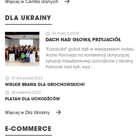
arrow_forward
Więcej w Centra danych
DLA UKRAINY
schedule
26 marca 2024
DACH NAD GŁOWĄ PRZYJACIÓŁ
"Eurobuild" gościł dziś w warszawskim hotelu
Arche Poloneza na konferencji dotyczącej
sytuacji mieszkaniowej uchodźców z Ukrainy.
Patronat nad tym wyd ...
schedule
29 listopada 2023
WIELKIE BRAWA DLA GROCHOWSKICH!
schedule
28 kwietnia 2022
PLATAN DLA UCHODŹCÓW
arrow_forward
Więcej w Dla Ukrainy
E-COMMERCE