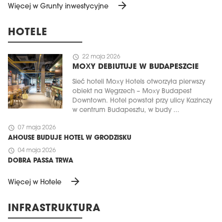
arrow_forward
Więcej w Grunty inwestycyjne
HOTELE
schedule
22 maja 2026
MOXY DEBIUTUJE W BUDAPESZCIE
Sieć hoteli Moxy Hotels otworzyła pierwszy
obiekt na Węgrzech – Moxy Budapest
Downtown. Hotel powstał przy ulicy Kazinczy
w centrum Budapesztu, w budy ...
schedule
07 maja 2026
AHOUSE BUDUJE HOTEL W GRODZISKU
schedule
04 maja 2026
DOBRA PASSA TRWA
arrow_forward
Więcej w Hotele
INFRASTRUKTURA