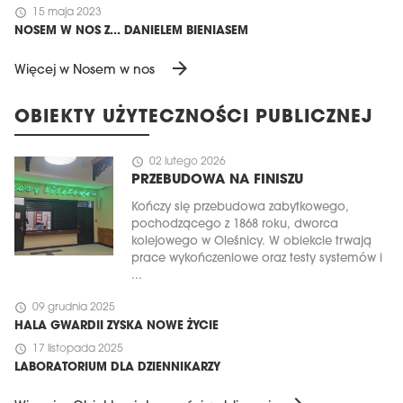
schedule
15 maja 2023
NOSEM W NOS Z... DANIELEM BIENIASEM
arrow_forward
Więcej w Nosem w nos
OBIEKTY UŻYTECZNOŚCI PUBLICZNEJ
schedule
02 lutego 2026
PRZEBUDOWA NA FINISZU
Kończy się przebudowa zabytkowego,
pochodzącego z 1868 roku, dworca
kolejowego w Oleśnicy. W obiekcie trwają
prace wykończeniowe oraz testy systemów i
...
schedule
09 grudnia 2025
HALA GWARDII ZYSKA NOWE ŻYCIE
schedule
17 listopada 2025
LABORATORIUM DLA DZIENNIKARZY