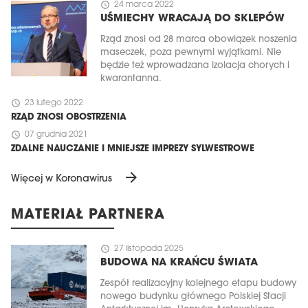
schedule
24 marca 2022
UŚMIECHY WRACAJĄ DO SKLEPÓW
Rząd znosi od 28 marca obowiązek noszenia
maseczek, poza pewnymi wyjątkami. Nie
będzie też wprowadzana izolacja chorych i
kwarantanna.
schedule
23 lutego 2022
RZĄD ZNOSI OBOSTRZENIA
schedule
07 grudnia 2021
ZDALNE NAUCZANIE I MNIEJSZE IMPREZY SYLWESTROWE
arrow_forward
Więcej w Koronawirus
MATERIAŁ PARTNERA
schedule
27 listopada 2025
BUDOWA NA KRAŃCU ŚWIATA
Zespół realizacyjny kolejnego etapu budowy
nowego budynku głównego Polskiej Stacji