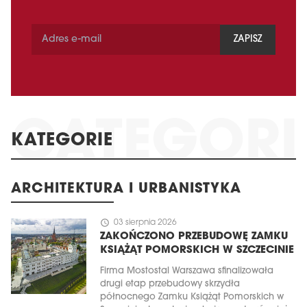
ZAPISZ
KATEGORIE
ARCHITEKTURA I URBANISTYKA
schedule
03 sierpnia 2026
ZAKOŃCZONO PRZEBUDOWĘ ZAMKU
KSIĄŻĄT POMORSKICH W SZCZECINIE
Firma Mostostal Warszawa sfinalizowała
drugi etap przebudowy skrzydła
północnego Zamku Książąt Pomorskich w