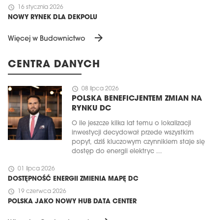
schedule
16 stycznia 2026
NOWY RYNEK DLA DEKPOLU
arrow_forward
Więcej w Budownictwo
CENTRA DANYCH
schedule
08 lipca 2026
POLSKA BENEFICJENTEM ZMIAN NA
RYNKU DC
O ile jeszcze kilka lat temu o lokalizacji
inwestycji decydował przede wszystkim
popyt, dziś kluczowym czynnikiem staje się
dostęp do energii elektryc ...
schedule
01 lipca 2026
DOSTĘPNOŚĆ ENERGII ZMIENIA MAPĘ DC
schedule
19 czerwca 2026
POLSKA JAKO NOWY HUB DATA CENTER