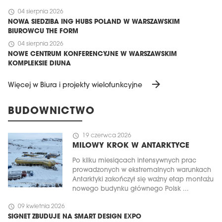
schedule
04 sierpnia 2026
NOWA SIEDZIBA ING HUBS POLAND W WARSZAWSKIM
BIUROWCU THE FORM
schedule
04 sierpnia 2026
NOWE CENTRUM KONFERENCYJNE W WARSZAWSKIM
KOMPLEKSIE DIUNA
arrow_forward
Więcej w Biura i projekty wielofunkcyjne
BUDOWNICTWO
schedule
19 czerwca 2026
MILOWY KROK W ANTARKTYCE
Po kilku miesiącach intensywnych prac
prowadzonych w ekstremalnych warunkach
Antarktyki zakończył się ważny etap montażu
nowego budynku głównego Polsk ...
schedule
09 kwietnia 2026
SIGNET ZBUDUJE NA SMART DESIGN EXPO