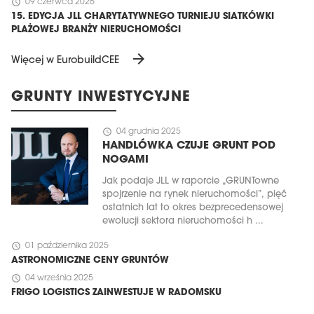
schedule
09 czerwca 2026
15. EDYCJA JLL CHARYTATYWNEGO TURNIEJU SIATKÓWKI
PLAŻOWEJ BRANŻY NIERUCHOMOŚCI
arrow_forward
Więcej w EurobuildCEE
GRUNTY INWESTYCYJNE
schedule
04 grudnia 2025
HANDLÓWKA CZUJE GRUNT POD
NOGAMI
Jak podaje JLL w raporcie „GRUNTowne
spojrzenie na rynek nieruchomości”, pięć
ostatnich lat to okres bezprecedensowej
ewolucji sektora nieruchomości h ...
schedule
01 października 2025
ASTRONOMICZNE CENY GRUNTÓW
schedule
04 września 2025
FRIGO LOGISTICS ZAINWESTUJE W RADOMSKU