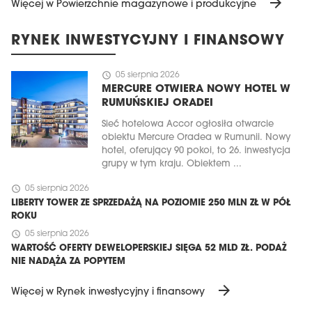
arrow_forward
Więcej w Powierzchnie magazynowe i produkcyjne
RYNEK INWESTYCYJNY I FINANSOWY
schedule
05 sierpnia 2026
MERCURE OTWIERA NOWY HOTEL W
RUMUŃSKIEJ ORADEI
Sieć hotelowa Accor ogłosiła otwarcie
obiektu Mercure Oradea w Rumunii. Nowy
hotel, oferujący 90 pokoi, to 26. inwestycja
grupy w tym kraju. Obiektem ...
schedule
05 sierpnia 2026
LIBERTY TOWER ZE SPRZEDAŻĄ NA POZIOMIE 250 MLN ZŁ W PÓŁ
ROKU
schedule
05 sierpnia 2026
WARTOŚĆ OFERTY DEWELOPERSKIEJ SIĘGA 52 MLD ZŁ. PODAŻ
NIE NADĄŻA ZA POPYTEM
arrow_forward
Więcej w Rynek inwestycyjny i finansowy