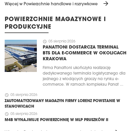
arrow_forward
Więcej w Powierzchnie handlowe i rozrywkowe
POWIERZCHNIE MAGAZYNOWE I
PRODUKCYJNE
schedule
05 sierpnia 2026
PANATTONI DOSTARCZA TERMINAL
BTS DLA E-COMMERCE W OKOLICACH
KRAKOWA
Firma Panattoni ukończyła realizację
dedykowanego terminala logistycznego dla
jednego z wiodących graczy na rynku e-
commerce. W ramach kompleksu Panat ...
schedule
05 sierpnia 2026
ZAUTOMATYZOWANY MAGAZYN FIRMY LORENZ POWSTANIE W
STANOWICACH
schedule
05 sierpnia 2026
M4B WYNAJMUJE POWIERZCHNIĘ W MLP PRUSZKÓW II