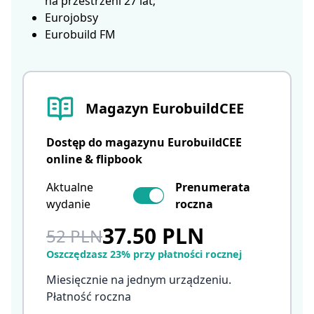
na przestrzeni 27 lat;
Eurojobsy
Eurobuild FM
Magazyn EurobuildCEE
Dostęp do magazynu EurobuildCEE
online & flipbook
Aktualne
Prenumerata
wydanie
roczna
37.50 PLN
52 PLN
Oszczędzasz 23% przy płatności rocznej
Miesięcznie na jednym urządzeniu.
Płatność roczna