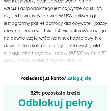
Wielkiej Brytanii, gdzie spodziewane tempo
wzrostu gospodarczego jest najwyższe od 80 lat,
czyli od II wojny światowej. W USA paliwem giełd
jest ogromny pakiet pomocy dla obywateli (każdy
otrzyma czek o wartości 1,4 tys. dolarów), z czego
na pewno część wróci na rynek kapitałowy. Nie
dziwią zatem kolejne rekordy tamtejszych giełd –
w ciągu ostatniego roku indeks S&P500 wzrósł o 50
proc., a zyski spółek z tego indeksu wz
Posiadasz już konto?
Zaloguj się
82% pozostało treści
Odblokuj pełny