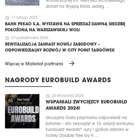
Antarktycznej im. Henryka Arctowskiego
dotarł na Wyspę Króla Jerzeg ...
schedule
17 lutego 2025
BANK PEKAO S.A. WYSTAWIŁ NA SPRZEDAŻ DAWNĄ SIEDZIBĘ
POŁOŻONĄ NA WARSZAWSKIEJ WOLI
schedule
07 października 2024
REWITALIZACJA ZAMIAST NOWEJ ZABUDOWY –
ODPOWIEDZIALNY ROZWÓJ W CITY POINT TARGÓWEK
arrow_forward
Więcej w Materiał partnera
NAGRODY EUROBUILD AWARDS
schedule
26 listopada 2024
WSPANIALI ZWYCIĘZCY EUROBUILD
AWARDS 2024!
Uroczysta Gala przyniosła odpowiedź na
pytanie – kto zwyciężył w 14. edycji konkursu
Eurobuild Awards? Jury i goście zebrani w
hotelu Double Tree by H ...