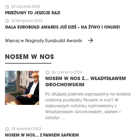
schedule
04 stycznia 2024
PRZEŻYJMY TO JESZCZE RAZ!
schedule
20 listopada 2023
GALA EUROBUILD AWARDS JUŻ DZIŚ – NA ŻYWO I ONLINE!
arrow_forward
Więcej w Nagrody Eurobuild Awards
NOSEM W NOS
schedule
06 czerwca 2024
NOSEM W NOS Z... WŁADYSŁAWEM
GROCHOWSKIM
Po dłuższej przerwie zapraszamy na kolejną
odsłonę podkastu "Nosem w nos"! W
najnowszym odcinku rozmawiamy z
Władysławem Grochowskim, szefem i
założyc ...
schedule
28 września 2023
NOSEM W NOS… Z PAWŁEM SAPKIEM