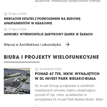
Szczecinie. Inwestycja obejmowała również
...
schedule
29 lipca 2026
MERCATOR ESTATES Z POZWOLENIEM NA BUDOWĘ
APARTAMENTÓW W KRAKOWIE
schedule
27 lipca 2026
AGROBEX WYREMONTUJE ZABYTKOWY ZAMEK W ŻARACH
arrow_forward
Więcej w Architektura i urbanistyka
BIURA I PROJEKTY WIELOFUNKCYJNE
schedule
04 sierpnia 2026
PONAD 67 TYS. MKW. WYNAJĘTYCH
W DL INVEST PARK BIELSKO-BIAŁA
DL Invest Group podpisała w ostatnich
miesiącach umowy najmu obejmujące
ponad 67 tys. mkw. powierzchni w
kompleksie DL Invest Park Bielsko-Biała. Wśró
...