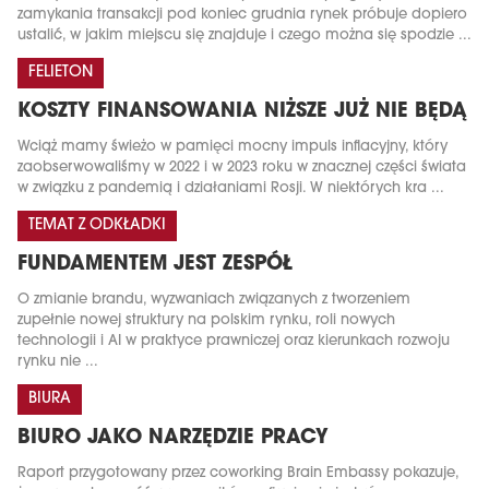
zamykania transakcji pod koniec grudnia rynek próbuje dopiero
ustalić, w jakim miejscu się znajduje i czego można się spodzie ...
FELIETON
KOSZTY FINANSOWANIA NIŻSZE JUŻ NIE BĘDĄ
Wciąż mamy świeżo w pamięci mocny impuls inflacyjny, który
zaobserwowaliśmy w 2022 i w 2023 roku w znacznej części świata
w związku z pandemią i działaniami Rosji. W niektórych kra ...
TEMAT Z ODKŁADKI
FUNDAMENTEM JEST ZESPÓŁ
O zmianie brandu, wyzwaniach związanych z tworzeniem
zupełnie nowej struktury na polskim rynku, roli nowych
technologii i AI w praktyce prawniczej oraz kierunkach rozwoju
rynku nie ...
BIURA
BIURO JAKO NARZĘDZIE PRACY
Raport przygotowany przez coworking Brain Embassy pokazuje,