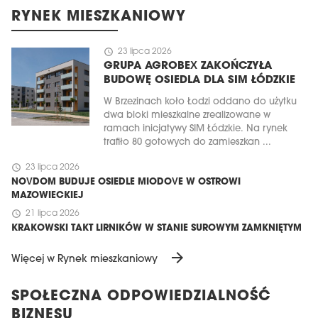
RYNEK MIESZKANIOWY
schedule
23 lipca 2026
GRUPA AGROBEX ZAKOŃCZYŁA
BUDOWĘ OSIEDLA DLA SIM ŁÓDZKIE
W Brzezinach koło Łodzi oddano do użytku
dwa bloki mieszkalne zrealizowane w
ramach inicjatywy SIM Łódzkie. Na rynek
trafiło 80 gotowych do zamieszkan ...
schedule
23 lipca 2026
NOVDOM BUDUJE OSIEDLE MIODOVE W OSTROWI
MAZOWIECKIEJ
schedule
21 lipca 2026
KRAKOWSKI TAKT LIRNIKÓW W STANIE SUROWYM ZAMKNIĘTYM
arrow_forward
Więcej w Rynek mieszkaniowy
SPOŁECZNA ODPOWIEDZIALNOŚĆ
BIZNESU