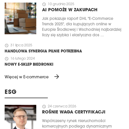
schedule
10 grudnia 2025
AI POMOŻE W ZAKUPACH
Jak pokazuje raport DHL "E-Commerce
Trends 2025", dla kupujących online w
Europie Środkowej i Wschodniej najbardziej
liczy się szybka i elastyczna dos ...
schedule
31 lipca 2025
HANDLOWA SYNERGIA PILNIE POTRZEBNA
schedule
16 lutego 2024
NOWY E-SKLEP BIEDRONKI
arrow_forward
Więcej w E-commerce
ESG
schedule
24 czerwca 2026
ROŚNIE WAGA CERTYFIKACJI
Współczesny rynek nieruchomości
komercyjnych podlega dynamicznym