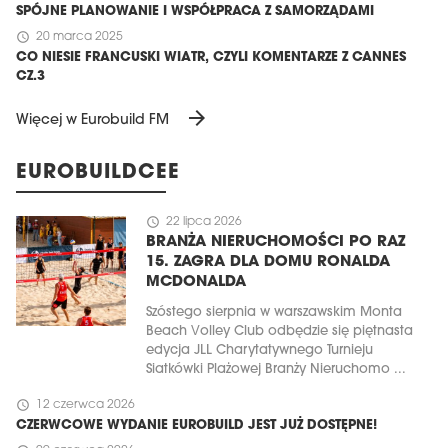
SPÓJNE PLANOWANIE I WSPÓŁPRACA Z SAMORZĄDAMI
schedule
20 marca 2025
CO NIESIE FRANCUSKI WIATR, CZYLI KOMENTARZE Z CANNES
CZ.3
arrow_forward
Więcej w Eurobuild FM
EUROBUILDCEE
schedule
22 lipca 2026
BRANŻA NIERUCHOMOŚCI PO RAZ
15. ZAGRA DLA DOMU RONALDA
MCDONALDA
Szóstego sierpnia w warszawskim Monta
Beach Volley Club odbędzie się piętnasta
edycja JLL Charytatywnego Turnieju
Siatkówki Plażowej Branży Nieruchomo ...
schedule
12 czerwca 2026
CZERWCOWE WYDANIE EUROBUILD JEST JUŻ DOSTĘPNE!