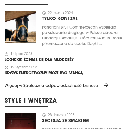
schedule
22 marca 2024
TYLKO KONI ŻAL
Panattoni BTS i Commercecon wspierają
powstawanie drugiego w Polsce ośrodka
Fundacji Centaurus, która ratuje m.in. konie
przeznaczone do uboju. Dzięki ...
schedule
14 lipca 2023
LOGICOR ŚCIGAŁ SIĘ DLA MŁODZIEŻY
schedule
19 stycznia 2023
KRYZYS ENERGETYCZNY MOŻE BYĆ SZANSĄ
arrow_forward
Więcej w Społeczna odpowiedzialność biznesu
STYLE I WNĘTRZA
schedule
28 stycznia 2026
SECESJA ZE SMAKIEM