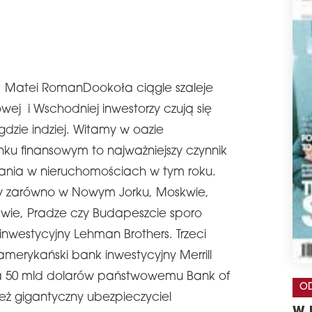
, Matei RomanDookoła ciągle szaleje
wej i Wschodniej inwestorzy czują się
dzie indziej. Witamy w oazie
nku finansowym to najważniejszy czynnik
ałania w nieruchomościach w tym roku.
dy zarówno w Nowym Jorku, Moskwie,
zawie, Pradze czy Budapeszcie sporo
inwestycyjny Lehman Brothers. Trzeci
merykański bank inwestycyjny Merrill
za 50 mld dolarów państwowemu Bank of
OD
eż gigantyczny ubezpieczyciel