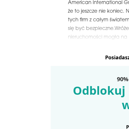
American International Gr
że to jeszcze nie koniec.
tych firm z całym świat
się być bezpieczne.Wróże
nieruchomości mogła na k
Posiadas
90% 
Odblokuj 
w