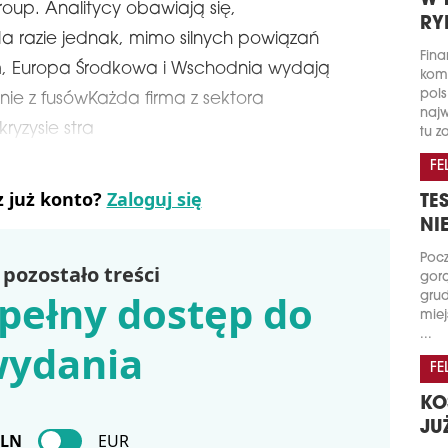
W 
oup. Analitycy obawiają się,
RY
 Na razie jednak, mimo silnych powiązań
Fina
em, Europa Środkowa i Wschodnia wydają
kome
pols
nie z fusówKażda firma z sektora
najw
ryzysie stra
tu za
FE
z już konto?
Zaloguj się
TE
NI
Pocz
pozostało treści
gorą
pełny dostęp do
grud
miej
...
ydania
FE
KO
JU
PLN
EUR