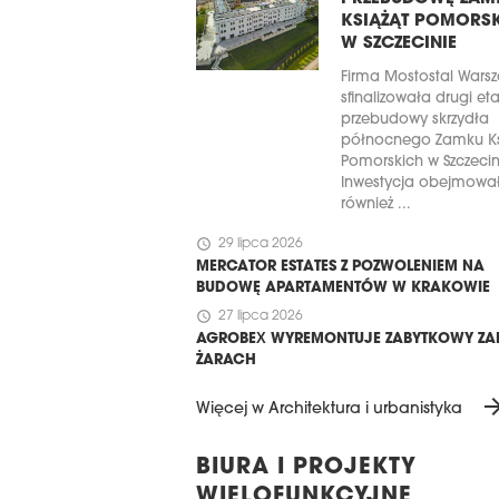
KSIĄŻĄT POMORS
W SZCZECINIE
Firma Mostostal Wars
sfinalizowała drugi et
przebudowy skrzydła
północnego Zamku Ks
Pomorskich w Szczecin
Inwestycja obejmowa
również ...
schedule
29 lipca 2026
MERCATOR ESTATES Z POZWOLENIEM NA
BUDOWĘ APARTAMENTÓW W KRAKOWIE
schedule
27 lipca 2026
AGROBEX WYREMONTUJE ZABYTKOWY ZA
ŻARACH
arrow_for
Więcej w Architektura i urbanistyka
BIURA I PROJEKTY
WIELOFUNKCYJNE