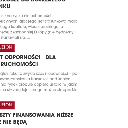
DRODZE DO DOJRZAŁEGO
NKU
nse na rynku nieruchomości
rcyjnych, dlaczego jest stosunkowo mało
kiego kapitału, więcej czeskiego, a
ięcej z zachodniej Europy (nie będziemy
stanawiali się, ...
LIETON
ST ODPORNOŚCI DLA
ERUCHOMOŚCI
ątek roku to zwykle czas niepewności – po
czce zamykania transakcji pod koniec
nia rynek próbuje dopiero ustalić, w jakim
scu się znajduje i czego można się spodzie
LIETON
SZTY FINANSOWANIA NIŻSZE
Ż NIE BĘDĄ