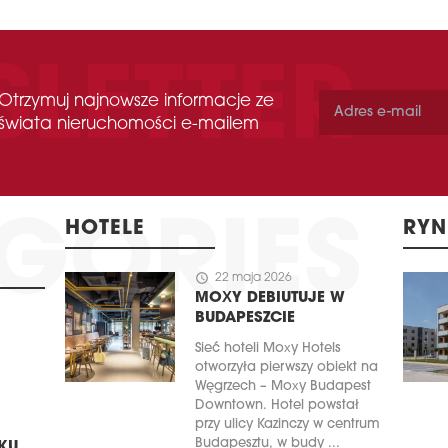
Otrzymuj najnowsze informacje ze
świata nieruchomości e-mailem
HOTELE
RYN
schedule
22 maja 2026
MOXY DEBIUTUJE W
BUDAPESZCIE
Sieć hoteli Moxy Hotels
otworzyła pierwszy obiekt na
Węgrzech – Moxy Budapest
Downtown. Hotel powstał
przy ulicy Kazinczy w centrum
Budapesztu, w budy ...
KU