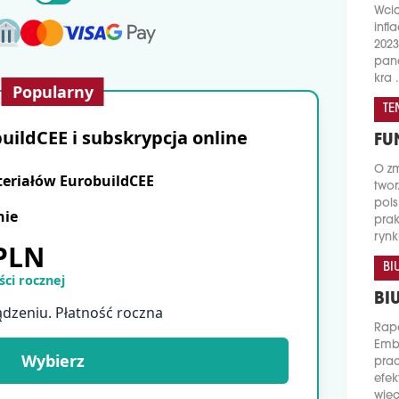
Wci
infl
2023
pand
kra .
Popularny
TE
ildCEE i subskrypcja online
FU
O zm
teriałów EurobuildCEE
twor
pols
nie
prak
rynk
 PLN
BI
ci rocznej
BI
ądzeniu. Płatność roczna
Rapo
Emb
Wybierz
prac
efek
więc