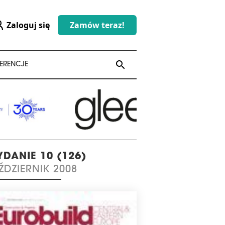
Zaloguj się
Zamów teraz!
search
search
ERENCJE
DANIE 10 (126)
ŹDZIERNIK 2008