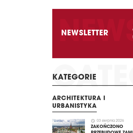
NEWSLETTER
KATEGORIE
ARCHITEKTURA I
URBANISTYKA
schedule
03 sierpnia 2026
ZAKOŃCZONO
PRZEBUDOWĘ ZAM