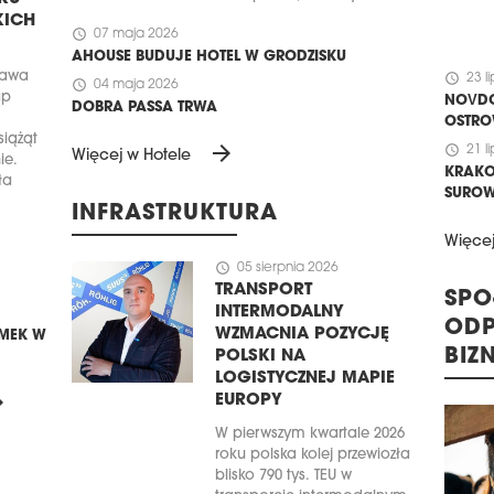
KICH
schedule
07 maja 2026
AHOUSE BUDUJE HOTEL W GRODZISKU
zawa
schedule
23 l
schedule
04 maja 2026
ap
NOVDO
DOBRA PASSA TRWA
OSTRO
iążąt
arrow_forward
schedule
21 l
Więcej w Hotele
ie.
KRAKO
ła
SUROW
INFRASTRUKTURA
Więce
schedule
05 sierpnia 2026
TRANSPORT
SPO
INTERMODALNY
ODP
WZMACNIA POZYCJĘ
MEK W
BIZ
POLSKI NA
LOGISTYCZNEJ MAPIE
ward
EUROPY
W pierwszym kwartale 2026
roku polska kolej przewiozła
blisko 790 tys. TEU w