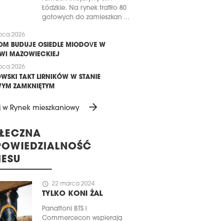
Łódzkie. Na rynek trafiło 80
gotowych do zamieszkan ...
ipca 2026
M BUDUJE OSIEDLE MIODOVE W
WI MAZOWIECKIEJ
ipca 2026
WSKI TAKT LIRNIKÓW W STANIE
YM ZAMKNIĘTYM
arrow_forward
j w Rynek mieszkaniowy
ŁECZNA
OWIEDZIALNOŚĆ
NESU
schedule
22 marca 2024
TYLKO KONI ŻAL
Panattoni BTS i
Commercecon wspierają