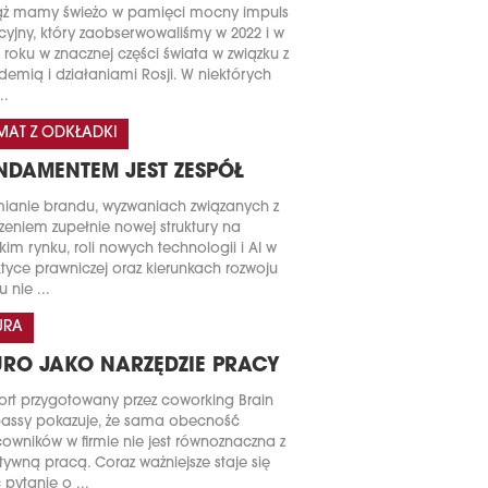
ąż mamy świeżo w pamięci mocny impuls
acyjny, który zaobserwowaliśmy w 2022 i w
 roku w znacznej części świata w związku z
emią i działaniami Rosji. W niektórych
..
MAT Z ODKŁADKI
NDAMENTEM JEST ZESPÓŁ
ianie brandu, wyzwaniach związanych z
zeniem zupełnie nowej struktury na
kim rynku, roli nowych technologii i AI w
tyce prawniczej oraz kierunkach rozwoju
u nie ...
URA
URO JAKO NARZĘDZIE PRACY
rt przygotowany przez coworking Brain
assy pokazuje, że sama obecność
owników w firmie nie jest równoznaczna z
tywną pracą. Coraz ważniejsze staje się
 pytanie o ...