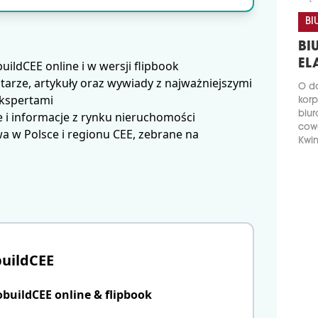
BI
BI
EL
ldCEE online i w wersji flipbook
arze, artykuły oraz wywiady z najważniejszymi
O do
ekspertami
korp
biur
 i informacje z rynku nieruchomości
cow
 w Polsce i regionu CEE, zebrane na
Kwin
uildCEE
uildCEE online & flipbook