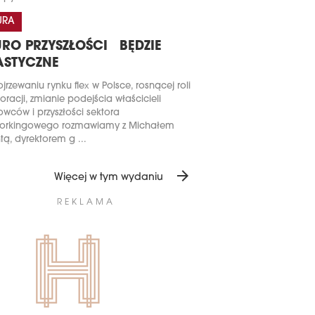
URA
URO PRZYSZŁOŚCI BĘDZIE
ASTYCZNE
jrzewaniu rynku flex w Polsce, rosnącej roli
oracji, zmianie podejścia właścicieli
owców i przyszłości sektora
orkingowego rozmawiamy z Michałem
tą, dyrektorem g ...
arrow_forward
Więcej w tym wydaniu
REKLAMA