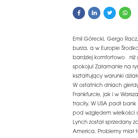
Emil Górecki, Gergo Racz
burza, a w Europie Środko
bardziej komfortowo niż g
spokoju! Załamanie na ry
kształtujący warunki dzi
W ostatnich dniach gieł
Frankfurcie, jak i w Wars
traciły. W USA padł bank 
pod względem wielkości a
Lynch został sprzedany 
America. Problemy miał t