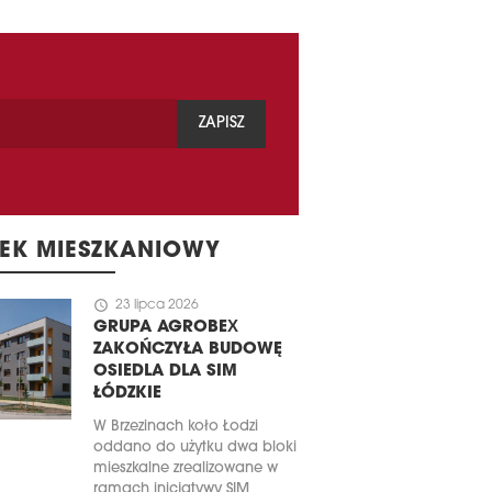
ZAPISZ
EK MIESZKANIOWY
schedule
23 lipca 2026
GRUPA AGROBEX
ZAKOŃCZYŁA BUDOWĘ
OSIEDLA DLA SIM
ŁÓDZKIE
W Brzezinach koło Łodzi
oddano do użytku dwa bloki
mieszkalne zrealizowane w
ramach inicjatywy SIM