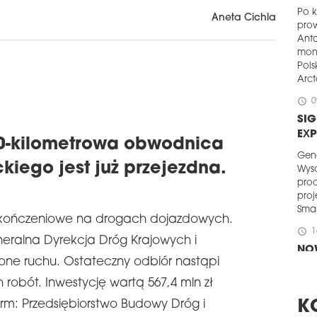
Po k
Aneta Cichla
pro
Anta
mon
Pols
Arct
schedule
0
SIG
EX
0-kilometrowa obwodnica
Gen
iego jest już przejezdna.
Wys
prod
proj
Smar
ykończeniowe na drogach dojazdowych.
schedule
1
neralna Dyrekcja Dróg Krajowych i
NO
 one ruchu. Ostateczny odbiór nastąpi
Dek
 robót. Inwestycję wartą 567,4 mln zł
dzia
202
irm: Przedsiębiorstwo Budowy Dróg i
K
dewe