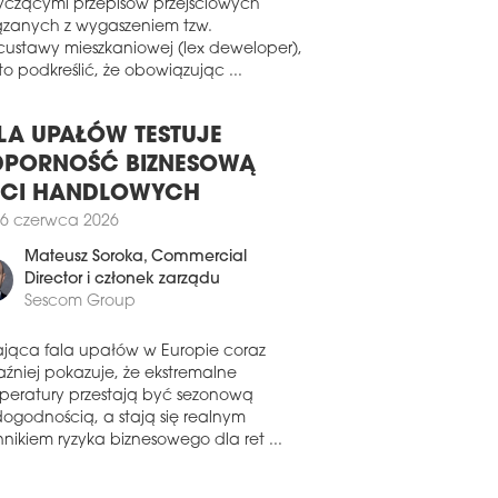
pa Mirbud podpisała dwie umowy na
wiązku z pojawiającymi się pytaniami
owę dróg ekspresowych dla GDDKiA
yczącymi przepisów przejściowych
 kontrakt z PKP PLK. Portfel zamówień
ązanych z wygaszeniem tzw.
ki wynosi obecnie 8,6 mld zł netto.
custawy mieszkaniowej (lex deweloper),
o podkreślić, że obowiązując ...
4 lipca 2025
BUD ZACZYNA OPERACJĘ
LA UPAŁÓW TESTUJE
ud podpisał umowę na przebudowę
tala Wojskowego w Szczecinie. Wartość
PORNOŚĆ BIZNESOWĄ
raktu sięgnęła niemal 56 mln zł netto.
ECI HANDLOWYCH
3 czerwca 2025
6 czerwca 2026
MORZE I MAZOWSZE W
Mateusz Soroka
, Commercial
OŁÓWCE
Director i członek zarządu
podaje firma badawcza Spectis,
Sescom Group
pektywy rozwoju polskiego rynku
owlanego są coraz bardziej
ająca fala upałów w Europie coraz
nicowane regionalnie. Jedno pozostaje
aźniej pokazuje, że ekstremalne
nak bez zmian – skala planowanych
peratury przestają być sezonową
stycji wciąż rośnie.
dogodnością, a stają się realnym
nikiem ryzyka biznesowego dla ret ...
7 czerwca 2025
NTUJĄ NA CHŁODNO