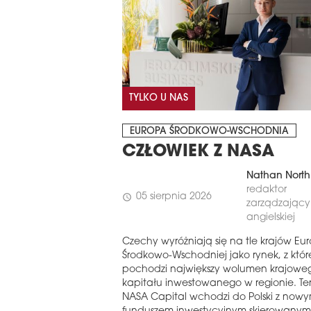
TYLKO U NAS
EUROPA ŚRODKOWO-WSCHODNIA
CZŁOWIEK Z NASA
Nathan North
redaktor
05 sierpnia 2026
schedule
zarządzający 
angielskiej
Czechy wyróżniają się na tle krajów Eu
Środkowo-Wschodniej jako rynek, z któ
pochodzi największy wolumen krajowe
kapitału inwestowanego w regionie. Te
NASA Capital wchodzi do Polski z now