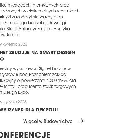
ilku miesiącach intensywnych prac
wadzonych w ekstremalnych warunkach
rktyki zakończył się ważny etap
tażu nowego budynku głównego
kiej Stacji Antarktycznej im. Henryka
owskiego.
9 kwietnia 2026
NET ZBUDUJE NA SMART DESIGN
PO
eralny wykonawca Signet buduje w
ogotowie pod Poznaniem zakład
ukcyjny o powierzchni 4.300 mkw. dla
ektanta i producenta stoisk targowych
t Design Expo.
6 stycznia 2026
WY RYNEK DLA DEKPOLU
arrow_forward
pol Budownictwo rozszerza swoją
Więcej w Budownictwo
łalność na rynek rumuński. W grudniu
5 roku spółka zawarła umowę z
ONFERENCJE
loperem na realizację prac