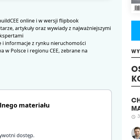
Na 
Bie
mag
ldCEE online i w wersji flipbook
Bar.
Agr
arze, artykuły oraz wywiady z najważniejszymi
ekspertami
schedule
1
 i informacje z rynku nieruchomości
NO
 w Polsce i regionu CEE, zebrane na
Na s
WY
Mias
poc
mod
O
Kone
K
schedule
2
DE
lnego materiału
Grup
CH
niem
MA
Res
międ
3
schedule
umoż
ywotni dostęp
.
wied