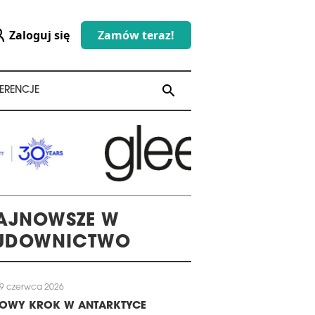
Zaloguj się
Zamów teraz!
search
search
ERENCJE
AJNOWSZE W
UDOWNICTWO
9 czerwca 2026
LOWY KROK W ANTARKTYCE