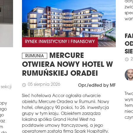
Gru
W z
bud
dot
oraz
zwi
spół
spe
wart
schedule
1
ER
RYNEK INWESTYCYJNY I FINANSOWY
FA
Erb
Szpi
OD
MERCURE
kont
RUMUNIA
SI
OTWIERA NOWY HOTEL W
schedule
2
2
schedule
RUMUŃSKIEJ ORADEI
PO
CZ
05 sierpnia 2026
schedule
Opr./edited by MF
sekcji
Jak 
pers
Sieć hotelowa Accor ogłosiła otwarcie
bud
Trw
obiektu Mercure Oradea w Rumunii. Nowy
ropy
zróż
wyr
hotel, oferujący 90 pokoi, to 26. inwestycja
rego
jed
tem
grupy w tym kraju. Obiektem zarządza
go
inwe
nie
lokalna spółka Grand Hotel West na
raz
schedule
czyn
1
podstawie umowy franczyzowej, a jego
ym
operatorem została firma Spark Hospitality.
MO