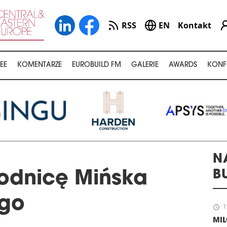
RSS
EN
Kontakt
EE
KOMENTARZE
EUROBUILD FM
GALERIE
AWARDS
KONF
N
B
odnicę Mińska
go
schedule
1
MI