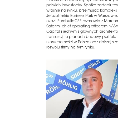
funduszem inwestycyjnym skierowanym
polskich inwestorów. Spółka zadebiuto
właśnie na rynku, przejmując kompleks
Jerozolimskie Business Park w Warszawie. 
okazji EurobuildCEE rozmawia z Marce
Safarim, chief operating officerem NAS
Capital i jednym z głównych architektó
transakcji, o planach budowy portfela
nieruchomości w Polsce oraz dalszej stra
rozwoju firmy na tym rynku.