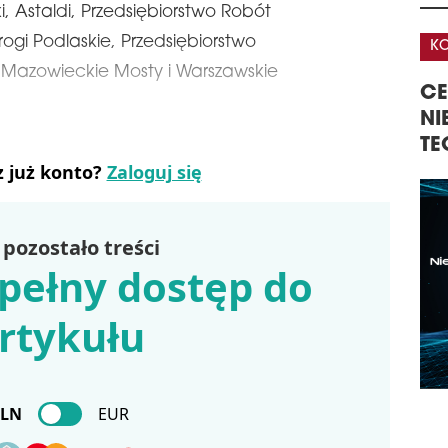
 Astaldi, Przedsiębiorstwo Robót
proj
logi
gi Podlaskie, Przedsiębiorstwo
KONFERENCJA
KO
Buka
azowieckie Mosty i Warszawskie
schedule
2
A
CENTRA DANYCH –
32
NO
GISTYKI W
NIERUCHOMOŚCI,
KO
Zako
TECHNOLOGIE, INWESTYCJE
NI
rewi
z już konto?
Zaloguj się
KO
zab
znaj
Mint
przy
pozostało treści
arch
pełny dostęp do
schedule
0
OP
rtykułu
BU
Jak 
Bud
firm
PLN
EUR
ma i
Jedn