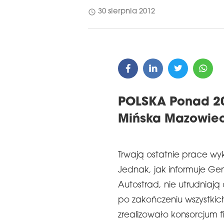
schedule
30 sierpnia 2012
POLSKA Ponad 2
Mińska Mazowieck
Trwają ostatnie prace w
Jednak, jak informuje Ge
Autostrad, nie utrudniają
po zakończeniu wszystkich
zrealizowało konsorcjum f