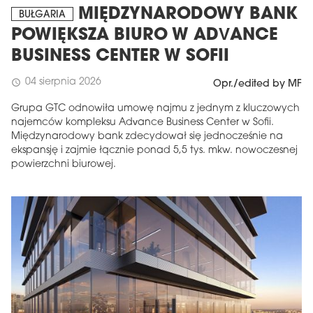
MIĘDZYNARODOWY BANK
BUŁGARIA
POWIĘKSZA BIURO W ADVANCE
BUSINESS CENTER W SOFII
04 sierpnia 2026
schedule
Opr./edited by MF
Grupa GTC odnowiła umowę najmu z jednym z kluczowych
najemców kompleksu Advance Business Center w Sofii.
Międzynarodowy bank zdecydował się jednocześnie na
ekspansję i zajmie łącznie ponad 5,5 tys. mkw. nowoczesnej
powierzchni biurowej.