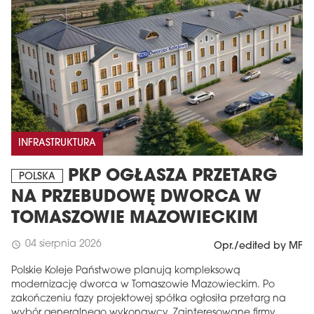
INFRASTRUKTURA
PKP OGŁASZA PRZETARG
POLSKA
NA PRZEBUDOWĘ DWORCA W
TOMASZOWIE MAZOWIECKIM
04 sierpnia 2026
schedule
Opr./edited by MF
Polskie Koleje Państwowe planują kompleksową
modernizację dworca w Tomaszowie Mazowieckim. Po
zakończeniu fazy projektowej spółka ogłosiła przetarg na
wybór generalnego wykonawcy. Zainteresowane firmy