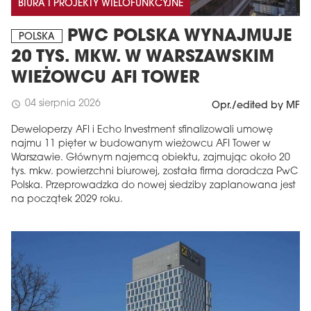
BIURA I PROJEKTY WIELOFUNKCYJNE
PWC POLSKA WYNAJMUJE
POLSKA
20 TYS. MKW. W WARSZAWSKIM
WIEŻOWCU AFI TOWER
04 sierpnia 2026
schedule
Opr./edited by MF
Deweloperzy AFI i Echo Investment sfinalizowali umowę
najmu 11 pięter w budowanym wieżowcu AFI Tower w
Warszawie. Głównym najemcą obiektu, zajmując około 20
tys. mkw. powierzchni biurowej, została firma doradcza PwC
Polska. Przeprowadzka do nowej siedziby zaplanowana jest
na początek 2029 roku.