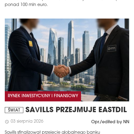
ponad 100 mln euro.
RYNEK INWESTYCYJNY I FINANSOWY
SAVILLS PRZEJMUJE EASTDIL
ŚWIAT
03 sierpnia 2026
schedule
Opr./edited by NN
Savills sfinalizował przejęcie globalnego banku