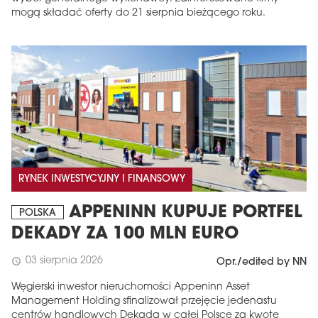
mogą składać oferty do 21 sierpnia bieżącego roku.
RYNEK INWESTYCYJNY I FINANSOWY
APPENINN KUPUJE PORTFEL
POLSKA
DEKADY ZA 100 MLN EURO
03 sierpnia 2026
schedule
Opr./edited by NN
Węgierski inwestor nieruchomości Appeninn Asset
Management Holding sfinalizował przejęcie jedenastu
centrów handlowych Dekada w całej Polsce za kwotę