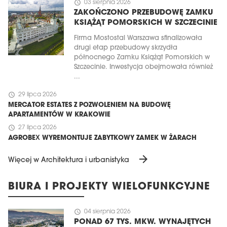
schedule
03 sierpnia 2026
ZAKOŃCZONO PRZEBUDOWĘ ZAMKU
KSIĄŻĄT POMORSKICH W SZCZECINIE
Firma Mostostal Warszawa sfinalizowała
drugi etap przebudowy skrzydła
północnego Zamku Książąt Pomorskich w
Szczecinie. Inwestycja obejmowała również
...
schedule
29 lipca 2026
MERCATOR ESTATES Z POZWOLENIEM NA BUDOWĘ
APARTAMENTÓW W KRAKOWIE
schedule
27 lipca 2026
AGROBEX WYREMONTUJE ZABYTKOWY ZAMEK W ŻARACH
arrow_forward
Więcej w Architektura i urbanistyka
BIURA I PROJEKTY WIELOFUNKCYJNE
schedule
04 sierpnia 2026
PONAD 67 TYS. MKW. WYNAJĘTYCH