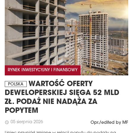
RYNEK INWESTYCYJNY I FINANSOWY
WARTOŚĆ OFERTY
POLSKA
DEWELOPERSKIEJ SIĘGA 52 MLD
ZŁ. PODAŻ NIE NADĄŻA ZA
POPYTEM
05 sierpnia 2026
schedule
Opr./edited by MF