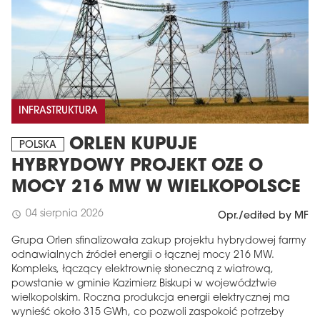
INFRASTRUKTURA
ORLEN KUPUJE
POLSKA
HYBRYDOWY PROJEKT OZE O
MAGAZYN
MOCY 216 MW W WIELKOPOLSCE
Wydanie 6 (308)
04 sierpnia 2026
schedule
Opr./edited by MF
CZERWIEC 2026
arrow_forward
Więcej w tym wydaniu
Grupa Orlen sfinalizowała zakup projektu hybrydowej farmy
odnawialnych źródeł energii o łącznej mocy 216 MW.
Zamów teraz!
Kompleks, łączący elektrownię słoneczną z wiatrową,
powstanie w gminie Kazimierz Biskupi w województwie
wielkopolskim. Roczna produkcja energii elektrycznej ma
wynieść około 315 GWh, co pozwoli zaspokoić potrzeby