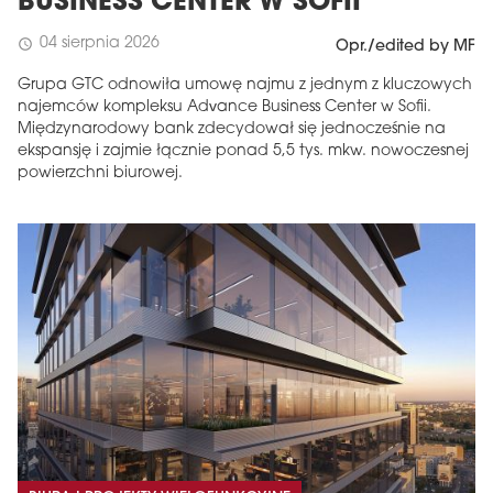
BUSINESS CENTER W SOFII
04 sierpnia 2026
schedule
Opr./edited by MF
Grupa GTC odnowiła umowę najmu z jednym z kluczowych
najemców kompleksu Advance Business Center w Sofii.
Międzynarodowy bank zdecydował się jednocześnie na
ekspansję i zajmie łącznie ponad 5,5 tys. mkw. nowoczesnej
powierzchni biurowej.