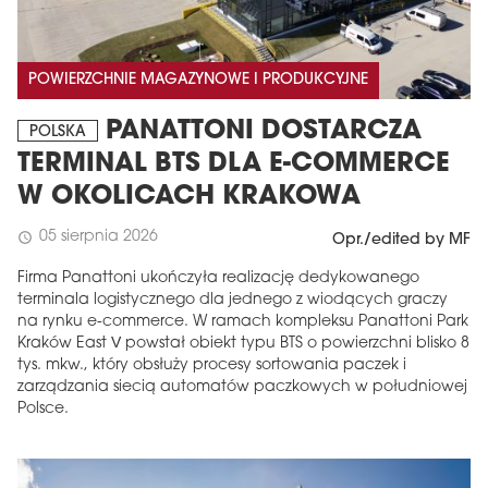
POWIERZCHNIE MAGAZYNOWE I PRODUKCYJNE
PANATTONI DOSTARCZA
POLSKA
TERMINAL BTS DLA E-COMMERCE
W OKOLICACH KRAKOWA
05 sierpnia 2026
schedule
Opr./edited by MF
Firma Panattoni ukończyła realizację dedykowanego
terminala logistycznego dla jednego z wiodących graczy
na rynku e-commerce. W ramach kompleksu Panattoni Park
Kraków East V powstał obiekt typu BTS o powierzchni blisko 8
tys. mkw., który obsłuży procesy sortowania paczek i
zarządzania siecią automatów paczkowych w południowej
Polsce.