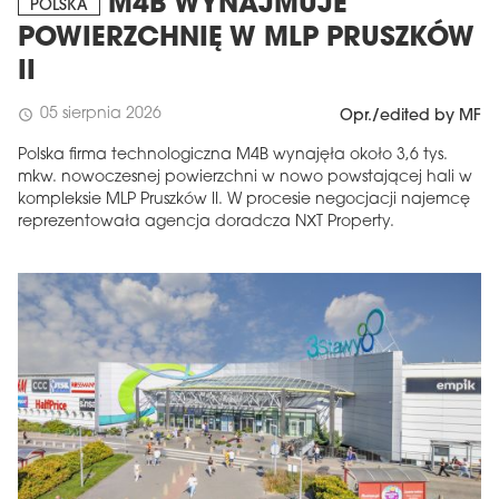
M4B WYNAJMUJE
POLSKA
POWIERZCHNIĘ W MLP PRUSZKÓW
II
05 sierpnia 2026
schedule
Opr./edited by MF
Polska firma technologiczna M4B wynajęła około 3,6 tys.
mkw. nowoczesnej powierzchni w nowo powstającej hali w
kompleksie MLP Pruszków II. W procesie negocjacji najemcę
reprezentowała agencja doradcza NXT Property.