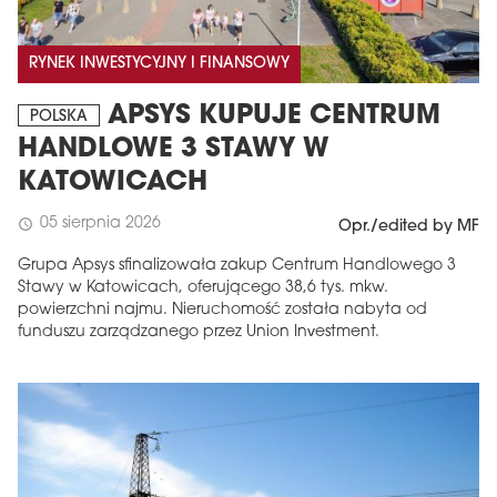
RYNEK INWESTYCYJNY I FINANSOWY
APSYS KUPUJE CENTRUM
POLSKA
HANDLOWE 3 STAWY W
KATOWICACH
05 sierpnia 2026
schedule
Opr./edited by MF
Grupa Apsys sfinalizowała zakup Centrum Handlowego 3
Stawy w Katowicach, oferującego 38,6 tys. mkw.
powierzchni najmu. Nieruchomość została nabyta od
funduszu zarządzanego przez Union Investment.