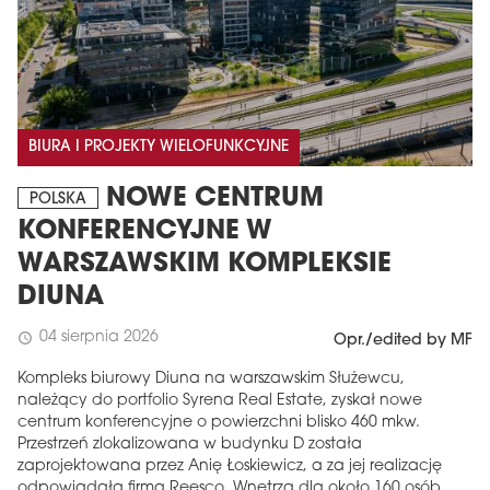
BIURA I PROJEKTY WIELOFUNKCYJNE
NOWE CENTRUM
POLSKA
KONFERENCYJNE W
WARSZAWSKIM KOMPLEKSIE
DIUNA
04 sierpnia 2026
schedule
Opr./edited by MF
Kompleks biurowy Diuna na warszawskim Służewcu,
należący do portfolio Syrena Real Estate, zyskał nowe
centrum konferencyjne o powierzchni blisko 460 mkw.
Przestrzeń zlokalizowana w budynku D została
zaprojektowana przez Anię Łoskiewicz, a za jej realizację
odpowiadała firma Reesco. Wnętrza dla około 160 osób