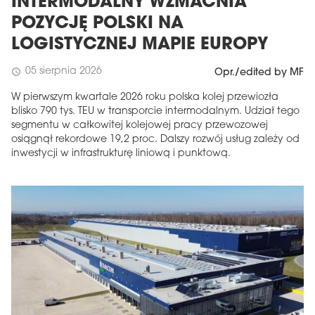
INTERMODALNY WZMACNIA
POZYCJĘ POLSKI NA
LOGISTYCZNEJ MAPIE EUROPY
05 sierpnia 2026
schedule
Opr./edited by MF
W pierwszym kwartale 2026 roku polska kolej przewiozła
blisko 790 tys. TEU w transporcie intermodalnym. Udział tego
segmentu w całkowitej kolejowej pracy przewozowej
osiągnął rekordowe 19,2 proc. Dalszy rozwój usług zależy od
inwestycji w infrastrukturę liniową i punktową.