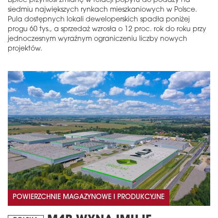
Lipiec przyniósł zmianę w relacji popytu do podaży na
siedmiu największych rynkach mieszkaniowych w Polsce.
Pula dostępnych lokali deweloperskich spadła poniżej
progu 60 tys., a sprzedaż wzrosła o 12 proc. rok do roku przy
jednoczesnym wyraźnym ograniczeniu liczby nowych
projektów.
POWIERZCHNIE MAGAZYNOWE I PRODUKCYJNE