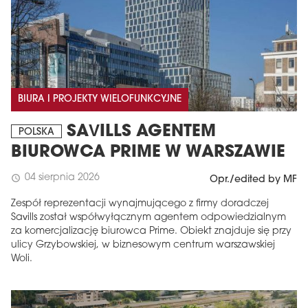
BIURA I PROJEKTY WIELOFUNKCYJNE
SAVILLS AGENTEM
POLSKA
BIUROWCA PRIME W WARSZAWIE
04 sierpnia 2026
schedule
Opr./edited by MF
Zespół reprezentacji wynajmującego z firmy doradczej
Savills został współwyłącznym agentem odpowiedzialnym
za komercjalizację biurowca Prime. Obiekt znajduje się przy
ulicy Grzybowskiej, w biznesowym centrum warszawskiej
Woli.