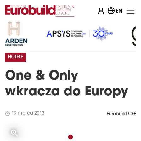
EN
HOTELE
One & Only
wkracza do Europy
schedule
19 marca 2013
Eurobuild CEE