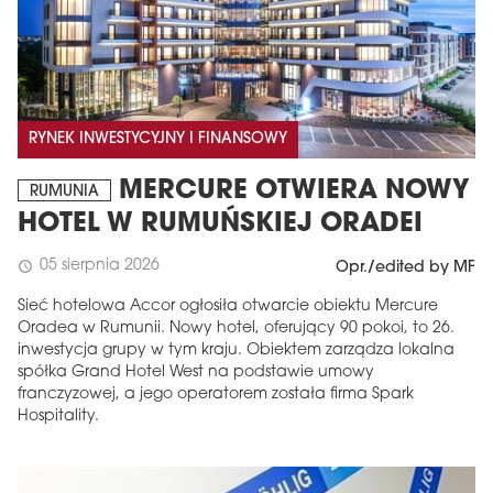
RYNEK INWESTYCYJNY I FINANSOWY
MERCURE OTWIERA NOWY
RUMUNIA
HOTEL W RUMUŃSKIEJ ORADEI
05 sierpnia 2026
schedule
Opr./edited by MF
Sieć hotelowa Accor ogłosiła otwarcie obiektu Mercure
Oradea w Rumunii. Nowy hotel, oferujący 90 pokoi, to 26.
inwestycja grupy w tym kraju. Obiektem zarządza lokalna
spółka Grand Hotel West na podstawie umowy
franczyzowej, a jego operatorem została firma Spark
Hospitality.