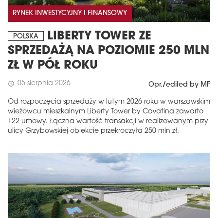
RYNEK INWESTYCYJNY I FINANSOWY
LIBERTY TOWER ZE
POLSKA
SPRZEDAŻĄ NA POZIOMIE 250 MLN
ZŁ W PÓŁ ROKU
05 sierpnia 2026
schedule
Opr./edited by MF
Od rozpoczęcia sprzedaży w lutym 2026 roku w warszawskim
wieżowcu mieszkalnym Liberty Tower by Cavatina zawarto
122 umowy. Łączna wartość transakcji w realizowanym przy
ulicy Grzybowskiej obiekcie przekroczyła 250 mln zł.