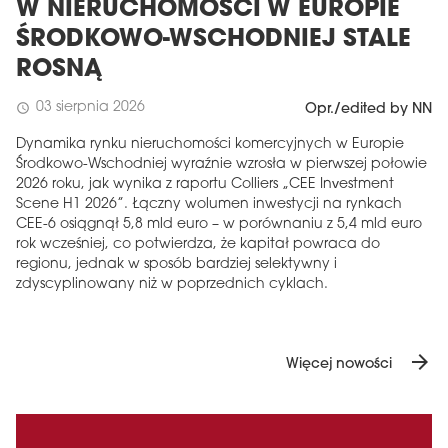
W NIERUCHOMOŚCI W EUROPIE
ŚRODKOWO-WSCHODNIEJ STALE
ROSNĄ
03 sierpnia 2026
schedule
Opr./edited by NN
Dynamika rynku nieruchomości komercyjnych w Europie
Środkowo-Wschodniej wyraźnie wzrosła w pierwszej połowie
2026 roku, jak wynika z raportu Colliers „CEE Investment
Scene H1 2026”. Łączny wolumen inwestycji na rynkach
CEE-6 osiągnął 5,8 mld euro – w porównaniu z 5,4 mld euro
rok wcześniej, co potwierdza, że ​​kapitał powraca do
regionu, jednak w sposób bardziej selektywny i
zdyscyplinowany niż w poprzednich cyklach.
arrow_forward
Więcej nowości