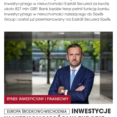
inwestycyjnego w nieruchomości Eastdil Secured za kwotę
około 827 mln GBP. Bank będzie teraz pełnił funkcję banku
inwestycyjnego w nieruchomości należącego do Savills
Group i został już przemianowany na Eastdil Secured Savills.
RYNEK INWESTYCYJNY I FINANSOWY
INWESTYCJE
EUROPA ŚRODKOWO-WSCHODNIA