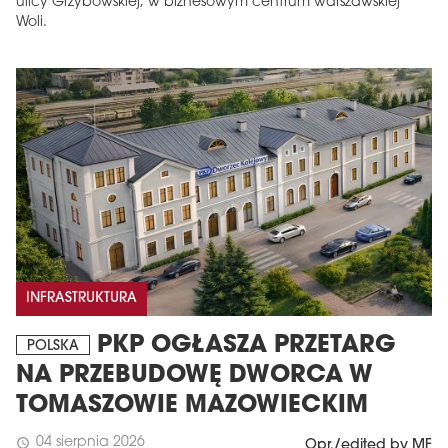
ulicy Grzybowskiej, w biznesowym centrum warszawskiej
Woli.
INFRASTRUKTURA
PKP OGŁASZA PRZETARG
POLSKA
NA PRZEBUDOWĘ DWORCA W
TOMASZOWIE MAZOWIECKIM
04 sierpnia 2026
schedule
Opr./edited by MF