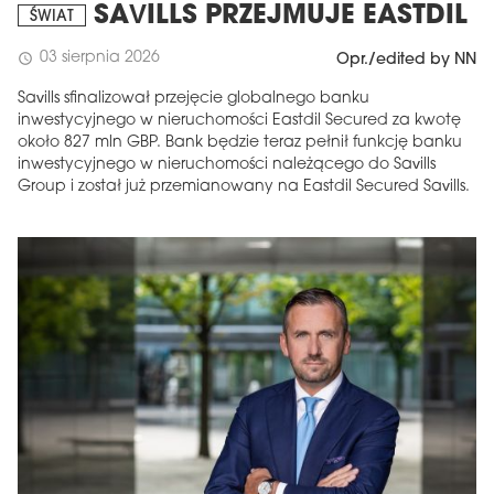
SAVILLS PRZEJMUJE EASTDIL
ŚWIAT
03 sierpnia 2026
schedule
Opr./edited by NN
Savills sfinalizował przejęcie globalnego banku
inwestycyjnego w nieruchomości Eastdil Secured za kwotę
około 827 mln GBP. Bank będzie teraz pełnił funkcję banku
inwestycyjnego w nieruchomości należącego do Savills
Group i został już przemianowany na Eastdil Secured Savills.