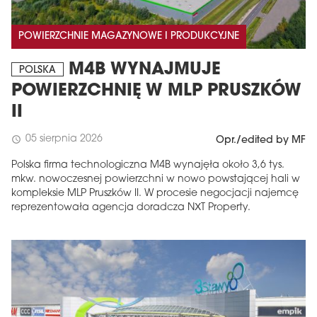
POWIERZCHNIE MAGAZYNOWE I PRODUKCYJNE
M4B WYNAJMUJE
POLSKA
POWIERZCHNIĘ W MLP PRUSZKÓW
II
05 sierpnia 2026
schedule
Opr./edited by MF
Polska firma technologiczna M4B wynajęła około 3,6 tys.
mkw. nowoczesnej powierzchni w nowo powstającej hali w
kompleksie MLP Pruszków II. W procesie negocjacji najemcę
reprezentowała agencja doradcza NXT Property.