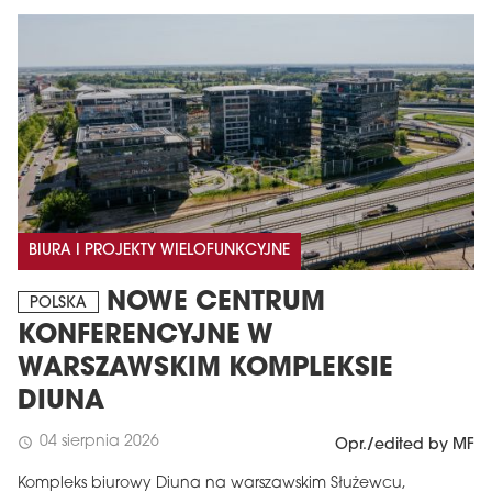
BIURA I PROJEKTY WIELOFUNKCYJNE
NOWE CENTRUM
POLSKA
KONFERENCYJNE W
WARSZAWSKIM KOMPLEKSIE
DIUNA
04 sierpnia 2026
schedule
Opr./edited by MF
Kompleks biurowy Diuna na warszawskim Służewcu,