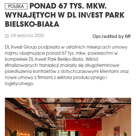
PONAD 67 TYS. MKW.
POLSKA
WYNAJĘTYCH W DL INVEST PARK
BIELSKO-BIAŁA
04 sierpnia 2026
schedule
Opr./edited by MF
DL Invest Group podpisała w ostatnich miesiącach umowy
najmu obejmujące ponad 67 tys. mkw. powierzchni w
kompleksie DL Invest Park Bielsko-Biała. Wśród
sfinalizowanych transakcji znalazły się długoterminowe
przedłużenia kontraktów z dotychczasowymi klientami oraz
nowe umowy z firmami z sektora produkcyjnego i
logistycznego.