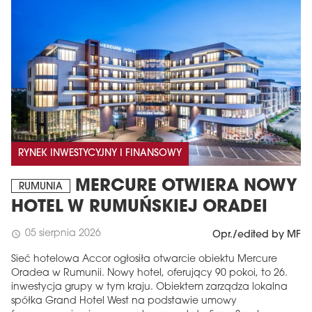
RYNEK INWESTYCYJNY I FINANSOWY
MERCURE OTWIERA NOWY
RUMUNIA
HOTEL W RUMUŃSKIEJ ORADEI
05 sierpnia 2026
schedule
Opr./edited by MF
Sieć hotelowa Accor ogłosiła otwarcie obiektu Mercure
Oradea w Rumunii. Nowy hotel, oferujący 90 pokoi, to 26.
inwestycja grupy w tym kraju. Obiektem zarządza lokalna
spółka Grand Hotel West na podstawie umowy