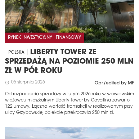
RYNEK INWESTYCYJNY I FINANSOWY
LIBERTY TOWER ZE
POLSKA
SPRZEDAŻĄ NA POZIOMIE 250 MLN
ZŁ W PÓŁ ROKU
05 sierpnia 2026
schedule
Opr./edited by MF
Od rozpoczęcia sprzedaży w lutym 2026 roku w warszawskim
wieżowcu mieszkalnym Liberty Tower by Cavatina zawarto
122 umowy. Łączna wartość transakcji w realizowanym przy
ulicy Grzybowskiej obiekcie przekroczyła 250 mln zł.