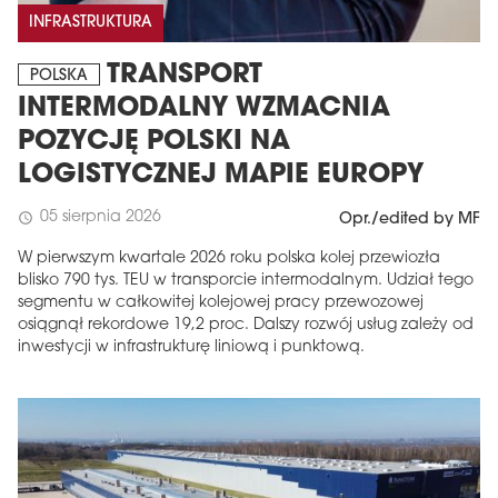
INFRASTRUKTURA
TRANSPORT
POLSKA
INTERMODALNY WZMACNIA
POZYCJĘ POLSKI NA
LOGISTYCZNEJ MAPIE EUROPY
05 sierpnia 2026
schedule
Opr./edited by MF
W pierwszym kwartale 2026 roku polska kolej przewiozła
blisko 790 tys. TEU w transporcie intermodalnym. Udział tego
segmentu w całkowitej kolejowej pracy przewozowej
osiągnął rekordowe 19,2 proc. Dalszy rozwój usług zależy od
inwestycji w infrastrukturę liniową i punktową.