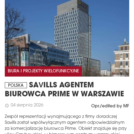
BIURA I PROJEKTY WIELOFUNKCYJNE
SAVILLS AGENTEM
POLSKA
BIUROWCA PRIME W WARSZAWIE
04 sierpnia 2026
schedule
Opr./edited by MF
Zespół reprezentacji wynajmującego z firmy doradczej
Savills został współwyłącznym agentem odpowiedzialnym
za komercjalizację biurowca Prime. Obiekt znajduje się przy