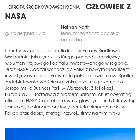
CZŁOWIEK Z
EUROPA ŚRODKOWO-WSCHODNIA
NASA
Nathan North
05 sierpnia 2026
redaktor zarządzający sekcji
schedule
angielskiej
Czechy wyróżniają się na tle krajów Europy Środkowo-
Wschodniej jako rynek, z którego pochodzi największy
wolumen krajowego kapitału inwestowanego w regionie.
Teraz NASA Capital wchodzi do Polski z nowym funduszem
inwestycyjnym skierowanym do polskich inwestorów. Spółka
zadebiutowała właśnie na rynku, przejmując kompleks
Jerozolimskie Business Park w Warszawie. Z tej okazji
EurobuildCEE rozmawia z Marcem Safarim, chief operating
officerem NASA Capital i jednym z głównych architektów tej
transakcji, o planach budowy portfela nieruchomości w
Polsce oraz dalszej strategii rozwoju firmy na tym rynku.