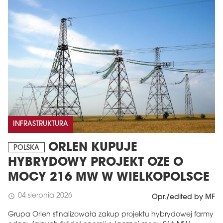
INFRASTRUKTURA
ORLEN KUPUJE
POLSKA
HYBRYDOWY PROJEKT OZE O
MOCY 216 MW W WIELKOPOLSCE
04 sierpnia 2026
schedule
Opr./edited by MF
Grupa Orlen sfinalizowała zakup projektu hybrydowej farmy