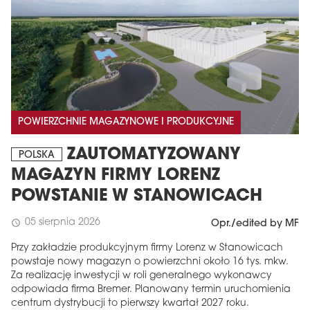
POWIERZCHNIE MAGAZYNOWE I PRODUKCYJNE
ZAUTOMATYZOWANY
POLSKA
MAGAZYN FIRMY LORENZ
POWSTANIE W STANOWICACH
05 sierpnia 2026
schedule
Opr./edited by MF
Przy zakładzie produkcyjnym firmy Lorenz w Stanowicach
powstaje nowy magazyn o powierzchni około 16 tys. mkw.
Za realizację inwestycji w roli generalnego wykonawcy
odpowiada firma Bremer. Planowany termin uruchomienia
centrum dystrybucji to pierwszy kwartał 2027 roku.