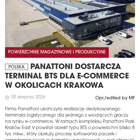
POWIERZCHNIE MAGAZYNOWE I PRODUKCYJNE
PANATTONI DOSTARCZA
POLSKA
TERMINAL BTS DLA E-COMMERCE
W OKOLICACH KRAKOWA
05 sierpnia 2026
schedule
Opr./edited by MF
Firma Panattoni ukończyła realizację dedykowanego
terminala logistycznego dla jednego z wiodących graczy
na rynku e-commerce. W ramach kompleksu Panattoni Park
Kraków East V powstał obiekt typu BTS o powierzchni blisko 8
tys. mkw., który obsłuży procesy sortowania paczek i