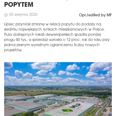
POPYTEM
05 sierpnia 2026
schedule
Opr./edited by MF
Lipiec przyniósł zmianę w relacji popytu do podaży na
siedmiu największych rynkach mieszkaniowych w Polsce.
Pula dostępnych lokali deweloperskich spadła poniżej
progu 60 tys., a sprzedaż wzrosła o 12 proc. rok do roku przy
jednoczesnym wyraźnym ograniczeniu liczby nowych
projektów.
MAGAZYN
Wydanie 6 (308)
CZERWIEC 2026
arrow_forward
Więcej w tym wydaniu
Zamów teraz!