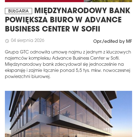
MIĘDZYNARODOWY BANK
BUŁGARIA
POWIĘKSZA BIURO W ADVANCE
BUSINESS CENTER W SOFII
04 sierpnia 2026
schedule
Opr./edited by MF
Grupa GTC odnowiła umowę najmu z jednym z kluczowych
najemców kompleksu Advance Business Center w Sofii.
Międzynarodowy bank zdecydował się jednocześnie na
ekspansję i zajmie łącznie ponad 5,5 tys. mkw. nowoczesnej
powierzchni biurowej.