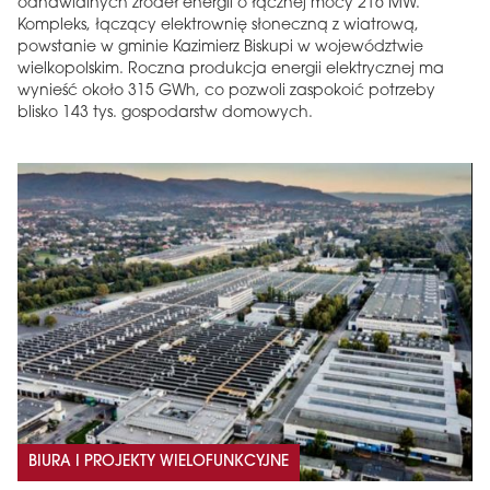
odnawialnych źródeł energii o łącznej mocy 216 MW.
Kompleks, łączący elektrownię słoneczną z wiatrową,
powstanie w gminie Kazimierz Biskupi w województwie
wielkopolskim. Roczna produkcja energii elektrycznej ma
wynieść około 315 GWh, co pozwoli zaspokoić potrzeby
blisko 143 tys. gospodarstw domowych.
BIURA I PROJEKTY WIELOFUNKCYJNE