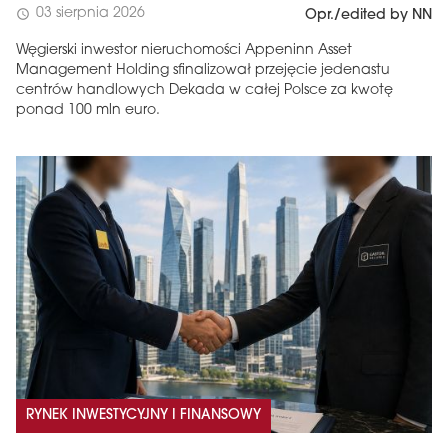
03 sierpnia 2026
schedule
Opr./edited by NN
Węgierski inwestor nieruchomości Appeninn Asset
Management Holding sfinalizował przejęcie jedenastu
centrów handlowych Dekada w całej Polsce za kwotę
ponad 100 mln euro.
RYNEK INWESTYCYJNY I FINANSOWY