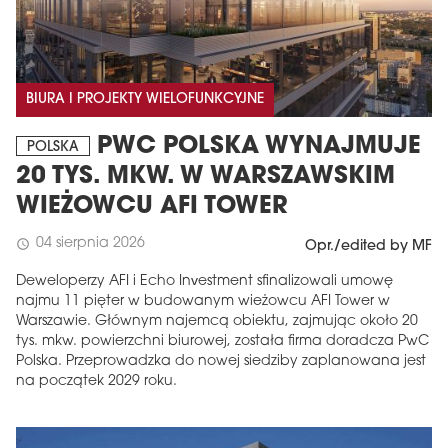
BIURA I PROJEKTY WIELOFUNKCYJNE
PWC POLSKA WYNAJMUJE
POLSKA
20 TYS. MKW. W WARSZAWSKIM
WIEŻOWCU AFI TOWER
04 sierpnia 2026
schedule
Opr./edited by MF
Deweloperzy AFI i Echo Investment sfinalizowali umowę
najmu 11 pięter w budowanym wieżowcu AFI Tower w
Warszawie. Głównym najemcą obiektu, zajmując około 20
tys. mkw. powierzchni biurowej, została firma doradcza PwC
Polska. Przeprowadzka do nowej siedziby zaplanowana jest
na początek 2029 roku.