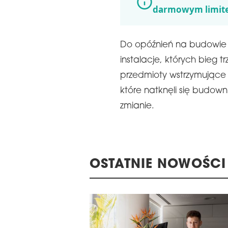
darmowym limit
ALA WRĘCZENIA NAGRÓD
22. KONFERENCJ
Do opóźnień na budowie m
E 16TH CENTRAL &
MAGAZYNÓW I LO
STERN EUROPE
instalacje, których bieg t
REGIONIE CEE
ROBUILDCEE AWARDS 2026
przedmioty wstrzymujące 
które natknęli się budowni
zmianie.
OSTATNIE NOWOŚCI