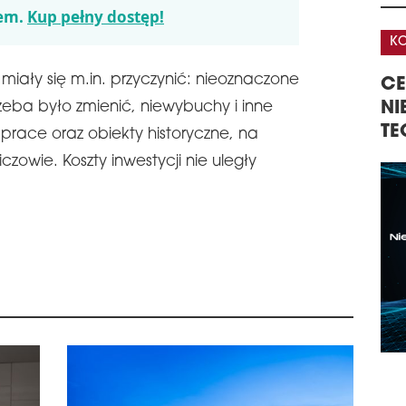
proj
em.
Kup pełny dostęp!
logi
KONFERENCJA
K
Buka
schedule
2
A
iały się m.in. przyczynić: nieoznaczone
CENTRA DANYCH –
3
NO
GISTYKI W
rzeba było zmienić, niewybuchy i inne
NIERUCHOMOŚCI,
K
Zako
TECHNOLOGIE, INWESTYCJE
N
prace oraz obiekty historyczne, na
rewi
K
zab
czowie. Koszty inwestycji nie uległy
znaj
Mint
przy
arch
schedule
0
OP
BU
Jak 
Bud
firm
ma i
Jedn