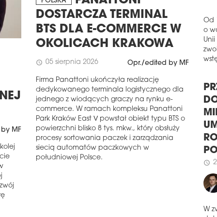
PANATTONI
POLSKA
schedule
0
DOSTARCZA TERMINAL
PR
BTS DLA E-COMMERCE W
ŚL
Od 
OKOLICACH KRAKOWA
o w
Elek
Unii
wyb
zwol
05 sierpnia 2026
Fund
schedule
Opr./edited by MF
Tran
wstę
Firma Panattoni ukończyła realizację
rewi
dedykowanego terminala logistycznego dla
Arch
ZNEJ
PR
jednego z wiodących graczy na rynku e-
schedule
2
commerce. W ramach kompleksu Panattoni
DO
NO
Park Kraków East V powstał obiekt typu BTS o
MI
powierzchni blisko 8 tys. mkw., który obsłuży
 by MF
Kons
UM
procesy sortowania paczek i zarządzania
nową
kolej
siecią automatów paczkowych w
RO
Gran
rcie
południowej Polsce.
Pow
P
w
przy
2
schedule
j
praw
ozwój
schedule
2
rę
MIR