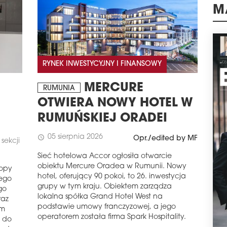
wpły
nier
M
schedule
0
OD
Końc
RYNEK INWESTYCYJNY I FINANSOWY
Prad
(róg
MERCURE
Ren
RUMUNIA
mie
OTWIERA NOWY HOTEL W
mias
RUMUŃSKIEJ ORADEI
schedule
0
KO
05 sierpnia 2026
schedule
Opr./edited by MF
sekcji
RRH
Sieć hotelowa Accor ogłosiła otwarcie
bud
obiektu Mercure Oradea w Rumunii. Nowy
zak
ropy
hotel, oferujący 90 pokoi, to 26. inwestycja
pod
rego
grupy w tym kraju. Obiektem zarządza
oraz
go
lokalna spółka Grand Hotel West na
raz
schedule
1
podstawie umowy franczyzowej, a jego
ym
AG
operatorem została firma Spark Hospitality.
 do