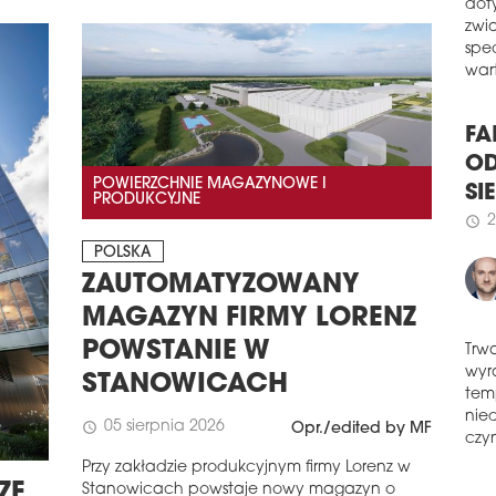
Gru
W z
bud
dot
oraz
zwi
spół
spe
wart
schedule
1
ER
FA
Erb
POWIERZCHNIE MAGAZYNOWE I
Szpi
OD
PRODUKCYJNE
kont
SI
schedule
2
2
schedule
POLSKA
PO
ZAUTOMATYZOWANY
CZ
MAGAZYN FIRMY LORENZ
Jak 
POWSTANIE W
pers
bud
Trw
STANOWICACH
zróż
wyr
jed
tem
05 sierpnia 2026
schedule
Opr./edited by MF
inwe
nie
schedule
czyn
1
Przy zakładzie produkcyjnym firmy Lorenz w
ZE
Stanowicach powstaje nowy magazyn o
MO