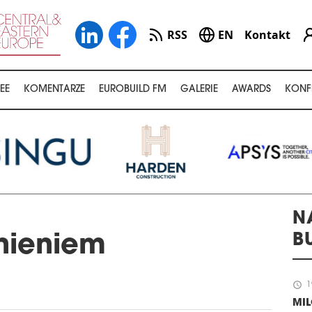
RSS
EN
Kontakt
EE
KOMENTARZE
EUROBUILD FM
GALERIE
AWARDS
KONF
N
B
nieniem
schedule
1
MI