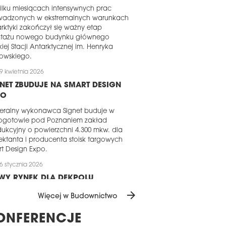
ilku miesiącach intensywnych prac
wadzonych w ekstremalnych warunkach
rktyki zakończył się ważny etap
tażu nowego budynku głównego
kiej Stacji Antarktycznej im. Henryka
owskiego.
9 kwietnia 2026
NET ZBUDUJE NA SMART DESIGN
PO
eralny wykonawca Signet buduje w
ogotowie pod Poznaniem zakład
ukcyjny o powierzchni 4.300 mkw. dla
ektanta i producenta stoisk targowych
t Design Expo.
6 stycznia 2026
WY RYNEK DLA DEKPOLU
arrow_forward
pol Budownictwo rozszerza swoją
Więcej w Budownictwo
łalność na rynek rumuński. W grudniu
5 roku spółka zawarła umowę z
ONFERENCJE
loperem na realizację prac