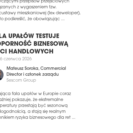
pa Mirbud podpisała dwie umowy na
wiązku z pojawiającymi się pytaniami
owę dróg ekspresowych dla GDDKiA
yczącymi przepisów przejściowych
 kontrakt z PKP PLK. Portfel zamówień
ązanych z wygaszeniem tzw.
ki wynosi obecnie 8,6 mld zł netto.
custawy mieszkaniowej (lex deweloper),
o podkreślić, że obowiązując ...
4 lipca 2025
BUD ZACZYNA OPERACJĘ
LA UPAŁÓW TESTUJE
ud podpisał umowę na przebudowę
tala Wojskowego w Szczecinie. Wartość
PORNOŚĆ BIZNESOWĄ
raktu sięgnęła niemal 56 mln zł netto.
ECI HANDLOWYCH
3 czerwca 2025
6 czerwca 2026
MORZE I MAZOWSZE W
Mateusz Soroka
, Commercial
OŁÓWCE
Director i członek zarządu
podaje firma badawcza Spectis,
Sescom Group
pektywy rozwoju polskiego rynku
owlanego są coraz bardziej
ająca fala upałów w Europie coraz
nicowane regionalnie. Jedno pozostaje
aźniej pokazuje, że ekstremalne
nak bez zmian – skala planowanych
peratury przestają być sezonową
stycji wciąż rośnie.
dogodnością, a stają się realnym
nikiem ryzyka biznesowego dla ret ...
7 czerwca 2025
NTUJĄ NA CHŁODNO