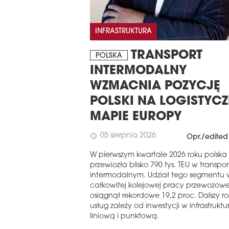
INFRASTRUKTURA
TRANSPORT
POLSKA
INTERMODALNY
WZMACNIA POZYCJĘ
POLSKI NA LOGISTYC
MAPIE EUROPY
05 sierpnia 2026
schedule
Opr./edited
W pierwszym kwartale 2026 roku polska 
przewiozła blisko 790 tys. TEU w transpo
intermodalnym. Udział tego segmentu 
całkowitej kolejowej pracy przewozowe
osiągnął rekordowe 19,2 proc. Dalszy r
usług zależy od inwestycji w infrastruktu
liniową i punktową.