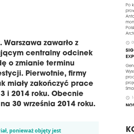
Po k
pro
Anta
mon
Pols
Arct
. Warszawa zawarło z
schedule
0
SIG
jącym centralny odcinek
EX
odę o zmianie terminu
Gen
Wys
tycji. Pierwotnie, firmy
prod
ak miały zakończyć prace
proj
Smar
3 i 2014 roku. Obecnie
schedule
1
 na 30 września 2014 roku.
NO
Dek
dzia
202
K
iał, ponieważ objęty jest
dewe