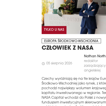
TYLKO U NAS
EUROPA ŚRODKOWO-WSCHODNIA
CZŁOWIEK Z NASA
Nathan North
redaktor
05 sierpnia 2026
schedule
zarządzający 
angielskiej
Czechy wyróżniają się na tle krajów Eu
Środkowo-Wschodniej jako rynek, z któ
pochodzi największy wolumen krajowe
kapitału inwestowanego w regionie. Te
NASA Capital wchodzi do Polski z now
funduszem inwestycyjnym skierowanym