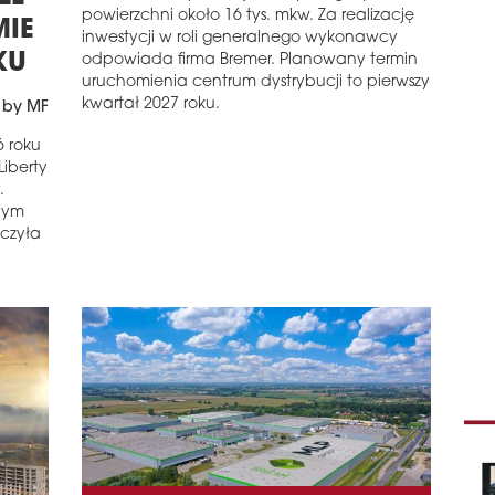
powierzchni około 16 tys. mkw. Za realizację
MIE
Zak
inwestycji w roli generalnego wykonawcy
budy
KU
odpowiada firma Bremer. Planowany termin
Anta
uruchomienia centrum dystrybucji to pierwszy
kole
kwartał 2027 roku.
 by MF
zde
przy
6 roku
iberty
schedule
3
.
ST
nym
oczyła
Stra
piłk
Całk
euro
schedule
1
WY
Odn
przy
Zab
szko
pows