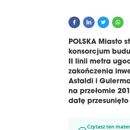
POLSKA Miasto st
konsorcjum budu
II linii metra ug
zakończenia inwes
Astaldi i Gulerm
na przełomie 201
datę przesunięto
Czytasz ten mater