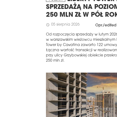
SPRZEDAŻĄ NA POZIO
250 MLN ZŁ W PÓŁ RO
05 sierpnia 2026
schedule
Opr./edited
Od rozpoczęcia sprzedaży w lutym 202
w warszawskim wieżowcu mieszkalnym L
Tower by Cavatina zawarto 122 umowy
Łączna wartość transakcji w realizowa
przy ulicy Grzybowskiej obiekcie przekr
250 mln zł.