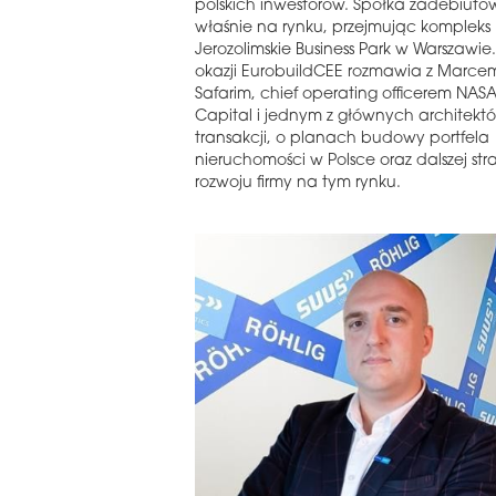
polskich inwestorów. Spółka zadebiuto
właśnie na rynku, przejmując kompleks
Jerozolimskie Business Park w Warszawie. 
okazji EurobuildCEE rozmawia z Marce
Safarim, chief operating officerem NAS
Capital i jednym z głównych architektó
transakcji, o planach budowy portfela
nieruchomości w Polsce oraz dalszej stra
rozwoju firmy na tym rynku.