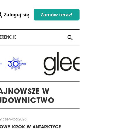
Zaloguj się
Zamów teraz!
search
search
ERENCJE
AJNOWSZE W
UDOWNICTWO
9 czerwca 2026
LOWY KROK W ANTARKTYCE