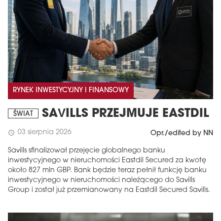
RYNEK INWESTYCYJNY I FINANSOWY
SAVILLS PRZEJMUJE EASTDIL
ŚWIAT
03 sierpnia 2026
schedule
Opr./edited by NN
Savills sfinalizował przejęcie globalnego banku
inwestycyjnego w nieruchomości Eastdil Secured za kwotę
około 827 mln GBP. Bank będzie teraz pełnił funkcję banku
inwestycyjnego w nieruchomości należącego do Savills
Group i został już przemianowany na Eastdil Secured Savills.