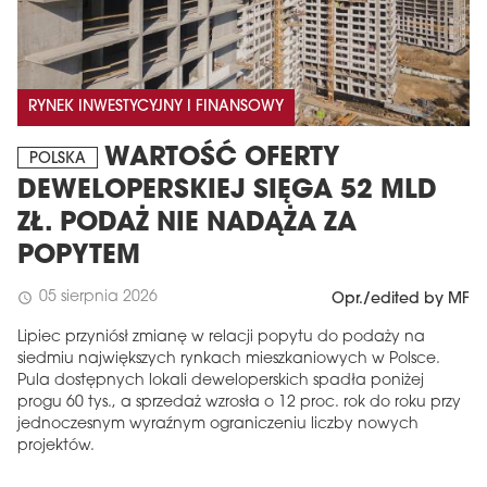
RYNEK INWESTYCYJNY I FINANSOWY
WARTOŚĆ OFERTY
POLSKA
DEWELOPERSKIEJ SIĘGA 52 MLD
ZŁ. PODAŻ NIE NADĄŻA ZA
POPYTEM
05 sierpnia 2026
schedule
Opr./edited by MF
Lipiec przyniósł zmianę w relacji popytu do podaży na
siedmiu największych rynkach mieszkaniowych w Polsce.
Pula dostępnych lokali deweloperskich spadła poniżej
progu 60 tys., a sprzedaż wzrosła o 12 proc. rok do roku przy
jednoczesnym wyraźnym ograniczeniu liczby nowych
projektów.