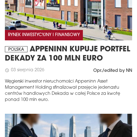
RYNEK INWESTYCYJNY I FINANSOWY
APPENINN KUPUJE PORTFEL
POLSKA
DEKADY ZA 100 MLN EURO
03 sierpnia 2026
schedule
Opr./edited by NN
Węgierski inwestor nieruchomości Appeninn Asset
Management Holding sfinalizował przejęcie jedenastu
centrów handlowych Dekada w całej Polsce za kwotę
ponad 100 mln euro.