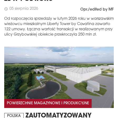
05 sierpnia 2026
schedule
Opr./edited by MF
Od rozpoczęcia sprzedaży w lutym 2026 roku w warszawskim
wieżowcu mieszkalnym Liberty Tower by Cavatina zawarto
122 umowy. Łączna wartość transakcji w realizowanym przy
ulicy Grzybowskiej obiekcie przekroczyła 250 mln zł.
POWIERZCHNIE MAGAZYNOWE I PRODUKCYJNE
ZAUTOMATYZOWANY
POLSKA