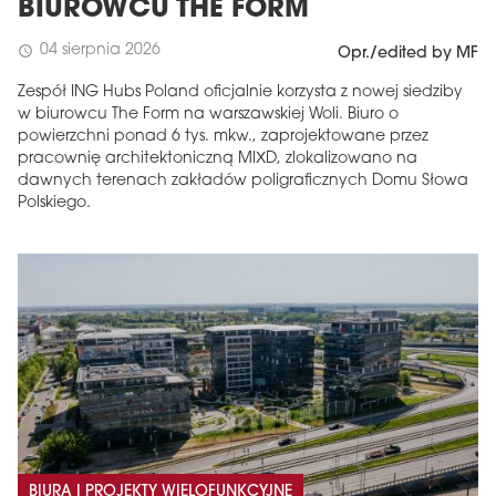
BIUROWCU THE FORM
04 sierpnia 2026
schedule
Opr./edited by MF
Zespół ING Hubs Poland oficjalnie korzysta z nowej siedziby
w biurowcu The Form na warszawskiej Woli. Biuro o
powierzchni ponad 6 tys. mkw., zaprojektowane przez
pracownię architektoniczną MIXD, zlokalizowano na
dawnych terenach zakładów poligraficznych Domu Słowa
Polskiego.
BIURA I PROJEKTY WIELOFUNKCYJNE