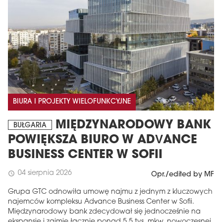
BIURA I PROJEKTY WIELOFUNKCYJNE
MIĘDZYNARODOWY BANK
BUŁGARIA
POWIĘKSZA BIURO W ADVANCE
BUSINESS CENTER W SOFII
04 sierpnia 2026
schedule
Opr./edited by MF
Grupa GTC odnowiła umowę najmu z jednym z kluczowych
najemców kompleksu Advance Business Center w Sofii.
Międzynarodowy bank zdecydował się jednocześnie na
ekspansję i zajmie łącznie ponad 5,5 tys. mkw. nowoczesnej