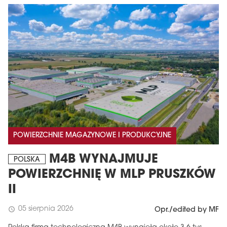
POWIERZCHNIE MAGAZYNOWE I PRODUKCYJNE
M4B WYNAJMUJE
POLSKA
POWIERZCHNIĘ W MLP PRUSZKÓW
II
05 sierpnia 2026
schedule
Opr./edited by MF