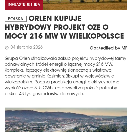
INFRASTRUKTURA
ORLEN KUPUJE
POLSKA
HYBRYDOWY PROJEKT OZE O
MOCY 216 MW W WIELKOPOLSCE
04 sierpnia 2026
schedule
Opr./edited by MF
Grupa Orlen sfinalizowała zakup projektu hybrydowej farmy
odnawialnych źródeł energii o łącznej mocy 216 MW.
Kompleks, łączący elektrownię słoneczną z wiatrową,
powstanie w gminie Kazimierz Biskupi w województwie
wielkopolskim. Roczna produkcja energii elektrycznej ma
wynieść około 315 GWh, co pozwoli zaspokoić potrzeby
blisko 143 tys. gospodarstw domowych.