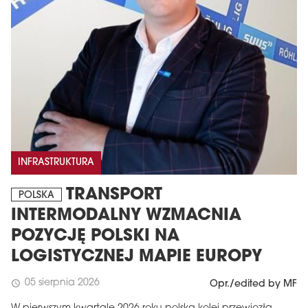
INFRASTRUKTURA
TRANSPORT
POLSKA
INTERMODALNY WZMACNIA
POZYCJĘ POLSKI NA
LOGISTYCZNEJ MAPIE EUROPY
05 sierpnia 2026
schedule
Opr./edited by MF