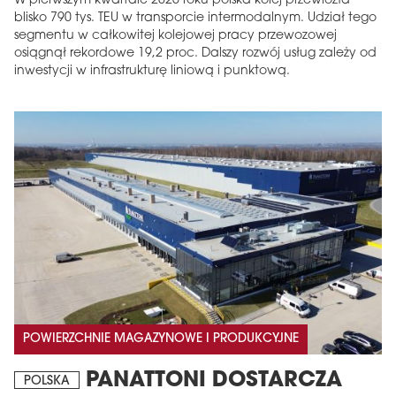
W pierwszym kwartale 2026 roku polska kolej przewiozła
blisko 790 tys. TEU w transporcie intermodalnym. Udział tego
segmentu w całkowitej kolejowej pracy przewozowej
osiągnął rekordowe 19,2 proc. Dalszy rozwój usług zależy od
inwestycji w infrastrukturę liniową i punktową.
POWIERZCHNIE MAGAZYNOWE I PRODUKCYJNE
PANATTONI DOSTARCZA
POLSKA