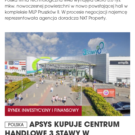
Polska firma technologiczna M4B wynajęła około 3,6 tys.
mkw. nowoczesnej powierzchni w nowo powstającej hali w
kompleksie MLP Pruszków II. W procesie negocjacji najemcę
reprezentowała agencja doradcza NXT Property.
RYNEK INWESTYCYJNY I FINANSOWY
APSYS KUPUJE CENTRUM
POLSKA
HANDLOWE 3 STAWY W