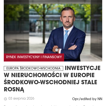
RYNEK INWESTYCYJNY I FINANSOWY
INWESTYCJE
EUROPA ŚRODKOWO-WSCHODNIA
W NIERUCHOMOŚCI W EUROPIE
ŚRODKOWO-WSCHODNIEJ STALE
ROSNĄ
03 sierpnia 2026
schedule
Opr./edited by NN