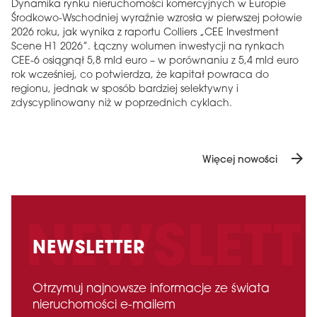
Dynamika rynku nieruchomości komercyjnych w Europie
Środkowo-Wschodniej wyraźnie wzrosła w pierwszej połowie
2026 roku, jak wynika z raportu Colliers „CEE Investment
Scene H1 2026”. Łączny wolumen inwestycji na rynkach
CEE-6 osiągnął 5,8 mld euro – w porównaniu z 5,4 mld euro
rok wcześniej, co potwierdza, że ​​kapitał powraca do
regionu, jednak w sposób bardziej selektywny i
zdyscyplinowany niż w poprzednich cyklach.
arrow_forward
Więcej nowości
NEWSLETTER
Otrzymuj najnowsze informacje ze świata
nieruchomości e-mailem