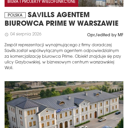
BIURA I PROJEKTY WIELOFUNKCYJNE
SAVILLS AGENTEM
POLSKA
BIUROWCA PRIME W WARSZAWIE
04 sierpnia 2026
schedule
Opr./edited by MF
Zespół reprezentacji wynajmującego z firmy doradczej
Savills został współwyłącznym agentem odpowiedzialnym
za komercjalizację biurowca Prime. Obiekt znajduje się przy
ulicy Grzybowskiej, w biznesowym centrum warszawskiej
Woli.