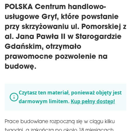
POLSKA Centrum handlowo-
usługowe Gryf, które powstanie
przy skrzyżowaniu ul. Pomorskiej z
al. Jana Pawła II w Starogardzie
Gdańskim, otrzymało
prawomocne pozwolenie na
budowę.
Czytasz ten materiał, ponieważ objęty jest
darmowym limitem.
Kup pełny dostęp!
Prace budowlane rozpoczną się w ciągu kilku
tygodni, a zakończą po około 18 miesiącach.