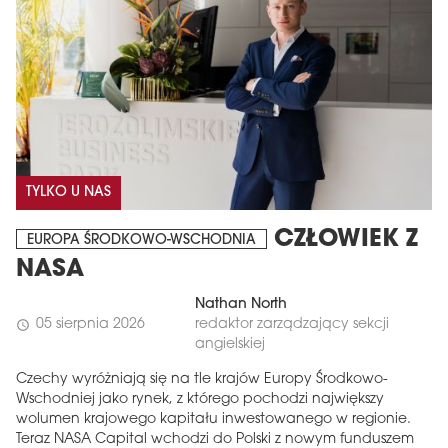
TYLKO U NAS
CZŁOWIEK Z
EUROPA ŚRODKOWO-WSCHODNIA
NASA
Nathan North
05 sierpnia 2026
redaktor zarządzający sekcji
schedule
angielskiej
Czechy wyróżniają się na tle krajów Europy Środkowo-
Wschodniej jako rynek, z którego pochodzi największy
wolumen krajowego kapitału inwestowanego w regionie.
Teraz NASA Capital wchodzi do Polski z nowym funduszem