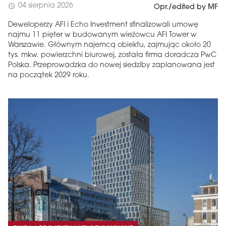
04 sierpnia 2026
schedule
Opr./edited by MF
Deweloperzy AFI i Echo Investment sfinalizowali umowę
najmu 11 pięter w budowanym wieżowcu AFI Tower w
Warszawie. Głównym najemcą obiektu, zajmując około 20
tys. mkw. powierzchni biurowej, została firma doradcza PwC
Polska. Przeprowadzka do nowej siedziby zaplanowana jest
na początek 2029 roku.