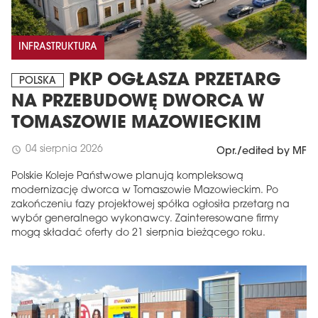
INFRASTRUKTURA
PKP OGŁASZA PRZETARG
POLSKA
NA PRZEBUDOWĘ DWORCA W
TOMASZOWIE MAZOWIECKIM
04 sierpnia 2026
schedule
Opr./edited by MF
Polskie Koleje Państwowe planują kompleksową
modernizację dworca w Tomaszowie Mazowieckim. Po
zakończeniu fazy projektowej spółka ogłosiła przetarg na
wybór generalnego wykonawcy. Zainteresowane firmy
mogą składać oferty do 21 sierpnia bieżącego roku.