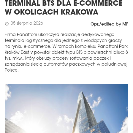
TERMINAL BTS DLA E-COMMERCE
W OKOLICACH KRAKOWA
05 sierpnia 2026
schedule
Opr./edited by MF
Firma Panattoni ukończyła realizację dedykowanego
terminala logistycznego dla jednego z wiodących graczy
na rynku e-commerce. W ramach kompleksu Panattoni Park
Kraków East V powstał obiekt typu BTS o powierzchni blisko 8
tys. mkw., który obsłuży procesy sortowania paczek i
zarządzania siecią automatów paczkowych w południowej
Polsce.