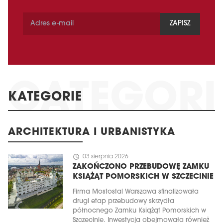
ZAPISZ
KATEGORIE
ARCHITEKTURA I URBANISTYKA
schedule
03 sierpnia 2026
ZAKOŃCZONO PRZEBUDOWĘ ZAMKU
KSIĄŻĄT POMORSKICH W SZCZECINIE
Firma Mostostal Warszawa sfinalizowała
drugi etap przebudowy skrzydła
północnego Zamku Książąt Pomorskich w
Szczecinie. Inwestycja obejmowała również