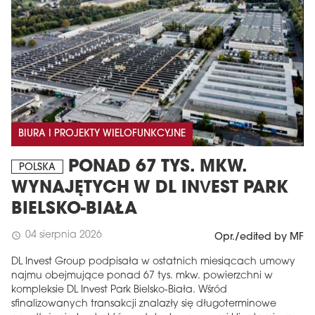
BIURA I PROJEKTY WIELOFUNKCYJNE
PONAD 67 TYS. MKW.
POLSKA
WYNAJĘTYCH W DL INVEST PARK
BIELSKO-BIAŁA
04 sierpnia 2026
schedule
Opr./edited by MF
DL Invest Group podpisała w ostatnich miesiącach umowy
najmu obejmujące ponad 67 tys. mkw. powierzchni w
kompleksie DL Invest Park Bielsko-Biała. Wśród
sfinalizowanych transakcji znalazły się długoterminowe