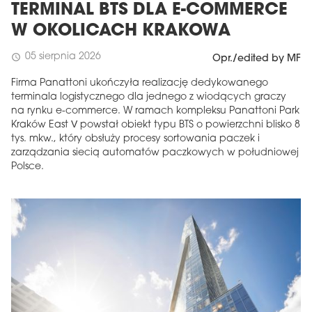
TERMINAL BTS DLA E-COMMERCE
W OKOLICACH KRAKOWA
05 sierpnia 2026
schedule
Opr./edited by MF
Firma Panattoni ukończyła realizację dedykowanego
terminala logistycznego dla jednego z wiodących graczy
na rynku e-commerce. W ramach kompleksu Panattoni Park
Kraków East V powstał obiekt typu BTS o powierzchni blisko 8
tys. mkw., który obsłuży procesy sortowania paczek i
zarządzania siecią automatów paczkowych w południowej
Polsce.