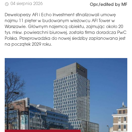
04 sierpnia 2026
schedule
Opr./edited by MF
Deweloperzy AFI i Echo Investment sfinalizowali umowę
najmu 11 pięter w budowanym wieżowcu AFI Tower w
Warszawie. Głównym najemcą obiektu, zajmując około 20
tys. mkw. powierzchni biurowej, została firma doradcza PwC
Polska. Przeprowadzka do nowej siedziby zaplanowana jest
na początek 2029 roku.