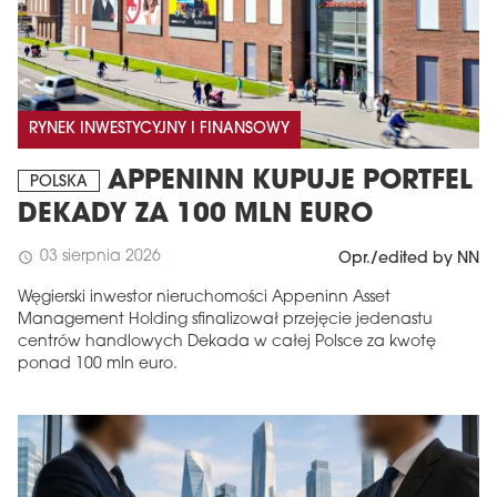
RYNEK INWESTYCYJNY I FINANSOWY
APPENINN KUPUJE PORTFEL
POLSKA
DEKADY ZA 100 MLN EURO
03 sierpnia 2026
schedule
Opr./edited by NN
Węgierski inwestor nieruchomości Appeninn Asset
Management Holding sfinalizował przejęcie jedenastu
centrów handlowych Dekada w całej Polsce za kwotę
ponad 100 mln euro.