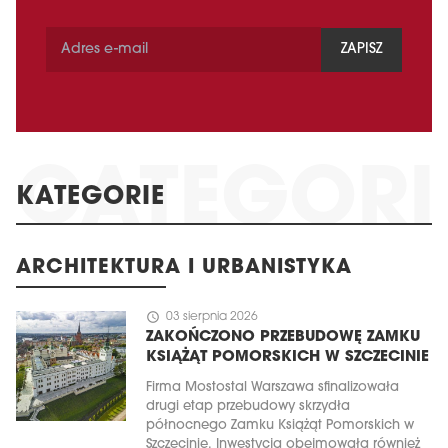
ZAPISZ
KATEGORIE
ARCHITEKTURA I URBANISTYKA
schedule
03 sierpnia 2026
ZAKOŃCZONO PRZEBUDOWĘ ZAMKU
KSIĄŻĄT POMORSKICH W SZCZECINIE
Firma Mostostal Warszawa sfinalizowała
drugi etap przebudowy skrzydła
północnego Zamku Książąt Pomorskich w
Szczecinie. Inwestycja obejmowała również