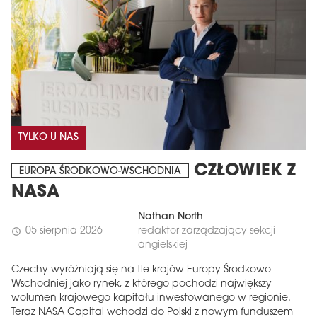
TYLKO U NAS
CZŁOWIEK Z
EUROPA ŚRODKOWO-WSCHODNIA
NASA
Nathan North
05 sierpnia 2026
redaktor zarządzający sekcji
schedule
angielskiej
Czechy wyróżniają się na tle krajów Europy Środkowo-
Wschodniej jako rynek, z którego pochodzi największy
wolumen krajowego kapitału inwestowanego w regionie.
Teraz NASA Capital wchodzi do Polski z nowym funduszem