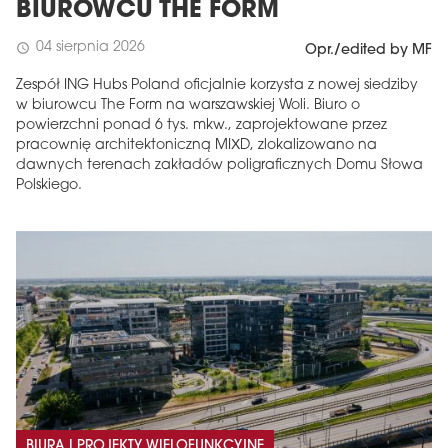
BIUROWCU THE FORM
04 sierpnia 2026
schedule
Opr./edited by MF
Zespół ING Hubs Poland oficjalnie korzysta z nowej siedziby
w biurowcu The Form na warszawskiej Woli. Biuro o
powierzchni ponad 6 tys. mkw., zaprojektowane przez
pracownię architektoniczną MIXD, zlokalizowano na
dawnych terenach zakładów poligraficznych Domu Słowa
Polskiego.
BIURA I PROJEKTY WIELOFUNKCYJNE