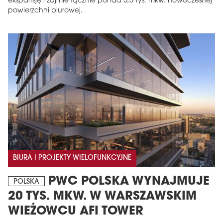
ekspansję i zajmie łącznie ponad 5,5 tys. mkw. nowoczesnej
powierzchni biurowej.
BIURA I PROJEKTY WIELOFUNKCYJNE
PWC POLSKA WYNAJMUJE
POLSKA
20 TYS. MKW. W WARSZAWSKIM
WIEŻOWCU AFI TOWER