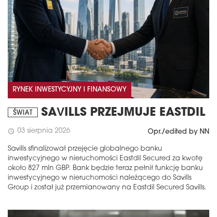
RYNEK INWESTYCYJNY I FINANSOWY
SAVILLS PRZEJMUJE EASTDIL
ŚWIAT
03 sierpnia 2026
schedule
Opr./edited by NN
Savills sfinalizował przejęcie globalnego banku
inwestycyjnego w nieruchomości Eastdil Secured za kwotę
około 827 mln GBP. Bank będzie teraz pełnił funkcję banku
inwestycyjnego w nieruchomości należącego do Savills
Group i został już przemianowany na Eastdil Secured Savills.