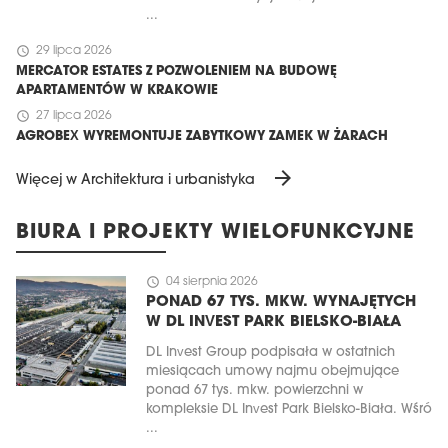
...
schedule
29 lipca 2026
MERCATOR ESTATES Z POZWOLENIEM NA BUDOWĘ
APARTAMENTÓW W KRAKOWIE
schedule
27 lipca 2026
AGROBEX WYREMONTUJE ZABYTKOWY ZAMEK W ŻARACH
arrow_forward
Więcej w Architektura i urbanistyka
BIURA I PROJEKTY WIELOFUNKCYJNE
schedule
04 sierpnia 2026
PONAD 67 TYS. MKW. WYNAJĘTYCH
W DL INVEST PARK BIELSKO-BIAŁA
DL Invest Group podpisała w ostatnich
miesiącach umowy najmu obejmujące
ponad 67 tys. mkw. powierzchni w
kompleksie DL Invest Park Bielsko-Biała. Wśró
...