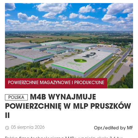
POWIERZCHNIE MAGAZYNOWE I PRODUKCYJNE
M4B WYNAJMUJE
POLSKA
POWIERZCHNIĘ W MLP PRUSZKÓW
II
05 sierpnia 2026
schedule
Opr./edited by MF