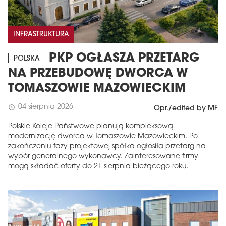
INFRASTRUKTURA
PKP OGŁASZA PRZETARG
POLSKA
NA PRZEBUDOWĘ DWORCA W
TOMASZOWIE MAZOWIECKIM
04 sierpnia 2026
schedule
Opr./edited by MF
Polskie Koleje Państwowe planują kompleksową
modernizację dworca w Tomaszowie Mazowieckim. Po
zakończeniu fazy projektowej spółka ogłosiła przetarg na
wybór generalnego wykonawcy. Zainteresowane firmy
mogą składać oferty do 21 sierpnia bieżącego roku.