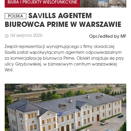
BIURA I PROJEKTY WIELOFUNKCYJNE
SAVILLS AGENTEM
POLSKA
BIUROWCA PRIME W WARSZAWIE
04 sierpnia 2026
schedule
Opr./edited by MF
Zespół reprezentacji wynajmującego z firmy doradczej
Savills został współwyłącznym agentem odpowiedzialnym
za komercjalizację biurowca Prime. Obiekt znajduje się przy
ulicy Grzybowskiej, w biznesowym centrum warszawskiej
Woli.