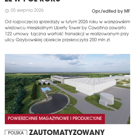
05 sierpnia 2026
schedule
Opr./edited by MF
Od rozpoczęcia sprzedaży w lutym 2026 roku w warszawskim
wieżowcu mieszkalnym Liberty Tower by Cavatina zawarto
122 umowy. Łączna wartość transakcji w realizowanym przy
ulicy Grzybowskiej obiekcie przekroczyła 250 mln zł.
POWIERZCHNIE MAGAZYNOWE I PRODUKCYJNE
ZAUTOMATYZOWANY
POLSKA