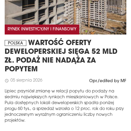
RYNEK INWESTYCYJNY I FINANSOWY
WARTOŚĆ OFERTY
POLSKA
DEWELOPERSKIEJ SIĘGA 52 MLD
ZŁ. PODAŻ NIE NADĄŻA ZA
POPYTEM
05 sierpnia 2026
schedule
Opr./edited by MF
Lipiec przyniósł zmianę w relacji popytu do podaży na
siedmiu największych rynkach mieszkaniowych w Polsce.
Pula dostępnych lokali deweloperskich spadła poniżej
progu 60 tys., a sprzedaż wzrosła o 12 proc. rok do roku przy
jednoczesnym wyraźnym ograniczeniu liczby nowych
projektów.