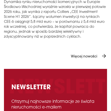
Dynamika rynku nieruchomości komercyjnych w Europie
Środkowo-Wschodniej wyraźnie wzrosła w pierwszej połowie
2026 roku, jak wynika z raportu Colliers „CEE Investment
Scene H1 2026”. Łączny wolumen inwestycji na rynkach
CEE-6 osiągnął 5,8 mld euro – w porównaniu z 5,4 mld euro
rok wcześniej, co potwierdza, że ​​kapitał powraca do
regionu, jednak w sposób bardziej selektywny i
zdyscyplinowany niż w poprzednich cyklach.
arrow_forward
Więcej nowości
NEWSLETTER
Otrzymuj najnowsze informacje ze świata
nieruchomości e-mailem