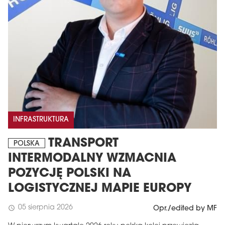
INFRASTRUKTURA
TRANSPORT
POLSKA
INTERMODALNY WZMACNIA
POZYCJĘ POLSKI NA
LOGISTYCZNEJ MAPIE EUROPY
05 sierpnia 2026
schedule
Opr./edited by MF