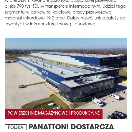
W pierwszym kwartale 2026 roku polska kolej przewiozła
blisko 790 tys. TEU w transporcie intermodalnym. Udział tego
segmentu w całkowitej kolejowej pracy przewozowej
osiągnął rekordowe 19,2 proc. Dalszy rozwój usług zależy od
inwestycji w infrastrukturę liniową i punktową.
POWIERZCHNIE MAGAZYNOWE I PRODUKCYJNE
PANATTONI DOSTARCZA
POLSKA