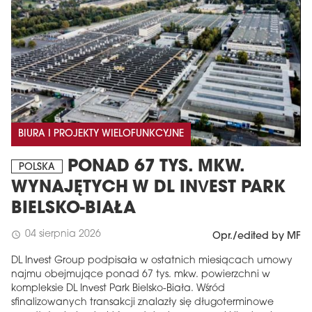
BIURA I PROJEKTY WIELOFUNKCYJNE
PONAD 67 TYS. MKW.
POLSKA
WYNAJĘTYCH W DL INVEST PARK
BIELSKO-BIAŁA
04 sierpnia 2026
schedule
Opr./edited by MF
DL Invest Group podpisała w ostatnich miesiącach umowy
najmu obejmujące ponad 67 tys. mkw. powierzchni w
kompleksie DL Invest Park Bielsko-Biała. Wśród
sfinalizowanych transakcji znalazły się długoterminowe