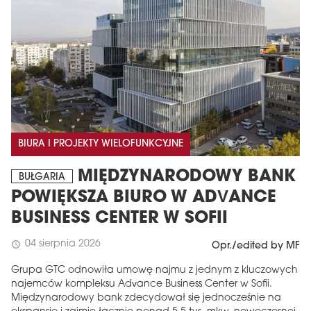
BIURA I PROJEKTY WIELOFUNKCYJNE
MIĘDZYNARODOWY BANK
BUŁGARIA
POWIĘKSZA BIURO W ADVANCE
BUSINESS CENTER W SOFII
04 sierpnia 2026
schedule
Opr./edited by MF
Grupa GTC odnowiła umowę najmu z jednym z kluczowych
najemców kompleksu Advance Business Center w Sofii.
Międzynarodowy bank zdecydował się jednocześnie na