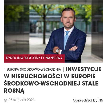
RYNEK INWESTYCYJNY I FINANSOWY
INWESTYCJE
EUROPA ŚRODKOWO-WSCHODNIA
W NIERUCHOMOŚCI W EUROPIE
ŚRODKOWO-WSCHODNIEJ STALE
ROSNĄ
03 sierpnia 2026
schedule
Opr./edited by NN