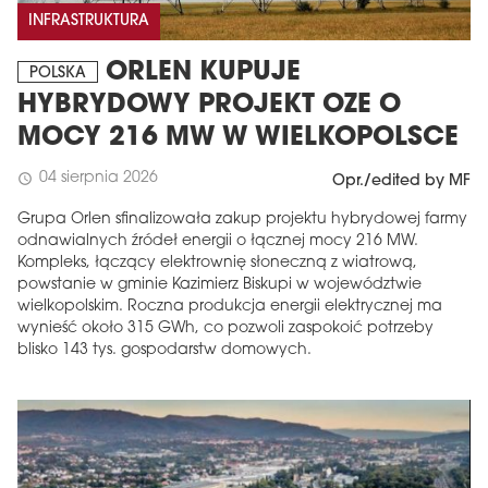
INFRASTRUKTURA
ORLEN KUPUJE
POLSKA
HYBRYDOWY PROJEKT OZE O
MOCY 216 MW W WIELKOPOLSCE
04 sierpnia 2026
schedule
Opr./edited by MF
Grupa Orlen sfinalizowała zakup projektu hybrydowej farmy
odnawialnych źródeł energii o łącznej mocy 216 MW.
Kompleks, łączący elektrownię słoneczną z wiatrową,
MAGAZYN
powstanie w gminie Kazimierz Biskupi w województwie
wielkopolskim. Roczna produkcja energii elektrycznej ma
Wydanie 6 (308)
wynieść około 315 GWh, co pozwoli zaspokoić potrzeby
CZERWIEC 2026
blisko 143 tys. gospodarstw domowych.
arrow_forward
Więcej w tym wydaniu
Zamów teraz!