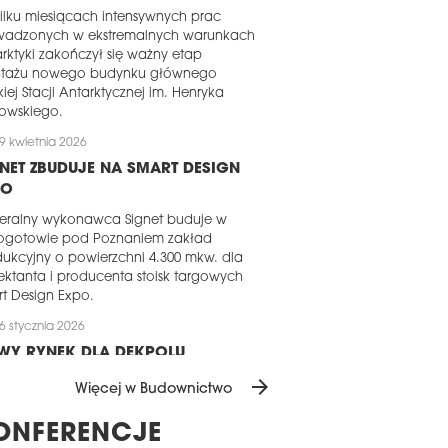
ilku miesiącach intensywnych prac
wadzonych w ekstremalnych warunkach
rktyki zakończył się ważny etap
tażu nowego budynku głównego
kiej Stacji Antarktycznej im. Henryka
owskiego.
9 kwietnia 2026
NET ZBUDUJE NA SMART DESIGN
PO
eralny wykonawca Signet buduje w
ogotowie pod Poznaniem zakład
ukcyjny o powierzchni 4.300 mkw. dla
ektanta i producenta stoisk targowych
t Design Expo.
6 stycznia 2026
WY RYNEK DLA DEKPOLU
arrow_forward
pol Budownictwo rozszerza swoją
Więcej w Budownictwo
łalność na rynek rumuński. W grudniu
5 roku spółka zawarła umowę z
ONFERENCJE
loperem na realizację prac