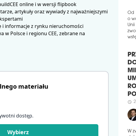
ldCEE online i w wersji flipbook
schedule
0
arze, artykuły oraz wywiady z najważniejszymi
PR
ekspertami
ŚL
Od 
 i informacje z rynku nieruchomości
o w
Elek
 w Polsce i regionu CEE, zebrane na
Unii
wyb
zwol
Fund
wstę
Tran
rewi
Arch
PR
schedule
2
DO
NO
MI
Kons
lnego materiału
UM
nową
RO
Gran
Pow
P
przy
2
schedule
praw
ywotni dostęp
.
schedule
2
MIR
Wybierz