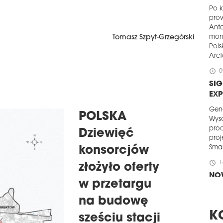
Po k
pro
Anta
Tomasz Szpyt-Grzegórski
mon
Pols
Arct
schedule
0
SIG
EX
Gen
POLSKA
Wys
prod
Dziewięć
proj
Smar
konsorcjów
schedule
1
złożyło oferty
NO
w przetargu
Dek
na budowę
dzia
202
K
sześciu stacji
dewe