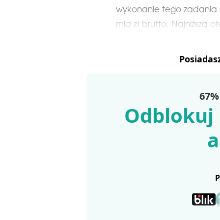
wykonanie tego zadania s
mld zł brutto. Najniższą of
Posiadas
67% 
Odblokuj 
a