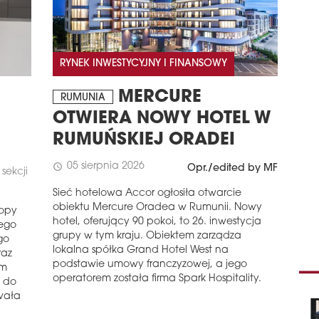
Zak
budy
Anta
kole
RYNEK INWESTYCYJNY I FINANSOWY
zde
przy
MERCURE
RUMUNIA
schedule
3
OTWIERA NOWY HOTEL W
ST
RUMUŃSKIEJ ORADEI
Stra
piłk
05 sierpnia 2026
schedule
Opr./edited by MF
sekcji
Całk
euro
Sieć hotelowa Accor ogłosiła otwarcie
obiektu Mercure Oradea w Rumunii. Nowy
ropy
schedule
1
hotel, oferujący 90 pokoi, to 26. inwestycja
rego
WY
grupy w tym kraju. Obiektem zarządza
go
lokalna spółka Grand Hotel West na
raz
Odn
podstawie umowy franczyzowej, a jego
przy
ym
operatorem została firma Spark Hospitality.
Zab
 do
szko
wała
pows