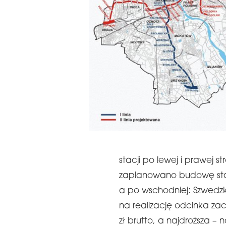
ALA WRĘCZENIA NAGRÓD
22. KONFERENCJ
E 16TH CENTRAL &
MAGAZYNÓW I L
ASTERN EUROPE
REGIONIE CEE
UROBUILDCEE AWARDS 2026
stacji po lewej i prawej st
zaplanowano budowę stacj
a po wschodniej: Szwedzka
na realizację odcinka z
zł brutto, a najdroższa – 