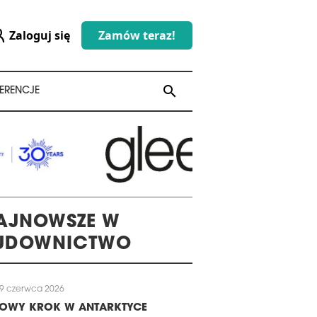
Zaloguj się
Zamów teraz!
search
search
ERENCJE
AJNOWSZE W
UDOWNICTWO
9 czerwca 2026
LOWY KROK W ANTARKTYCE