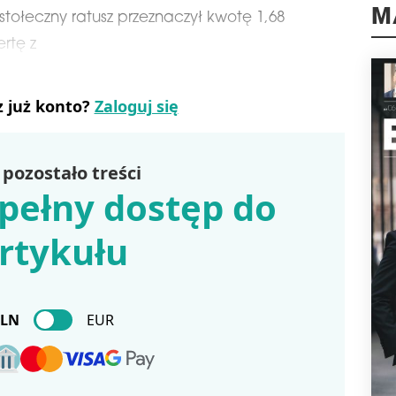
wpły
tołeczny ratusz przeznaczył kwotę 1,68
nier
M
ertę z
schedule
0
OD
Końc
z już konto?
Zaloguj się
Prad
(róg
Ren
mie
pozostało treści
mias
pełny dostęp do
schedule
0
KO
rtykułu
RRH
bud
zak
pod
PLN
EUR
oraz
schedule
1
AG