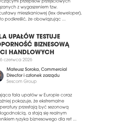
pa Mirbud podpisała dwie umowy na
wiązku z pojawiającymi się pytaniami
owę dróg ekspresowych dla GDDKiA
yczącymi przepisów przejściowych
 kontrakt z PKP PLK. Portfel zamówień
ązanych z wygaszeniem tzw.
ki wynosi obecnie 8,6 mld zł netto.
custawy mieszkaniowej (lex deweloper),
o podkreślić, że obowiązując ...
4 lipca 2025
BUD ZACZYNA OPERACJĘ
LA UPAŁÓW TESTUJE
ud podpisał umowę na przebudowę
tala Wojskowego w Szczecinie. Wartość
PORNOŚĆ BIZNESOWĄ
raktu sięgnęła niemal 56 mln zł netto.
ECI HANDLOWYCH
3 czerwca 2025
6 czerwca 2026
MORZE I MAZOWSZE W
Mateusz Soroka
, Commercial
OŁÓWCE
Director i członek zarządu
Sescom Group
podaje firma badawcza Spectis,
pektywy rozwoju polskiego rynku
owlanego są coraz bardziej
ająca fala upałów w Europie coraz
nicowane regionalnie. Jedno pozostaje
aźniej pokazuje, że ekstremalne
nak bez zmian – skala planowanych
peratury przestają być sezonową
stycji wciąż rośnie.
dogodnością, a stają się realnym
nikiem ryzyka biznesowego dla ret ...
7 czerwca 2025
NTUJĄ NA CHŁODNO