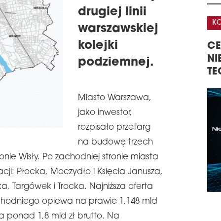
proj
drugiej linii
logi
KONFERENCJA
K
Buka
warszawskiej
schedule
2
A
kolejki
CENTRA DANYCH –
3
NO
OGISTYKI W
NIERUCHOMOŚCI,
K
podziemnej.
Zako
TECHNOLOGIE, INWESTYCJE
N
rewi
K
zab
znaj
Miasto Warszawa,
Mint
jako inwestor,
przy
arch
rozpisało przetarg
schedule
0
na budowę trzech
OP
ronie Wisły. Po zachodniej stronie miasta
BU
i: Płocka, Moczydło i Księcia Janusza,
Jak 
, Targówek i Trocka. Najniższa oferta
Bud
firm
achodniego opiewa na prawie 1,148 mld
ma i
Jedn
na ponad 1,8 mld zł brutto. Na