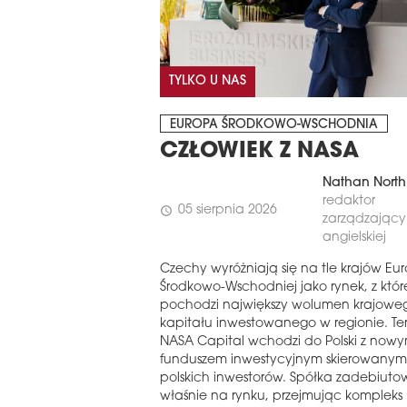
TYLKO U NAS
EUROPA ŚRODKOWO-WSCHODNIA
CZŁOWIEK Z NASA
Nathan North
redaktor
05 sierpnia 2026
schedule
zarządzający 
angielskiej
Czechy wyróżniają się na tle krajów Eu
Środkowo-Wschodniej jako rynek, z któ
pochodzi największy wolumen krajowe
kapitału inwestowanego w regionie. Te
NASA Capital wchodzi do Polski z now
funduszem inwestycyjnym skierowanym
polskich inwestorów. Spółka zadebiuto
właśnie na rynku, przejmując kompleks