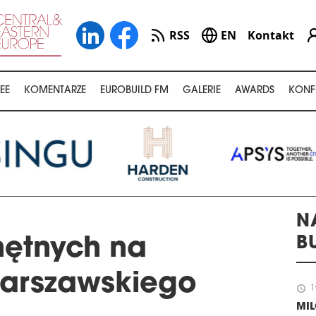
RSS
EN
Kontakt
EE
KOMENTARZE
EUROBUILD FM
GALERIE
AWARDS
KONF
N
B
hętnych na
arszawskiego
schedule
1
MI