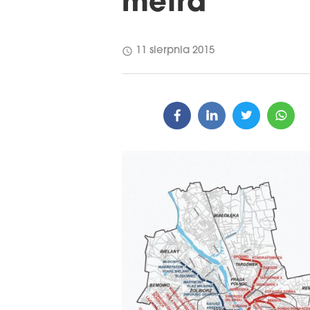
metra
schedule
11 sierpnia 2015