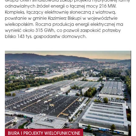
Grupa Orlen sfinalizowała zakup projektu hybrydowej farmy
odnawialnych źródeł energii o łącznej mocy 216 MW.
Kompleks, łączący elektrownię słoneczną z wiatrową,
powstanie w gminie Kazimierz Biskupi w województwie
wielkopolskim. Roczna produkcja energii elektrycznej ma
wynieść około 315 GWh, co pozwoli zaspokoić potrzeby
blisko 143 tys. gospodarstw domowych.
BIURA I PROJEKTY WIELOFUNKCYJNE