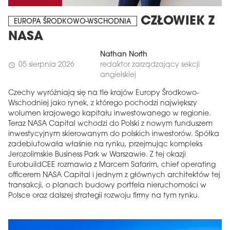
CZŁOWIEK Z
EUROPA ŚRODKOWO-WSCHODNIA
NASA
Nathan North
05 sierpnia 2026
redaktor zarządzający sekcji
schedule
angielskiej
Czechy wyróżniają się na tle krajów Europy Środkowo-
Wschodniej jako rynek, z którego pochodzi największy
wolumen krajowego kapitału inwestowanego w regionie.
Teraz NASA Capital wchodzi do Polski z nowym funduszem
inwestycyjnym skierowanym do polskich inwestorów. Spółka
zadebiutowała właśnie na rynku, przejmując kompleks
Jerozolimskie Business Park w Warszawie. Z tej okazji
EurobuildCEE rozmawia z Marcem Safarim, chief operating
officerem NASA Capital i jednym z głównych architektów tej
transakcji, o planach budowy portfela nieruchomości w
Polsce oraz dalszej strategii rozwoju firmy na tym rynku.