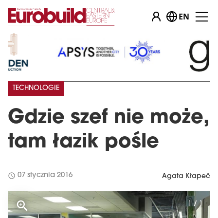
EN
TECHNOLOGIE
Gdzie szef nie może,
tam łazik pośle
schedule
07 stycznia 2016
Agata Kłapeć
1 / 1