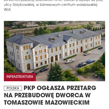
za komercjalizację biurowca Prime. Obiekt znajduje się przy
ulicy Grzybowskiej, w biznesowym centrum warszawskiej
Woli.
INFRASTRUKTURA
PKP OGŁASZA PRZETARG
POLSKA
NA PRZEBUDOWĘ DWORCA W
TOMASZOWIE MAZOWIECKIM