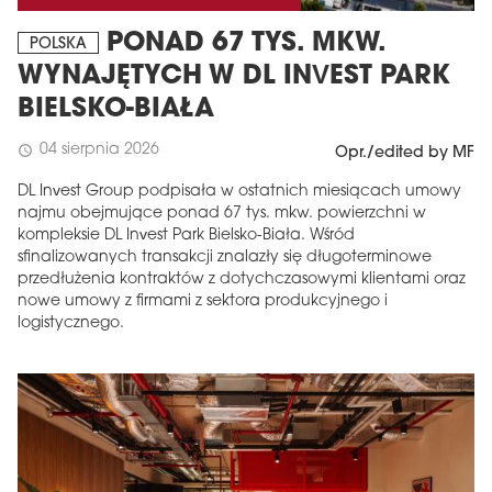
PONAD 67 TYS. MKW.
POLSKA
WYNAJĘTYCH W DL INVEST PARK
BIELSKO-BIAŁA
04 sierpnia 2026
schedule
Opr./edited by MF
DL Invest Group podpisała w ostatnich miesiącach umowy
najmu obejmujące ponad 67 tys. mkw. powierzchni w
kompleksie DL Invest Park Bielsko-Biała. Wśród
sfinalizowanych transakcji znalazły się długoterminowe
przedłużenia kontraktów z dotychczasowymi klientami oraz
nowe umowy z firmami z sektora produkcyjnego i
logistycznego.