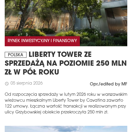
RYNEK INWESTYCYJNY I FINANSOWY
LIBERTY TOWER ZE
POLSKA
SPRZEDAŻĄ NA POZIOMIE 250 MLN
ZŁ W PÓŁ ROKU
05 sierpnia 2026
schedule
Opr./edited by MF
Od rozpoczęcia sprzedaży w lutym 2026 roku w warszawskim
wieżowcu mieszkalnym Liberty Tower by Cavatina zawarto
122 umowy. Łączna wartość transakcji w realizowanym przy
ulicy Grzybowskiej obiekcie przekroczyła 250 mln zł.