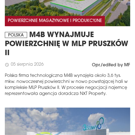
POWIERZCHNIE MAGAZYNOWE I PRODUKCYJNE
M4B WYNAJMUJE
POLSKA
POWIERZCHNIĘ W MLP PRUSZKÓW
II
05 sierpnia 2026
schedule
Opr./edited by MF
Polska firma technologiczna M4B wynajęła około 3,6 tys.
mkw. nowoczesnej powierzchni w nowo powstającej hali w
kompleksie MLP Pruszków II. W procesie negocjacji najemcę
reprezentowała agencja doradcza NXT Property.