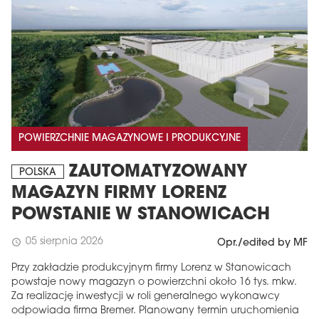
POWIERZCHNIE MAGAZYNOWE I PRODUKCYJNE
ZAUTOMATYZOWANY
POLSKA
MAGAZYN FIRMY LORENZ
POWSTANIE W STANOWICACH
05 sierpnia 2026
schedule
Opr./edited by MF
Przy zakładzie produkcyjnym firmy Lorenz w Stanowicach
powstaje nowy magazyn o powierzchni około 16 tys. mkw.
Za realizację inwestycji w roli generalnego wykonawcy
odpowiada firma Bremer. Planowany termin uruchomienia