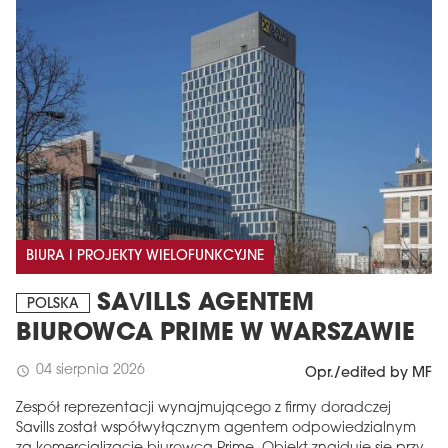
BIURA I PROJEKTY WIELOFUNKCYJNE
SAVILLS AGENTEM
POLSKA
BIUROWCA PRIME W WARSZAWIE
04 sierpnia 2026
schedule
Opr./edited by MF
Zespół reprezentacji wynajmującego z firmy doradczej
Savills został współwyłącznym agentem odpowiedzialnym