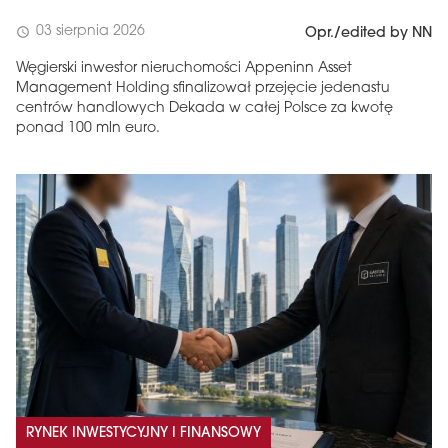
03 sierpnia 2026
schedule
Opr./edited by NN
Węgierski inwestor nieruchomości Appeninn Asset
Management Holding sfinalizował przejęcie jedenastu
centrów handlowych Dekada w całej Polsce za kwotę
ponad 100 mln euro.
RYNEK INWESTYCYJNY I FINANSOWY