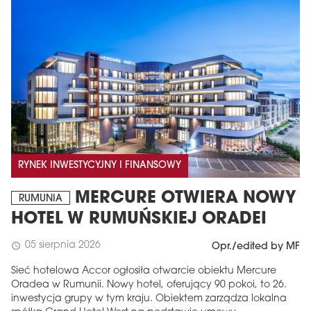
RYNEK INWESTYCYJNY I FINANSOWY
MERCURE OTWIERA NOWY
RUMUNIA
HOTEL W RUMUŃSKIEJ ORADEI
05 sierpnia 2026
schedule
Opr./edited by MF
Sieć hotelowa Accor ogłosiła otwarcie obiektu Mercure
Oradea w Rumunii. Nowy hotel, oferujący 90 pokoi, to 26.
inwestycja grupy w tym kraju. Obiektem zarządza lokalna