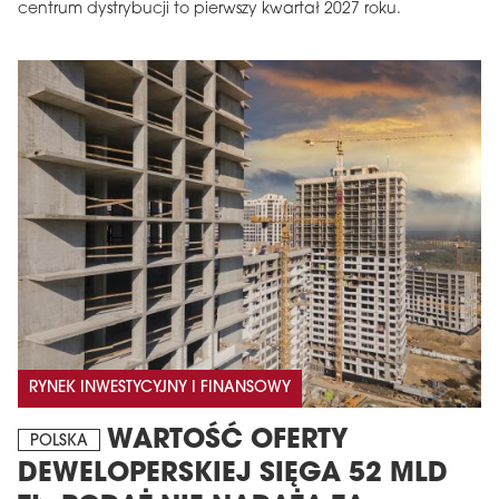
centrum dystrybucji to pierwszy kwartał 2027 roku.
MAGAZYN
Wydanie 6 (308)
CZERWIEC 2026
arrow_forward
Więcej w tym wydaniu
RYNEK INWESTYCYJNY I FINANSOWY
Zamów teraz!
WARTOŚĆ OFERTY
POLSKA
DEWELOPERSKIEJ SIĘGA 52 MLD