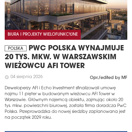
BIURA I PROJEKTY WIELOFUNKCYJNE
PWC POLSKA WYNAJMUJE
POLSKA
20 TYS. MKW. W WARSZAWSKIM
WIEŻOWCU AFI TOWER
04 sierpnia 2026
schedule
Opr./edited by MF
Deweloperzy AFI i Echo Investment sfinalizowali umowę
najmu 11 pięter w budowanym wieżowcu AFI Tower w
Warszawie. Głównym najemcą obiektu, zajmując około 20
tys. mkw. powierzchni biurowej, została firma doradcza PwC
Polska. Przeprowadzka do nowej siedziby zaplanowana jest
na początek 2029 roku.