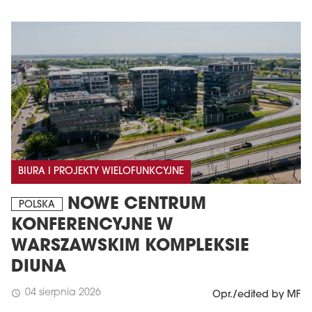
BIURA I PROJEKTY WIELOFUNKCYJNE
NOWE CENTRUM
POLSKA
KONFERENCYJNE W
WARSZAWSKIM KOMPLEKSIE
DIUNA
04 sierpnia 2026
schedule
Opr./edited by MF