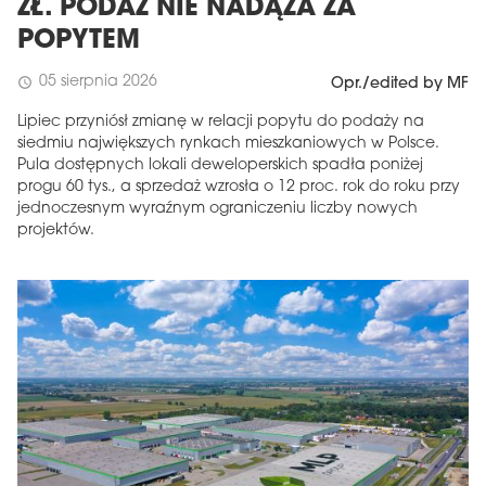
ZŁ. PODAŻ NIE NADĄŻA ZA
POPYTEM
05 sierpnia 2026
schedule
Opr./edited by MF
Lipiec przyniósł zmianę w relacji popytu do podaży na
siedmiu największych rynkach mieszkaniowych w Polsce.
Pula dostępnych lokali deweloperskich spadła poniżej
progu 60 tys., a sprzedaż wzrosła o 12 proc. rok do roku przy
jednoczesnym wyraźnym ograniczeniu liczby nowych
projektów.