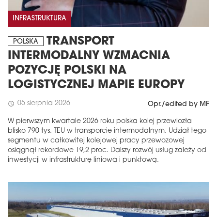
INFRASTRUKTURA
TRANSPORT
POLSKA
INTERMODALNY WZMACNIA
POZYCJĘ POLSKI NA
LOGISTYCZNEJ MAPIE EUROPY
05 sierpnia 2026
schedule
Opr./edited by MF
W pierwszym kwartale 2026 roku polska kolej przewiozła
blisko 790 tys. TEU w transporcie intermodalnym. Udział tego
segmentu w całkowitej kolejowej pracy przewozowej
osiągnął rekordowe 19,2 proc. Dalszy rozwój usług zależy od
inwestycji w infrastrukturę liniową i punktową.