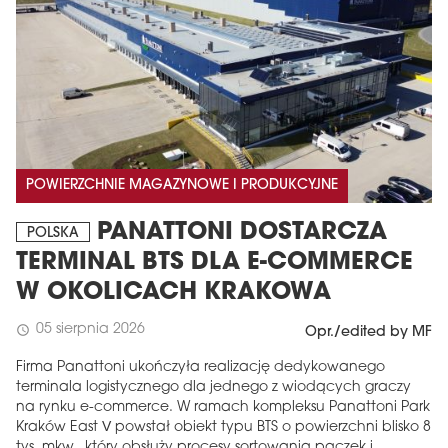
POWIERZCHNIE MAGAZYNOWE I PRODUKCYJNE
PANATTONI DOSTARCZA
POLSKA
TERMINAL BTS DLA E-COMMERCE
W OKOLICACH KRAKOWA
05 sierpnia 2026
schedule
Opr./edited by MF
Firma Panattoni ukończyła realizację dedykowanego
terminala logistycznego dla jednego z wiodących graczy
na rynku e-commerce. W ramach kompleksu Panattoni Park
Kraków East V powstał obiekt typu BTS o powierzchni blisko 8
tys. mkw., który obsłuży procesy sortowania paczek i