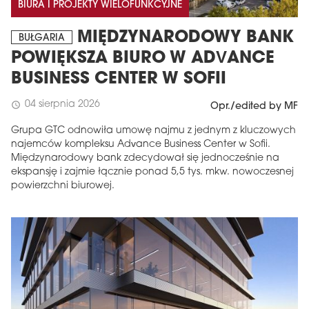
BIURA I PROJEKTY WIELOFUNKCYJNE
MIĘDZYNARODOWY BANK
BUŁGARIA
POWIĘKSZA BIURO W ADVANCE
BUSINESS CENTER W SOFII
04 sierpnia 2026
schedule
Opr./edited by MF
Grupa GTC odnowiła umowę najmu z jednym z kluczowych
najemców kompleksu Advance Business Center w Sofii.
Międzynarodowy bank zdecydował się jednocześnie na
ekspansję i zajmie łącznie ponad 5,5 tys. mkw. nowoczesnej
powierzchni biurowej.