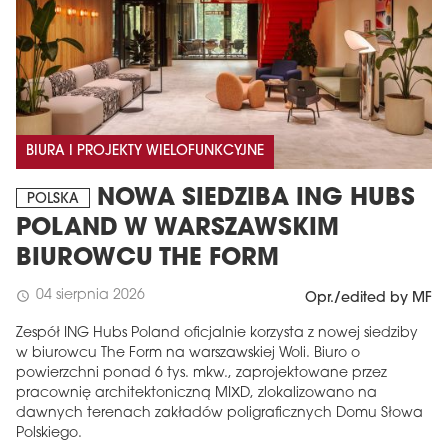
BIURA I PROJEKTY WIELOFUNKCYJNE
NOWA SIEDZIBA ING HUBS
POLSKA
POLAND W WARSZAWSKIM
BIUROWCU THE FORM
04 sierpnia 2026
schedule
Opr./edited by MF
Zespół ING Hubs Poland oficjalnie korzysta z nowej siedziby
w biurowcu The Form na warszawskiej Woli. Biuro o
powierzchni ponad 6 tys. mkw., zaprojektowane przez
pracownię architektoniczną MIXD, zlokalizowano na
dawnych terenach zakładów poligraficznych Domu Słowa
Polskiego.