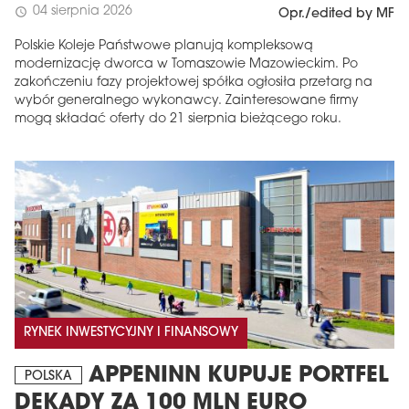
04 sierpnia 2026
schedule
Opr./edited by MF
Polskie Koleje Państwowe planują kompleksową
modernizację dworca w Tomaszowie Mazowieckim. Po
zakończeniu fazy projektowej spółka ogłosiła przetarg na
wybór generalnego wykonawcy. Zainteresowane firmy
mogą składać oferty do 21 sierpnia bieżącego roku.
RYNEK INWESTYCYJNY I FINANSOWY
APPENINN KUPUJE PORTFEL
POLSKA
DEKADY ZA 100 MLN EURO