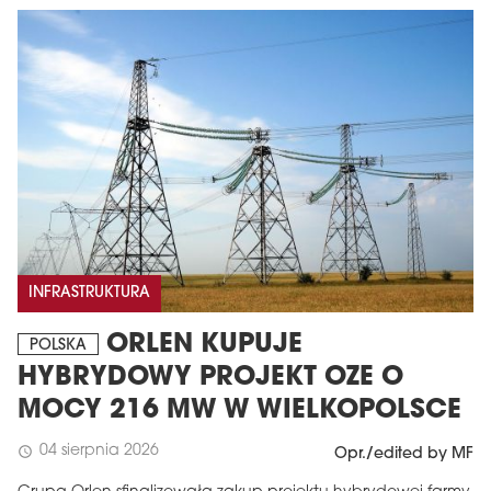
INFRASTRUKTURA
ORLEN KUPUJE
POLSKA
HYBRYDOWY PROJEKT OZE O
MOCY 216 MW W WIELKOPOLSCE
04 sierpnia 2026
schedule
Opr./edited by MF