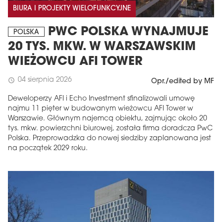
BIURA I PROJEKTY WIELOFUNKCYJNE
PWC POLSKA WYNAJMUJE
POLSKA
20 TYS. MKW. W WARSZAWSKIM
WIEŻOWCU AFI TOWER
04 sierpnia 2026
schedule
Opr./edited by MF
Deweloperzy AFI i Echo Investment sfinalizowali umowę
najmu 11 pięter w budowanym wieżowcu AFI Tower w
Warszawie. Głównym najemcą obiektu, zajmując około 20
tys. mkw. powierzchni biurowej, została firma doradcza PwC
Polska. Przeprowadzka do nowej siedziby zaplanowana jest
na początek 2029 roku.