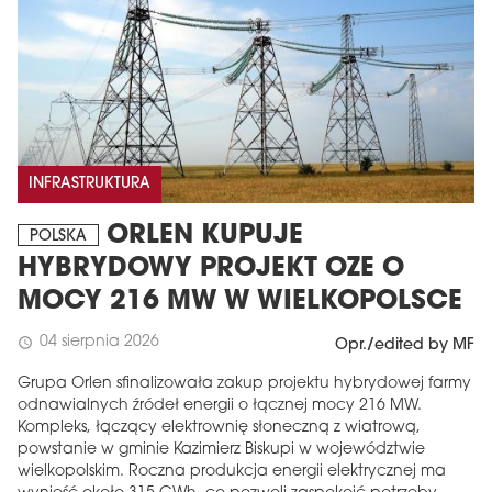
INFRASTRUKTURA
ORLEN KUPUJE
POLSKA
HYBRYDOWY PROJEKT OZE O
MOCY 216 MW W WIELKOPOLSCE
04 sierpnia 2026
schedule
Opr./edited by MF
Grupa Orlen sfinalizowała zakup projektu hybrydowej farmy
odnawialnych źródeł energii o łącznej mocy 216 MW.
Kompleks, łączący elektrownię słoneczną z wiatrową,
powstanie w gminie Kazimierz Biskupi w województwie
wielkopolskim. Roczna produkcja energii elektrycznej ma