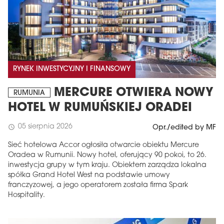
RYNEK INWESTYCYJNY I FINANSOWY
MERCURE OTWIERA NOWY
RUMUNIA
HOTEL W RUMUŃSKIEJ ORADEI
05 sierpnia 2026
schedule
Opr./edited by MF
Sieć hotelowa Accor ogłosiła otwarcie obiektu Mercure
Oradea w Rumunii. Nowy hotel, oferujący 90 pokoi, to 26.
inwestycja grupy w tym kraju. Obiektem zarządza lokalna
spółka Grand Hotel West na podstawie umowy
franczyzowej, a jego operatorem została firma Spark
Hospitality.