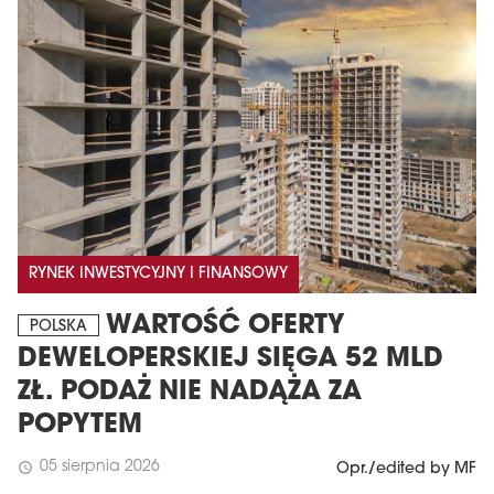
RYNEK INWESTYCYJNY I FINANSOWY
WARTOŚĆ OFERTY
POLSKA
DEWELOPERSKIEJ SIĘGA 52 MLD
ZŁ. PODAŻ NIE NADĄŻA ZA
POPYTEM
05 sierpnia 2026
schedule
Opr./edited by MF