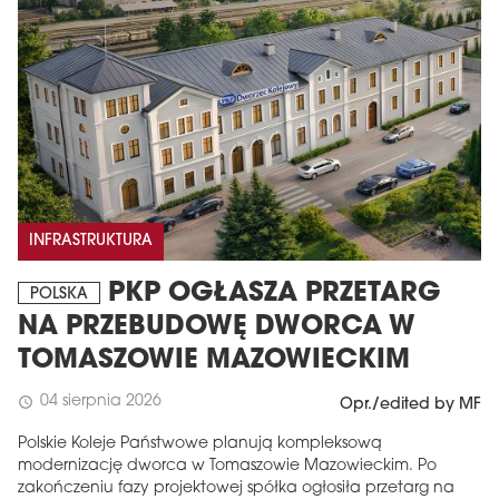
INFRASTRUKTURA
PKP OGŁASZA PRZETARG
POLSKA
NA PRZEBUDOWĘ DWORCA W
TOMASZOWIE MAZOWIECKIM
04 sierpnia 2026
schedule
Opr./edited by MF
Polskie Koleje Państwowe planują kompleksową
modernizację dworca w Tomaszowie Mazowieckim. Po
zakończeniu fazy projektowej spółka ogłosiła przetarg na