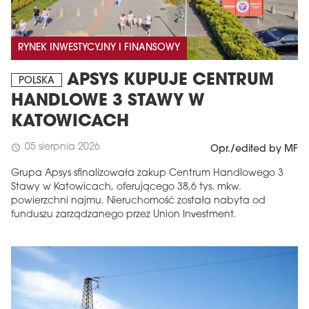
RYNEK INWESTYCYJNY I FINANSOWY
APSYS KUPUJE CENTRUM
POLSKA
HANDLOWE 3 STAWY W
KATOWICACH
05 sierpnia 2026
schedule
Opr./edited by MF
Grupa Apsys sfinalizowała zakup Centrum Handlowego 3
Stawy w Katowicach, oferującego 38,6 tys. mkw.
powierzchni najmu. Nieruchomość została nabyta od
funduszu zarządzanego przez Union Investment.