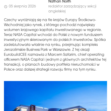
Nathan North
05 sierpnia 2026
redaktor zarządzający sekcji
schedule
angielskiej
Czechy wyróżniają się na tle krajów Europy Środkowo-
Wschodniej jako rynek, z którego pochodzi największy
wolumen krajowego kapitału inwestowanego w regionie.
Teraz NASA Capital wchodzi do Polski z nowym funduszem
inwestycyjnym skierowanym do polskich inwestorów. Spółka
zadebiutowała właśnie na rynku, przejmując kompleks
Jerozolimskie Business Park w Warszawie. Z tej okazji
EurobuildCEE rozmawia z Marcem Safarim, chief operating
officerem NASA Capital i jednym z głównych architektów tej
transakcji, o planach budowy portfela nieruchomości w
Polsce oraz dalszej strategii rozwoju firmy na tym rynku.