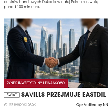
centrów handlowych Dekada w całej Polsce za kwotę
ponad 100 mln euro.
RYNEK INWESTYCYJNY I FINANSOWY
SAVILLS PRZEJMUJE EASTDIL
ŚWIAT
03 sierpnia 2026
schedule
Opr./edited by NN