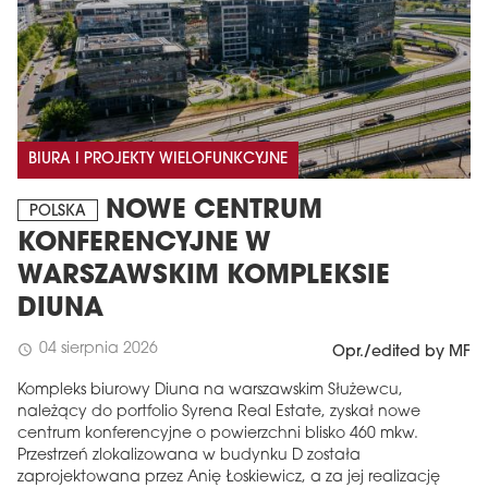
BIURA I PROJEKTY WIELOFUNKCYJNE
NOWE CENTRUM
POLSKA
KONFERENCYJNE W
WARSZAWSKIM KOMPLEKSIE
DIUNA
04 sierpnia 2026
schedule
Opr./edited by MF
Kompleks biurowy Diuna na warszawskim Służewcu,
należący do portfolio Syrena Real Estate, zyskał nowe
centrum konferencyjne o powierzchni blisko 460 mkw.
Przestrzeń zlokalizowana w budynku D została
zaprojektowana przez Anię Łoskiewicz, a za jej realizację