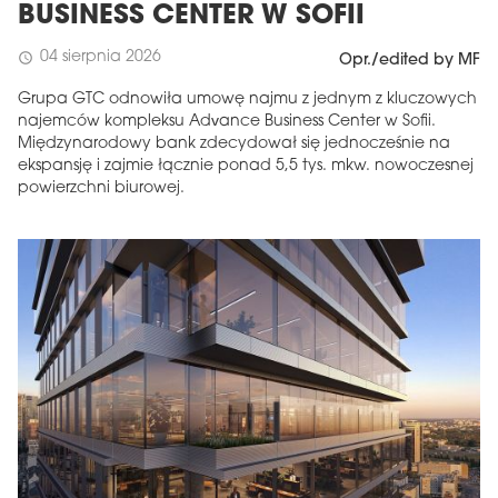
BUSINESS CENTER W SOFII
04 sierpnia 2026
schedule
Opr./edited by MF
Grupa GTC odnowiła umowę najmu z jednym z kluczowych
najemców kompleksu Advance Business Center w Sofii.
Międzynarodowy bank zdecydował się jednocześnie na
ekspansję i zajmie łącznie ponad 5,5 tys. mkw. nowoczesnej
powierzchni biurowej.