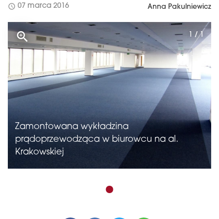
schedule
07 marca 2016
Anna Pakulniewicz
1 / 1
Zamontowana wykładzina
prądoprzewodząca w biurowcu na al.
Krakowskiej