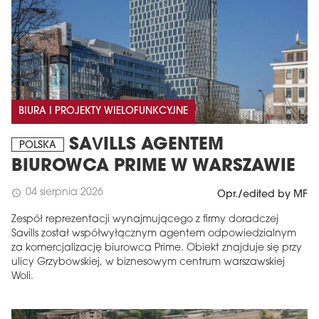
BIURA I PROJEKTY WIELOFUNKCYJNE
SAVILLS AGENTEM
POLSKA
BIUROWCA PRIME W WARSZAWIE
04 sierpnia 2026
schedule
Opr./edited by MF
Zespół reprezentacji wynajmującego z firmy doradczej
Savills został współwyłącznym agentem odpowiedzialnym
za komercjalizację biurowca Prime. Obiekt znajduje się przy
ulicy Grzybowskiej, w biznesowym centrum warszawskiej
Woli.