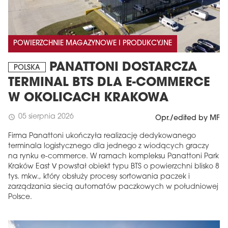
POWIERZCHNIE MAGAZYNOWE I PRODUKCYJNE
PANATTONI DOSTARCZA
POLSKA
TERMINAL BTS DLA E-COMMERCE
W OKOLICACH KRAKOWA
05 sierpnia 2026
schedule
Opr./edited by MF
Firma Panattoni ukończyła realizację dedykowanego
terminala logistycznego dla jednego z wiodących graczy
na rynku e-commerce. W ramach kompleksu Panattoni Park
Kraków East V powstał obiekt typu BTS o powierzchni blisko 8
tys. mkw., który obsłuży procesy sortowania paczek i
zarządzania siecią automatów paczkowych w południowej
Polsce.