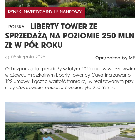
RYNEK INWESTYCYJNY I FINANSOWY
LIBERTY TOWER ZE
POLSKA
SPRZEDAŻĄ NA POZIOMIE 250 MLN
ZŁ W PÓŁ ROKU
05 sierpnia 2026
schedule
Opr./edited by MF
Od rozpoczęcia sprzedaży w lutym 2026 roku w warszawskim
wieżowcu mieszkalnym Liberty Tower by Cavatina zawarto
122 umowy. Łączna wartość transakcji w realizowanym przy
ulicy Grzybowskiej obiekcie przekroczyła 250 mln zł.