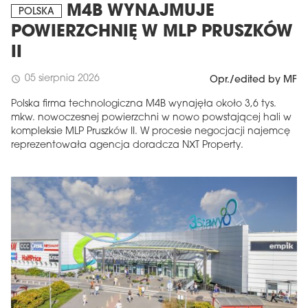
M4B WYNAJMUJE
POLSKA
POWIERZCHNIĘ W MLP PRUSZKÓW
II
05 sierpnia 2026
schedule
Opr./edited by MF
Polska firma technologiczna M4B wynajęła około 3,6 tys.
mkw. nowoczesnej powierzchni w nowo powstającej hali w
kompleksie MLP Pruszków II. W procesie negocjacji najemcę
reprezentowała agencja doradcza NXT Property.