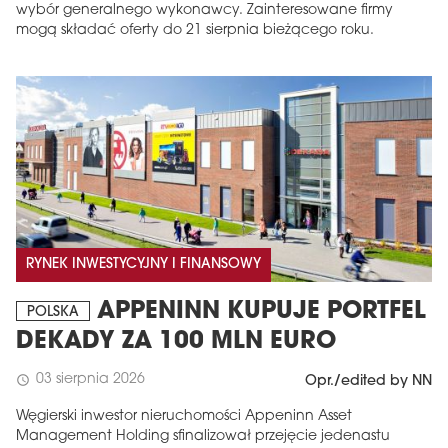
wybór generalnego wykonawcy. Zainteresowane firmy
mogą składać oferty do 21 sierpnia bieżącego roku.
RYNEK INWESTYCYJNY I FINANSOWY
APPENINN KUPUJE PORTFEL
POLSKA
DEKADY ZA 100 MLN EURO
03 sierpnia 2026
schedule
Opr./edited by NN
Węgierski inwestor nieruchomości Appeninn Asset
Management Holding sfinalizował przejęcie jedenastu