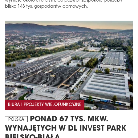
wynieść około 315 GWh, co pozwoli zaspokoić potrzeby
blisko 143 tys. gospodarstw domowych.
BIURA I PROJEKTY WIELOFUNKCYJNE
PONAD 67 TYS. MKW.
POLSKA
WYNAJĘTYCH W DL INVEST PARK
BIELSKO-BIAŁA