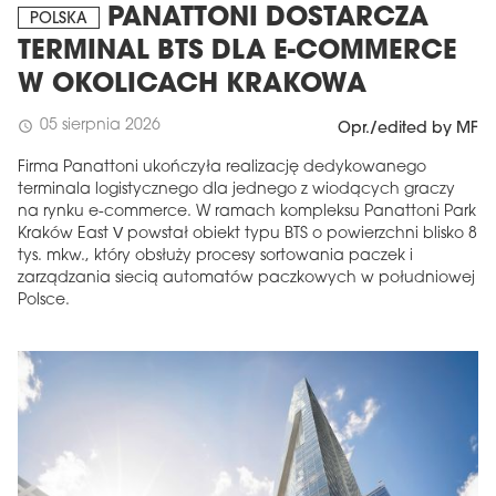
PANATTONI DOSTARCZA
POLSKA
TERMINAL BTS DLA E-COMMERCE
W OKOLICACH KRAKOWA
05 sierpnia 2026
schedule
Opr./edited by MF
Firma Panattoni ukończyła realizację dedykowanego
terminala logistycznego dla jednego z wiodących graczy
na rynku e-commerce. W ramach kompleksu Panattoni Park
Kraków East V powstał obiekt typu BTS o powierzchni blisko 8
tys. mkw., który obsłuży procesy sortowania paczek i
zarządzania siecią automatów paczkowych w południowej
Polsce.