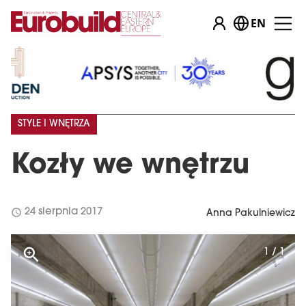
EN
STYLE I WNĘTRZA
Kozły we wnętrzu
schedule
24 sierpnia 2017
Anna Pakulniewicz
1 / 1