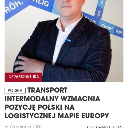
INFRASTRUKTURA
TRANSPORT
POLSKA
INTERMODALNY WZMACNIA
POZYCJĘ POLSKI NA
LOGISTYCZNEJ MAPIE EUROPY
05 sierpnia 2026
schedule
Opr./edited by MF