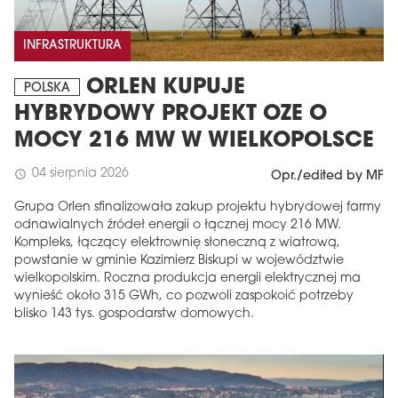
INFRASTRUKTURA
ORLEN KUPUJE
POLSKA
HYBRYDOWY PROJEKT OZE O
MOCY 216 MW W WIELKOPOLSCE
04 sierpnia 2026
schedule
Opr./edited by MF
Grupa Orlen sfinalizowała zakup projektu hybrydowej farmy
odnawialnych źródeł energii o łącznej mocy 216 MW.
Kompleks, łączący elektrownię słoneczną z wiatrową,
powstanie w gminie Kazimierz Biskupi w województwie
wielkopolskim. Roczna produkcja energii elektrycznej ma
wynieść około 315 GWh, co pozwoli zaspokoić potrzeby
blisko 143 tys. gospodarstw domowych.