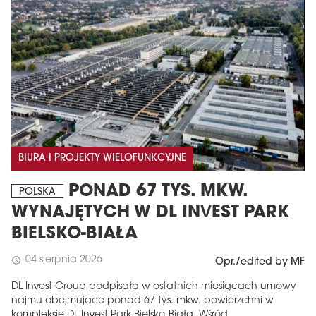
BIURA I PROJEKTY WIELOFUNKCYJNE
PONAD 67 TYS. MKW.
POLSKA
WYNAJĘTYCH W DL INVEST PARK
BIELSKO-BIAŁA
04 sierpnia 2026
schedule
Opr./edited by MF
DL Invest Group podpisała w ostatnich miesiącach umowy
najmu obejmujące ponad 67 tys. mkw. powierzchni w
kompleksie DL Invest Park Bielsko-Biała. Wśród