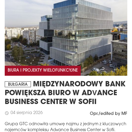
BIURA I PROJEKTY WIELOFUNKCYJNE
MIĘDZYNARODOWY BANK
BUŁGARIA
POWIĘKSZA BIURO W ADVANCE
BUSINESS CENTER W SOFII
04 sierpnia 2026
schedule
Opr./edited by MF
Grupa GTC odnowiła umowę najmu z jednym z kluczowych
najemców kompleksu Advance Business Center w Sofii.