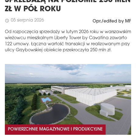
SPRZEDAŻĄ NA POZIOMIE 250 MLN
ZŁ W PÓŁ ROKU
05 sierpnia 2026
schedule
Opr./edited by MF
Od rozpoczęcia sprzedaży w lutym 2026 roku w warszawskim
wieżowcu mieszkalnym Liberty Tower by Cavatina zawarto
122 umowy. Łączna wartość transakcji w realizowanym przy
ulicy Grzybowskiej obiekcie przekroczyła 250 mln zł.
POWIERZCHNIE MAGAZYNOWE I PRODUKCYJNE