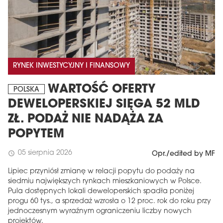
RYNEK INWESTYCYJNY I FINANSOWY
WARTOŚĆ OFERTY
POLSKA
DEWELOPERSKIEJ SIĘGA 52 MLD
ZŁ. PODAŻ NIE NADĄŻA ZA
MAGAZYN
POPYTEM
Wydanie 6 (308)
05 sierpnia 2026
schedule
Opr./edited by MF
CZERWIEC 2026
arrow_forward
Więcej w tym wydaniu
Lipiec przyniósł zmianę w relacji popytu do podaży na
Zamów teraz!
siedmiu największych rynkach mieszkaniowych w Polsce.
Pula dostępnych lokali deweloperskich spadła poniżej
progu 60 tys., a sprzedaż wzrosła o 12 proc. rok do roku przy
jednoczesnym wyraźnym ograniczeniu liczby nowych
projektów.