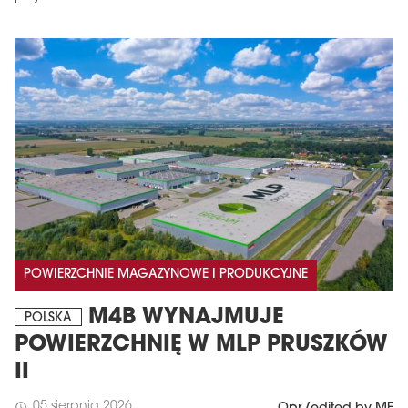
POWIERZCHNIE MAGAZYNOWE I PRODUKCYJNE
M4B WYNAJMUJE
POLSKA
POWIERZCHNIĘ W MLP PRUSZKÓW
II
05 sierpnia 2026
schedule