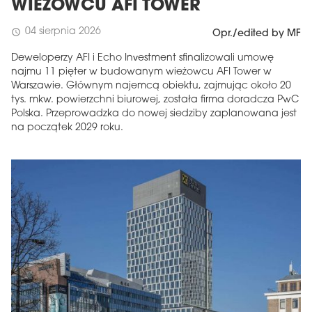
WIEŻOWCU AFI TOWER
04 sierpnia 2026
schedule
Opr./edited by MF
Deweloperzy AFI i Echo Investment sfinalizowali umowę
najmu 11 pięter w budowanym wieżowcu AFI Tower w
Warszawie. Głównym najemcą obiektu, zajmując około 20
tys. mkw. powierzchni biurowej, została firma doradcza PwC
Polska. Przeprowadzka do nowej siedziby zaplanowana jest
na początek 2029 roku.