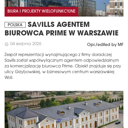
BIURA I PROJEKTY WIELOFUNKCYJNE
SAVILLS AGENTEM
POLSKA
BIUROWCA PRIME W WARSZAWIE
04 sierpnia 2026
schedule
Opr./edited by MF
Zespół reprezentacji wynajmującego z firmy doradczej
Savills został współwyłącznym agentem odpowiedzialnym
za komercjalizację biurowca Prime. Obiekt znajduje się przy
ulicy Grzybowskiej, w biznesowym centrum warszawskiej
Woli.