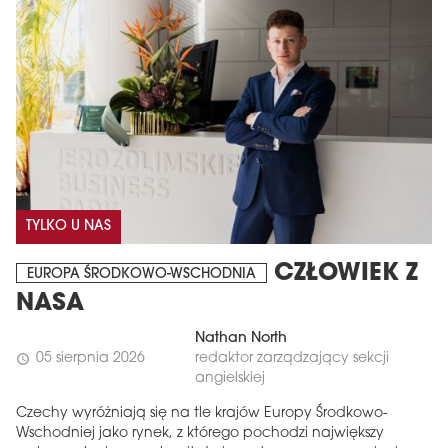
TYLKO U NAS
CZŁOWIEK Z
EUROPA ŚRODKOWO-WSCHODNIA
NASA
Nathan North
05 sierpnia 2026
redaktor zarządzający sekcji
schedule
angielskiej
Czechy wyróżniają się na tle krajów Europy Środkowo-
Wschodniej jako rynek, z którego pochodzi największy