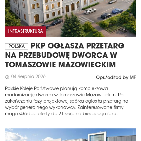
INFRASTRUKTURA
PKP OGŁASZA PRZETARG
POLSKA
NA PRZEBUDOWĘ DWORCA W
TOMASZOWIE MAZOWIECKIM
04 sierpnia 2026
schedule
Opr./edited by MF
Polskie Koleje Państwowe planują kompleksową
modernizację dworca w Tomaszowie Mazowieckim. Po
zakończeniu fazy projektowej spółka ogłosiła przetarg na
wybór generalnego wykonawcy. Zainteresowane firmy
mogą składać oferty do 21 sierpnia bieżącego roku.