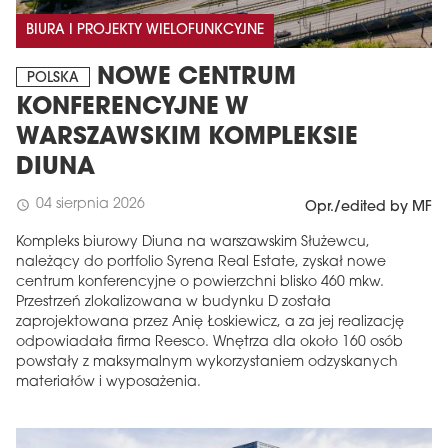
BIURA I PROJEKTY WIELOFUNKCYJNE
NOWE CENTRUM
POLSKA
KONFERENCYJNE W
WARSZAWSKIM KOMPLEKSIE
DIUNA
04 sierpnia 2026
schedule
Opr./edited by MF
Kompleks biurowy Diuna na warszawskim Służewcu,
należący do portfolio Syrena Real Estate, zyskał nowe
centrum konferencyjne o powierzchni blisko 460 mkw.
Przestrzeń zlokalizowana w budynku D została
zaprojektowana przez Anię Łoskiewicz, a za jej realizację
odpowiadała firma Reesco. Wnętrza dla około 160 osób
powstały z maksymalnym wykorzystaniem odzyskanych
materiałów i wyposażenia.