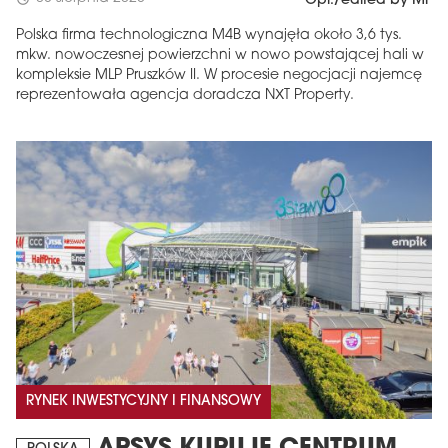
Opr./edited by MF
Polska firma technologiczna M4B wynajęła około 3,6 tys.
mkw. nowoczesnej powierzchni w nowo powstającej hali w
kompleksie MLP Pruszków II. W procesie negocjacji najemcę
reprezentowała agencja doradcza NXT Property.
RYNEK INWESTYCYJNY I FINANSOWY