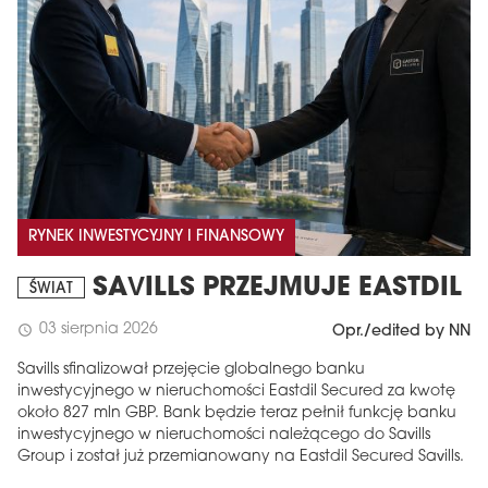
RYNEK INWESTYCYJNY I FINANSOWY
SAVILLS PRZEJMUJE EASTDIL
ŚWIAT
03 sierpnia 2026
schedule
Opr./edited by NN
Savills sfinalizował przejęcie globalnego banku
inwestycyjnego w nieruchomości Eastdil Secured za kwotę
około 827 mln GBP. Bank będzie teraz pełnił funkcję banku
inwestycyjnego w nieruchomości należącego do Savills
Group i został już przemianowany na Eastdil Secured Savills.