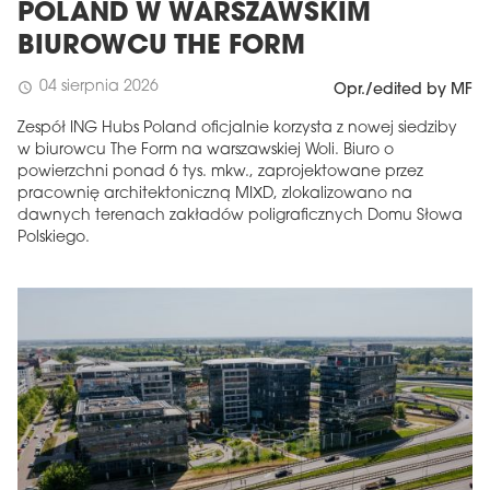
POLAND W WARSZAWSKIM
BIUROWCU THE FORM
04 sierpnia 2026
schedule
Opr./edited by MF
Zespół ING Hubs Poland oficjalnie korzysta z nowej siedziby
w biurowcu The Form na warszawskiej Woli. Biuro o
powierzchni ponad 6 tys. mkw., zaprojektowane przez
pracownię architektoniczną MIXD, zlokalizowano na
dawnych terenach zakładów poligraficznych Domu Słowa
Polskiego.