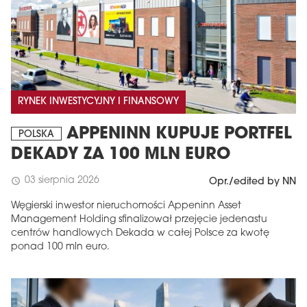
RYNEK INWESTYCYJNY I FINANSOWY
APPENINN KUPUJE PORTFEL
POLSKA
DEKADY ZA 100 MLN EURO
03 sierpnia 2026
schedule
Opr./edited by NN
Węgierski inwestor nieruchomości Appeninn Asset
Management Holding sfinalizował przejęcie jedenastu
centrów handlowych Dekada w całej Polsce za kwotę
ponad 100 mln euro.