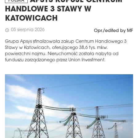
APSYS KUPUJE CENTRUM
POLSKA
HANDLOWE 3 STAWY W
KATOWICACH
05 sierpnia 2026
schedule
Opr./edited by MF
Grupa Apsys sfinalizowała zakup Centrum Handlowego 3
Stawy w Katowicach, oferującego 38,6 tys. mkw.
powierzchni najmu. Nieruchomość została nabyta od
funduszu zarządzanego przez Union Investment.