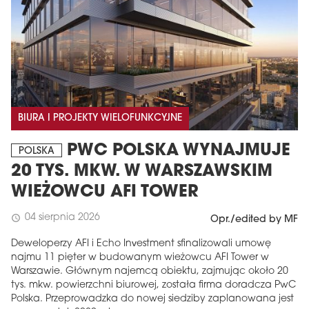
BIURA I PROJEKTY WIELOFUNKCYJNE
PWC POLSKA WYNAJMUJE
POLSKA
20 TYS. MKW. W WARSZAWSKIM
WIEŻOWCU AFI TOWER
04 sierpnia 2026
schedule
Opr./edited by MF
Deweloperzy AFI i Echo Investment sfinalizowali umowę
najmu 11 pięter w budowanym wieżowcu AFI Tower w
Warszawie. Głównym najemcą obiektu, zajmując około 20
tys. mkw. powierzchni biurowej, została firma doradcza PwC
Polska. Przeprowadzka do nowej siedziby zaplanowana jest