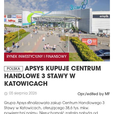
RYNEK INWESTYCYJNY I FINANSOWY
APSYS KUPUJE CENTRUM
POLSKA
HANDLOWE 3 STAWY W
KATOWICACH
05 sierpnia 2026
schedule
Opr./edited by MF
Grupa Apsys sfinalizowała zakup Centrum Handlowego 3
Stawy w Katowicach, oferującego 38,6 tys. mkw.
powierzchni najmu. Nieruchomość została nabyta od