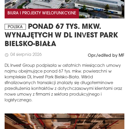
BIURA I PROJEKTY WIELOFUNKCYJNE
PONAD 67 TYS. MKW.
POLSKA
WYNAJĘTYCH W DL INVEST PARK
BIELSKO-BIAŁA
04 sierpnia 2026
schedule
Opr./edited by MF
DL Invest Group podpisała w ostatnich miesiącach umowy
najmu obejmujące ponad 67 tys. mkw. powierzchni w
kompleksie DL Invest Park Bielsko-Biała. Wśród
sfinalizowanych transakcji znalazły się długoterminowe
przedłużenia kontraktów z dotychczasowymi klientami oraz
nowe umowy z firmami z sektora produkcyjnego i
logistycznego.