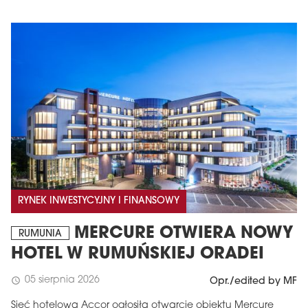
RYNEK INWESTYCYJNY I FINANSOWY
MERCURE OTWIERA NOWY
RUMUNIA
HOTEL W RUMUŃSKIEJ ORADEI
05 sierpnia 2026
schedule
Opr./edited by MF
Sieć hotelowa Accor ogłosiła otwarcie obiektu Mercure