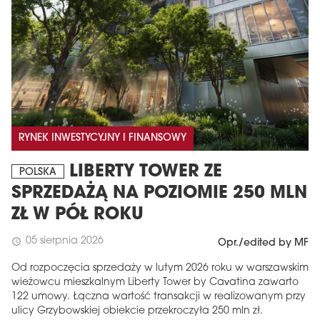
RYNEK INWESTYCYJNY I FINANSOWY
LIBERTY TOWER ZE
POLSKA
SPRZEDAŻĄ NA POZIOMIE 250 MLN
ZŁ W PÓŁ ROKU
05 sierpnia 2026
schedule
Opr./edited by MF
Od rozpoczęcia sprzedaży w lutym 2026 roku w warszawskim
wieżowcu mieszkalnym Liberty Tower by Cavatina zawarto
122 umowy. Łączna wartość transakcji w realizowanym przy
ulicy Grzybowskiej obiekcie przekroczyła 250 mln zł.