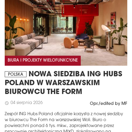
BIURA I PROJEKTY WIELOFUNKCYJNE
NOWA SIEDZIBA ING HUBS
POLSKA
POLAND W WARSZAWSKIM
BIUROWCU THE FORM
04 sierpnia 2026
schedule
Opr./edited by MF
Zespół ING Hubs Poland oficjalnie korzysta z nowej siedziby
w biurowcu The Form na warszawskiej Woli. Biuro o
powierzchni ponad 6 tys. mkw., zaprojektowane przez
pracownię architektoniczną MIXD, zlokalizowano na