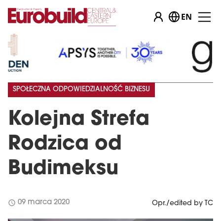
EN
SPOŁECZNA ODPOWIEDZIALNOŚĆ BIZNESU
Kolejna Strefa
Rodzica od
Budimeksu
schedule
09 marca 2020
Opr./edited by TC