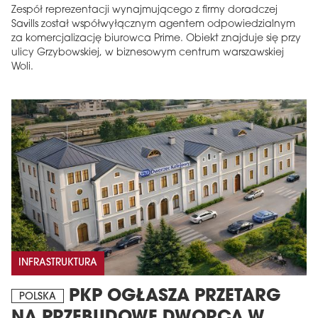
Zespół reprezentacji wynajmującego z firmy doradczej
Savills został współwyłącznym agentem odpowiedzialnym
za komercjalizację biurowca Prime. Obiekt znajduje się przy
ulicy Grzybowskiej, w biznesowym centrum warszawskiej
Woli.
INFRASTRUKTURA
PKP OGŁASZA PRZETARG
POLSKA
NA PRZEBUDOWĘ DWORCA W