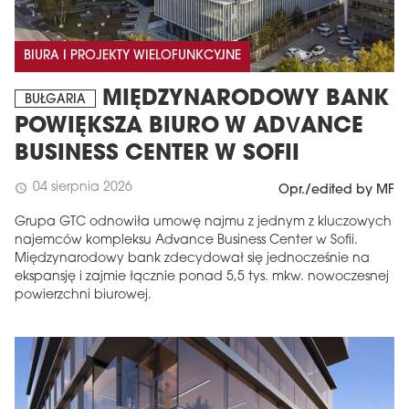
BIURA I PROJEKTY WIELOFUNKCYJNE
MIĘDZYNARODOWY BANK
BUŁGARIA
POWIĘKSZA BIURO W ADVANCE
BUSINESS CENTER W SOFII
04 sierpnia 2026
schedule
Opr./edited by MF
Grupa GTC odnowiła umowę najmu z jednym z kluczowych
najemców kompleksu Advance Business Center w Sofii.
Międzynarodowy bank zdecydował się jednocześnie na
ekspansję i zajmie łącznie ponad 5,5 tys. mkw. nowoczesnej
powierzchni biurowej.