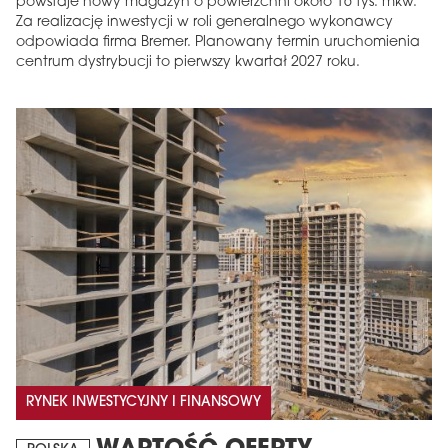
powstaje nowy magazyn o powierzchni około 16 tys. mkw.
Za realizację inwestycji w roli generalnego wykonawcy
odpowiada firma Bremer. Planowany termin uruchomienia
centrum dystrybucji to pierwszy kwartał 2027 roku.
MAGAZYN
Wydanie 6 (308)
CZERWIEC 2026
arrow_forward
Więcej w tym wydaniu
Zamów teraz!
RYNEK INWESTYCYJNY I FINANSOWY