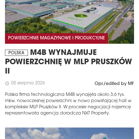
POWIERZCHNIE MAGAZYNOWE I PRODUKCYJNE
M4B WYNAJMUJE
POLSKA
POWIERZCHNIĘ W MLP PRUSZKÓW
II
05 sierpnia 2026
schedule
Opr./edited by MF
Polska firma technologiczna M4B wynajęła około 3,6 tys.
mkw. nowoczesnej powierzchni w nowo powstającej hali w
kompleksie MLP Pruszków II. W procesie negocjacji najemcę
reprezentowała agencja doradcza NXT Property.