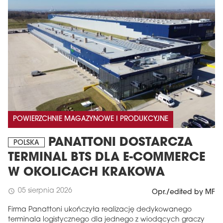
POWIERZCHNIE MAGAZYNOWE I PRODUKCYJNE
PANATTONI DOSTARCZA
POLSKA
TERMINAL BTS DLA E-COMMERCE
W OKOLICACH KRAKOWA
05 sierpnia 2026
schedule
Opr./edited by MF
Firma Panattoni ukończyła realizację dedykowanego
terminala logistycznego dla jednego z wiodących graczy