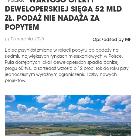
WARTOŚĆ OFERTY
POLSKA
DEWELOPERSKIEJ SIĘGA 52 MLD
ZŁ. PODAŻ NIE NADĄŻA ZA
POPYTEM
05 sierpnia 2026
schedule
Opr./edited by MF
Lipiec przyniósł zmianę w relacji popytu do podaży na
siedmiu największych rynkach mieszkaniowych w Polsce.
Pula dostępnych lokali deweloperskich spadła poniżej
progu 60 tys., a sprzedaż wzrosła o 12 proc. rok do roku przy
jednoczesnym wyraźnym ograniczeniu liczby nowych
projektów.