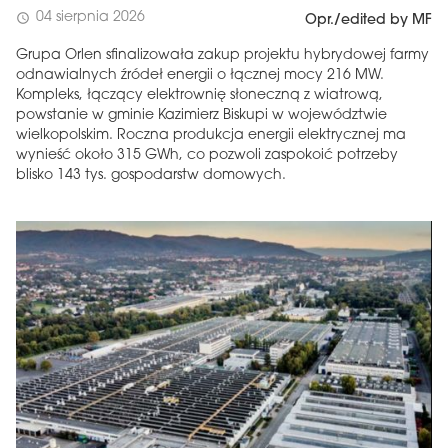
04 sierpnia 2026
schedule
Opr./edited by MF
Grupa Orlen sfinalizowała zakup projektu hybrydowej farmy
odnawialnych źródeł energii o łącznej mocy 216 MW.
Kompleks, łączący elektrownię słoneczną z wiatrową,
powstanie w gminie Kazimierz Biskupi w województwie
wielkopolskim. Roczna produkcja energii elektrycznej ma
wynieść około 315 GWh, co pozwoli zaspokoić potrzeby
blisko 143 tys. gospodarstw domowych.