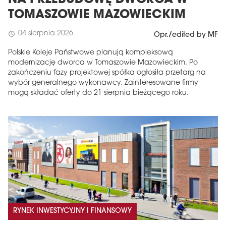
TOMASZOWIE MAZOWIECKIM
04 sierpnia 2026
schedule
Opr./edited by MF
Polskie Koleje Państwowe planują kompleksową
modernizację dworca w Tomaszowie Mazowieckim. Po
zakończeniu fazy projektowej spółka ogłosiła przetarg na
wybór generalnego wykonawcy. Zainteresowane firmy
mogą składać oferty do 21 sierpnia bieżącego roku.
RYNEK INWESTYCYJNY I FINANSOWY