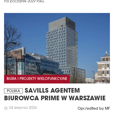
na początek 2029 roku.
BIURA I PROJEKTY WIELOFUNKCYJNE
SAVILLS AGENTEM
POLSKA
BIUROWCA PRIME W WARSZAWIE
04 sierpnia 2026
schedule
Opr./edited by MF