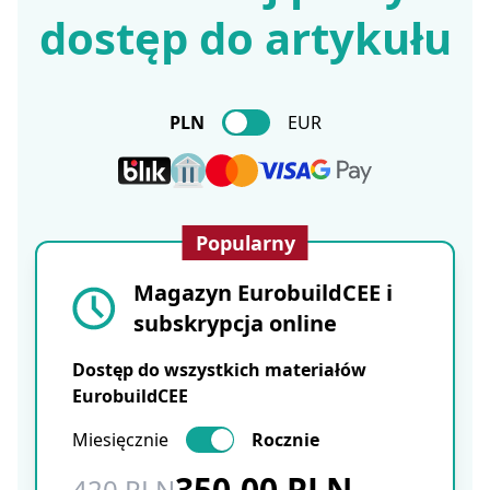
dostęp do artykułu
PLN
EUR
Popularny
Magazyn EurobuildCEE i
subskrypcja online
Dostęp do wszystkich materiałów
EurobuildCEE
Miesięcznie
Rocznie
350.00 PLN
420 PLN