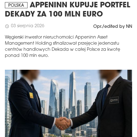
APPENINN KUPUJE PORTFEL
POLSKA
DEKADY ZA 100 MLN EURO
03 sierpnia 2026
schedule
Opr./edited by NN
Węgierski inwestor nieruchomości Appeninn Asset
Management Holding sfinalizował przejęcie jedenastu
centrów handlowych Dekada w całej Polsce za kwotę
ponad 100 mln euro.