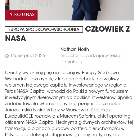
TYLKO U NAS
CZŁOWIEK Z
EUROPA ŚRODKOWO-WSCHODNIA
NASA
Nathan North
05 sierpnia 2026
redaktor zarządzający sekcji
schedule
angielskiej
Czechy wyróżniają się na tle krajów Europy Środkowo-
Wschodniej jako rynek, z którego pochodzi największy
wolumen krajowego kapitału inwestowanego w regionie.
Teraz NASA Capital wchodzi do Polski z nowym funduszem
inwestycyjnym skierowanym do polskich inwestorów. Spółka
zadebiutowała właśnie na rynku, przejmując kompleks
Jerozolimskie Business Park w Warszawie. Z tej okazji
EurobuildCEE rozmawia z Marcem Safarim, chief operating
officerem NASA Capital i jednym z głównych architektów tej
transakcji, o planach budowy portfela nieruchomości w
Polsce oraz dalszej strategii rozwoju firmy na tym rynku.