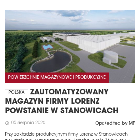
POWIERZCHNIE MAGAZYNOWE I PRODUKCYJNE
ZAUTOMATYZOWANY
POLSKA
MAGAZYN FIRMY LORENZ
POWSTANIE W STANOWICACH
05 sierpnia 2026
schedule
Opr./edited by MF
Przy zakładzie produkcyjnym firmy Lorenz w Stanowicach