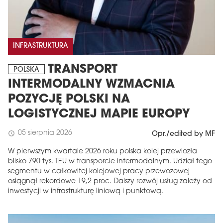
INFRASTRUKTURA
TRANSPORT
POLSKA
INTERMODALNY WZMACNIA
POZYCJĘ POLSKI NA
LOGISTYCZNEJ MAPIE EUROPY
05 sierpnia 2026
schedule
Opr./edited by MF
W pierwszym kwartale 2026 roku polska kolej przewiozła
blisko 790 tys. TEU w transporcie intermodalnym. Udział tego
segmentu w całkowitej kolejowej pracy przewozowej
osiągnął rekordowe 19,2 proc. Dalszy rozwój usług zależy od
inwestycji w infrastrukturę liniową i punktową.