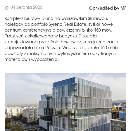
04 sierpnia 2026
schedule
Opr./edited by MF
Kompleks biurowy Diuna na warszawskim Służewcu,
należący do portfolio Syrena Real Estate, zyskał nowe
centrum konferencyjne o powierzchni blisko 460 mkw.
Przestrzeń zlokalizowana w budynku D została
zaprojektowana przez Anię Łoskiewicz, a za jej realizację
odpowiadała firma Reesco. Wnętrza dla około 160 osób
powstały z maksymalnym wykorzystaniem odzyskanych
materiałów i wyposażenia.