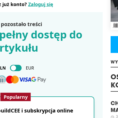
inf
z już konto?
Zaloguj się
schedule
2
ZB
pozostało treści
Firm
pełny dostęp do
schr
prze
rtykułu
schedule
2
PLA
RY
Mię
PLN
EUR
Pozn
WY
biu
drze
O
wew
któr
K
Popularny
schedule
0
KLO
ildCEE i subskrypcja online
CH
CTP 
MA
do k