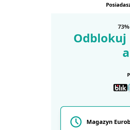
Posiadas
73% 
Odblokuj 
a
Magazyn Eurobu