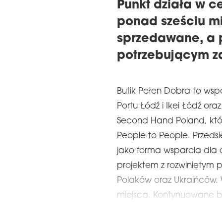
Punkt działa w 
ponad sześciu mie
sprzedawane, a 
potrzebującym z
Butik Pełen Dobra to wsp
Portu Łódź i Ikei Łódź o
Second Hand Poland, któr
People to People. Przed
jako forma wsparcia dla 
projektem z rozwinięty
Polaków oraz Ukraińców. W
miejsca. Kontynuowane b