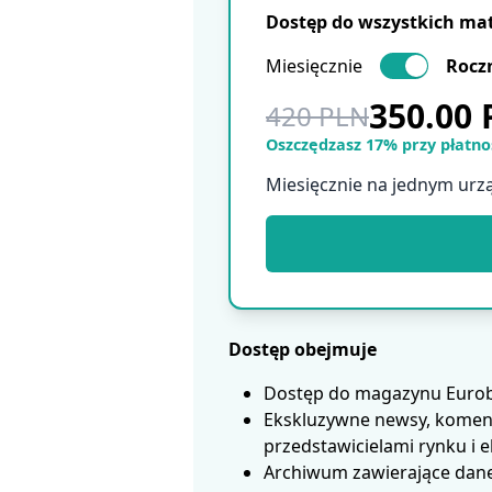
Dostęp do wszystkich ma
Miesięcznie
Rocz
350.00
420 PLN
Oszczędzasz 17% przy płatnoś
Miesięcznie na jednym urz
Dostęp obejmuje
Dostęp do magazynu Eurobui
Ekskluzywne newsy, koment
przedstawicielami rynku i 
Archiwum zawierające dane