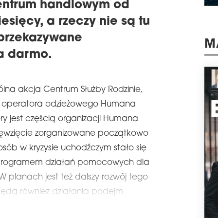
centrum handlowym od
schedule
1
sięcy, a rzeczy nie są tu
PO
przekazywane
Oddz
dłu
a darmo.
M
schr
loka
inwe
klie
ólna akcja Centrum Służby Rodzinie,
będz
raz operatora odzieżowego Humana
pla
pos
y jest częścią organizacji Humana
schedule
1
sięwzięcie zorganizowane początkowo
NI
osób w kryzysie uchodźczym stało się
63 p
m programem działań pomocowych dla
prz
tema
 planach jest też dalszy rozwój tego
prze
ędą również działania podejm
swoi
rapo
nie