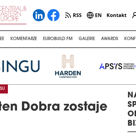
RSS
EN
Kontakt
EE
KOMENTARZE
EUROBUILD FM
GALERIE
AWARDS
KONF
SU
N
S
łen Dobra zostaje
O
B