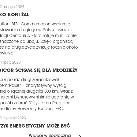
2 marca 2024
KO KONI ŻAL
ttoni BTS i Commercecon wspierają
stawanie drugiego w Polsce ośrodka
acji Centaurus, która ratuje m.in. konie
znaczone do uboju. Dzięki organizacji
sę na drugie życie zyskuje rocznie około
zwierząt.
4 lipca 2023
ICOR ŚCIGAŁ SIĘ DLA MŁODZIEŻY
cor po raz drugi zorganizował
e’n’Raise” – charytatywny wyścig
rski o łącznej długości 300 km. Wraz z
nerami biznesowymi firmie udało się w
sposób zebrać 31 tys. zł na Program
endialny Horyzonty Fundacji EFC.
9 stycznia 2023
ZYS ENERGETYCZNY MOŻE BYĆ
ANSĄ
Więcej w Społeczna