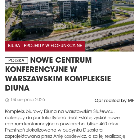
BIURA I PROJEKTY WIELOFUNKCYJNE
NOWE CENTRUM
POLSKA
KONFERENCYJNE W
WARSZAWSKIM KOMPLEKSIE
DIUNA
04 sierpnia 2026
schedule
Opr./edited by MF
Kompleks biurowy Diuna na warszawskim Służewcu,
należący do portfolio Syrena Real Estate, zyskał nowe
centrum konferencyjne o powierzchni blisko 460 mkw.
Przestrzeń zlokalizowana w budynku D została
zaprojektowana przez Anię Łoskiewicz, a za jej realizację