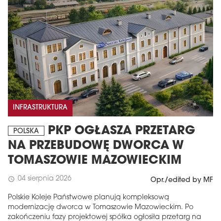
INFRASTRUKTURA
PKP OGŁASZA PRZETARG
POLSKA
NA PRZEBUDOWĘ DWORCA W
TOMASZOWIE MAZOWIECKIM
04 sierpnia 2026
schedule
Opr./edited by MF
Polskie Koleje Państwowe planują kompleksową
modernizację dworca w Tomaszowie Mazowieckim. Po
zakończeniu fazy projektowej spółka ogłosiła przetarg na