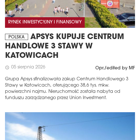
RYNEK INWESTYCYJNY I FINANSOWY
APSYS KUPUJE CENTRUM
POLSKA
HANDLOWE 3 STAWY W
KATOWICACH
05 sierpnia 2026
schedule
Opr./edited by MF
Grupa Apsys sfinalizowała zakup Centrum Handlowego 3
Stawy w Katowicach, oferującego 38,6 tys. mkw.
powierzchni najmu. Nieruchomość została nabyta od
funduszu zarządzanego przez Union Investment.