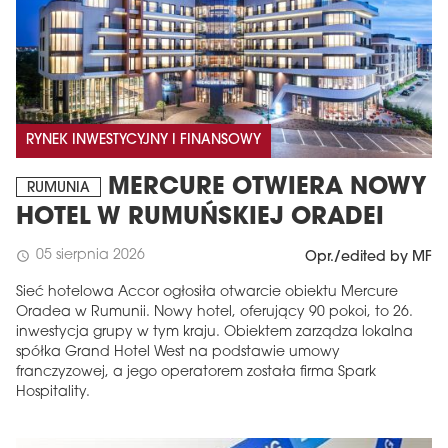
RYNEK INWESTYCYJNY I FINANSOWY
MERCURE OTWIERA NOWY
RUMUNIA
HOTEL W RUMUŃSKIEJ ORADEI
05 sierpnia 2026
schedule
Opr./edited by MF
Sieć hotelowa Accor ogłosiła otwarcie obiektu Mercure
Oradea w Rumunii. Nowy hotel, oferujący 90 pokoi, to 26.
inwestycja grupy w tym kraju. Obiektem zarządza lokalna
spółka Grand Hotel West na podstawie umowy
franczyzowej, a jego operatorem została firma Spark
Hospitality.