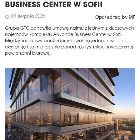
BUSINESS CENTER W SOFII
04 sierpnia 2026
schedule
Opr./edited by MF
Grupa GTC odnowiła umowę najmu z jednym z kluczowych
najemców kompleksu Advance Business Center w Sofii.
Międzynarodowy bank zdecydował się jednocześnie na
ekspansję i zajmie łącznie ponad 5,5 tys. mkw. nowoczesnej
powierzchni biurowej.