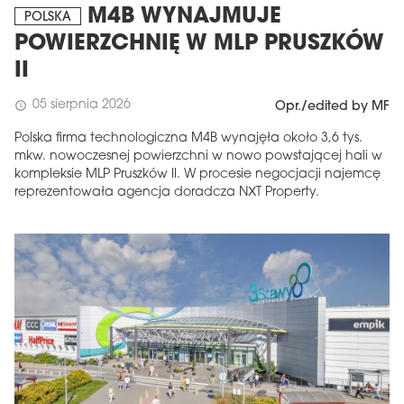
M4B WYNAJMUJE
POLSKA
POWIERZCHNIĘ W MLP PRUSZKÓW
II
05 sierpnia 2026
schedule
Opr./edited by MF
Polska firma technologiczna M4B wynajęła około 3,6 tys.
mkw. nowoczesnej powierzchni w nowo powstającej hali w
kompleksie MLP Pruszków II. W procesie negocjacji najemcę
reprezentowała agencja doradcza NXT Property.