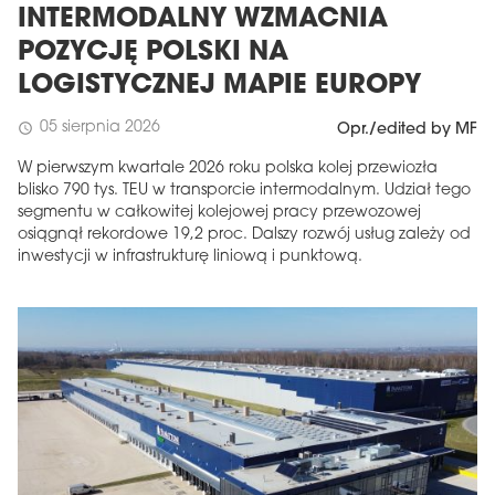
INTERMODALNY WZMACNIA
POZYCJĘ POLSKI NA
LOGISTYCZNEJ MAPIE EUROPY
05 sierpnia 2026
schedule
Opr./edited by MF
W pierwszym kwartale 2026 roku polska kolej przewiozła
blisko 790 tys. TEU w transporcie intermodalnym. Udział tego
segmentu w całkowitej kolejowej pracy przewozowej
osiągnął rekordowe 19,2 proc. Dalszy rozwój usług zależy od
inwestycji w infrastrukturę liniową i punktową.