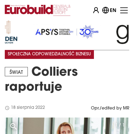
EN
SPOŁECZNA ODPOWIEDZIALNOŚĆ BIZNESU
Colliers
ŚWIAT
raportuje
schedule
18 sierpnia 2022
Opr./edited by MR
1 / 1