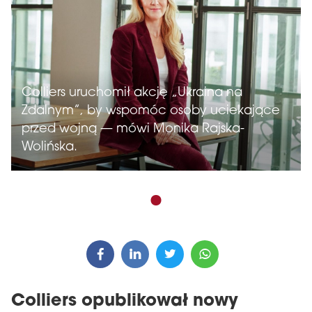
Colliers uruchomił akcję „Ukraina na
Zdalnym”, by wspomóc osoby uciekające
przed wojną — mówi Monika Rajska-
Wolińska.
Colliers opublikował nowy