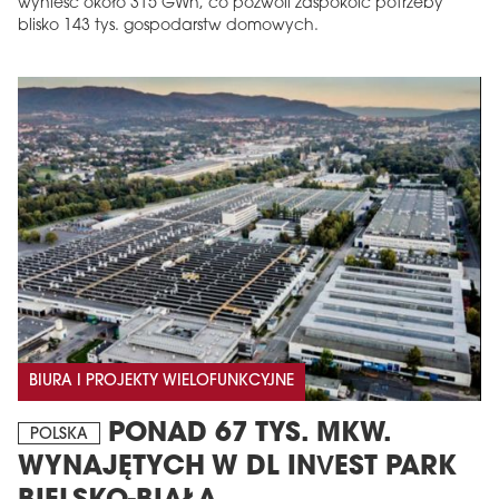
wynieść około 315 GWh, co pozwoli zaspokoić potrzeby
blisko 143 tys. gospodarstw domowych.
BIURA I PROJEKTY WIELOFUNKCYJNE
PONAD 67 TYS. MKW.
POLSKA
WYNAJĘTYCH W DL INVEST PARK