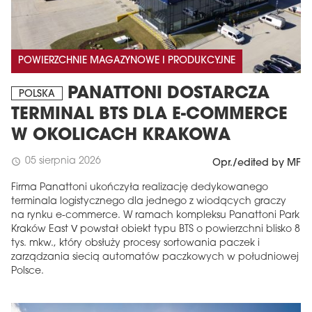
POWIERZCHNIE MAGAZYNOWE I PRODUKCYJNE
PANATTONI DOSTARCZA
POLSKA
TERMINAL BTS DLA E-COMMERCE
W OKOLICACH KRAKOWA
05 sierpnia 2026
schedule
Opr./edited by MF
Firma Panattoni ukończyła realizację dedykowanego
terminala logistycznego dla jednego z wiodących graczy
na rynku e-commerce. W ramach kompleksu Panattoni Park
Kraków East V powstał obiekt typu BTS o powierzchni blisko 8
tys. mkw., który obsłuży procesy sortowania paczek i
zarządzania siecią automatów paczkowych w południowej
Polsce.