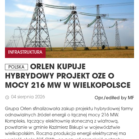
INFRASTRUKTURA
ORLEN KUPUJE
POLSKA
HYBRYDOWY PROJEKT OZE O
MOCY 216 MW W WIELKOPOLSCE
04 sierpnia 2026
schedule
Opr./edited by MF
Grupa Orlen sfinalizowała zakup projektu hybrydowej farmy
odnawialnych źródeł energii o łącznej mocy 216 MW.
Kompleks, łączący elektrownię słoneczną z wiatrową,
powstanie w gminie Kazimierz Biskupi w województwie
wielkopolskim. Roczna produkcja energii elektrycznej ma