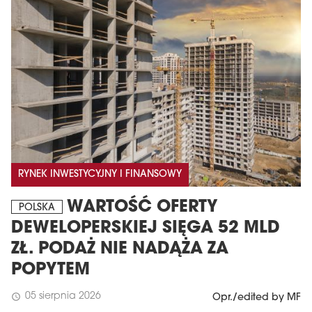
MAGAZYN
RYNEK INWESTYCYJNY I FINANSOWY
Wydanie 6 (308)
WARTOŚĆ OFERTY
POLSKA
CZERWIEC 2026
DEWELOPERSKIEJ SIĘGA 52 MLD
arrow_forward
Więcej w tym wydaniu
ZŁ. PODAŻ NIE NADĄŻA ZA
Zamów teraz!
POPYTEM
05 sierpnia 2026
schedule
Opr./edited by MF