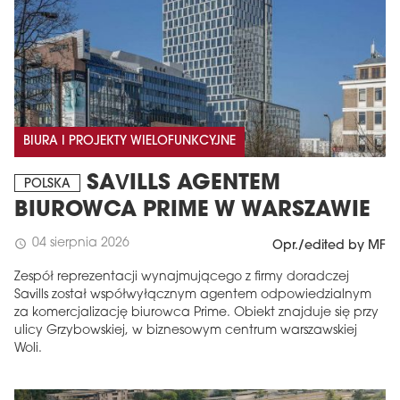
BIURA I PROJEKTY WIELOFUNKCYJNE
SAVILLS AGENTEM
POLSKA
BIUROWCA PRIME W WARSZAWIE
04 sierpnia 2026
schedule
Opr./edited by MF
Zespół reprezentacji wynajmującego z firmy doradczej
Savills został współwyłącznym agentem odpowiedzialnym
za komercjalizację biurowca Prime. Obiekt znajduje się przy
ulicy Grzybowskiej, w biznesowym centrum warszawskiej
Woli.