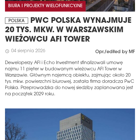
BIURA I PROJEKTY WIELOFUNKCYJNE
PWC POLSKA WYNAJMUJE
POLSKA
20 TYS. MKW. W WARSZAWSKIM
WIEŻOWCU AFI TOWER
04 sierpnia 2026
schedule
Opr./edited by MF
Deweloperzy AFI i Echo Investment sfinalizowali umowę
najmu 11 pięter w budowanym wieżowcu AFI Tower w
Warszawie. Głównym najemcą obiektu, zajmując około 20
tys. mkw. powierzchni biurowej, została firma doradcza PwC
Polska. Przeprowadzka do nowej siedziby zaplanowana jest
na początek 2029 roku.