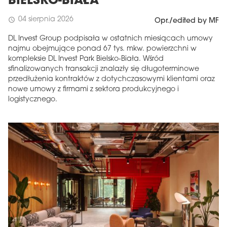
BIELSKO-BIAŁA
04 sierpnia 2026
schedule
Opr./edited by MF
DL Invest Group podpisała w ostatnich miesiącach umowy
najmu obejmujące ponad 67 tys. mkw. powierzchni w
kompleksie DL Invest Park Bielsko-Biała. Wśród
sfinalizowanych transakcji znalazły się długoterminowe
przedłużenia kontraktów z dotychczasowymi klientami oraz
nowe umowy z firmami z sektora produkcyjnego i
logistycznego.