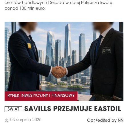
centrów handlowych Dekada w całej Polsce za kwotę
ponad 100 mln euro.
RYNEK INWESTYCYJNY I FINANSOWY
SAVILLS PRZEJMUJE EASTDIL
ŚWIAT
03 sierpnia 2026
schedule
Opr./edited by NN