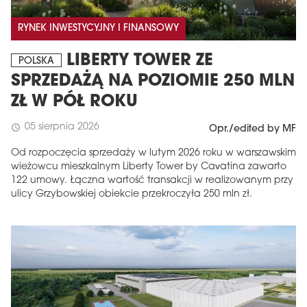
RYNEK INWESTYCYJNY I FINANSOWY
LIBERTY TOWER ZE
POLSKA
SPRZEDAŻĄ NA POZIOMIE 250 MLN
ZŁ W PÓŁ ROKU
05 sierpnia 2026
schedule
Opr./edited by MF
Od rozpoczęcia sprzedaży w lutym 2026 roku w warszawskim
wieżowcu mieszkalnym Liberty Tower by Cavatina zawarto
122 umowy. Łączna wartość transakcji w realizowanym przy
ulicy Grzybowskiej obiekcie przekroczyła 250 mln zł.