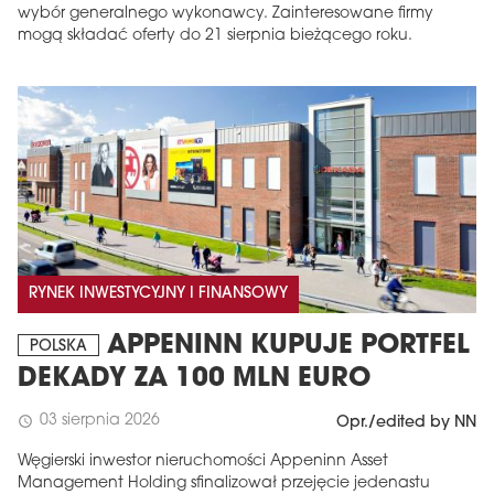
wybór generalnego wykonawcy. Zainteresowane firmy
mogą składać oferty do 21 sierpnia bieżącego roku.
RYNEK INWESTYCYJNY I FINANSOWY
APPENINN KUPUJE PORTFEL
POLSKA
DEKADY ZA 100 MLN EURO
03 sierpnia 2026
schedule
Opr./edited by NN
Węgierski inwestor nieruchomości Appeninn Asset
Management Holding sfinalizował przejęcie jedenastu