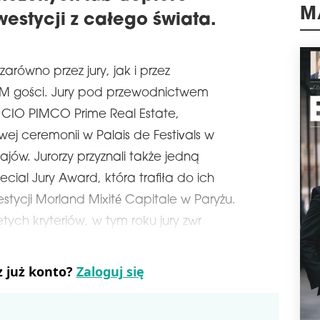
Iski
niez
estycji z całego świata.
M
schedule
3
GEO
zarówno przez jury, jak i przez
ULI 
IM gości. Jury pod przewodnictwem
ukła
Konf
 CIO PIMCO Prime Real Estate,
odbę
Fabr
wej ceremonii w Palais de Festivals w
wpły
ajów. Jurorzy przyznali także jedną
ener
dłu
ial Jury Award, która trafiła do ich
schedule
2
estycji Morland Mixité Capitale w Paryżu.
BIE
ych kryteriów, w tym roku jury zwr
W na
biur
spot
z już konto?
Zaloguj się
sch
pięt
podo
Kraś