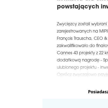
powstających inw
Zwycięzcy zostali wybrani 
zarejestrowanych na MIP
François Trauscha, CEO &
zakwalifikowało do finało
Cannes 43 projekty z 22 kr
dodatkową nagrodę - Spec
ulubionego projektu - inw
Oprócz zwyczajowo przyjęt
Posiadas