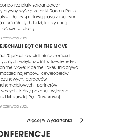
cor po raz piąty zorganizował
ytatywny wyścig kolarski Race’n’Raise.
jatywa łączy sportową pasję z realnym
rciem młodych ludzi, którzy chcą
ijać swoje talenty.
3 czerwca 2026
EJECHALI! EQT ON THE MOVE
d 70 przedstawicieli nieruchomości
stycznych wzięło udział w trzeciej edycji
on the Move: Ride the Lakes. Inicjatywa
omadziła najemców, deweloperów
azynowych, doradców
ruchomościowych i partnerów
esowych, którzy pokonali wybrane
nki Mazurskiej Pętli Rowerowej.
9 czerwca 2026
RAMY PO RAZ 15!
arrow_forward
Więcej w Wydarzenia
po raz 15. branża nieruchomości
noczy siły w szczytnym celu i po raz
ONFERENCJE
jny zagra na rzecz fundacji Dom