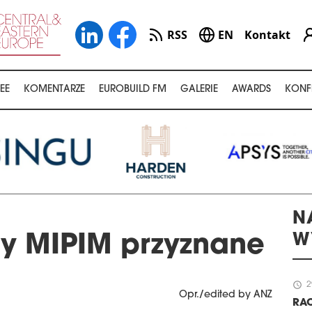
RSS
EN
Kontakt
EE
KOMENTARZE
EUROBUILD FM
GALERIE
AWARDS
KONF
N
W
 MIPIM przyznane
schedule
2
Opr./edited by ANZ
RAC