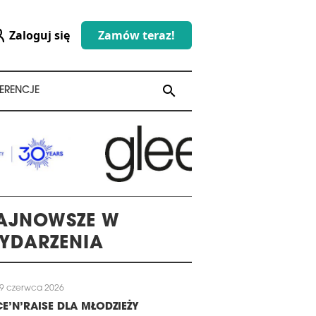
Zaloguj się
Zamów teraz!
search
search
ERENCJE
AJNOWSZE W
YDARZENIA
9 czerwca 2026
E’N’RAISE DLA MŁODZIEŻY