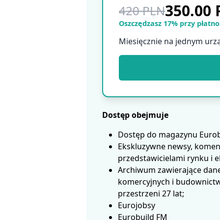
350.00
420 PLN
Oszczędzasz 17% przy płatnoś
Miesięcznie na jednym urz
Dostęp obejmuje
Dostęp do magazynu Eurobui
Ekskluzywne newsy, koment
przedstawicielami rynku i 
Archiwum zawierające dane
komercyjnych i budownictwa
przestrzeni 27 lat;
Eurojobsy
Eurobuild FM