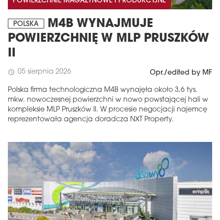
POWIERZCHNIE MAGAZYNOWE I PRODUKCYJNE
M4B WYNAJMUJE
POLSKA
POWIERZCHNIĘ W MLP PRUSZKÓW
II
05 sierpnia 2026
schedule
Opr./edited by MF
Polska firma technologiczna M4B wynajęła około 3,6 tys.
mkw. nowoczesnej powierzchni w nowo powstającej hali w
kompleksie MLP Pruszków II. W procesie negocjacji najemcę
reprezentowała agencja doradcza NXT Property.