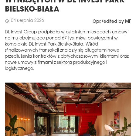
WYNAJĘTYCH W DL INVEST PARK
BIELSKO-BIAŁA
04 sierpnia 2026
schedule
Opr./edited by MF
DL Invest Group podpisała w ostatnich miesiącach umowy
najmu obejmujące ponad 67 tys. mkw. powierzchni w
kompleksie DL Invest Park Bielsko-Biała. Wśród
sfinalizowanych transakcji znalazły się długoterminowe
przedłużenia kontraktów z dotychczasowymi klientami oraz
nowe umowy z firmami z sektora produkcyjnego i
logistycznego.