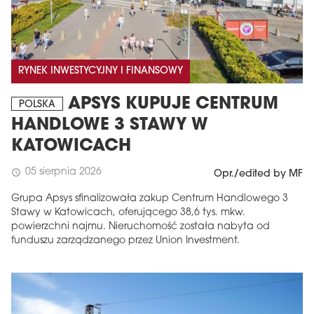
RYNEK INWESTYCYJNY I FINANSOWY
APSYS KUPUJE CENTRUM
POLSKA
HANDLOWE 3 STAWY W
KATOWICACH
05 sierpnia 2026
schedule
Opr./edited by MF
Grupa Apsys sfinalizowała zakup Centrum Handlowego 3
Stawy w Katowicach, oferującego 38,6 tys. mkw.
powierzchni najmu. Nieruchomość została nabyta od
funduszu zarządzanego przez Union Investment.