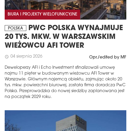
BIURA I PROJEKTY WIELOFUNKCYJNE
PWC POLSKA WYNAJMUJE
POLSKA
20 TYS. MKW. W WARSZAWSKIM
WIEŻOWCU AFI TOWER
04 sierpnia 2026
schedule
Opr./edited by MF
Deweloperzy AFI i Echo Investment sfinalizowali umowę
najmu 11 pięter w budowanym wieżowcu AFI Tower w
Warszawie. Głównym najemcą obiektu, zajmując około 20
tys. mkw. powierzchni biurowej, została firma doradcza PwC
Polska. Przeprowadzka do nowej siedziby zaplanowana jest
na początek 2029 roku.