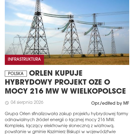
INFRASTRUKTURA
ORLEN KUPUJE
POLSKA
HYBRYDOWY PROJEKT OZE O
MOCY 216 MW W WIELKOPOLSCE
04 sierpnia 2026
schedule
Opr./edited by MF
Grupa Orlen sfinalizowała zakup projektu hybrydowej farmy
odnawialnych źródeł energii o łącznej mocy 216 MW.
Kompleks, łączący elektrownię słoneczną z wiatrową,
powstanie w gminie Kazimierz Biskupi w województwie