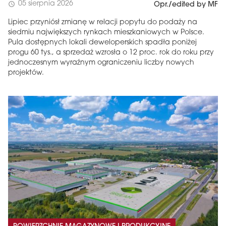
05 sierpnia 2026
schedule
Opr./edited by MF
Lipiec przyniósł zmianę w relacji popytu do podaży na
siedmiu największych rynkach mieszkaniowych w Polsce.
Pula dostępnych lokali deweloperskich spadła poniżej
progu 60 tys., a sprzedaż wzrosła o 12 proc. rok do roku przy
jednoczesnym wyraźnym ograniczeniu liczby nowych
projektów.