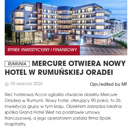
RYNEK INWESTYCYJNY I FINANSOWY
MERCURE OTWIERA NOWY
RUMUNIA
HOTEL W RUMUŃSKIEJ ORADEI
05 sierpnia 2026
schedule
Opr./edited by MF
Sieć hotelowa Accor ogłosiła otwarcie obiektu Mercure
Oradea w Rumunii. Nowy hotel, oferujący 90 pokoi, to 26.
inwestycja grupy w tym kraju. Obiektem zarządza lokalna
spółka Grand Hotel West na podstawie umowy
franczyzowej, a jego operatorem została firma Spark
Hospitality.