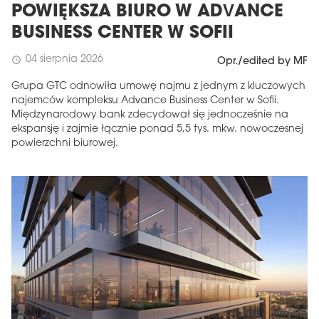
POWIĘKSZA BIURO W ADVANCE
BUSINESS CENTER W SOFII
04 sierpnia 2026
schedule
Opr./edited by MF
Grupa GTC odnowiła umowę najmu z jednym z kluczowych
najemców kompleksu Advance Business Center w Sofii.
Międzynarodowy bank zdecydował się jednocześnie na
ekspansję i zajmie łącznie ponad 5,5 tys. mkw. nowoczesnej
powierzchni biurowej.