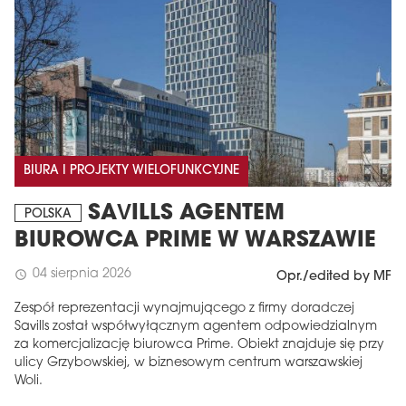
BIURA I PROJEKTY WIELOFUNKCYJNE
SAVILLS AGENTEM
POLSKA
BIUROWCA PRIME W WARSZAWIE
04 sierpnia 2026
schedule
Opr./edited by MF
Zespół reprezentacji wynajmującego z firmy doradczej
Savills został współwyłącznym agentem odpowiedzialnym
za komercjalizację biurowca Prime. Obiekt znajduje się przy
ulicy Grzybowskiej, w biznesowym centrum warszawskiej
Woli.