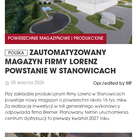
POWIERZCHNIE MAGAZYNOWE I PRODUKCYJNE
ZAUTOMATYZOWANY
POLSKA
MAGAZYN FIRMY LORENZ
POWSTANIE W STANOWICACH
05 sierpnia 2026
schedule
Opr./edited by MF
Przy zakładzie produkcyjnym firmy Lorenz w Stanowicach
powstaje nowy magazyn o powierzchni około 16 tys. mkw.
Za realizację inwestycji w roli generalnego wykonawcy
odpowiada firma Bremer. Planowany termin uruchomienia
centrum dystrybucji to pierwszy kwartał 2027 roku.