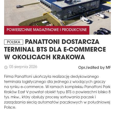
POWIERZCHNIE MAGAZYNOWE I PRODUKCYJNE
PANATTONI DOSTARCZA
POLSKA
TERMINAL BTS DLA E-COMMERCE
W OKOLICACH KRAKOWA
05 sierpnia 2026
schedule
Opr./edited by MF
Firma Panattoni ukończyła realizację dedykowanego
terminala logistycznego dla jednego z wiodących graczy
na rynku e-commerce. W ramach kompleksu Panattoni Park
Kraków East V powstał obiekt typu BTS o powierzchni blisko 8
tys. mkw., który obsłuży procesy sortowania paczek i
zarządzania siecią automatów paczkowych w południowej
Polsce.