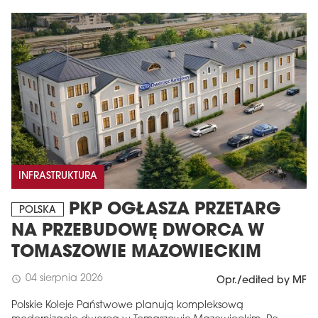
INFRASTRUKTURA
PKP OGŁASZA PRZETARG
POLSKA
NA PRZEBUDOWĘ DWORCA W
TOMASZOWIE MAZOWIECKIM
04 sierpnia 2026
schedule
Opr./edited by MF
Polskie Koleje Państwowe planują kompleksową