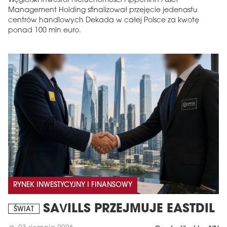
Węgierski inwestor nieruchomości Appeninn Asset
Management Holding sfinalizował przejęcie jedenastu
centrów handlowych Dekada w całej Polsce za kwotę
ponad 100 mln euro.
RYNEK INWESTYCYJNY I FINANSOWY
SAVILLS PRZEJMUJE EASTDIL
ŚWIAT