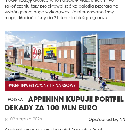
modernizację dworca w Tomaszowie Mazowieckim. Po
zakończeniu fazy projektowej spółka ogłosiła przetarg na
wybór generalnego wykonawcy. Zainteresowane firmy
mogą składać oferty do 21 sierpnia bieżącego roku.
RYNEK INWESTYCYJNY I FINANSOWY
APPENINN KUPUJE PORTFEL
POLSKA
DEKADY ZA 100 MLN EURO
03 sierpnia 2026
schedule
Opr./edited by NN