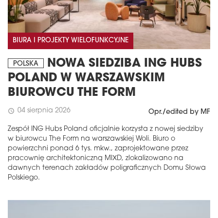
BIURA I PROJEKTY WIELOFUNKCYJNE
NOWA SIEDZIBA ING HUBS
POLSKA
POLAND W WARSZAWSKIM
BIUROWCU THE FORM
04 sierpnia 2026
schedule
Opr./edited by MF
Zespół ING Hubs Poland oficjalnie korzysta z nowej siedziby
w biurowcu The Form na warszawskiej Woli. Biuro o
powierzchni ponad 6 tys. mkw., zaprojektowane przez
pracownię architektoniczną MIXD, zlokalizowano na
dawnych terenach zakładów poligraficznych Domu Słowa
Polskiego.