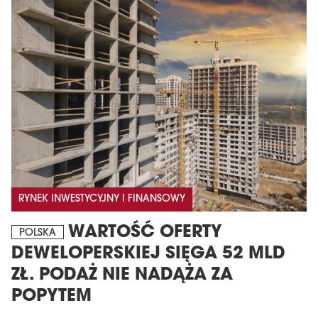
MAGAZYN
RYNEK INWESTYCYJNY I FINANSOWY
Wydanie 6 (308)
CZERWIEC 2026
WARTOŚĆ OFERTY
POLSKA
arrow_forward
Więcej w tym wydaniu
DEWELOPERSKIEJ SIĘGA 52 MLD
Zamów teraz!
ZŁ. PODAŻ NIE NADĄŻA ZA
POPYTEM