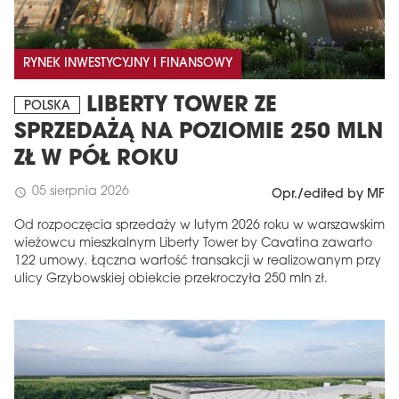
RYNEK INWESTYCYJNY I FINANSOWY
LIBERTY TOWER ZE
POLSKA
SPRZEDAŻĄ NA POZIOMIE 250 MLN
ZŁ W PÓŁ ROKU
05 sierpnia 2026
schedule
Opr./edited by MF
Od rozpoczęcia sprzedaży w lutym 2026 roku w warszawskim
wieżowcu mieszkalnym Liberty Tower by Cavatina zawarto
122 umowy. Łączna wartość transakcji w realizowanym przy
ulicy Grzybowskiej obiekcie przekroczyła 250 mln zł.