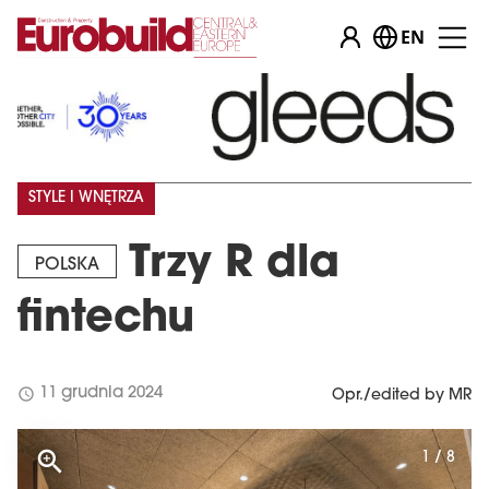
EN
STYLE I WNĘTRZA
Trzy R dla
POLSKA
fintechu
schedule
11 grudnia 2024
Opr./edited by MR
1 / 8