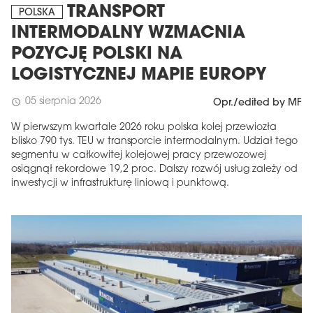
TRANSPORT
POLSKA
INTERMODALNY WZMACNIA
POZYCJĘ POLSKI NA
LOGISTYCZNEJ MAPIE EUROPY
05 sierpnia 2026
schedule
Opr./edited by MF
W pierwszym kwartale 2026 roku polska kolej przewiozła
blisko 790 tys. TEU w transporcie intermodalnym. Udział tego
segmentu w całkowitej kolejowej pracy przewozowej
osiągnął rekordowe 19,2 proc. Dalszy rozwój usług zależy od
inwestycji w infrastrukturę liniową i punktową.