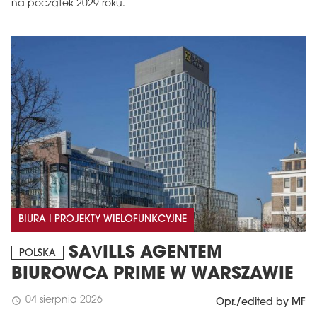
na początek 2029 roku.
BIURA I PROJEKTY WIELOFUNKCYJNE
SAVILLS AGENTEM
POLSKA
BIUROWCA PRIME W WARSZAWIE
04 sierpnia 2026
schedule
Opr./edited by MF