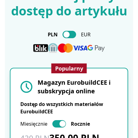
dostęp do artykułu
PLN
EUR
Popularny
Magazyn EurobuildCEE i
subskrypcja online
Dostęp do wszystkich materiałów
EurobuildCEE
Miesięcznie
Rocznie
350.00 PLN
420 PLN