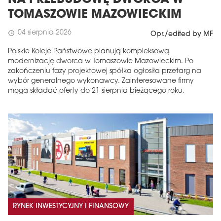
TOMASZOWIE MAZOWIECKIM
04 sierpnia 2026
schedule
Opr./edited by MF
Polskie Koleje Państwowe planują kompleksową
modernizację dworca w Tomaszowie Mazowieckim. Po
zakończeniu fazy projektowej spółka ogłosiła przetarg na
wybór generalnego wykonawcy. Zainteresowane firmy
mogą składać oferty do 21 sierpnia bieżącego roku.
RYNEK INWESTYCYJNY I FINANSOWY