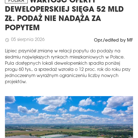
WARTOŚĆ OFERTY
POLSKA
DEWELOPERSKIEJ SIĘGA 52 MLD
ZŁ. PODAŻ NIE NADĄŻA ZA
POPYTEM
05 sierpnia 2026
schedule
Opr./edited by MF
Lipiec przyniósł zmianę w relacji popytu do podaży na
siedmiu największych rynkach mieszkaniowych w Polsce.
Pula dostępnych lokali deweloperskich spadła poniżej
progu 60 tys., a sprzedaż wzrosła o 12 proc. rok do roku przy
jednoczesnym wyraźnym ograniczeniu liczby nowych
projektów.