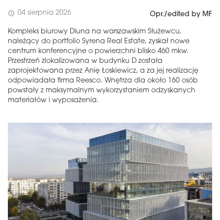
04 sierpnia 2026
schedule
Opr./edited by MF
Kompleks biurowy Diuna na warszawskim Służewcu,
należący do portfolio Syrena Real Estate, zyskał nowe
centrum konferencyjne o powierzchni blisko 460 mkw.
Przestrzeń zlokalizowana w budynku D została
zaprojektowana przez Anię Łoskiewicz, a za jej realizację
odpowiadała firma Reesco. Wnętrza dla około 160 osób
powstały z maksymalnym wykorzystaniem odzyskanych
materiałów i wyposażenia.