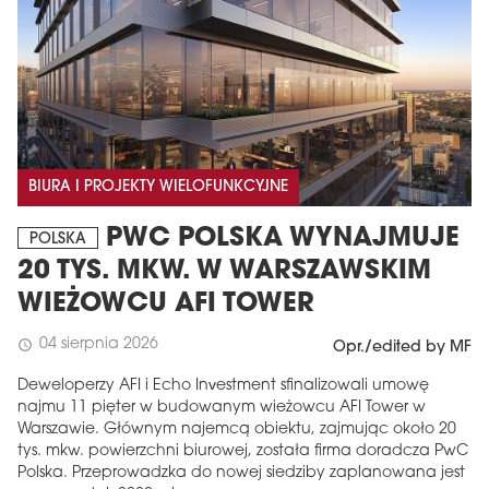
BIURA I PROJEKTY WIELOFUNKCYJNE
PWC POLSKA WYNAJMUJE
POLSKA
20 TYS. MKW. W WARSZAWSKIM
WIEŻOWCU AFI TOWER
04 sierpnia 2026
schedule
Opr./edited by MF
Deweloperzy AFI i Echo Investment sfinalizowali umowę
najmu 11 pięter w budowanym wieżowcu AFI Tower w
Warszawie. Głównym najemcą obiektu, zajmując około 20
tys. mkw. powierzchni biurowej, została firma doradcza PwC
Polska. Przeprowadzka do nowej siedziby zaplanowana jest