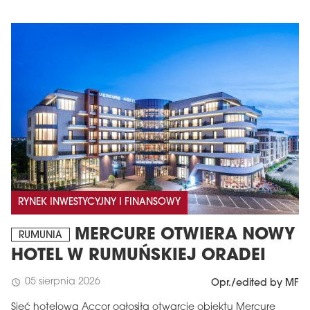
RYNEK INWESTYCYJNY I FINANSOWY
MERCURE OTWIERA NOWY
RUMUNIA
HOTEL W RUMUŃSKIEJ ORADEI
05 sierpnia 2026
schedule
Opr./edited by MF
Sieć hotelowa Accor ogłosiła otwarcie obiektu Mercure