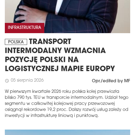
INFRASTRUKTURA
TRANSPORT
POLSKA
INTERMODALNY WZMACNIA
POZYCJĘ POLSKI NA
LOGISTYCZNEJ MAPIE EUROPY
05 sierpnia 2026
schedule
Opr./edited by MF
W pierwszym kwartale 2026 roku polska kolej przewiozła
blisko 790 tys. TEU w transporcie intermodalnym. Udział tego
segmentu w całkowitej kolejowej pracy przewozowej
osiągnął rekordowe 19,2 proc. Dalszy rozwój usług zależy od
inwestycji w infrastrukturę liniową i punktową.