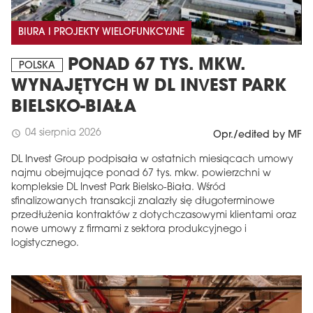
BIURA I PROJEKTY WIELOFUNKCYJNE
PONAD 67 TYS. MKW.
POLSKA
WYNAJĘTYCH W DL INVEST PARK
BIELSKO-BIAŁA
04 sierpnia 2026
schedule
Opr./edited by MF
DL Invest Group podpisała w ostatnich miesiącach umowy
najmu obejmujące ponad 67 tys. mkw. powierzchni w
kompleksie DL Invest Park Bielsko-Biała. Wśród
sfinalizowanych transakcji znalazły się długoterminowe
przedłużenia kontraktów z dotychczasowymi klientami oraz
nowe umowy z firmami z sektora produkcyjnego i
logistycznego.