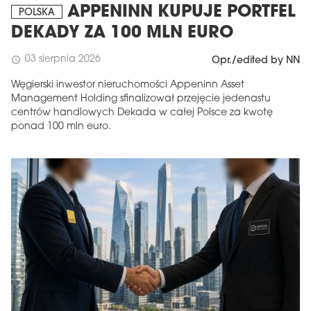
APPENINN KUPUJE PORTFEL
POLSKA
DEKADY ZA 100 MLN EURO
03 sierpnia 2026
schedule
Opr./edited by NN
Węgierski inwestor nieruchomości Appeninn Asset
Management Holding sfinalizował przejęcie jedenastu
centrów handlowych Dekada w całej Polsce za kwotę
ponad 100 mln euro.