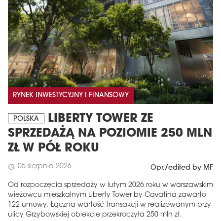
RYNEK INWESTYCYJNY I FINANSOWY
LIBERTY TOWER ZE
POLSKA
SPRZEDAŻĄ NA POZIOMIE 250 MLN
ZŁ W PÓŁ ROKU
05 sierpnia 2026
schedule
Opr./edited by MF
Od rozpoczęcia sprzedaży w lutym 2026 roku w warszawskim
wieżowcu mieszkalnym Liberty Tower by Cavatina zawarto
122 umowy. Łączna wartość transakcji w realizowanym przy
ulicy Grzybowskiej obiekcie przekroczyła 250 mln zł.