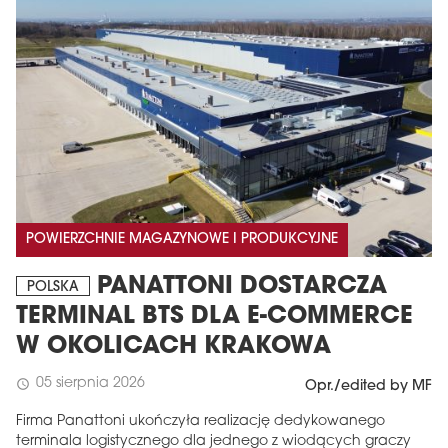
POWIERZCHNIE MAGAZYNOWE I PRODUKCYJNE
PANATTONI DOSTARCZA
POLSKA
TERMINAL BTS DLA E-COMMERCE
W OKOLICACH KRAKOWA
05 sierpnia 2026
schedule
Opr./edited by MF
Firma Panattoni ukończyła realizację dedykowanego
terminala logistycznego dla jednego z wiodących graczy