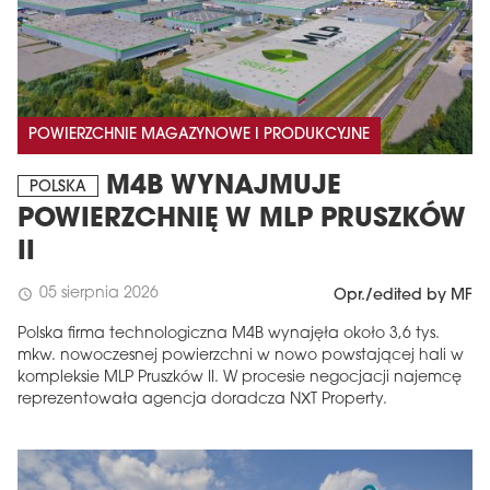
POWIERZCHNIE MAGAZYNOWE I PRODUKCYJNE
M4B WYNAJMUJE
POLSKA
POWIERZCHNIĘ W MLP PRUSZKÓW
II
05 sierpnia 2026
schedule
Opr./edited by MF
Polska firma technologiczna M4B wynajęła około 3,6 tys.
mkw. nowoczesnej powierzchni w nowo powstającej hali w
kompleksie MLP Pruszków II. W procesie negocjacji najemcę
reprezentowała agencja doradcza NXT Property.