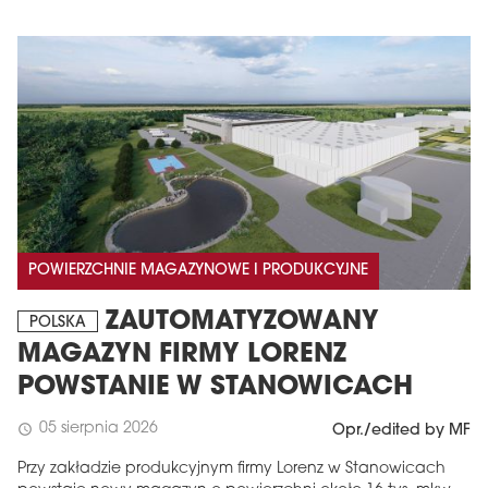
POWIERZCHNIE MAGAZYNOWE I PRODUKCYJNE
ZAUTOMATYZOWANY
POLSKA
MAGAZYN FIRMY LORENZ
POWSTANIE W STANOWICACH
05 sierpnia 2026
schedule
Opr./edited by MF
Przy zakładzie produkcyjnym firmy Lorenz w Stanowicach