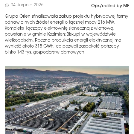
04 sierpnia 2026
schedule
Opr./edited by MF
Grupa Orlen sfinalizowała zakup projektu hybrydowej farmy
odnawialnych źródeł energii o łącznej mocy 216 MW.
Kompleks, łączący elektrownię słoneczną z wiatrową,
powstanie w gminie Kazimierz Biskupi w województwie
wielkopolskim. Roczna produkcja energii elektrycznej ma
wynieść około 315 GWh, co pozwoli zaspokoić potrzeby
blisko 143 tys. gospodarstw domowych.