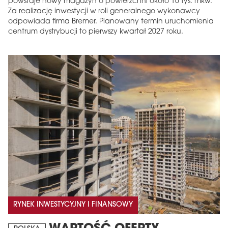
powstaje nowy magazyn o powierzchni około 16 tys. mkw.
Za realizację inwestycji w roli generalnego wykonawcy
odpowiada firma Bremer. Planowany termin uruchomienia
centrum dystrybucji to pierwszy kwartał 2027 roku.
MAGAZYN
Wydanie 6 (308)
CZERWIEC 2026
arrow_forward
Więcej w tym wydaniu
Zamów teraz!
RYNEK INWESTYCYJNY I FINANSOWY