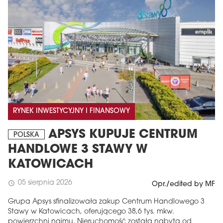
RYNEK INWESTYCYJNY I FINANSOWY
APSYS KUPUJE CENTRUM
POLSKA
HANDLOWE 3 STAWY W
KATOWICACH
05 sierpnia 2026
schedule
Opr./edited by MF
Grupa Apsys sfinalizowała zakup Centrum Handlowego 3
Stawy w Katowicach, oferującego 38,6 tys. mkw.
powierzchni najmu. Nieruchomość została nabyta od