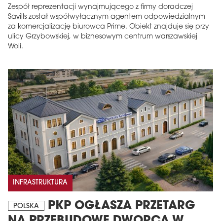
Zespół reprezentacji wynajmującego z firmy doradczej
Savills został współwyłącznym agentem odpowiedzialnym
za komercjalizację biurowca Prime. Obiekt znajduje się przy
ulicy Grzybowskiej, w biznesowym centrum warszawskiej
Woli.
INFRASTRUKTURA
PKP OGŁASZA PRZETARG
POLSKA
NA PRZEBUDOWĘ DWORCA W