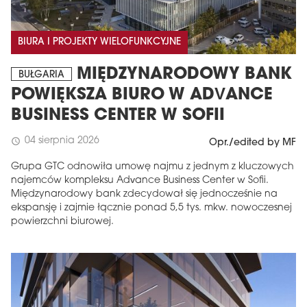
BIURA I PROJEKTY WIELOFUNKCYJNE
MIĘDZYNARODOWY BANK
BUŁGARIA
POWIĘKSZA BIURO W ADVANCE
BUSINESS CENTER W SOFII
04 sierpnia 2026
schedule
Opr./edited by MF
Grupa GTC odnowiła umowę najmu z jednym z kluczowych
najemców kompleksu Advance Business Center w Sofii.
Międzynarodowy bank zdecydował się jednocześnie na
ekspansję i zajmie łącznie ponad 5,5 tys. mkw. nowoczesnej
powierzchni biurowej.