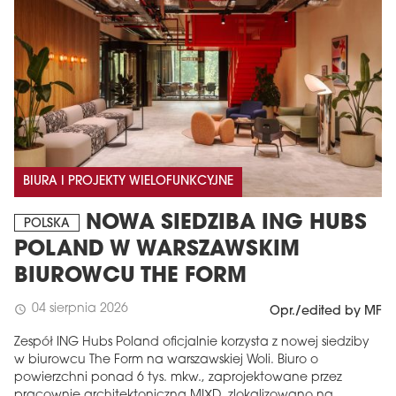
BIURA I PROJEKTY WIELOFUNKCYJNE
NOWA SIEDZIBA ING HUBS
POLSKA
POLAND W WARSZAWSKIM
BIUROWCU THE FORM
04 sierpnia 2026
schedule
Opr./edited by MF
Zespół ING Hubs Poland oficjalnie korzysta z nowej siedziby
w biurowcu The Form na warszawskiej Woli. Biuro o
powierzchni ponad 6 tys. mkw., zaprojektowane przez
pracownię architektoniczną MIXD, zlokalizowano na