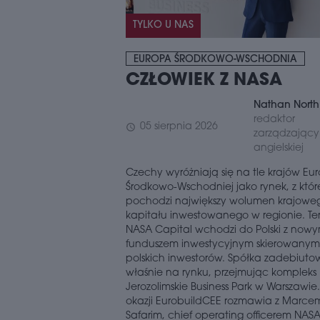
TYLKO U NAS
EUROPA ŚRODKOWO-WSCHODNIA
CZŁOWIEK Z NASA
Nathan North
redaktor
05 sierpnia 2026
schedule
zarządzający 
angielskiej
Czechy wyróżniają się na tle krajów Eu
Środkowo-Wschodniej jako rynek, z któ
pochodzi największy wolumen krajowe
kapitału inwestowanego w regionie. Te
NASA Capital wchodzi do Polski z now
funduszem inwestycyjnym skierowanym
polskich inwestorów. Spółka zadebiuto
właśnie na rynku, przejmując kompleks
Jerozolimskie Business Park w Warszawie. 
okazji EurobuildCEE rozmawia z Marce
Safarim, chief operating officerem NAS