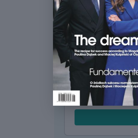
przedstawicielami rynku i 
Archiwum zawierające dane
komercyjnych i budownictwa
przestrzeni 27 lat;
Eurojobsy
Eurobuild FM
Dostęp do aktua
13 PLN
Jednorazowa płatność, doż