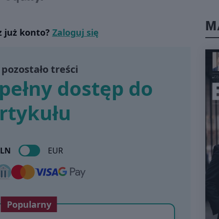
ZA 
Węgi
M
z już konto?
Zaloguj się
Asse
prze
Dek
mln 
pozostało treści
schedule
0
pełny dostęp do
SAV
Savi
rtykułu
ban
East
Bank
inwe
nale
PLN
EUR
prze
schedule
0
IN
EU
Popularny
STA