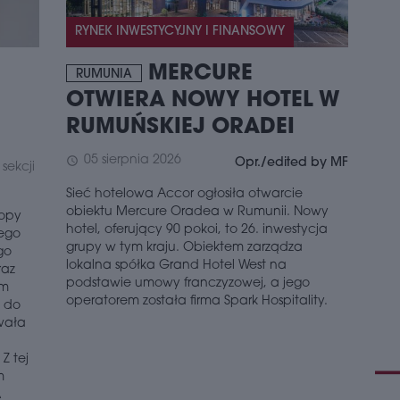
akty
RYNEK INWESTYCYJNY I FINANSOWY
zas
naj
osią
MERCURE
RUMUNIA
schedule
3
OTWIERA NOWY HOTEL W
AK
RUMUŃSKIEJ ORADEI
REG
05 sierpnia 2026
schedule
Opr./edited by MF
W pi
sekcji
inwe
Sieć hotelowa Accor ogłosiła otwarcie
kome
obiektu Mercure Oradea w Rumunii. Nowy
Eur
ropy
hotel, oferujący 90 pokoi, to 26. inwestycja
osią
rego
grupy w tym kraju. Obiektem zarządza
zna
go
lokalna spółka Grand Hotel West na
osta
raz
zauf
podstawie umowy franczyzowej, a jego
ym
ma j
operatorem została firma Spark Hospitality.
 do
inwe
wała
zaw
przy
Z tej
oto
m
schedule
A
3