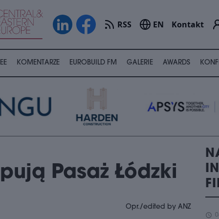
RSS
EN
Kontakt
EE
KOMENTARZE
EUROBUILD FM
GALERIE
AWARDS
KONF
N
I
pują Pasaż Łódzki
F
Opr./edited by ANZ
schedule
0