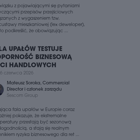
1 lipca 2026
wiązku z pojawiającymi się pytaniami
yczącymi przepisów przejściowych
YWATNE AKADEMIKI ROSNĄ W
ązanych z wygaszeniem tzw.
Ę
custawy mieszkaniowej (lex deweloper),
erwszej połowie 2026 roku liczba miejsc
o podkreślić, że obowiązując ...
rywatnych domach studenckich (PBSA)
sła o 24 proc. w ujęciu rocznym,
gając poziom 17,9 tys. łóżek. Jak
LA UPAŁÓW TESTUJE
ka z raportu firmy doradczej Knight
PORNOŚĆ BIZNESOWĄ
nk, mimo tak dynamicznego rozwoju
żenie obiektów przekracza 97 proc., a
ECI HANDLOWYCH
aż nadal nie nadąża za rosnącym
6 czerwca 2026
tem ze strony studentów.
Mateusz Soroka
, Commercial
1 lipca 2026
Director i członek zarządu
GIONALNE RYNKI BIUROWE
Sescom Group
YSPIESZAJĄ
ająca fala upałów w Europie coraz
ug najnowszego raportu firmy
aźniej pokazuje, że ekstremalne
dczej Newmark Polska drugi kwartał
 roku na głównych regionalnych
peratury przestają być sezonową
ach biurowych charakteryzował się
dogodnością, a stają się realnym
źnym wzrostem popytu ze strony
nikiem ryzyka biznesowego dla ret ...
emców przy wciąż ograniczonej