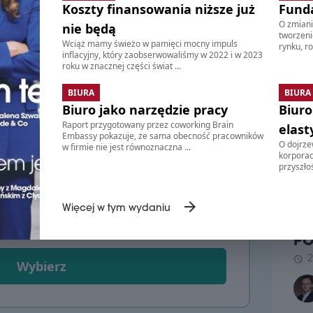
ekspertami
Koszty finansowania niższe już
Fund
GA
 i informacje z rynku nieruchomości
O zmiani
nie będą
Firm
tworzeni
 w Polsce i regionu CEE, zebrane na
han
Wciąż mamy świeżo w pamięci mocny impuls
rynku, ro
Od 
inflacyjny, który zaobserwowaliśmy w 2022 i w 2023
Wars
roku w znacznej części świat ...
Inwe
o w
poro
Unii
BIURA
BIURA
dals
zwol
Biuro jako narzędzie pracy
Biuro
bud
wstę
Wars
Raport przygotowany przez coworking Brain
elast
Embassy pokazuje, że sama obecność pracowników
schedule
3
O dojrzew
w firmie nie jest równoznaczna ...
PR
korporacj
lnego materiału
WI
przyszłoś
DO
I P
MI
Firm
UM
arrow_forward
Więcej w tym wydaniu
Olym
RO
Tere
ywotni dostęp
.
pełn
P
obi
2
schedule
dzia
Wybierz
zmie
właś
prof