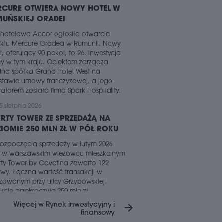
RCURE OTWIERA NOWY HOTEL W
MUŃSKIEJ ORADEI
 hotelowa Accor ogłosiła otwarcie
ektu Mercure Oradea w Rumunii. Nowy
l, oferujący 90 pokoi, to 26. inwestycja
y w tym kraju. Obiektem zarządza
lna spółka Grand Hotel West na
stawie umowy franczyzowej, a jego
atorem została firma Spark Hospitality.
5 sierpnia 2026
ERTY TOWER ZE SPRZEDAŻĄ NA
IOMIE 250 MLN ZŁ W PÓŁ ROKU
ozpoczęcia sprzedaży w lutym 2026
u w warszawskim wieżowcu mieszkalnym
rty Tower by Cavatina zawarto 122
y. Łączna wartość transakcji w
izowanym przy ulicy Grzybowskiej
kcie przekroczyła 250 mln zł.
Więcej w Rynek inwestycyjny i
arrow_forward
5 sierpnia 2026
finansowy
RTOŚĆ OFERTY DEWELOPERSKIEJ