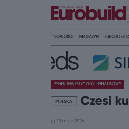
NOWOŚCI
MAGAZYN
EUROJOBS C
RYNEK INWESTYCYJNY I FINANSOWY
Czesi ku
POLSKA
schedule
13 maja 2026