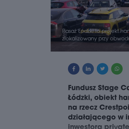
NFERENCJA
KONFERENCJA
Pasaż Łódzki to projekt ha
NTRA DANYCH –
32. DOROCZNA
zlokalizowany przy obwod
ERUCHOMOŚCI,
KONFERENCJA R
CHNOLOGIE, INWESTYCJE
NIERUCHOMOŚCI
KOMERCYJNYCH 
Fundusz Stage Ca
Łódzki, obiekt h
na rzecz Crestpoi
działającego w i
inwestora private