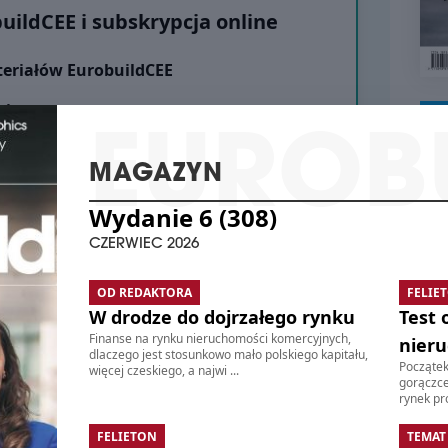
Dyn
ildCEE i subskrypcja online
kom
Wsch
poło
teriałów EurobuildCEE
Coll
Łącz
nie
6 os
5,4 
 PLN
że ​
MAGAZYN
spos
ci rocznej
zdys
WY
Wydanie 6 (308)
cykl
ądzeniu. Płatność roczna
schedule
0
CZERWIEC 2026
O
Wybierz
BI
K
GRO
OD REDAKTORA
FELIE
W drodze do dojrzałego rynku
Test 
BIG 
Finanse na rynku nieruchomości komercyjnych,
Grod
nier
dlaczego jest stosunkowo mało polskiego kapitału,
CH
dew
Początek
więcej czeskiego, a najwi ...
MA
gorączce
schedule
0
rynek pró
ldCEE online i w wersji flipbook
3
schedule
PO
arze, artykuły oraz wywiady z najważniejszymi
FELIETON
TEMAT
WAR