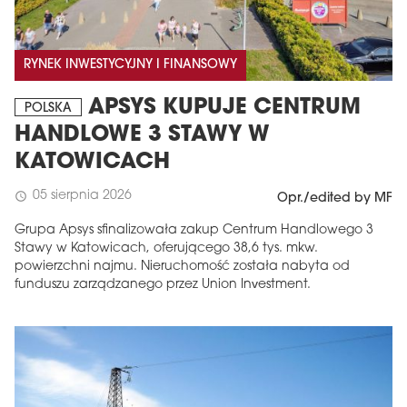
RYNEK INWESTYCYJNY I FINANSOWY
APSYS KUPUJE CENTRUM
POLSKA
HANDLOWE 3 STAWY W
KATOWICACH
05 sierpnia 2026
schedule
Opr./edited by MF
Grupa Apsys sfinalizowała zakup Centrum Handlowego 3
Stawy w Katowicach, oferującego 38,6 tys. mkw.
powierzchni najmu. Nieruchomość została nabyta od
funduszu zarządzanego przez Union Investment.