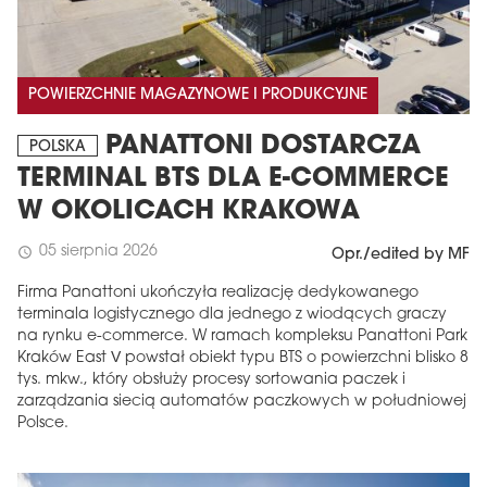
POWIERZCHNIE MAGAZYNOWE I PRODUKCYJNE
PANATTONI DOSTARCZA
POLSKA
TERMINAL BTS DLA E-COMMERCE
W OKOLICACH KRAKOWA
05 sierpnia 2026
schedule
Opr./edited by MF
Firma Panattoni ukończyła realizację dedykowanego
terminala logistycznego dla jednego z wiodących graczy
na rynku e-commerce. W ramach kompleksu Panattoni Park
Kraków East V powstał obiekt typu BTS o powierzchni blisko 8
tys. mkw., który obsłuży procesy sortowania paczek i
zarządzania siecią automatów paczkowych w południowej
Polsce.