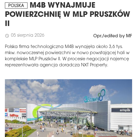
M4B WYNAJMUJE
POLSKA
POWIERZCHNIĘ W MLP PRUSZKÓW
II
05 sierpnia 2026
schedule
Opr./edited by MF
Polska firma technologiczna M4B wynajęła około 3,6 tys.
mkw. nowoczesnej powierzchni w nowo powstającej hali w
kompleksie MLP Pruszków II. W procesie negocjacji najemcę
reprezentowała agencja doradcza NXT Property.