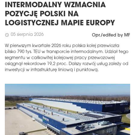
INTERMODALNY WZMACNIA
POZYCJĘ POLSKI NA
LOGISTYCZNEJ MAPIE EUROPY
05 sierpnia 2026
schedule
Opr./edited by MF
W pierwszym kwartale 2026 roku polska kolej przewiozła
blisko 790 tys. TEU w transporcie intermodalnym. Udział tego
segmentu w całkowitej kolejowej pracy przewozowej
osiągnął rekordowe 19,2 proc. Dalszy rozwój usług zależy od
inwestycji w infrastrukturę liniową i punktową.