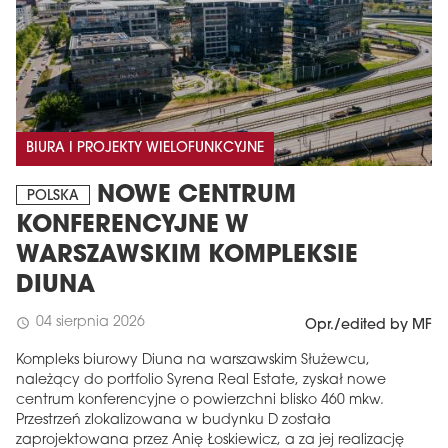
BIURA I PROJEKTY WIELOFUNKCYJNE
NOWE CENTRUM
POLSKA
KONFERENCYJNE W
WARSZAWSKIM KOMPLEKSIE
DIUNA
04 sierpnia 2026
schedule
Opr./edited by MF
Kompleks biurowy Diuna na warszawskim Służewcu,
należący do portfolio Syrena Real Estate, zyskał nowe
centrum konferencyjne o powierzchni blisko 460 mkw.
Przestrzeń zlokalizowana w budynku D została
zaprojektowana przez Anię Łoskiewicz, a za jej realizację