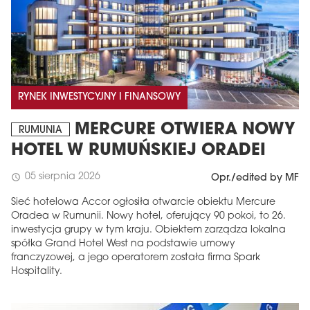
RYNEK INWESTYCYJNY I FINANSOWY
MERCURE OTWIERA NOWY
RUMUNIA
HOTEL W RUMUŃSKIEJ ORADEI
05 sierpnia 2026
schedule
Opr./edited by MF
Sieć hotelowa Accor ogłosiła otwarcie obiektu Mercure
Oradea w Rumunii. Nowy hotel, oferujący 90 pokoi, to 26.
inwestycja grupy w tym kraju. Obiektem zarządza lokalna
spółka Grand Hotel West na podstawie umowy
franczyzowej, a jego operatorem została firma Spark
Hospitality.