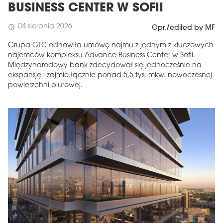
BUSINESS CENTER W SOFII
04 sierpnia 2026
schedule
Opr./edited by MF
Grupa GTC odnowiła umowę najmu z jednym z kluczowych
najemców kompleksu Advance Business Center w Sofii.
Międzynarodowy bank zdecydował się jednocześnie na
ekspansję i zajmie łącznie ponad 5,5 tys. mkw. nowoczesnej
powierzchni biurowej.