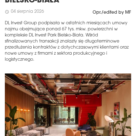
BIELSKO-BIAŁA
04 sierpnia 2026
schedule
Opr./edited by MF
DL Invest Group podpisała w ostatnich miesiącach umowy
najmu obejmujące ponad 67 tys. mkw. powierzchni w
kompleksie DL Invest Park Bielsko-Biała. Wśród
sfinalizowanych transakcji znalazły się długoterminowe
przedłużenia kontraktów z dotychczasowymi klientami oraz
nowe umowy z firmami z sektora produkcyjnego i
logistycznego.