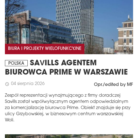
BIURA I PROJEKTY WIELOFUNKCYJNE
SAVILLS AGENTEM
POLSKA
BIUROWCA PRIME W WARSZAWIE
04 sierpnia 2026
schedule
Opr./edited by MF
Zespół reprezentacji wynajmującego z firmy doradczej
Savills został współwyłącznym agentem odpowiedzialnym
za komercjalizację biurowca Prime. Obiekt znajduje się przy
ulicy Grzybowskiej, w biznesowym centrum warszawskiej
Woli.