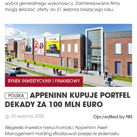
wybór generalnego wykonawcy. Zainteresowane firmy
mogą składać oferty do 21 sierpnia bieżącego roku.
RYNEK INWESTYCYJNY I FINANSOWY
APPENINN KUPUJE PORTFEL
POLSKA
DEKADY ZA 100 MLN EURO
03 sierpnia 2026
schedule
Opr./edited by NN
Węgierski inwestor nieruchomości Appeninn Asset
Management Holding sfinalizował przejęcie jedenastu