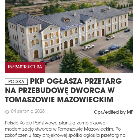
INFRASTRUKTURA
PKP OGŁASZA PRZETARG
POLSKA
NA PRZEBUDOWĘ DWORCA W
TOMASZOWIE MAZOWIECKIM
04 sierpnia 2026
schedule
Opr./edited by MF
Polskie Koleje Państwowe planują kompleksową
modernizację dworca w Tomaszowie Mazowieckim. Po
zakończeniu fazy projektowej spółka ogłosiła przetarg na