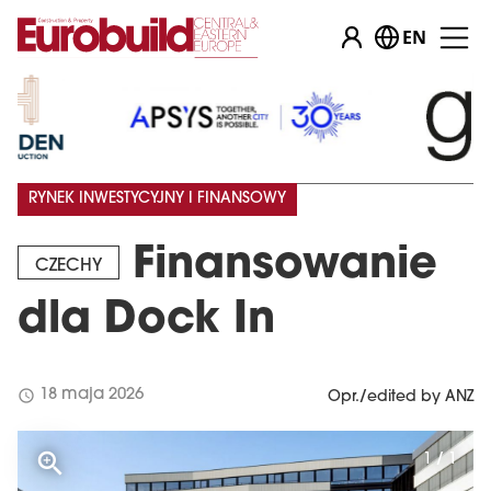
EN
RYNEK INWESTYCYJNY I FINANSOWY
Finansowanie
CZECHY
dla Dock In
schedule
18 maja 2026
Opr./edited by ANZ
1 / 1