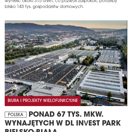
wynieść około 315 GWh, co pozwoli zaspokoić potrzeby
blisko 143 tys. gospodarstw domowych.
BIURA I PROJEKTY WIELOFUNKCYJNE
PONAD 67 TYS. MKW.
POLSKA
WYNAJĘTYCH W DL INVEST PARK