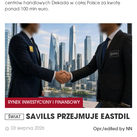
centrów handlowych Dekada w całej Polsce za kwotę
ponad 100 mln euro.
RYNEK INWESTYCYJNY I FINANSOWY
SAVILLS PRZEJMUJE EASTDIL
ŚWIAT
03 sierpnia 2026
schedule
Opr./edited by NN