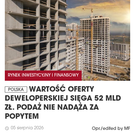
RYNEK INWESTYCYJNY I FINANSOWY
WARTOŚĆ OFERTY
POLSKA
DEWELOPERSKIEJ SIĘGA 52 MLD
ZŁ. PODAŻ NIE NADĄŻA ZA
POPYTEM
05 sierpnia 2026
schedule
Opr./edited by MF