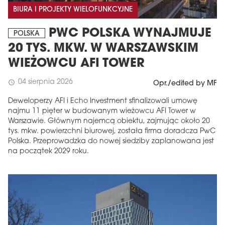
BIURA I PROJEKTY WIELOFUNKCYJNE
PWC POLSKA WYNAJMUJE
POLSKA
20 TYS. MKW. W WARSZAWSKIM
WIEŻOWCU AFI TOWER
04 sierpnia 2026
schedule
Opr./edited by MF
Deweloperzy AFI i Echo Investment sfinalizowali umowę
najmu 11 pięter w budowanym wieżowcu AFI Tower w
Warszawie. Głównym najemcą obiektu, zajmując około 20
tys. mkw. powierzchni biurowej, została firma doradcza PwC
Polska. Przeprowadzka do nowej siedziby zaplanowana jest
na początek 2029 roku.