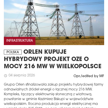
INFRASTRUKTURA
ORLEN KUPUJE
POLSKA
HYBRYDOWY PROJEKT OZE O
MOCY 216 MW W WIELKOPOLSCE
04 sierpnia 2026
schedule
Opr./edited by MF
Grupa Orlen sfinalizowała zakup projektu hybrydowej farmy
odnawialnych źródeł energii o łącznej mocy 216 MW.
Kompleks, łączący elektrownię słoneczną z wiatrową,
powstanie w gminie Kazimierz Biskupi w województwie
wielkopolskim. Roczna produkcja energii elektrycznej ma