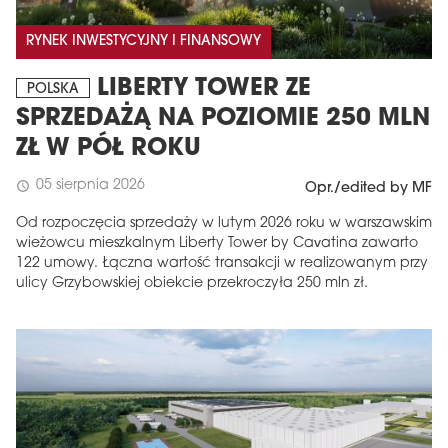
RYNEK INWESTYCYJNY I FINANSOWY
LIBERTY TOWER ZE
POLSKA
SPRZEDAŻĄ NA POZIOMIE 250 MLN
ZŁ W PÓŁ ROKU
05 sierpnia 2026
schedule
Opr./edited by MF
Od rozpoczęcia sprzedaży w lutym 2026 roku w warszawskim
wieżowcu mieszkalnym Liberty Tower by Cavatina zawarto
122 umowy. Łączna wartość transakcji w realizowanym przy
ulicy Grzybowskiej obiekcie przekroczyła 250 mln zł.