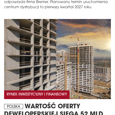
odpowiada firma Bremer. Planowany termin uruchomienia
centrum dystrybucji to pierwszy kwartał 2027 roku.
MAGAZYN
Wydanie 6 (308)
CZERWIEC 2026
arrow_forward
Więcej w tym wydaniu
Zamów teraz!
RYNEK INWESTYCYJNY I FINANSOWY
WARTOŚĆ OFERTY
POLSKA
DEWELOPERSKIEJ SIĘGA 52 MLD