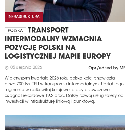
INFRASTRUKTURA
TRANSPORT
POLSKA
INTERMODALNY WZMACNIA
POZYCJĘ POLSKI NA
LOGISTYCZNEJ MAPIE EUROPY
05 sierpnia 2026
schedule
Opr./edited by MF
W pierwszym kwartale 2026 roku polska kolej przewiozła
blisko 790 tys. TEU w transporcie intermodalnym. Udział tego
segmentu w całkowitej kolejowej pracy przewozowej
osiągnął rekordowe 19,2 proc. Dalszy rozwój usług zależy od
inwestycji w infrastrukturę liniową i punktową.