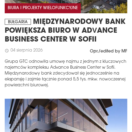
BIURA I PROJEKTY WIELOFUNKCYJNE
MIĘDZYNARODOWY BANK
BUŁGARIA
POWIĘKSZA BIURO W ADVANCE
BUSINESS CENTER W SOFII
04 sierpnia 2026
schedule
Opr./edited by MF
Grupa GTC odnowiła umowę najmu z jednym z kluczowych
najemców kompleksu Advance Business Center w Sofii.
Międzynarodowy bank zdecydował się jednocześnie na
ekspansję i zajmie łącznie ponad 5,5 tys. mkw. nowoczesnej
powierzchni biurowej.