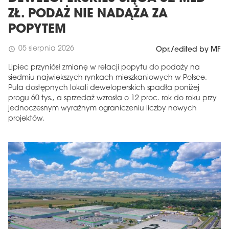
ZŁ. PODAŻ NIE NADĄŻA ZA
POPYTEM
05 sierpnia 2026
schedule
Opr./edited by MF
Lipiec przyniósł zmianę w relacji popytu do podaży na
siedmiu największych rynkach mieszkaniowych w Polsce.
Pula dostępnych lokali deweloperskich spadła poniżej
progu 60 tys., a sprzedaż wzrosła o 12 proc. rok do roku przy
jednoczesnym wyraźnym ograniczeniu liczby nowych
projektów.