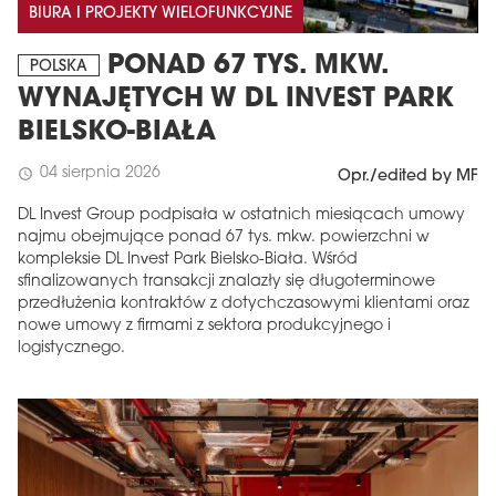
BIURA I PROJEKTY WIELOFUNKCYJNE
PONAD 67 TYS. MKW.
POLSKA
WYNAJĘTYCH W DL INVEST PARK
BIELSKO-BIAŁA
04 sierpnia 2026
schedule
Opr./edited by MF
DL Invest Group podpisała w ostatnich miesiącach umowy
najmu obejmujące ponad 67 tys. mkw. powierzchni w
kompleksie DL Invest Park Bielsko-Biała. Wśród
sfinalizowanych transakcji znalazły się długoterminowe
przedłużenia kontraktów z dotychczasowymi klientami oraz
nowe umowy z firmami z sektora produkcyjnego i
logistycznego.