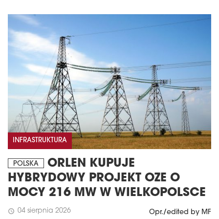
INFRASTRUKTURA
ORLEN KUPUJE
POLSKA
HYBRYDOWY PROJEKT OZE O
MOCY 216 MW W WIELKOPOLSCE
04 sierpnia 2026
schedule
Opr./edited by MF