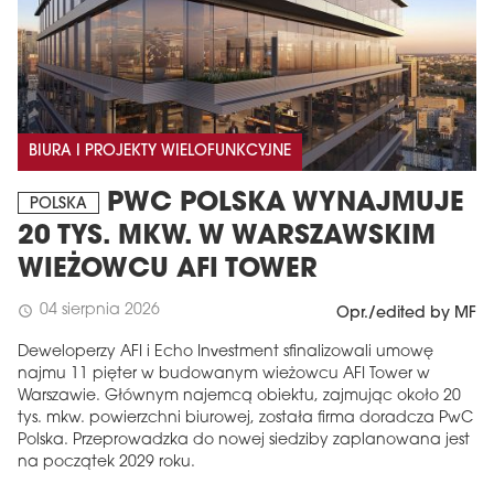
BIURA I PROJEKTY WIELOFUNKCYJNE
PWC POLSKA WYNAJMUJE
POLSKA
20 TYS. MKW. W WARSZAWSKIM
WIEŻOWCU AFI TOWER
04 sierpnia 2026
schedule
Opr./edited by MF
Deweloperzy AFI i Echo Investment sfinalizowali umowę
najmu 11 pięter w budowanym wieżowcu AFI Tower w
Warszawie. Głównym najemcą obiektu, zajmując około 20
tys. mkw. powierzchni biurowej, została firma doradcza PwC
Polska. Przeprowadzka do nowej siedziby zaplanowana jest
na początek 2029 roku.