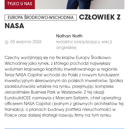
TYLKO U NAS
CZŁOWIEK Z
EUROPA ŚRODKOWO-WSCHODNIA
NASA
Nathan North
05 sierpnia 2026
redaktor zarządzający sekcji
schedule
angielskiej
Czechy wyróżniają się na tle krajów Europy Środkowo-
Wschodniej jako rynek, z którego pochodzi największy
wolumen krajowego kapitału inwestowanego w regionie.
Teraz NASA Capital wchodzi do Polski z nowym funduszem
inwestycyjnym skierowanym do polskich inwestorów. Spółka
zadebiutowała właśnie na rynku, przejmując kompleks
Jerozolimskie Business Park w Warszawie. Z tej okazji
EurobuildCEE rozmawia z Marcem Safarim, chief operating
officerem NASA Capital i jednym z głównych architektów tej
transakcji, o planach budowy portfela nieruchomości w
Polsce oraz dalszej strategii rozwoju firmy na tym rynku.