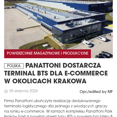
POWIERZCHNIE MAGAZYNOWE I PRODUKCYJNE
PANATTONI DOSTARCZA
POLSKA
TERMINAL BTS DLA E-COMMERCE
W OKOLICACH KRAKOWA
05 sierpnia 2026
schedule
Opr./edited by MF
Firma Panattoni ukończyła realizację dedykowanego
terminala logistycznego dla jednego z wiodących graczy
na rynku e-commerce. W ramach kompleksu Panattoni Park
Kraków East V powstał obiekt typu BTS o powierzchni blisko 8