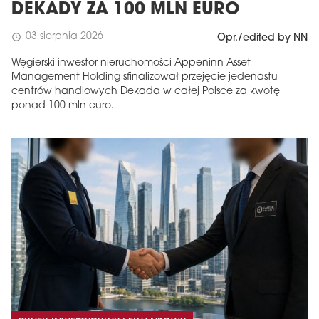
DEKADY ZA 100 MLN EURO
03 sierpnia 2026
schedule
Opr./edited by NN
Węgierski inwestor nieruchomości Appeninn Asset
Management Holding sfinalizował przejęcie jedenastu
centrów handlowych Dekada w całej Polsce za kwotę
ponad 100 mln euro.