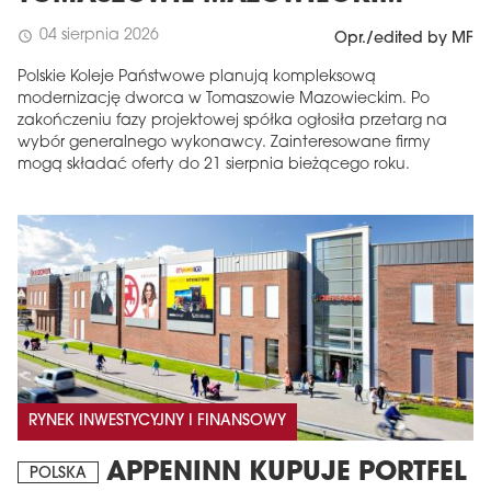
04 sierpnia 2026
schedule
Opr./edited by MF
Polskie Koleje Państwowe planują kompleksową
modernizację dworca w Tomaszowie Mazowieckim. Po
zakończeniu fazy projektowej spółka ogłosiła przetarg na
wybór generalnego wykonawcy. Zainteresowane firmy
mogą składać oferty do 21 sierpnia bieżącego roku.
RYNEK INWESTYCYJNY I FINANSOWY
APPENINN KUPUJE PORTFEL
POLSKA