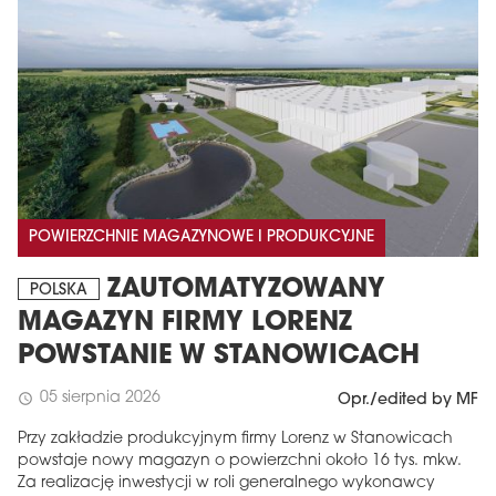
POWIERZCHNIE MAGAZYNOWE I PRODUKCYJNE
ZAUTOMATYZOWANY
POLSKA
MAGAZYN FIRMY LORENZ
POWSTANIE W STANOWICACH
05 sierpnia 2026
schedule
Opr./edited by MF
Przy zakładzie produkcyjnym firmy Lorenz w Stanowicach
powstaje nowy magazyn o powierzchni około 16 tys. mkw.
Za realizację inwestycji w roli generalnego wykonawcy