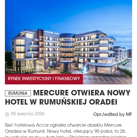
RYNEK INWESTYCYJNY I FINANSOWY
MERCURE OTWIERA NOWY
RUMUNIA
HOTEL W RUMUŃSKIEJ ORADEI
05 sierpnia 2026
schedule
Opr./edited by MF
Sieć hotelowa Accor ogłosiła otwarcie obiektu Mercure
Oradea w Rumunii. Nowy hotel, oferujący 90 pokoi, to 26.