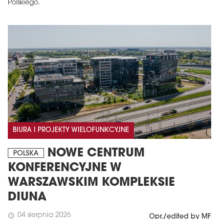
Polskiego.
BIURA I PROJEKTY WIELOFUNKCYJNE
NOWE CENTRUM
POLSKA
KONFERENCYJNE W
WARSZAWSKIM KOMPLEKSIE
DIUNA
04 sierpnia 2026
schedule
Opr./edited by MF