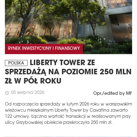
RYNEK INWESTYCYJNY I FINANSOWY
LIBERTY TOWER ZE
POLSKA
SPRZEDAŻĄ NA POZIOMIE 250 MLN
ZŁ W PÓŁ ROKU
05 sierpnia 2026
schedule
Opr./edited by MF
Od rozpoczęcia sprzedaży w lutym 2026 roku w warszawskim
wieżowcu mieszkalnym Liberty Tower by Cavatina zawarto
122 umowy. Łączna wartość transakcji w realizowanym przy
ulicy Grzybowskiej obiekcie przekroczyła 250 mln zł.