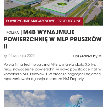
POWIERZCHNIE MAGAZYNOWE I PRODUKCYJNE
M4B WYNAJMUJE
POLSKA
POWIERZCHNIĘ W MLP PRUSZKÓW
II
05 sierpnia 2026
schedule
Opr./edited by MF
Polska firma technologiczna M4B wynajęła około 3,6 tys.
mkw. nowoczesnej powierzchni w nowo powstającej hali w
kompleksie MLP Pruszków II. W procesie negocjacji najemcę
reprezentowała agencja doradcza NXT Property.