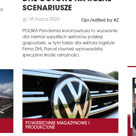
SCENARIUSZE
ch
18 marca 2020
schedule
Opr./edited by AZ
POLSKA Pandemia koronawirusa to wyzwanie
dla niemal wszystkich sektorów polskiej
gospodarki, w tym także dla sektora logistyki.
Firma DHL Parcel również wprowadziła
specjalne środki ostrożności.
POWIERZCHNIE MAGAZYNOWE I
PRODUKCYJNE