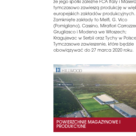
że jego spółki zależne FCA Italy i Masera
tymczasowo zawieszą produkcję w więk
europejskich zakładów produkcyjnych.
Zamknięte zakłady to Melfi, G. Vico
(Pomigliano), Cassino, Mirafiori Carrozzer
Grugliasco i Modena we Włoszech;
Kragujevac w Serbii oraz Tychy w Polsce
Tymczasowe zawieszenie, które będzie
obowiązywać do 27 marca 2020 roku.
POWIERZCHNIE MAGAZYNOWE I
PRODUKCYJNE