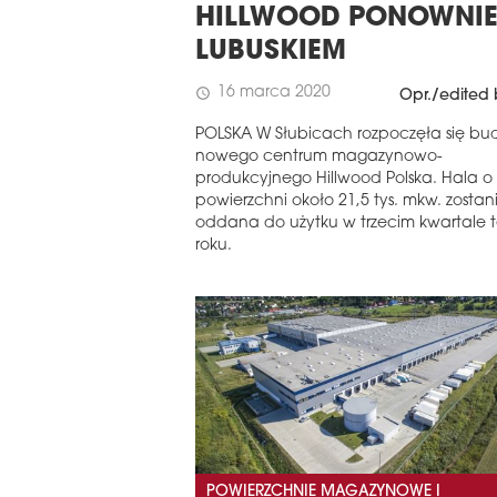
HILLWOOD PONOWNIE
LUBUSKIEM
16 marca 2020
schedule
Opr./edited 
POLSKA W Słubicach rozpoczęła się b
nowego centrum magazynowo-
produkcyjnego Hillwood Polska. Hala o
powierzchni około 21,5 tys. mkw. zostan
oddana do użytku w trzecim kwartale 
roku.
POWIERZCHNIE MAGAZYNOWE I