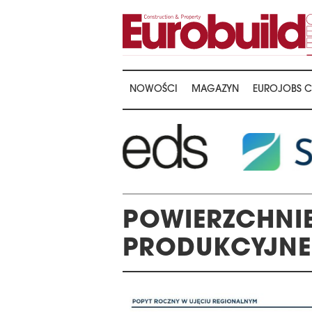
NOWOŚCI
MAGAZYN
EUROJOBS C
POWIERZCHNI
PRODUKCYJNE
GALA WRĘCZENIA NAGRÓD
22. KONFEREN
THE 16TH CENTRAL &
MAGAZYNÓW I 