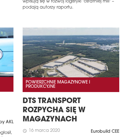
wpisują się w rozwój logistyki "ostatniej mili" –
podają autorzy raportu.
POWIERZCHNIE MAGAZYNOWE I
PRODUKCYJNE
DTS TRANSPORT
ROZPYCHA SIĘ W
MAGAZYNACH
by AKL
16 marca 2020
schedule
Eurobuild CEE
łosił,