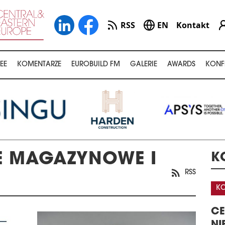
RSS
EN
Kontakt
EE
KOMENTARZE
EUROBUILD FM
GALERIE
AWARDS
KONF
E MAGAZYNOWE I
K
RSS
KONFERENCJA
CJA
CENTRA DANYCH –
LOGISTYKI W