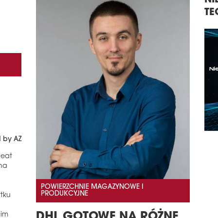
NIERUCHOMOŚCI,
TECHNOLOGIE, INWESTYCJE
d by AZ
beat
 na
POWIERZCHNIE MAGAZYNOWE I
PRODUKCYJNE
ątku
DHL GOTOWE NA RÓŻNE
nim