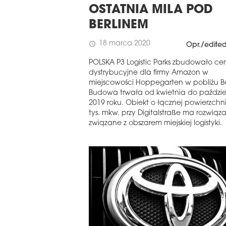
OSTATNIA MILA POD
BERLINEM
18 marca 2020
schedule
Opr./edite
POLSKA P3 Logistic Parks zbudowało ce
dystrybucyjne dla firmy Amazon w
miejscowości Hoppegarten w pobliżu Be
Budowa trwała od kwietnia do paździe
2019 roku. Obiekt o łącznej powierzchni
tys. mkw. przy Digitalstraße ma rozwiąz
związane z obszarem miejskiej logistyki.