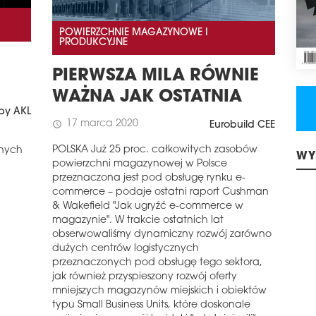
POWIERZCHNIE MAGAZYNOWE I
PRODUKCYJNE
PIERWSZA MILA RÓWNIE
WAŻNA JAK OSTATNIA
by AKL
17 marca 2020
schedule
Eurobuild CEE
POLSKA Już 25 proc. całkowitych zasobów
jnych
powierzchni magazynowej w Polsce
WY
przeznaczona jest pod obsługę rynku e-
commerce – podaje ostatni raport Cushman
& Wakefield "Jak ugryźć e-commerce w
magazynie". W trakcie ostatnich lat
obserwowaliśmy dynamiczny rozwój zarówno
dużych centrów logistycznych
przeznaczonych pod obsługę tego sektora,
jak również przyspieszony rozwój oferty
mniejszych magazynów miejskich i obiektów
typu Small Business Units, które doskonale