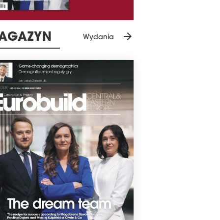
arrow_forward
AGAZYN
Wydania