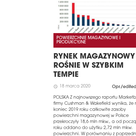
EASTERN EUROPE
REGIONIE CEE
EUROBUILDCEE AWARDS 2026
POWIERZCHNIE MAGAZYNOWE I
PRODUKCYJNE
RYNEK MAGAZYNOWY
ROŚNIE W SZYBKIM
TEMPIE
18 marca 2020
schedule
Opr./edite
POLSKA Z najnowszego raportu Market
firmy Cushman & Wakefield wynika, że
koniec 2019 roku całkowite zasoby
powierzchni magazynowej w Polsce
przekroczyły 18,6 mln mkw., a od pocz
roku oddano do użytku 2,72 mln mkw.
powierzchni. W porównaniu z poprzed