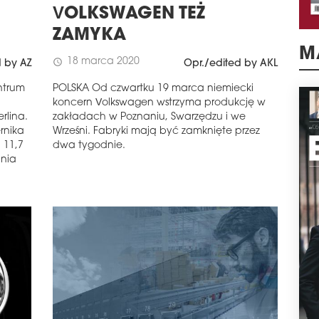
VOLKSWAGEN TEŻ
ZAMYKA
18 marca 2020
schedule
d by AZ
Opr./edited by AKL
M
ntrum
POLSKA Od czwartku 19 marca niemiecki
koncern Volkswagen wstrzyma produkcję w
rlina.
zakładach w Poznaniu, Swarzędzu i we
rnika
Wrześni. Fabryki mają być zamknięte przez
 11,7
dwa tygodnie.
ania